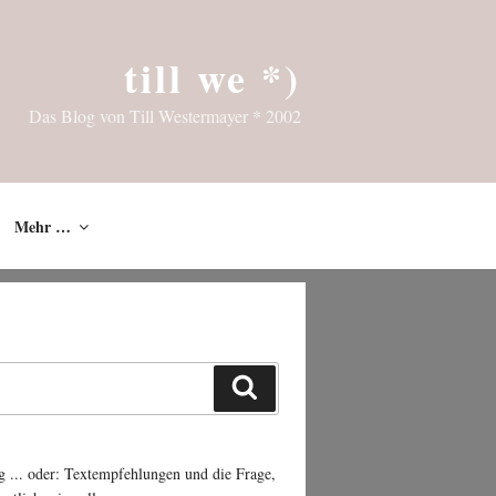
till we *)
Das Blog von Till Westermayer * 2002
Mehr …
Suchen
g ... oder: Textempfehlungen und die Frage,