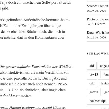
l’s ja doch ein biss­chen ein Selbst­por­trait zeich­
Science Fiction
r gibt.
Do., 9. Juli 2026
Photo of the we
markt gefun­de­ne Außer­ir­di­sche-kom­men-heim­
So., 5. Juli 2026
 Zehn- oder Zwölf­jäh­ri­gen über eini­ge
und den­ke eher über Bücher nach, die mich in
Kurz: Wie halte
 Wer möch­te, darf in den Kom­men­ta­ren über
Do., 2. Juli 2026
SCHLAGWÖR
afd
angel
Die gesell­schaft­li­che Kon­struk­ti­on der Wirk­lich­
l­kon­struk­ti­vis­mus, die mein Ver­ständ­nis von
btw13
bu
as eine pra­xis­theo­re­ti­sche Buch gäbe, und
cdu
fanta
wür­de ich die jetzt auch noch nen­nen (Picke­
lt, …). Und als ähn­li­chen, aber unglei­chen
garten
ge
tät der Mas­sen­me­di­en
.
hochschulpoli
world. Human Eco­lo­gy and Social Chan­ge
,