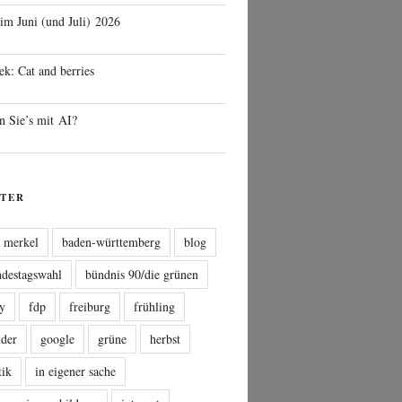
 im Juni (und Juli) 2026
ek: Cat and berries
n Sie’s mit AI?
TER
a merkel
baden-württemberg
blog
ndestagswahl
bündnis 90/die grünen
sy
fdp
freiburg
frühling
nder
google
grüne
herbst
tik
in eigener sache