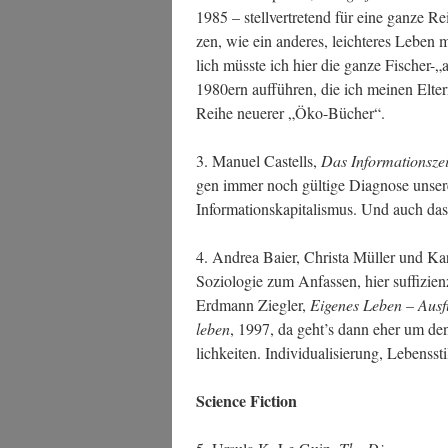
1985 – stell­ver­tre­tend für eine gan­ze R
zen, wie ein ande­res, leich­te­res Leben 
lich müss­te ich hier die gan­ze Fischer
1980ern auf­füh­ren, die ich mei­nen Elt
Rei­he neue­rer „Öko-Bücher“.
3. Manu­el Cas­tells,
Das Infor­ma­ti­ons­zeit
gen immer noch gül­ti­ge Dia­gno­se unse­rer 
Infor­ma­ti­ons­ka­pi­ta­lis­mus. Und auch da
4. Andrea Bai­er, Chris­ta Mül­ler und Ka
Sozio­lo­gie zum Anfas­sen, hier suf­fi­zi­
Erd­mann Zieg­ler,
Eige­nes Leben – Aus­fl
leben
, 1997, da geht’s dann eher um den 
lich­kei­ten. Indi­vi­dua­li­sie­rung, Lebens­
Sci­ence Fiction