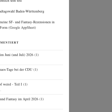
entlich sein soll
ndtagswahl Baden-Württemberg
 meine SF- und Fantasy-Rezensionen in
 Form
(Google AppSheet)
MMENTIERT
 im Juni (und Juli) 2026
(
1
)
d
haos-Tage bei der CDU
(
1
)
f weird - Teil I
(
1
)
..
 und Fantasy im April 2026
(
1
)