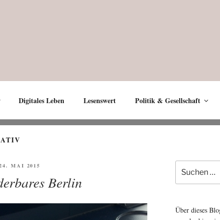
Digitales Leben
Lesenswert
Politik & Gesellschaft
ATIV
Suche
ÖFFENTLICHT
 24. MAI 2015
nach:
erbares Berlin
Über dieses Blo