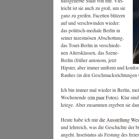
hass­ge­lieb­te Stadt von mir. Viel­
leicht ist sie auch zu groß, um sie
ganz zu grei­fen. Facet­ten blit­zern
auf und ver­schwin­den wie­der:
das poli­tisch-media­le Ber­lin in
sei­ner inzes­tuö­sen Abschot­tung,
das Tou­ri-Ber­lin in ver­schie­de­
nen Alters­klas­sen, das Sze­ne-
Ber­lin (frü­her auto­nom, jetzt
Hips­ter, aber immer uni­form und kon­f
Rau­hes (in den Geschmacks­rich­tun­gen
Ich bin immer mal wie­der in Ber­lin, meis
Wochen­en­de (
ein paar Fotos
). Klar sin
krie­ge. Aber zusam­men erge­ben sie da
Heu­te habe ich mir
die Aus­stel­lung Wes
und lehr­reich, was die Geschich­te der bis
angeht. Insel­sta­tus als Fes­tung des frei­