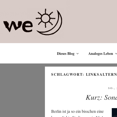
Zum
Inhalt
springen
Dieses Blog
Analoges Leben
SCHLAGWORT:
LINKSALTERN
VER
SO.,
AM
Kurz: Sond
Ber­lin ist ja so ein biss­chen eine