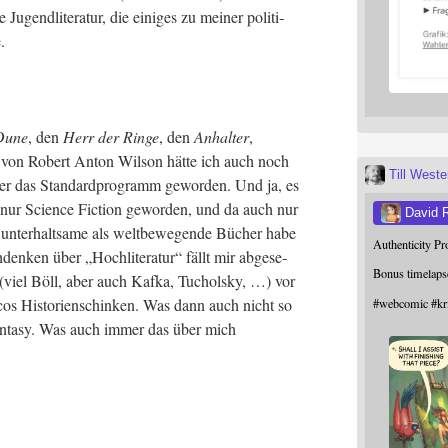
he Jugend­li­te­ra­tur, die eini­ges zu mei­ner poli­ti­
.
Dune
, den
Herr der Rin­ge
, den
Anhal­ter
,
von Robert Anton Wil­son hät­te ich auch noch
Till West
r das Stan­dard­pro­gramm gewor­den. Und ja, es
e nur Sci­ence Fic­tion gewor­den, und da auch nur
David 
r unter­halt­sa­me als welt­be­we­gen­de Bücher habe
Authenticity P
en­ken über „Hoch­li­te­ra­tur“ fällt mir abge­se­
Bonus timelaps
viel Böll, aber auch Kaf­ka, Tuchol­sky, …) vor
os His­to­ri­en­schin­ken. Was dann auch nicht so
#
webcomic
#
kr
an­ta­sy. Was auch immer das über mich