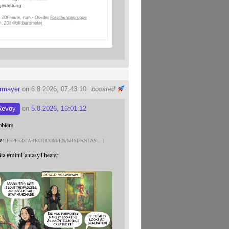
ermayer
on 6.8.2026, 07:43:10
boosted
Revoy
on
5.8.2026, 16:01:12
roblem
e:
PEPPERCARROT.COM/EN/MINIFANTAS
ita
#
miniFantasyTheater