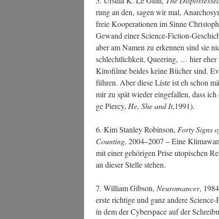
5. Ursu­la K. Le Guin,
The Dis­pos­s­es­se
rung an den, sagen wir mal, Anar­cho­syn­di
freie Koope­ra­tio­nen im Sin­ne Chris­top
Gewand einer Sci­ence-Fic­tion-Geschich
aber am Namen zu erken­nen sind sie nic
schlecht­lich­keit, Que­e­ring, … hier eher f
Kino­fil­me bei­des kei­ne Bücher sind. Ev
füh­ren. Aber die­se Lis­te ist eh schon mä
mir zu spät wie­der ein­ge­fal­len, dass ich
ge Pier­cy,
He, She and It
,1991).
6. Kim Stan­ley Robin­son,
For­ty Signs 
Coun­ting
, 2004–2007 – Eine Kli­ma­wan­del
mit einer gehö­ri­gen Pri­se uto­pi­schen R
an die­ser Stel­le stehen.
7. Wil­liam Gib­son,
Neu­ro­man­cer
, 1984
ers­te rich­ti­ge und ganz ande­re Sci­enc
in dem der Cyber­space auf der Schreib­m