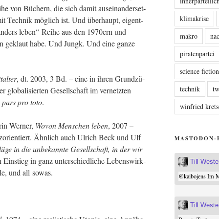
innerparteili
ei­he von Büchern, die sich damit aus­ein­an­der­set­
klimakrise
mit Tech­nik mög­lich ist. Und über­haupt, eigent­
-„anders leben“-Reihe aus den 1970ern und
makro
nac
ern geklaut habe. Und Jungk. Und eine gan­ze
piratenpartei
science fictio
­al­ter
, dt. 2003, 3 Bd. – eine in ihren Grund­zü­
technik
tw
glo­ba­li­sier­ten Gesell­schaft im ver­netz­ten
s
pars pro toto
.
winfried kre
rin Wer­ner,
Wovon Men­schen leben
, 2007 –
enz­ori­en­tiert. Ähn­lich auch Ulrich Beck und Ulf
MASTODON-
ü­ge in die unbe­kann­te Gesell­schaft, in der wir
Ein­stieg in ganz unter­schied­li­che Lebens­wirk­
Till West
sti­le, und all sowas.
@
kaibojens
Im Mi
Till West