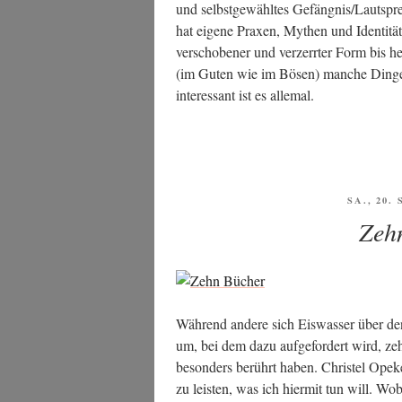
und selbst­ge­wähl­tes Gefängnis/Lautsprec
hat eige­ne Pra­xen, Mythen und Iden­ti­täts
ver­scho­be­ner und ver­zerr­ter Form bis he
(im Guten wie im Bösen) man­che Din­ge a
inter­es­sant ist es allemal.
VERÖFF
SA., 20.
AM
Zeh
Wäh­rend ande­re sich Eis­was­ser über de
um, bei dem dazu auf­ge­for­dert wird, ze
beson­ders berührt haben. Chris­tel Ope­ke
zu leis­ten, was ich hier­mit tun will. W