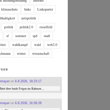
che meinungsbildung
internet
klimaschutz
linke
Linkspartei
hhaltigkeit
netzpolitik
politik
politik2.0
rieselfeld
n
sf
sommer
spd
stadt
itter
wahlkampf
wald
web2.0
tschmann
winter
wissenschaft
FEED
ermayer
on
6.8.2026, 18:23:17
ttel über beide Folgen im Rahmen ...
ermayer
on
6.8.2026, 16:58:28