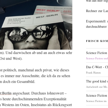
was das hier eig
Rechner zur La
Experimentell:
durchsuchbarer
FRISCH KO
orm). Und dazwi­schen ab und an auch etwas sehr
Science Fiction
 Ost und West).
Science Fiction un
Das C-Wort - C
t poli­tisch, manch­mal auch pri­vat, wie die­ses
Frank Hamm
d es immer nur Aus­schnit­te, die ich da zu sehen
The good kind o
nn doch ein Gesamtbild.
Aufschrieb zur Me.
t:Berlin
ange­schaut. Durch­aus loh­nes­wert –
Science Fiction
 heu­te durch­schim­mern­den Exzep­tio­na­li­tät
Science Fiction im
en Wes­tens im Osten, Insel­sta­tus als Rück­zugs­ort