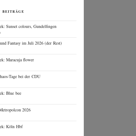
N BEITRÄGE
ek: Sunset colours, Gundelfingen
6
 und Fantasy im Juli 2026 (der Rest)
ek: Maracuja flower
haos-Tage bei der CDU
ek: Blue bee
 Metropolcon 2026
eek: Köln Hbf