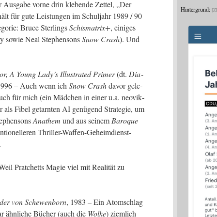
Aus­ga­be vor­ne drin kle­ben­de Zet­tel, „Der
Hintergrund:
Z
rhält für gute Leis­tun­gen im Schul­jahr 1989 / 90
­go­rie: Bruce Ster­lings
Schis­ma­trix+
, eini­ges
ey sowie Neal Ste­phen­sons
Snow Crash
). Und
, A Young Lady’s Illus­tra­ted Pri­mer
(dt.
Dia­
. 1996 – Auch wenn ich
Snow Crash
davor gele­
Buch für mich (ein Mäd­chen in einer u.a. neo­vik­
ner als Fibel getarn­ten AI genü­gend Stra­te­gie, um
te­phen­sons
Ana­them
und aus sei­nem
Baro­que
­tio­nel­le­ren Thril­ler-Waf­fen-Geheim­dienst-
e.
eil Prat­chetts Magie viel mit Rea­li­tät zu
n­der von Sche­wen­born
, 1983 – Ein Atom­schlag
r ähn­li­che Bücher (auch die
Wol­ke
) ziem­lich