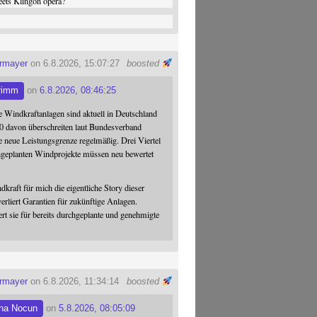
ets Klingon opera?
ermayer
on 6.8.2026, 15:07:27
boosted
rimm
on
6.8.2026, 08:46:25
 Windkraftanlagen sind aktuell in Deutschland
0 davon überschreiten laut Bundesverband
 neue Leistungsgrenze regelmäßig. Drei Viertel
hgeplanten Windprojekte müssen neu bewertet
dkraft für mich die eigentliche Story dieser
verliert Garantien für zukünftige Anlagen.
ert sie für bereits durchgeplante und genehmigte
ermayer
on 6.8.2026, 11:34:14
boosted
na Nocun
on
5.8.2026, 08:05:09