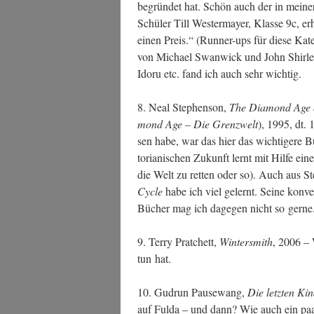
begrün­det hat. Schön auch der in mei­ner 
Schü­ler Till Wes­ter­may­er, Klas­se 9c, e
einen Preis.“ (Run­ner-ups für die­se Kate
von Micha­el Swan­wick und John Shir­l
Idoru etc. fand ich auch sehr wichtig.
8. Neal Ste­phen­son,
The Dia­mond Age or
mond Age – Die Grenz­welt
), 1995, dt
sen habe, war das hier das wich­ti­ge­re 
to­ria­ni­schen Zukunft lernt mit Hil­fe ei
die Welt zu ret­ten oder so). Auch aus S
Cycle
habe ich viel gelernt. Sei­ne kon­ven
Bücher mag ich dage­gen nicht so gern
9. Ter­ry Prat­chett,
Win­ters­mith
, 2006 – W
tun hat.
10. Gud­run Pau­se­wang,
Die letz­ten Ki
auf Ful­da – und dann? Wie auch ein paa