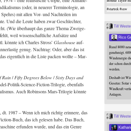
d
, 1974 – eine rea­lis­ti­sche Uto­pie, eine Annä­he­
Bonnie Taylor me
­ka­lis­mus (oder, in neue­rer Ter­mi­no­lo­gie, an
#
startrek
#
snw
h Spehrs) mit allen Vor- und Nach­tei­len im
­te. Und die Leu­te haben zwar Geschlech­ter,
Till West
ht. (Wie über­haupt das gan­ze The­ma Zwei­ge­
ehlt, weil wis­sen­schaft­li­che Auf­sät­ze und
Rico G
tl. könn­te ich Charles Stross’
Glass­house
auf­
Rund 8000 neue
n­ner­las­tig genug. Nach­trag: Oder, aber das ist
genehmigt. 600
 das eigent­lich in die Lis­te packen woll­te – Mar­
Windenergie die
der schon durc
werden.
of Rain
/
Fif­ty Degrees Below
/
Six­ty Days and
Deshalb ist Win
Gesetze: Solar 
-Poli­tik-Sci­ence-Fic­tion-Tri­lo­gie, eben­falls
Windkraft verli
ea­lis­mus. Auch Robin­sons Mars-Tri­lo­gie könn­te
Anlagen.
, dt. 1987 – Wenn ich mich rich­tig erin­ne­re, das
Till West
e-Fic­tion-Buch, das ich gele­sen habe. Das Buch,
a­schi­ne erfun­den wur­de, und das ein Gen­re
Kathari