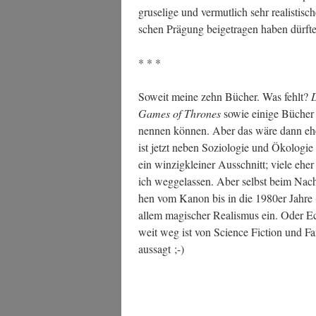
gru­se­li­ge und ver­mut­lich sehr rea­lis­ti­sc
schen Prä­gung bei­getra­gen haben dürfte
* * *
Soweit mei­ne zehn Bücher. Was fehlt?
Games of Thro­nes
sowie eini­ge Bücher 
nen­nen kön­nen. Aber das wäre dann ehe
ist jetzt neben Sozio­lo­gie und Öko­lo­gi
ein win­zig­klei­ner Aus­schnitt; vie­le ehe
ich weg­ge­las­sen. Aber selbst beim Nach­d
hen vom Kanon bis in die 1980er Jah­re (
allem magi­scher Rea­lis­mus ein. Oder Ec
weit weg ist von Sci­ence Fic­tion und F
aussagt ;-)