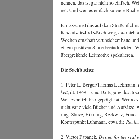
nen­nen, das ist gar nicht so ein­fach. Wei
net. Und weil es ein­fach zu vie­le Büche
Ich las­se mal das auf dem Stra­ßen­floh­
lich-auf-die-Erde-Buch weg, das mich als
Wochen ernst­haft ver­un­si­chert hat­te 
einem posi­ti­ven Sin­ne beein­druck­ten.
über­grei­fen­de Leit­mo­ti­ve spekulieren.
Die Sach­bü­cher
1. Peter L. Berger/Thomas Luck­mann,
keit
, dt. 1969 – eine Dar­le­gung des Sozi­a
Welt ziem­lich klar geprägt hat. Wenn es d
nicht ganz vie­le Bücher und Auf­sät­ze, 
ring, Sho­ve, Hör­ning, Reck­witz, Fou­cau
Kon­tra­punkt Luh­mann, etwa die
Rea­li­
2. Vic­tor Papa­nek,
Design for the real 