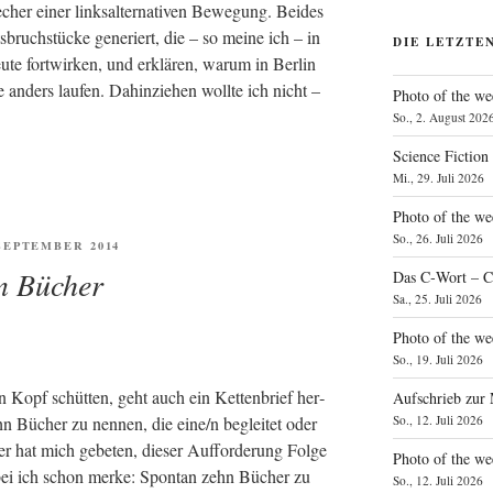
her einer links­al­ter­na­ti­ven Bewe­gung. Bei­des
­bruch­stü­cke gene­riert, die – so mei­ne ich – in
DIE LETZTE
u­te fort­wir­ken, und erklä­ren, war­um in Ber­lin
nders lau­fen. Dahin­zie­hen woll­te ich nicht –
Photo of the we
So., 2. August 202
Science Fiction
Mi., 29. Juli 2026
Photo of the we
So., 26. Juli 2026
ENTLICHT
 SEPTEMBER 2014
n Bücher
Das C‑Wort – C
Sa., 25. Juli 2026
Photo of the we
So., 19. Juli 2026
n Kopf schüt­ten, geht auch ein Ket­ten­brief her­
Aufschrieb zur
hn Bücher zu nen­nen, die eine/n beglei­tet oder
So., 12. Juli 2026
r hat mich gebe­ten, die­ser Auf­for­de­rung Fol­ge
Photo of the w
obei ich schon mer­ke: Spon­tan zehn Bücher zu
So., 12. Juli 2026