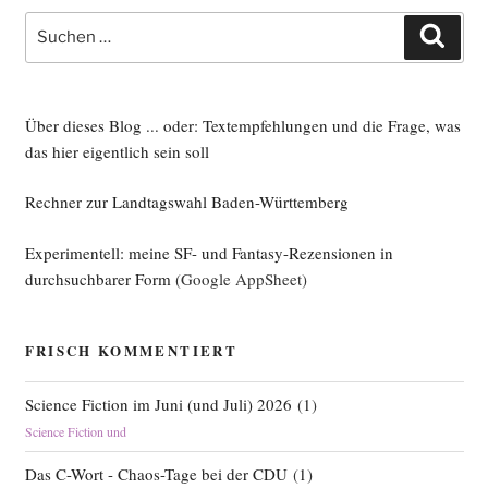
tik
Suche
Such
im
nach:
Frei­
bur­
ger
Über dieses Blog ... oder: Textempfehlungen und die Frage, was
Wahl­
das hier eigentlich sein soll
kampf“
Rechner zur Landtagswahl Baden-Württemberg
Experimentell: meine SF- und Fantasy-Rezensionen in
durchsuchbarer Form
(Google AppSheet)
FRISCH KOMMENTIERT
Science Fiction im Juni (und Juli) 2026
(
1
)
Science Fiction und
Das C-Wort - Chaos-Tage bei der CDU
(
1
)