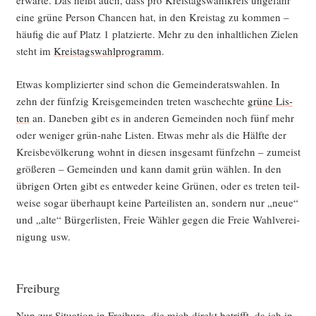
erwar­te. Das heißt auch, dass pro Kreis­tags­wahl­kreis unge­fähr
eine grü­ne Per­son Chan­cen hat, in den Kreis­tag zu kom­men –
häu­fig die auf Platz 1 plat­zier­te. Mehr zu den inhalt­li­chen Zie­len
steht im
Kreis­tags­wahl­pro­gramm
.
Etwas kom­pli­zier­ter sind schon die Gemein­de­rats­wah­len. In
zehn der fünf­zig Kreis­ge­mein­den tre­ten wasch­ech­te
grü­ne Lis­
ten
an. Dane­ben gibt es in ande­ren Gemein­den noch fünf mehr
oder weni­ger grün-nahe Lis­ten. Etwas mehr als die Hälf­te der
Kreis­be­völ­ke­rung wohnt in die­sen ins­ge­samt fünf­zehn – zumeist
grö­ße­ren – Gemein­den und kann damit grün wäh­len. In den
übri­gen Orten gibt es ent­we­der kei­ne Grü­nen, oder es tre­ten teil­
wei­se sogar über­haupt kei­ne Par­tei­lis­ten an, son­dern nur „neue“
und „alte“ Bür­ger­lis­ten, Freie Wäh­ler gegen die Freie Wahl­ver­ei­
ni­gung usw.
Freiburg
Nun zur Situa­ti­on in Frei­burg, die mich direkt betrifft, da ich in