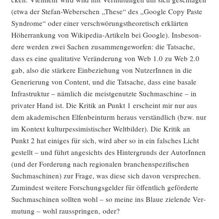
(etwa der Ste­fan-Weber­schen „The­se“ des „Goog­le Copy Pas­te
Syn­dro­me“ oder einer ver­schwö­rungs­theo­re­tisch erklär­ten
Höher­ran­kung von Wiki­pe­dia-Arti­keln bei Goog­le). Ins­be­son­
de­re wer­den zwei Sachen zusam­men­ge­wor­fen: die Tat­sa­che,
dass es eine qua­li­ta­ti­ve Ver­än­de­rung von Web 1.0 zu Web 2.0
gab, also die stär­ke­re Ein­be­zie­hung von Nut­ze­rIn­nen in die
Gene­rie­rung von Con­tent, und die Tat­sa­che, dass eine basa­le
Infra­struk­tur – näm­lich die meist­ge­nutz­te Such­ma­schi­ne – in
pri­va­ter Hand ist. Die Kri­tik an Punkt 1 erscheint mir nur aus
dem aka­de­mi­schen Elfen­bein­turm her­aus ver­ständ­lich (bzw. nur
im Kon­text kul­tur­pes­si­mis­ti­scher Welt­bil­der). Die Kri­tik an
Punkt 2 hat eini­ges für sich, wird aber so in ein fal­sches Licht
gestellt – und führt ange­sichts des Hin­ter­grunds der AutorIn­nen
(und der For­de­rung nach regio­na­len bran­chen­spe­zi­fi­schen
Such­ma­schi­nen) zur Fra­ge, was die­se sich davon ver­spre­chen.
Zumin­dest wei­te­re For­schungs­gel­der für öffent­lich geför­der­te
Such­ma­schi­nen soll­ten wohl – so mei­ne ins Blaue zie­len­de Ver­
mu­tung – wohl raus­sprin­gen, oder?