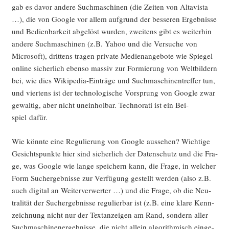
gab es davor ande­re Such­ma­schi­nen (die Zei­ten von Alta­vis­ta
…), die von Goog­le vor allem auf­grund der bes­se­ren Ergeb­nis­se
und Bedien­bar­keit abge­löst wur­den, zwei­tens gibt es wei­ter­hin
ande­re Such­ma­schi­nen (z.B. Yahoo und die Ver­su­che von
Micro­soft), drit­tens tra­gen pri­va­te Medi­en­an­ge­bo­te wie Spie­gel
online sicher­lich eben­so mas­siv zur For­mie­rung von Welt­bil­dern
bei, wie dies Wiki­pe­dia-Ein­trä­ge und Such­ma­schi­nen­tref­fer tun,
und vier­tens ist der tech­no­lo­gi­sche Vor­sprung von Goog­le zwar
gewal­tig, aber nicht unein­hol­bar. Tech­no­ra­ti ist ein Bei­
spiel dafür.
Wie könn­te eine Regu­lie­rung von Goog­le aus­se­hen? Wich­ti­ge
Gesichts­punk­te hier sind sicher­lich der Daten­schutz und die Fra­
ge, was Goog­le wie lan­ge spei­chern kann, die Fra­ge, in wel­cher
Form Such­ergeb­nis­se zur Ver­fü­gung gestellt wer­den (also z.B.
auch digi­tal an Wei­ter­ver­wer­ter …) und die Fra­ge, ob die Neu­
tra­li­tät der Such­ergeb­nis­se regu­lier­bar ist (z.B. eine kla­re Kenn­
zeich­nung nicht nur der Text­an­zei­gen am Rand, son­dern aller
Such­ma­schi­nen­er­geb­nis­se, die nicht allein algo­rith­misch ein­ge­