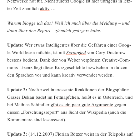
Netz­wer­ke not tut. Nicht zuletzt Goog­le ist hier übri­gens in letz­
ter Zeit ziem­lich
aktiv
…
War­um blog­ge ich das? Weil ich mich über die Mel­dung – und
dann über den Report – ziem­lich geär­gert habe.
Update:
Wer etwas Intel­li­gen­tes über die Gefah­ren einer Goog­
le-World lesen möch­te, ist mit
Scr­oo­g­led
von Cory Doc­to­row
bes­tens bedient. Dank der von
Weber ver­pön­ten
Crea­ti­ve-Com­
mons-Lizenz liegt die­se Kurz­ge­schich­te inzwi­schen in dut­zen­
den Spra­chen vor und kann krea­tiv ver­wen­det werden.
Update 2:
Noch zwei inter­es­san­te Reak­tio­nen der Blog­sphä­re:
Gra­zer Dekan badet im Fett­näpf­chen
, heißt es in Öster­reich, und
bei Mathi­as Schind­ler
gibt es ein paar gute Argu­men­te
gegen
die­sen „For­schungs­re­port“ aus Sicht der Wiki­pe­dia (auch die
Kom­men­ta­re sind lesenswert).
Update 3:
(14.12.2007)
Flo­ri­an Röt­zer
weist in der Tele­po­lis auf