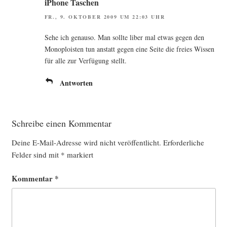
iPhone Taschen
FR., 9. OKTOBER 2009 UM 22:03 UHR
Sehe ich genau­so. Man soll­te liber mal etwas gegen den
Mono­plois­ten tun anstatt gegen eine Sei­te die frei­es Wis­sen
für alle zur Ver­fü­gung stellt.
Antworten
Schreibe einen Kommentar
Deine E-Mail-Adresse wird nicht veröffentlicht.
Erforderliche
Felder sind mit
*
markiert
Kommentar
*