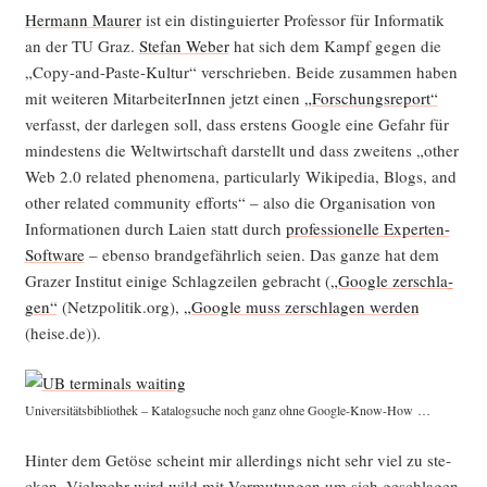
Her­mann Mau­rer
ist ein distin­gu­ier­ter Pro­fes­sor für Infor­ma­tik
an der TU Graz.
Ste­fan Weber
hat sich dem Kampf gegen die
„Copy-and-Pas­te-Kul­tur“ ver­schrie­ben. Bei­de zusam­men haben
mit wei­te­ren Mit­ar­bei­te­rIn­nen jetzt einen
„For­schungs­re­port“
ver­fasst, der dar­le­gen soll, dass ers­tens Goog­le eine Gefahr für
min­des­tens die Welt­wirt­schaft dar­stellt und dass zwei­tens „other
Web 2.0 rela­ted phe­no­me­na, par­ti­cu­lar­ly Wiki­pe­dia, Blogs, and
other rela­ted com­mu­ni­ty efforts“ – also die Orga­ni­sa­ti­on von
Infor­ma­tio­nen durch Lai­en statt durch
pro­fes­sio­nel­le Exper­ten-
Soft­ware
– eben­so brand­ge­fähr­lich sei­en. Das gan­ze hat dem
Gra­zer Insti­tut eini­ge Schlag­zei­len gebracht (
„Goog­le zer­schla­
gen“
(Netzpolitik.org),
„Goog­le muss zer­schla­gen wer­den
(heise.de)).
Uni­ver­si­täts­bi­blio­thek – Kata­log­su­che noch ganz ohne Google-Know-How …
Hin­ter dem Getö­se scheint mir aller­dings nicht sehr viel zu ste­
cken. Viel­mehr wird wild mit Ver­mu­tun­gen um sich geschla­gen