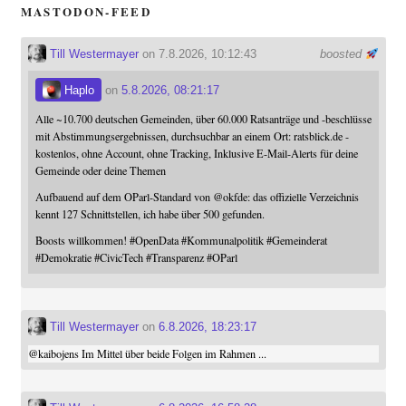
MASTODON-FEED
Till Westermayer
on 7.8.2026, 10:12:43
boosted
Haplo
on
5.8.2026, 08:21:17
Alle ~10.700 deutschen Gemeinden, über 60.000 Ratsanträge und -beschlüsse
mit Abstimmungsergebnissen, durchsuchbar an einem Ort: ratsblick.de -
kostenlos, ohne Account, ohne Tracking, Inklusive E-Mail-Alerts für deine
Gemeinde oder deine Themen
Aufbauend auf dem OParl-Standard von
@
okfde
: das offizielle Verzeichnis
kennt 127 Schnittstellen, ich habe über 500 gefunden.
Boosts willkommen!
#
OpenData
#
Kommunalpolitik
#
Gemeinderat
#
Demokratie
#
CivicTech
#
Transparenz
#
OParl
Till Westermayer
on
6.8.2026, 18:23:17
@
kaibojens
Im Mittel über beide Folgen im Rahmen ...