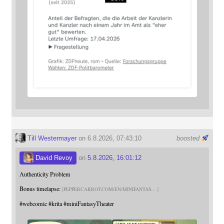
Till Westermayer
on 6.8.2026, 07:43:10
boosted
David Revoy
on
5.8.2026, 16:01:12
Authenticity Problem
Bonus timelapse:
PEPPERCARROT.COM/EN/MINIFANTAS
#
webcomic
#
krita
#
miniFantasyTheater