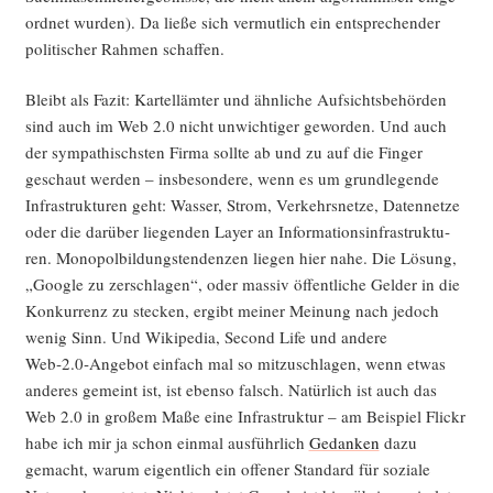
ord­net wur­den). Da lie­ße sich ver­mut­lich ein ent­spre­chen­der
poli­ti­scher Rah­men schaffen.
Bleibt als Fazit: Kar­tell­äm­ter und ähn­li­che Auf­sichts­be­hör­den
sind auch im Web 2.0 nicht unwich­ti­ger gewor­den. Und auch
der sym­pa­thischs­ten Fir­ma soll­te ab und zu auf die Fin­ger
geschaut wer­den – ins­be­son­de­re, wenn es um grund­le­gen­de
Infra­struk­tu­ren geht: Was­ser, Strom, Ver­kehrs­net­ze, Daten­net­ze
oder die dar­über lie­gen­den Lay­er an Infor­ma­ti­ons­in­fra­struk­tu­
ren. Mono­pol­bil­dungs­ten­den­zen lie­gen hier nahe. Die Lösung,
„Goog­le zu zer­schla­gen“, oder mas­siv öffent­li­che Gel­der in die
Kon­kur­renz zu ste­cken, ergibt mei­ner Mei­nung nach jedoch
wenig Sinn. Und Wiki­pe­dia, Second Life und ande­re
Web‑2.0‑Angebot ein­fach mal so mit­zu­schla­gen, wenn etwas
ande­res gemeint ist, ist eben­so falsch. Natür­lich ist auch das
Web 2.0 in gro­ßem Maße eine Infra­struk­tur – am Bei­spiel Flickr
habe ich mir ja schon ein­mal aus­führ­lich
Gedan­ken
dazu
gemacht, war­um eigent­lich ein offe­ner Stan­dard für sozia­le