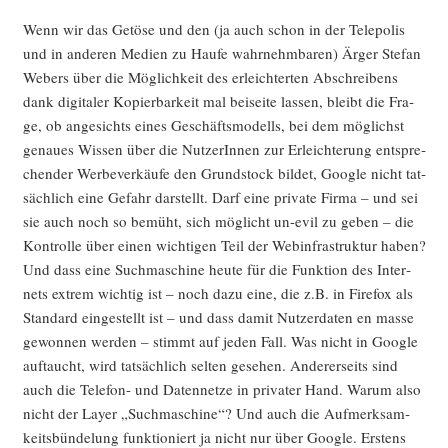
Wenn wir das Getö­se und den (ja auch schon in der Tele­po­lis
und in ande­ren Medi­en zu Hau­fe wahr­nehm­ba­ren) Ärger Ste­fan
Webers über die Mög­lich­keit des erleich­ter­ten Abschrei­bens
dank digi­ta­ler Kopier­bar­keit mal bei­sei­te las­sen, bleibt die Fra­
ge, ob ange­sichts eines Geschäfts­mo­dells, bei dem mög­lichst
genau­es Wis­sen über die Nut­ze­rIn­nen zur Erleich­te­rung ent­spre­
chen­der Wer­be­ver­käu­fe den Grund­stock bil­det, Goog­le nicht tat­
säch­lich eine Gefahr dar­stellt. Darf eine pri­va­te Fir­ma – und sei
sie auch noch so bemüht, sich mög­licht un-evil zu geben – die
Kon­trol­le über einen wich­ti­gen Teil der Web­in­fra­struk­tur haben?
Und dass eine Such­ma­schi­ne heu­te für die Funk­ti­on des Inter­
nets extrem wich­tig ist – noch dazu eine, die z.B. in Fire­fox als
Stan­dard ein­ge­stellt ist – und dass damit Nut­zer­da­ten en mas­se
gewon­nen wer­den – stimmt auf jeden Fall. Was nicht in Goog­le
auf­taucht, wird tat­säch­lich sel­ten gese­hen. Ande­rer­seits sind
auch die Tele­fon- und Daten­net­ze in pri­va­ter Hand. War­um also
nicht der Lay­er „Such­ma­schi­ne“? Und auch die Auf­merk­sam­
keits­bün­de­lung funk­tio­niert ja nicht nur über Goog­le. Ers­tens