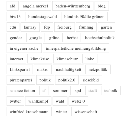
afd
angela merkel
baden-württemberg
blog
btw13
bundestagswahl
bündnis 90/die grünen
cdu
fantasy
fdp
freiburg
frühling
garten
gender
google
grüne
herbst
hochschulpolitik
in eigener sache
innerparteiliche meinungsbildung
internet
klimakrise
klimaschutz
linke
Linkspartei
makro
nachhaltigkeit
netzpolitik
piratenpartei
politik
politik2.0
rieselfeld
science fiction
sf
sommer
spd
stadt
technik
twitter
wahlkampf
wald
web2.0
winfried kretschmann
winter
wissenschaft