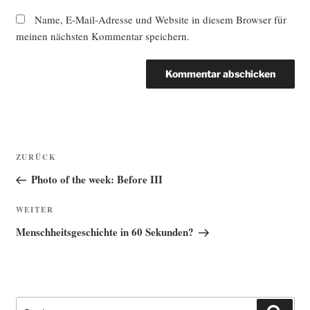
Name, E-Mail-Adresse und Website in diesem Browser für
meinen nächsten Kommentar speichern.
Beitragsnavigation
Vorheriger
ZURÜCK
Beitrag
Photo of the week: Before III
Nächster
WEITER
Beitrag
Menschheitsgeschichte in 60 Sekunden?
Suche
Such