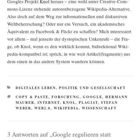
Goo­gles Pro­jekt
Knol
her­aus – eine wohl unter Crea­ti­ve-Com­
mons-Lizenz ste­hen­de autoren­be­zo­ge­ne Wiki­pe­dia-Alter­na­ti­ve.
Also doch auf dem Weg zur infor­ma­tio­nel­len und dis­kur­si­ven
Welt­be­herr­schung? Oder nur ein Ver­such, ein aka­de­mi­sches
Äqui­va­lent zu Face­book & Flickr zu schaf­fen? Mich inter­es­siert
vor allem – mal jen­seits der dys­to­pi­schen Unken­ru­fe – die Fra­
ge, ob Knol, wenn es den wirk­lich kommt, bidi­rek­tio­nal Wiki­
pe­dia-kom­pa­ti­bel ist; sprich, in wie weit Artikel(fragmente) aus
dem einen in das ande­re Sys­tem wan­dern können.
KATEGORIEN
DIGITALES LEBEN
,
POLITIK UND GESELLSCHAFT
SCHLAGWÖRTER
COPY & PASTE
,
FORSCHUNG
,
GOOGLE
,
HERMANN
MAURER
,
INTERNET
,
KNOL
,
PLAGIAT
,
STEFAN
WEBER
,
WEB2.0
,
WIKIPEDIA
,
WISSENSCHAFT
3 Antworten auf „Google regulieren statt