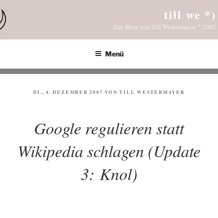
Zum
till we *)
Inhalt
Das Blog von Till Westermayer * 2002
springen
Menü
VERÖFFENTLICHT
DI., 4. DEZEMBER 2007
VON
TILL WESTERMAYER
AM
Google regulieren statt
Wikipedia schlagen (Update
3: Knol)