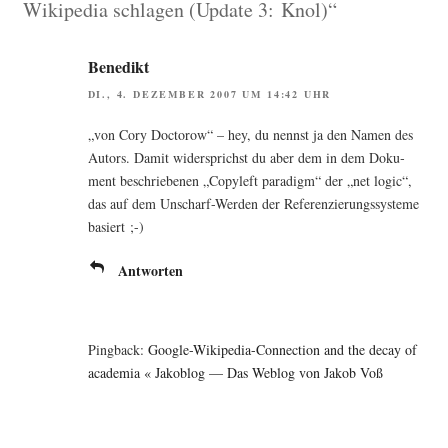
Wikipedia schlagen (Update 3: Knol)“
Benedikt
DI., 4. DEZEMBER 2007 UM 14:42 UHR
„von Cory Doc­to­row“ – hey, du nennst ja den Namen des
Autors. Damit wider­sprichst du aber dem in dem Doku­
ment beschrie­be­nen „Copy­left para­digm“ der „net logic“,
das auf dem Unscharf-Wer­den der Refe­ren­zie­rungs­sys­te­me
basiert ;-)
Antworten
Pingback:
Google-Wikipedia-Connection and the decay of
academia « Jakoblog — Das Weblog von Jakob Voß