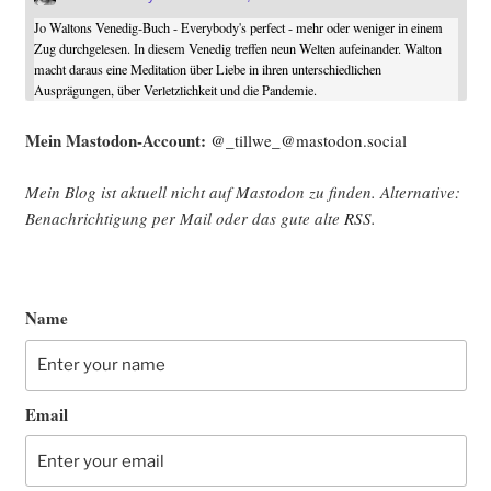
Jo Waltons Venedig-Buch - Everybody's perfect - mehr oder weniger in einem
Zug durchgelesen. In diesem Venedig treffen neun Welten aufeinander. Walton
macht daraus eine Meditation über Liebe in ihren unterschiedlichen
Ausprägungen, über Verletzlichkeit und die Pandemie.
Mein Mast­o­don-Account:
@_tillwe_@mastodon.social
Mein Blog ist aktu­ell nicht auf Mast­o­don zu fin­den. Alter­na­ti­ve:
Benach­rich­ti­gung per Mail oder das gute alte
RSS
.
Name
Email