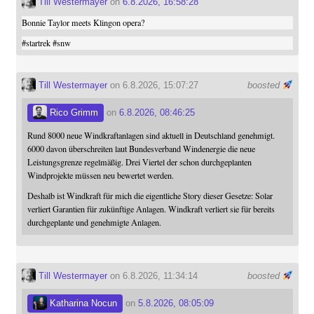
Till Westermayer
on
6.8.2026, 16:58:28
Bonnie Taylor meets Klingon opera?
#
startrek
#
snw
Till Westermayer
on 6.8.2026, 15:07:27
boosted
Rico Grimm
on
6.8.2026, 08:46:25
Rund 8000 neue Windkraftanlagen sind aktuell in Deutschland genehmigt.
6000 davon überschreiten laut Bundesverband Windenergie die neue
Leistungsgrenze regelmäßig. Drei Viertel der schon durchgeplanten
Windprojekte müssen neu bewertet werden.
Deshalb ist Windkraft für mich die eigentliche Story dieser Gesetze: Solar
verliert Garantien für zukünftige Anlagen. Windkraft verliert sie für bereits
durchgeplante und genehmigte Anlagen.
Till Westermayer
on 6.8.2026, 11:34:14
boosted
Katharina Nocun
on
5.8.2026, 08:05:09