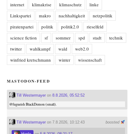
internet
klimakrise
klimaschutz
linke
Linkspartei
makro
nachhaltigkeit
netzpolitik
piratenpartei
politik
politik2.0
rieselfeld
science fiction
sf
sommer
spd
stadt
technik
twitter
wahlkampf
wald
web2.0
winfried kretschmann
winter
wissenschaft
MASTODON-FEED
Till Westermayer
on
8.8.2026, 05:52:52
@
fugueish
BlackDemon (small).
Till Westermayer
on 7.8.2026, 10:12:43
boosted
Haplo
on
5.8.2026, 08:21:17