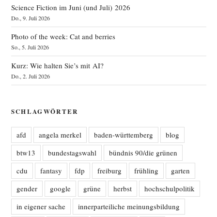
Science Fiction im Juni (und Juli) 2026
Do., 9. Juli 2026
Photo of the week: Cat and berries
So., 5. Juli 2026
Kurz: Wie halten Sie’s mit AI?
Do., 2. Juli 2026
SCHLAGWÖRTER
afd
angela merkel
baden-württemberg
blog
btw13
bundestagswahl
bündnis 90/die grünen
cdu
fantasy
fdp
freiburg
frühling
garten
gender
google
grüne
herbst
hochschulpolitik
in eigener sache
innerparteiliche meinungsbildung