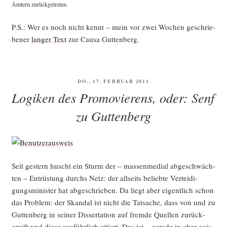
Ämtern zurückgetreten.
P.S.: Wer es noch nicht kennt – mein vor zwei Wochen geschrie­
be­ner
lan­ger Text
zur Cau­sa Guttenberg.
VERÖFFENTLICHT
DO., 17. FEBRUAR 2011
AM
Logiken des Promovierens, oder: Senf
zu Guttenberg
Seit ges­tern huscht ein Sturm der – mas­sen­me­di­al abge­schwäch­
ten – Ent­rüs­tung durchs Netz: der all­seits belieb­te Ver­tei­di­
gungs­mi­nis­ter hat abge­schrie­ben. Da liegt aber eigent­lich schon
das Pro­blem: der Skan­dal ist nicht die Tat­sa­che, dass von und zu
Gut­ten­berg in sei­ner Dis­ser­ta­ti­on auf frem­de Quel­len zurück­
greift und die­se aus­führ­lich zitiert. Das ist – gera­de in eher geis­