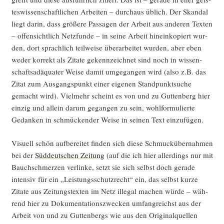
tes­wis­sen­schaft­li­chen Arbei­ten – durch­aus üblich. Der Skan­dal
liegt dar­in, dass grö­ße­re Pas­sa­gen der Arbeit aus ande­ren Tex­ten
– offen­sicht­lich Netz­fun­de – in sei­ne Arbeit hin­ein­ko­piert wur­
den, dort sprach­lich teil­wei­se über­ar­bei­tet wur­den, aber eben
weder kor­rekt als Zita­te gekenn­zeich­net sind noch in wis­sen­
schafts­ad­äqua­ter Wei­se damit umge­gan­gen wird (also z.B. das
Zitat zum Aus­gangs­punkt einer eige­nen Stand­punkt­su­che
gemacht wird). Viel­mehr scheint es von und zu Gut­ten­berg hier
ein­zig und allein dar­um gegan­gen zu sein, wohl­for­mu­lier­te
Gedan­ken in schmü­cken­der Wei­se in sei­nen Text einzufügen.
Visu­ell schön auf­be­rei­tet fin­den sich die­se Schmuck­über­nah­men
bei der
Süd­deut­schen Zei­tung
(auf die ich hier aller­dings nur mit
Bauch­schmer­zen ver­lin­ke, setzt sie sich selbst doch gera­de
inten­siv für ein „Leis­tungs­schutz­recht“ ein, das selbst kur­ze
Zita­te aus Zei­tungs­tex­ten im Netz ille­gal machen wür­de – wäh­
rend hier zu Doku­men­ta­ti­ons­zwe­cken umfang­reichst aus der
Arbeit von und zu Gut­ten­bergs wie aus den Ori­gi­nal­quel­len