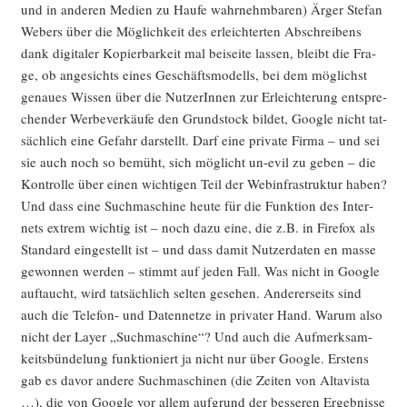
und in ande­ren Medi­en zu Hau­fe wahr­nehm­ba­ren) Ärger Ste­fan
Webers über die Mög­lich­keit des erleich­ter­ten Abschrei­bens
dank digi­ta­ler Kopier­bar­keit mal bei­sei­te las­sen, bleibt die Fra­
ge, ob ange­sichts eines Geschäfts­mo­dells, bei dem mög­lichst
genau­es Wis­sen über die Nut­ze­rIn­nen zur Erleich­te­rung ent­spre­
chen­der Wer­be­ver­käu­fe den Grund­stock bil­det, Goog­le nicht tat­
säch­lich eine Gefahr dar­stellt. Darf eine pri­va­te Fir­ma – und sei
sie auch noch so bemüht, sich mög­licht un-evil zu geben – die
Kon­trol­le über einen wich­ti­gen Teil der Web­in­fra­struk­tur haben?
Und dass eine Such­ma­schi­ne heu­te für die Funk­ti­on des Inter­
nets extrem wich­tig ist – noch dazu eine, die z.B. in Fire­fox als
Stan­dard ein­ge­stellt ist – und dass damit Nut­zer­da­ten en mas­se
gewon­nen wer­den – stimmt auf jeden Fall. Was nicht in Goog­le
auf­taucht, wird tat­säch­lich sel­ten gese­hen. Ande­rer­seits sind
auch die Tele­fon- und Daten­net­ze in pri­va­ter Hand. War­um also
nicht der Lay­er „Such­ma­schi­ne“? Und auch die Auf­merk­sam­
keits­bün­de­lung funk­tio­niert ja nicht nur über Goog­le. Ers­tens
gab es davor ande­re Such­ma­schi­nen (die Zei­ten von Alta­vis­ta
…), die von Goog­le vor allem auf­grund der bes­se­ren Ergeb­nis­se