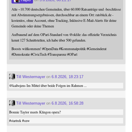
Alle ~10.700 deutschen Gemeinden, über 60.000 Ratsanträge und -beschlüsse
mit Abstimmungsergebnissen, durchsuchbar an einem Ort: ratsblick.de -
kostenlos, ohne Account, ohne Tracking, Inklusive E-Mail-Alerts für deine
Gemeinde oder deine Themen
Aufbauend auf dem OParl-Standard von
@
okfde
: das offizielle Verzeichnis
kennt 127 Schnittstellen, ich habe über 500 gefunden.
Boosts willkommen!
#
OpenData
#
Kommunalpolitik
#
Gemeinderat
#
Demokratie
#
CivicTech
#
Transparenz
#
OParl
Till Westermayer
on
6.8.2026, 18:23:17
@
kaibojens
Im Mittel über beide Folgen im Rahmen ...
Till Westermayer
on
6.8.2026, 16:58:28
Bonnie Taylor meets Klingon opera?
#
startrek
#
snw