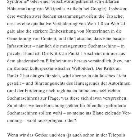
Syn­dro­me“ oder einer ver­schwö­rungs­theo­re­tisch erklär­ten
Höher­ran­kung von Wiki­pe­dia-Arti­keln bei Goog­le). Ins­be­son­
de­re wer­den zwei Sachen zusam­men­ge­wor­fen: die Tat­sa­che,
dass es eine qua­li­ta­ti­ve Ver­än­de­rung von Web 1.0 zu Web 2.0
gab, also die stär­ke­re Ein­be­zie­hung von Nut­ze­rIn­nen in die
Gene­rie­rung von Con­tent, und die Tat­sa­che, dass eine basa­le
Infra­struk­tur – näm­lich die meist­ge­nutz­te Such­ma­schi­ne – in
pri­va­ter Hand ist. Die Kri­tik an Punkt 1 erscheint mir nur aus
dem aka­de­mi­schen Elfen­bein­turm her­aus ver­ständ­lich (bzw. nur
im Kon­text kul­tur­pes­si­mis­ti­scher Welt­bil­der). Die Kri­tik an
Punkt 2 hat eini­ges für sich, wird aber so in ein fal­sches Licht
gestellt – und führt ange­sichts des Hin­ter­grunds der AutorIn­nen
(und der For­de­rung nach regio­na­len bran­chen­spe­zi­fi­schen
Such­ma­schi­nen) zur Fra­ge, was die­se sich davon ver­spre­chen.
Zumin­dest wei­te­re For­schungs­gel­der für öffent­lich geför­der­te
Such­ma­schi­nen soll­ten wohl – so mei­ne ins Blaue zie­len­de Ver­
mu­tung – wohl raus­sprin­gen, oder?
Wenn wir das Getö­se und den (ja auch schon in der Tele­po­lis