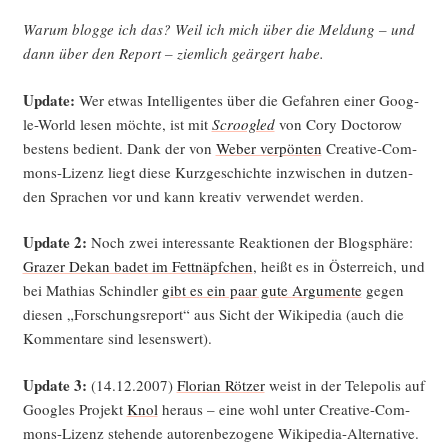
War­um blog­ge ich das? Weil ich mich über die Mel­dung – und
dann über den Report – ziem­lich geär­gert habe.
Update:
Wer etwas Intel­li­gen­tes über die Gefah­ren einer Goog­
le-World lesen möch­te, ist mit
Scr­oo­g­led
von Cory Doc­to­row
bes­tens bedient. Dank der von
Weber ver­pön­ten
Crea­ti­ve-Com­
mons-Lizenz liegt die­se Kurz­ge­schich­te inzwi­schen in dut­zen­
den Spra­chen vor und kann krea­tiv ver­wen­det werden.
Update 2:
Noch zwei inter­es­san­te Reak­tio­nen der Blog­sphä­re:
Gra­zer Dekan badet im Fett­näpf­chen
, heißt es in Öster­reich, und
bei Mathi­as Schind­ler
gibt es ein paar gute Argu­men­te
gegen
die­sen „For­schungs­re­port“ aus Sicht der Wiki­pe­dia (auch die
Kom­men­ta­re sind lesenswert).
Update 3:
(14.12.2007)
Flo­ri­an Röt­zer
weist in der Tele­po­lis auf
Goo­gles Pro­jekt
Knol
her­aus – eine wohl unter Crea­ti­ve-Com­
mons-Lizenz ste­hen­de autoren­be­zo­ge­ne Wiki­pe­dia-Alter­na­ti­ve.