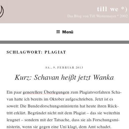
Zum
till we *)
Inhalt
Das Blog von Till Westermayer * 2002
springen
Menü
SCHLAGWORT:
PLAGIAT
VERÖFFENTLICHT
SA., 9. FEBRUAR 2013
AM
Kurz: Schavan heißt jetzt Wanka
Ein paar
gene­rel­le­re Über­le­gun­gen
zum Pla­gi­ats­ver­fah­ren Scha­
van hat­te ich bereits im Okto­ber auf­ge­schrie­ben. Jetzt ist es
soweit: Die Bun­des­for­schungs­mi­nis­te­rin hat heu­te ihren Rück­
tritt erklärt. Begrün­det nicht mit dem Pla­gi­at – das sie wei­ter­hin
leug­net – son­dern mit der Tat­sa­che, dass sie als For­schungs­mi­
nis­te­rin, wenn sie gegen eine Uni klagt, dem Amt schadet.