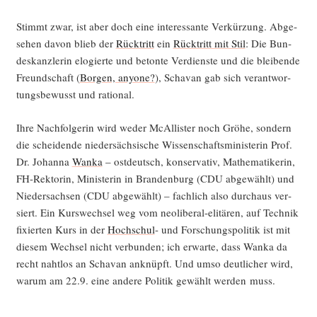
Stimmt zwar, ist aber doch eine inter­es­san­te Ver­kür­zung. Abge­
se­hen davon blieb der
Rück­tritt
ein
Rück­tritt mit Stil
: Die Bun­
des­kanz­le­rin elo­gier­te und beton­te Ver­diens­te und die blei­ben­de
Freund­schaft (
Bor­gen, anyo­ne?
), Scha­van gab sich ver­ant­wor­
tungs­be­wusst und rational.
Ihre Nach­fol­ge­rin wird weder McAl­lis­ter noch Grö­he, son­dern
die schei­den­de nie­der­säch­si­sche Wis­sen­schafts­mi­nis­te­rin Prof.
Dr. Johan­na
Wan­ka
– ost­deutsch, kon­ser­va­tiv, Mathe­ma­ti­ke­rin,
FH-Rek­to­rin, Minis­te­rin in Bran­den­burg (CDU abge­wählt) und
Nie­der­sach­sen (CDU abge­wählt) – fach­lich also durch­aus ver­
siert. Ein Kurs­wech­sel weg vom neo­li­be­ral-eli­tä­ren, auf Tech­nik
fixier­ten Kurs in der
Hoch­schul
- und For­schungs­po­li­tik ist mit
die­sem Wech­sel nicht ver­bun­den; ich erwar­te, dass Wan­ka da
recht naht­los an Scha­van anknüpft. Und umso deut­li­cher wird,
war­um am 22.9. eine ande­re Poli­tik gewählt wer­den muss.