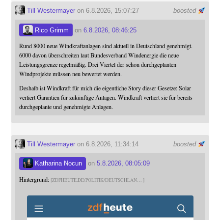
Till Westermayer
on 6.8.2026, 15:07:27
boosted
Rico Grimm
on
6.8.2026, 08:46:25
Rund 8000 neue Windkraftanlagen sind aktuell in Deutschland genehmigt.
6000 davon überschreiten laut Bundesverband Windenergie die neue
Leistungsgrenze regelmäßig. Drei Viertel der schon durchgeplanten
Windprojekte müssen neu bewertet werden.
Deshalb ist Windkraft für mich die eigentliche Story dieser Gesetze: Solar
verliert Garantien für zukünftige Anlagen. Windkraft verliert sie für bereits
durchgeplante und genehmigte Anlagen.
Till Westermayer
on 6.8.2026, 11:34:14
boosted
Katharina Nocun
on
5.8.2026, 08:05:09
Hintergrund:
ZDFHEUTE.DE/POLITIK/DEUTSCHLAN