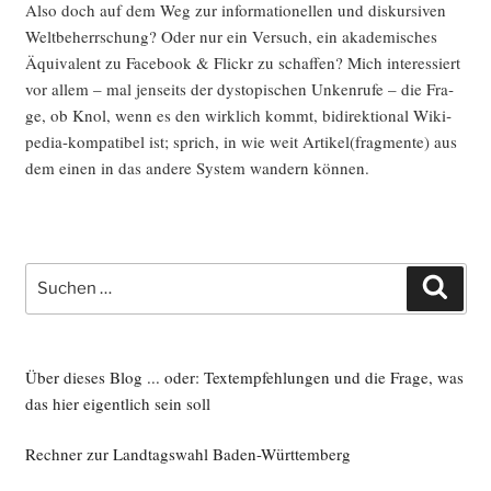
Also doch auf dem Weg zur infor­ma­tio­nel­len und dis­kur­si­ven
Welt­be­herr­schung? Oder nur ein Ver­such, ein aka­de­mi­sches
Äqui­va­lent zu Face­book & Flickr zu schaf­fen? Mich inter­es­siert
vor allem – mal jen­seits der dys­to­pi­schen Unken­ru­fe – die Fra­
ge, ob Knol, wenn es den wirk­lich kommt, bidi­rek­tio­nal Wiki­
pe­dia-kom­pa­ti­bel ist; sprich, in wie weit Artikel(fragmente) aus
dem einen in das ande­re Sys­tem wan­dern können.
Suche
Such
nach:
Über dieses Blog ... oder: Textempfehlungen und die Frage, was
das hier eigentlich sein soll
Rechner zur Landtagswahl Baden-Württemberg