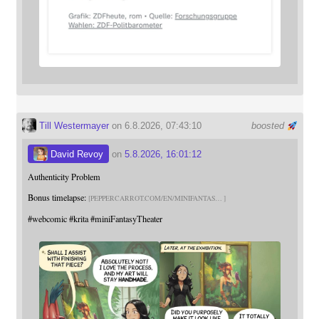
Till Westermayer
on 6.8.2026, 07:43:10
boosted
David Revoy
on
5.8.2026, 16:01:12
Authenticity Problem
Bonus timelapse:
PEPPERCARROT.COM/EN/MINIFANTAS
#
webcomic
#
krita
#
miniFantasyTheater