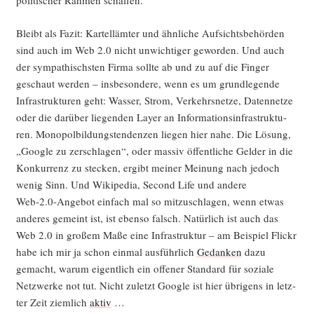
poli­ti­scher Rah­men schaffen.
Bleibt als Fazit: Kar­tell­äm­ter und ähn­li­che Auf­sichts­be­hör­den
sind auch im Web 2.0 nicht unwich­ti­ger gewor­den. Und auch
der sym­pa­thischs­ten Fir­ma soll­te ab und zu auf die Fin­ger
geschaut wer­den – ins­be­son­de­re, wenn es um grund­le­gen­de
Infra­struk­tu­ren geht: Was­ser, Strom, Ver­kehrs­net­ze, Daten­net­ze
oder die dar­über lie­gen­den Lay­er an Infor­ma­ti­ons­in­fra­struk­tu­
ren. Mono­pol­bil­dungs­ten­den­zen lie­gen hier nahe. Die Lösung,
„Goog­le zu zer­schla­gen“, oder mas­siv öffent­li­che Gel­der in die
Kon­kur­renz zu ste­cken, ergibt mei­ner Mei­nung nach jedoch
wenig Sinn. Und Wiki­pe­dia, Second Life und ande­re
Web‑2.0‑Angebot ein­fach mal so mit­zu­schla­gen, wenn etwas
ande­res gemeint ist, ist eben­so falsch. Natür­lich ist auch das
Web 2.0 in gro­ßem Maße eine Infra­struk­tur – am Bei­spiel Flickr
habe ich mir ja schon ein­mal aus­führ­lich
Gedan­ken
dazu
gemacht, war­um eigent­lich ein offe­ner Stan­dard für sozia­le
Netz­wer­ke not tut. Nicht zuletzt Goog­le ist hier übri­gens in letz­
ter Zeit ziem­lich
aktiv
…