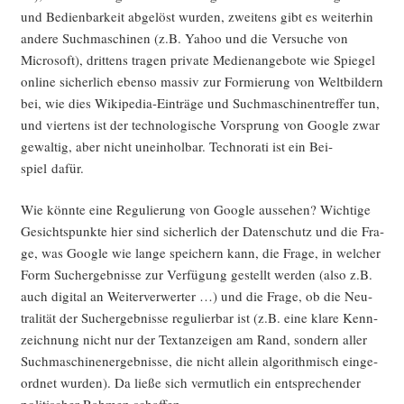
und Bedien­bar­keit abge­löst wur­den, zwei­tens gibt es wei­ter­hin
ande­re Such­ma­schi­nen (z.B. Yahoo und die Ver­su­che von
Micro­soft), drit­tens tra­gen pri­va­te Medi­en­an­ge­bo­te wie Spie­gel
online sicher­lich eben­so mas­siv zur For­mie­rung von Welt­bil­dern
bei, wie dies Wiki­pe­dia-Ein­trä­ge und Such­ma­schi­nen­tref­fer tun,
und vier­tens ist der tech­no­lo­gi­sche Vor­sprung von Goog­le zwar
gewal­tig, aber nicht unein­hol­bar. Tech­no­ra­ti ist ein Bei­
spiel dafür.
Wie könn­te eine Regu­lie­rung von Goog­le aus­se­hen? Wich­ti­ge
Gesichts­punk­te hier sind sicher­lich der Daten­schutz und die Fra­
ge, was Goog­le wie lan­ge spei­chern kann, die Fra­ge, in wel­cher
Form Such­ergeb­nis­se zur Ver­fü­gung gestellt wer­den (also z.B.
auch digi­tal an Wei­ter­ver­wer­ter …) und die Fra­ge, ob die Neu­
tra­li­tät der Such­ergeb­nis­se regu­lier­bar ist (z.B. eine kla­re Kenn­
zeich­nung nicht nur der Text­an­zei­gen am Rand, son­dern aller
Such­ma­schi­nen­er­geb­nis­se, die nicht allein algo­rith­misch ein­ge­
ord­net wur­den). Da lie­ße sich ver­mut­lich ein ent­spre­chen­der