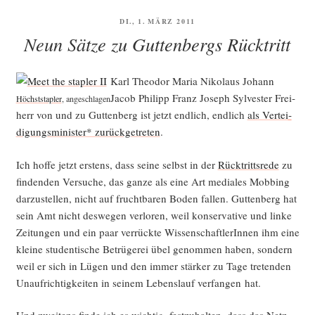
VERÖFFENTLICHT
DI., 1. MÄRZ 2011
AM
Neun Sätze zu Guttenbergs Rücktritt
Karl Theo­dor Maria Niko­laus Johann
Jacob Phil­ipp Franz Joseph Syl­ves­ter Frei­
Höchst­stap­ler
, ange­schla­gen
herr von und zu Gut­ten­berg ist jetzt end­lich, end­lich
als Ver­tei­
di­gungs­mi­nis­ter* zurück­ge­tre­ten
.
Ich hof­fe jetzt ers­tens, dass sei­ne selbst in der
Rück­tritts­re­de
zu
fin­den­den Ver­su­che, das gan­ze als eine Art media­les Mob­bing
dar­zu­stel­len, nicht auf frucht­ba­ren Boden fal­len. Gut­ten­berg hat
sein Amt nicht des­we­gen ver­lo­ren, weil kon­ser­va­ti­ve und lin­ke
Zei­tun­gen und ein paar ver­rück­te Wis­sen­schaft­le­rIn­nen ihm eine
klei­ne stu­den­ti­sche Betrü­ge­rei übel genom­men haben, son­dern
weil er sich in Lügen und den immer stär­ker zu Tage tre­ten­den
Unauf­rich­tig­kei­ten in sei­nem Lebens­lauf ver­fan­gen hat.