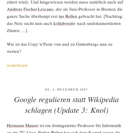
zitiert wird). Und hin­ge­wie­sen wer­den muss natür­lich auch auf
Andre­as Fischer-Lesca­no
, der als Jura-Pro­fes­sor in Bre­men die
gan­ze Sache über­haupt erst
ins Rol­len
gebracht hat. [Nach­trag:
das Netz sucht nun auch
kol­la­bo­ra­tiv
nach undo­ku­men­tier­ten
Zitaten …].
Wie ist das Copy’n’Paste von und zu Gut­ten­bergs nun zu
werten?
„Logi­
weiterlesen
ken
des
Pro­
VERÖFFENTLICHT
DI., 4. DEZEMBER 2007
mo­
AM
Google regulieren statt Wikipedia
vie­
rens,
schlagen (Update 3: Knol)
oder:
Senf
Her­mann Mau­rer
ist ein distin­gu­ier­ter Pro­fes­sor für Infor­ma­tik
zu
an der TU Graz.
Ste­fan Weber
hat sich dem Kampf gegen die