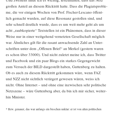
Und zwei­tens fin­de ich es wich­tig, fest­zu­hal­ten, dass das Netz
gro­ßen Anteil an die­sem Rück­tritt hat­te. Dass die Pla­gi­ats­pro­ble­
me, die vor eini­gen Wochen von Prof. Fischer-Lesca­no öffent­
lich gemacht wur­den, auf die­se Reso­nanz gesto­ßen sind, und
sehr schnell deut­lich wur­de, dass es um weit mehr geht als um
acht „raub­ko­pier­te“ Text­stel­len ist ein Phä­no­men, dass in die­ser
Wei­se nur in einer weit­ge­hend ver­netz­ten Gesell­schaft mög­lich
war. Ähn­li­ches gilt für die rasant anwach­sen­de Zahl an Unter­
schrif­ten unter dem „Offe­nen Brief“ an Mer­kel (ges­tern waren
es schon über 33000). Und nicht zuletzt mei­ne ich, dass Twit­ter
und Face­book und ein paar Blogs ein star­kes Gegen­ge­wicht
zum Ver­such der BILD dar­ge­stellt haben, Gut­ten­berg zu hal­ten.
Ob es auch zu die­sem Rück­tritt gekom­men wäre, wenn FAZ
und NZZ nicht sicht­lich ver­är­gert gewe­sen wären, weiss ich
nicht. Ohne Inter­net – und ohne eine inzwi­schen sehr poli­ti­sche
Netz­sze­ne – wäre Gut­ten­berg aber, da bin ich mir sicher, wei­ter­
hin Minister.
* Bzw. genau­er, das war anfangs ein biss­chen unklar: er ist von allen poli­ti­schen