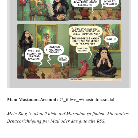
Mein Mast­o­don-Account:
@_tillwe_@mastodon.social
Mein Blog ist aktu­ell nicht auf Mast­o­don zu fin­den. Alter­na­ti­ve:
Benach­rich­ti­gung per Mail oder das gute alte
RSS
.