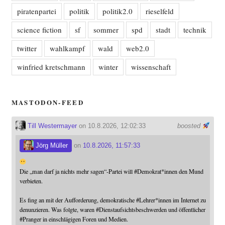
piratenpartei
politik
politik2.0
rieselfeld
science fiction
sf
sommer
spd
stadt
technik
twitter
wahlkampf
wald
web2.0
winfried kretschmann
winter
wissenschaft
MASTODON-FEED
Till Westermayer
on 10.8.2026, 12:02:33
boosted
Jörg Müller
on
10.8.2026, 11:57:33
Die „man darf ja nichts mehr sagen“-Partei will
#
Demokrat
*innen den Mund
verbieten.
Es fing an mit der Aufforderung, demokratische
#
Lehrer
*innen im Internet zu
denunzieren. Was folgte, waren
#
Dienstaufsichtsbeschwerden
und öffentlicher
#
Pranger
in einschlägigen Foren und Medien.