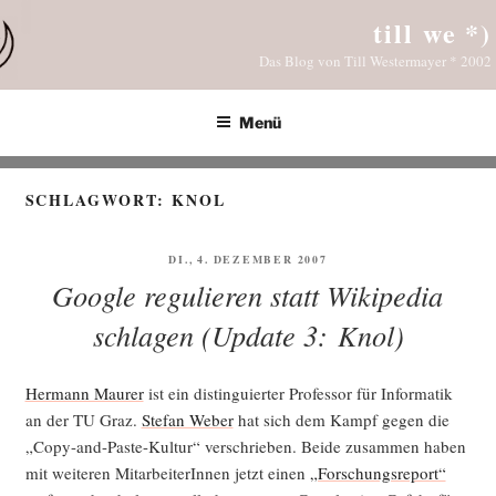
Zum
till we *)
Inhalt
Das Blog von Till Westermayer * 2002
springen
Menü
SCHLAGWORT:
KNOL
VERÖFFENTLICHT
DI., 4. DEZEMBER 2007
AM
Google regulieren statt Wikipedia
schlagen (Update 3: Knol)
Her­mann Mau­rer
ist ein distin­gu­ier­ter Pro­fes­sor für Infor­ma­tik
an der TU Graz.
Ste­fan Weber
hat sich dem Kampf gegen die
„Copy-and-Pas­te-Kul­tur“ ver­schrie­ben. Bei­de zusam­men haben
mit wei­te­ren Mit­ar­bei­te­rIn­nen jetzt einen
„For­schungs­re­port“