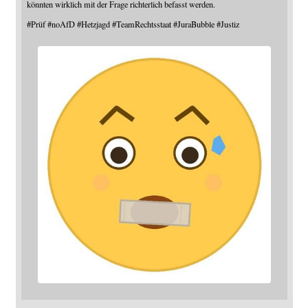
könnten wirklich mit der Frage richterlich befasst werden.
#
Prüf
#
noAfD
#
Hetzjagd
#
TeamRechtsstaat
#
JuraBubble
#
Justiz