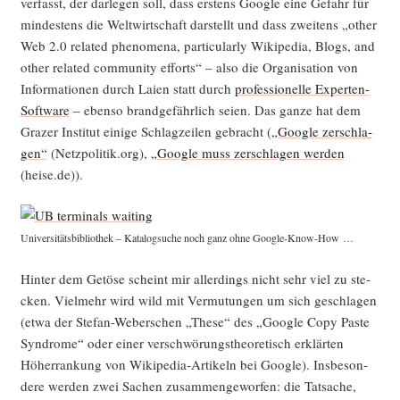
ver­fasst, der dar­le­gen soll, dass ers­tens Goog­le eine Gefahr für
min­des­tens die Welt­wirt­schaft dar­stellt und dass zwei­tens „other
Web 2.0 rela­ted phe­no­me­na, par­ti­cu­lar­ly Wiki­pe­dia, Blogs, and
other rela­ted com­mu­ni­ty efforts“ – also die Orga­ni­sa­ti­on von
Infor­ma­tio­nen durch Lai­en statt durch
pro­fes­sio­nel­le Exper­ten-
Soft­ware
– eben­so brand­ge­fähr­lich sei­en. Das gan­ze hat dem
Gra­zer Insti­tut eini­ge Schlag­zei­len gebracht (
„Goog­le zer­schla­
gen“
(Netzpolitik.org),
„Goog­le muss zer­schla­gen wer­den
(heise.de)).
Uni­ver­si­täts­bi­blio­thek – Kata­log­su­che noch ganz ohne Google-Know-How …
Hin­ter dem Getö­se scheint mir aller­dings nicht sehr viel zu ste­
cken. Viel­mehr wird wild mit Ver­mu­tun­gen um sich geschla­gen
(etwa der Ste­fan-Weber­schen „The­se“ des „Goog­le Copy Pas­te
Syn­dro­me“ oder einer ver­schwö­rungs­theo­re­tisch erklär­ten
Höher­ran­kung von Wiki­pe­dia-Arti­keln bei Goog­le). Ins­be­son­
de­re wer­den zwei Sachen zusam­men­ge­wor­fen: die Tat­sa­che,