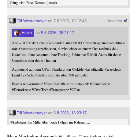
@
fugueish
BlackDemon (small).
Till Westermayer
on 7.8.2026, 10:12:43
boosted
Haplo
on
5.8.2026, 08:21:17
Alle ~10.700 deutschen Gemeinden, über 60.000 Ratsanträge und -beschlüsse
mit Abstimmungsergebnissen, durchsuchbar an einem Ort: ratsblick.de -
kostenlos, ohne Account, ohne Tracking, Inklusive E-Mail-Alerts für deine
Gemeinde oder deine Themen
Aufbauend auf dem OParl-Standard von
@
okfde
: das offizielle Verzeichnis
kennt 127 Schnittstellen, ich habe über 500 gefunden.
Boosts willkommen!
#
OpenData
#
Kommunalpolitik
#
Gemeinderat
#
Demokratie
#
CivicTech
#
Transparenz
#
OParl
Till Westermayer
on
6.8.2026, 18:23:17
@
kaibojens
Im Mittel über beide Folgen im Rahmen ...
Mein Mast­o­don-Account:
@_tillwe_@mastodon.social