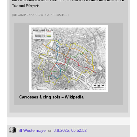
Takt und Fahrpreis.
DE.WIKIPEDIA.ORG/WIKI/CARROSSE
Carrosses à cinq sols – Wikipedia
Till Westermayer
on
8.8.2026, 05:52:52