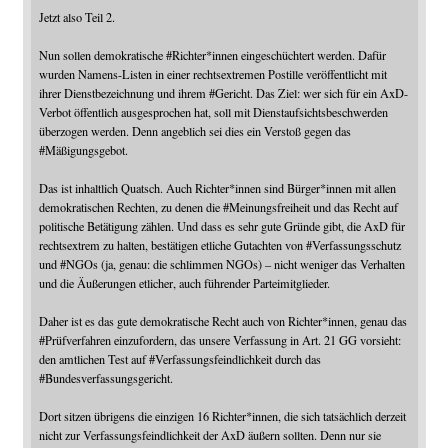
Jetzt also Teil 2.
Nun sollen demokratische
#
Richter
*innen eingeschüchtert werden. Dafür
wurden Namens-Listen in einer rechtsextremen Postille veröffentlicht mit
ihrer Dienstbezeichnung und ihrem
#
Gericht
. Das Ziel: wer sich für ein AxD-
Verbot öffentlich ausgesprochen hat, soll mit Dienstaufsichtsbeschwerden
überzogen werden. Denn angeblich sei dies ein Verstoß gegen das
#
Mäßigungsgebot
.
Das ist inhaltlich Quatsch. Auch Richter*innen sind Bürger*innen mit allen
demokratischen Rechten, zu denen die
#
Meinungsfreiheit
und das Recht auf
politische Betätigung zählen. Und dass es sehr gute Gründe gibt, die AxD für
rechtsextrem zu halten, bestätigen etliche Gutachten von
#
Verfassungsschutz
und
#
NGOs
(ja, genau: die schlimmen NGOs) – nicht weniger das Verhalten
und die Äußerungen etlicher, auch führender Parteimitglieder.
Daher ist es das gute demokratische Recht auch von Richter*innen, genau das
#
Prüfverfahren
einzufordern, das unsere Verfassung in Art. 21 GG vorsieht:
den amtlichen Test auf
#
Verfassungsfeindlichkeit
durch das
#
Bundesverfassungsgericht
.
Dort sitzen übrigens die einzigen 16 Richter*innen, die sich tatsächlich derzeit
nicht zur Verfassungsfeindlichkeit der AxD äußern sollten. Denn nur sie