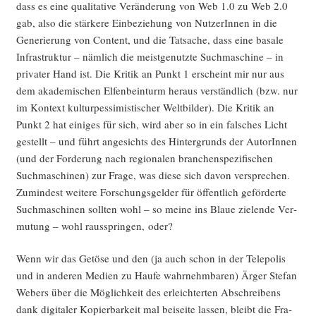
dass es eine qua­li­ta­ti­ve Ver­än­de­rung von Web 1.0 zu Web 2.0
gab, also die stär­ke­re Ein­be­zie­hung von Nut­ze­rIn­nen in die
Gene­rie­rung von Con­tent, und die Tat­sa­che, dass eine basa­le
Infra­struk­tur – näm­lich die meist­ge­nutz­te Such­ma­schi­ne – in
pri­va­ter Hand ist. Die Kri­tik an Punkt 1 erscheint mir nur aus
dem aka­de­mi­schen Elfen­bein­turm her­aus ver­ständ­lich (bzw. nur
im Kon­text kul­tur­pes­si­mis­ti­scher Welt­bil­der). Die Kri­tik an
Punkt 2 hat eini­ges für sich, wird aber so in ein fal­sches Licht
gestellt – und führt ange­sichts des Hin­ter­grunds der AutorIn­nen
(und der For­de­rung nach regio­na­len bran­chen­spe­zi­fi­schen
Such­ma­schi­nen) zur Fra­ge, was die­se sich davon ver­spre­chen.
Zumin­dest wei­te­re For­schungs­gel­der für öffent­lich geför­der­te
Such­ma­schi­nen soll­ten wohl – so mei­ne ins Blaue zie­len­de Ver­
mu­tung – wohl raus­sprin­gen, oder?
Wenn wir das Getö­se und den (ja auch schon in der Tele­po­lis
und in ande­ren Medi­en zu Hau­fe wahr­nehm­ba­ren) Ärger Ste­fan
Webers über die Mög­lich­keit des erleich­ter­ten Abschrei­bens
dank digi­ta­ler Kopier­bar­keit mal bei­sei­te las­sen, bleibt die Fra­