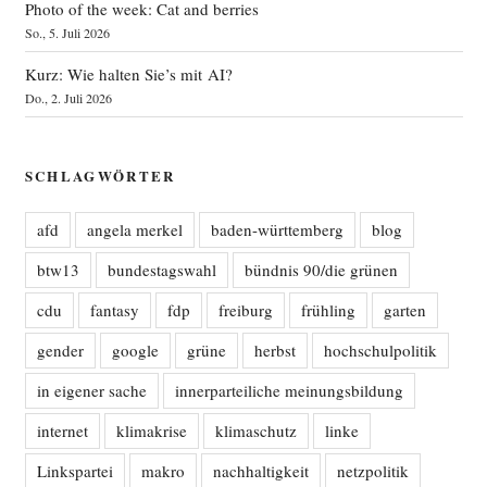
Photo of the week: Cat and berries
So., 5. Juli 2026
Kurz: Wie halten Sie’s mit AI?
Do., 2. Juli 2026
SCHLAGWÖRTER
afd
angela merkel
baden-württemberg
blog
btw13
bundestagswahl
bündnis 90/die grünen
cdu
fantasy
fdp
freiburg
frühling
garten
gender
google
grüne
herbst
hochschulpolitik
in eigener sache
innerparteiliche meinungsbildung
internet
klimakrise
klimaschutz
linke
Linkspartei
makro
nachhaltigkeit
netzpolitik