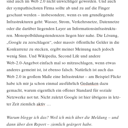
sind auch im Web 2.0 nicht unwich­ti­ger gewor­den. Und auch
der sym­pa­thischs­ten Fir­ma soll­te ab und zu auf die Fin­ger
geschaut wer­den – ins­be­son­de­re, wenn es um grund­le­gen­de
Infra­struk­tu­ren geht: Was­ser, Strom, Ver­kehrs­net­ze, Daten­net­ze
oder die dar­über lie­gen­den Lay­er an Infor­ma­ti­ons­in­fra­struk­tu­
ren. Mono­pol­bil­dungs­ten­den­zen lie­gen hier nahe. Die Lösung,
„Goog­le zu zer­schla­gen“, oder mas­siv öffent­li­che Gel­der in die
Kon­kur­renz zu ste­cken, ergibt mei­ner Mei­nung nach jedoch
wenig Sinn. Und Wiki­pe­dia, Second Life und ande­re
Web‑2.0‑Angebot ein­fach mal so mit­zu­schla­gen, wenn etwas
ande­res gemeint ist, ist eben­so falsch. Natür­lich ist auch das
Web 2.0 in gro­ßem Maße eine Infra­struk­tur – am Bei­spiel Flickr
habe ich mir ja schon ein­mal aus­führ­lich
Gedan­ken
dazu
gemacht, war­um eigent­lich ein offe­ner Stan­dard für sozia­le
Netz­wer­ke not tut. Nicht zuletzt Goog­le ist hier übri­gens in letz­
ter Zeit ziem­lich
aktiv
…
War­um blog­ge ich das? Weil ich mich über die Mel­dung – und
dann über den Report – ziem­lich geär­gert habe.