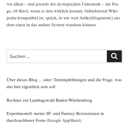
vor allem – mal jen­seits der dys­to­pi­schen Unken­ru­fe – die Fra­
ge, ob Knol, wenn es den wirk­lich kommt, bidi­rek­tio­nal Wiki­
pe­dia-kom­pa­ti­bel ist; sprich, in wie weit Artikel(fragmente) aus
dem einen in das ande­re Sys­tem wan­dern können.
Suche
Such
nach:
Über dieses Blog ... oder: Textempfehlungen und die Frage, was
das hier eigentlich sein soll
Rechner zur Landtagswahl Baden-Württemberg
Experimentell: meine SF- und Fantasy-Rezensionen in
durchsuchbarer Form
(Google AppSheet)