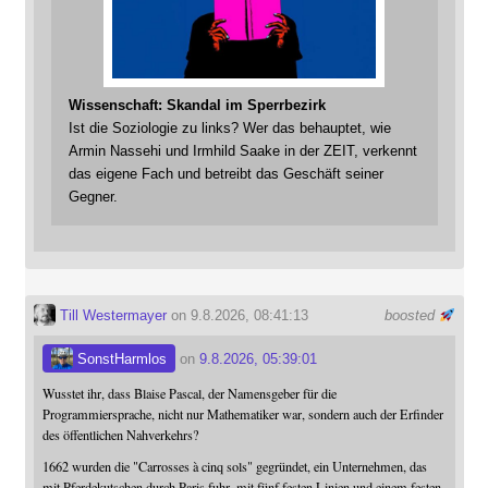
Wissenschaft: Skandal im Sperrbezirk
Ist die Soziologie zu links? Wer das behauptet, wie
Armin Nassehi und Irmhild Saake in der ZEIT, verkennt
das eigene Fach und betreibt das Geschäft seiner
Gegner.
Till Westermayer
on 9.8.2026, 08:41:13
boosted
SonstHarmlos
on
9.8.2026, 05:39:01
Wusstet ihr, dass Blaise Pascal, der Namensgeber für die
Programmiersprache, nicht nur Mathematiker war, sondern auch der Erfinder
des öffentlichen Nahverkehrs?
1662 wurden die "Carrosses à cinq sols" gegründet, ein Unternehmen, das
mit Pferdekutschen durch Paris fuhr, mit fünf festen Linien und einem festen