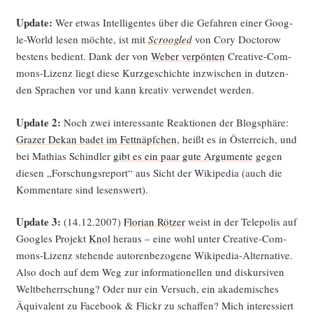
Update:
Wer etwas Intel­li­gen­tes über die Gefah­ren einer Goog­
le-World lesen möch­te, ist mit
Scr­oo­g­led
von Cory Doc­to­row
bes­tens bedient. Dank der von
Weber ver­pön­ten
Crea­ti­ve-Com­
mons-Lizenz liegt die­se Kurz­ge­schich­te inzwi­schen in dut­zen­
den Spra­chen vor und kann krea­tiv ver­wen­det werden.
Update 2:
Noch zwei inter­es­san­te Reak­tio­nen der Blog­sphä­re:
Gra­zer Dekan badet im Fett­näpf­chen
, heißt es in Öster­reich, und
bei Mathi­as Schind­ler
gibt es ein paar gute Argu­men­te
gegen
die­sen „For­schungs­re­port“ aus Sicht der Wiki­pe­dia (auch die
Kom­men­ta­re sind lesenswert).
Update 3:
(14.12.2007)
Flo­ri­an Röt­zer
weist in der Tele­po­lis auf
Goo­gles Pro­jekt
Knol
her­aus – eine wohl unter Crea­ti­ve-Com­
mons-Lizenz ste­hen­de autoren­be­zo­ge­ne Wiki­pe­dia-Alter­na­ti­ve.
Also doch auf dem Weg zur infor­ma­tio­nel­len und dis­kur­si­ven
Welt­be­herr­schung? Oder nur ein Ver­such, ein aka­de­mi­sches
Äqui­va­lent zu Face­book & Flickr zu schaf­fen? Mich inter­es­siert