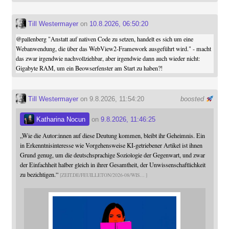
Till Westermayer
on
10.8.2026, 06:50:20
@
pallenberg
"Anstatt auf nativen Code zu setzen, handelt es sich um eine
Webanwendung, die über das WebView2-Framework ausgeführt wird." - macht
das zwar irgendwie nachvollziehbar, aber irgendwie dann auch wieder nicht:
Gigabyte RAM, um ein Beowserfenster am Start zu haben?!
Till Westermayer
on 9.8.2026, 11:54:20
boosted
Katharina Nocun
on
9.8.2026, 11:46:25
„Wie die Autor:innen auf diese Deutung kommen, bleibt ihr Geheimnis. Ein
in Erkenntnisinteresse wie Vorgehensweise KI-getriebener Artikel ist ihnen
Grund genug, um die deutschsprachige Soziologie der Gegenwart, und zwar
der Einfachheit halber gleich in ihrer Gesamtheit, der Unwissenschaftlichkeit
zu bezichtigen.“
ZEIT.DE/FEUILLETON/2026-08/WIS