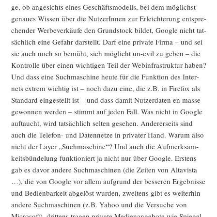
ge, ob ange­sichts eines Geschäfts­mo­dells, bei dem mög­lichst
genau­es Wis­sen über die Nut­ze­rIn­nen zur Erleich­te­rung ent­spre­
chen­der Wer­be­ver­käu­fe den Grund­stock bil­det, Goog­le nicht tat­
säch­lich eine Gefahr dar­stellt. Darf eine pri­va­te Fir­ma – und sei
sie auch noch so bemüht, sich mög­licht un-evil zu geben – die
Kon­trol­le über einen wich­ti­gen Teil der Web­in­fra­struk­tur haben?
Und dass eine Such­ma­schi­ne heu­te für die Funk­ti­on des Inter­
nets extrem wich­tig ist – noch dazu eine, die z.B. in Fire­fox als
Stan­dard ein­ge­stellt ist – und dass damit Nut­zer­da­ten en mas­se
gewon­nen wer­den – stimmt auf jeden Fall. Was nicht in Goog­le
auf­taucht, wird tat­säch­lich sel­ten gese­hen. Ande­rer­seits sind
auch die Tele­fon- und Daten­net­ze in pri­va­ter Hand. War­um also
nicht der Lay­er „Such­ma­schi­ne“? Und auch die Auf­merk­sam­
keits­bün­de­lung funk­tio­niert ja nicht nur über Goog­le. Ers­tens
gab es davor ande­re Such­ma­schi­nen (die Zei­ten von Alta­vis­ta
…), die von Goog­le vor allem auf­grund der bes­se­ren Ergeb­nis­se
und Bedien­bar­keit abge­löst wur­den, zwei­tens gibt es wei­ter­hin
ande­re Such­ma­schi­nen (z.B. Yahoo und die Ver­su­che von
Micro­soft), drit­tens tra­gen pri­va­te Medi­en­an­ge­bo­te wie Spie­gel