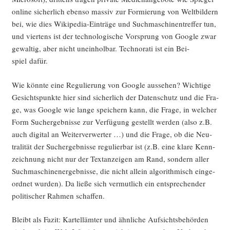
online sicher­lich eben­so mas­siv zur For­mie­rung von Welt­bil­dern
bei, wie dies Wiki­pe­dia-Ein­trä­ge und Such­ma­schi­nen­tref­fer tun,
und vier­tens ist der tech­no­lo­gi­sche Vor­sprung von Goog­le zwar
gewal­tig, aber nicht unein­hol­bar. Tech­no­ra­ti ist ein Bei­
spiel dafür.
Wie könn­te eine Regu­lie­rung von Goog­le aus­se­hen? Wich­ti­ge
Gesichts­punk­te hier sind sicher­lich der Daten­schutz und die Fra­
ge, was Goog­le wie lan­ge spei­chern kann, die Fra­ge, in wel­cher
Form Such­ergeb­nis­se zur Ver­fü­gung gestellt wer­den (also z.B.
auch digi­tal an Wei­ter­ver­wer­ter …) und die Fra­ge, ob die Neu­
tra­li­tät der Such­ergeb­nis­se regu­lier­bar ist (z.B. eine kla­re Kenn­
zeich­nung nicht nur der Text­an­zei­gen am Rand, son­dern aller
Such­ma­schi­nen­er­geb­nis­se, die nicht allein algo­rith­misch ein­ge­
ord­net wur­den). Da lie­ße sich ver­mut­lich ein ent­spre­chen­der
poli­ti­scher Rah­men schaffen.
Bleibt als Fazit: Kar­tell­äm­ter und ähn­li­che Auf­sichts­be­hör­den