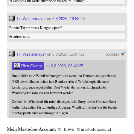
@
kaibojens
Im Mittel über beide Folgen im Rahmen ...
Till Westermayer
on
6.8.2026, 16:58:28
Bonnie Taylor meets Klingon opera?
#
startrek
#
snw
Till Westermayer
on 6.8.2026, 15:07:27
boosted
Rico Grimm
on
6.8.2026, 08:46:25
Rund 8000 neue Windkraftanlagen sind aktuell in Deutschland genehmigt.
6000 davon überschreiten laut Bundesverband Windenergie die neue
Leistungsgrenze regelmäßig. Drei Viertel der schon durchgeplanten
Windprojekte müssen neu bewertet werden.
Deshalb ist Windkraft für mich die eigentliche Story dieser Gesetze: Solar
verliert Garantien für zukünftige Anlagen. Windkraft verliert sie für bereits
durchgeplante und genehmigte Anlagen.
Mein Mast­o­don-Account:
@_tillwe_@mastodon.social