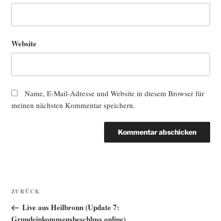
Website
Name, E-Mail-Adresse und Website in diesem Browser für
meinen nächsten Kommentar speichern.
Beitragsnavigation
Vorheriger
ZURÜCK
Beitrag
Live aus Heilbronn (Update 7:
Grundeinkommensbeschluss online)