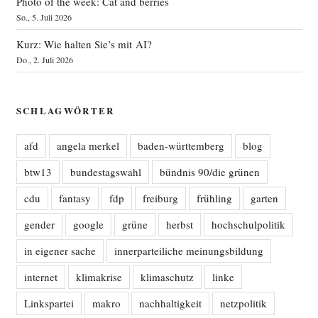
Photo of the week: Cat and berries
So., 5. Juli 2026
Kurz: Wie halten Sie’s mit AI?
Do., 2. Juli 2026
SCHLAGWÖRTER
afd
angela merkel
baden-württemberg
blog
btw13
bundestagswahl
bündnis 90/die grünen
cdu
fantasy
fdp
freiburg
frühling
garten
gender
google
grüne
herbst
hochschulpolitik
in eigener sache
innerparteiliche meinungsbildung
internet
klimakrise
klimaschutz
linke
Linkspartei
makro
nachhaltigkeit
netzpolitik