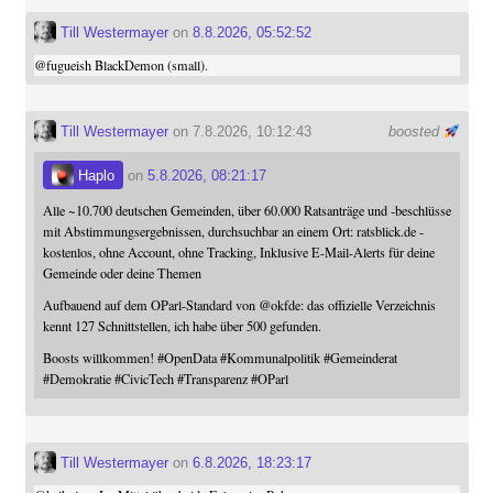
Till Westermayer
on
8.8.2026, 05:52:52
@
fugueish
BlackDemon (small).
Till Westermayer
on 7.8.2026, 10:12:43
boosted
Haplo
on
5.8.2026, 08:21:17
Alle ~10.700 deutschen Gemeinden, über 60.000 Ratsanträge und -beschlüsse
mit Abstimmungsergebnissen, durchsuchbar an einem Ort: ratsblick.de -
kostenlos, ohne Account, ohne Tracking, Inklusive E-Mail-Alerts für deine
Gemeinde oder deine Themen
Aufbauend auf dem OParl-Standard von
@
okfde
: das offizielle Verzeichnis
kennt 127 Schnittstellen, ich habe über 500 gefunden.
Boosts willkommen!
#
OpenData
#
Kommunalpolitik
#
Gemeinderat
#
Demokratie
#
CivicTech
#
Transparenz
#
OParl
Till Westermayer
on
6.8.2026, 18:23:17