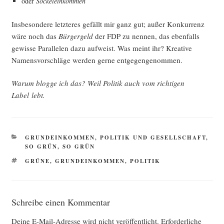
oder
Sockel­ein­kom­men
Ins­be­son­de­re letz­te­res gefällt mir ganz gut; außer Kon­kur­renz
wäre noch das
Bür­ger­geld
der FDP zu nen­nen, das eben­falls
gewis­se Par­al­le­len dazu auf­weist. Was meint ihr? Krea­ti­ve
Namens­vor­schlä­ge wer­den ger­ne entgegengenommen.
War­um blog­ge ich das? Weil Poli­tik auch vom rich­ti­gen
Label lebt.
KATEGORIEN
GRUNDEINKOMMEN
,
POLITIK UND GESELLSCHAFT
,
SO GRÜN, SO GRÜN
SCHLAGWÖRTER
GRÜNE
,
GRUNDEINKOMMEN
,
POLITIK
Schreibe einen Kommentar
Deine E-Mail-Adresse wird nicht veröffentlicht.
Erforderliche