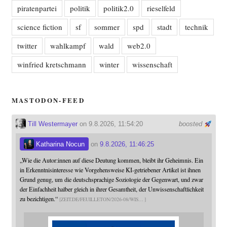
piratenpartei
politik
politik2.0
rieselfeld
science fiction
sf
sommer
spd
stadt
technik
twitter
wahlkampf
wald
web2.0
winfried kretschmann
winter
wissenschaft
MASTODON-FEED
Till Westermayer
on 9.8.2026, 11:54:20
boosted
Katharina Nocun
on
9.8.2026, 11:46:25
„Wie die Autor:innen auf diese Deutung kommen, bleibt ihr Geheimnis. Ein
in Erkenntnisinteresse wie Vorgehensweise KI-getriebener Artikel ist ihnen
Grund genug, um die deutschsprachige Soziologie der Gegenwart, und zwar
der Einfachheit halber gleich in ihrer Gesamtheit, der Unwissenschaftlichkeit
zu bezichtigen.“
ZEIT.DE/FEUILLETON/2026-08/WIS