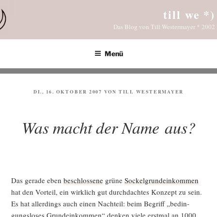
Zum
till we *)
Inhalt
Das Blog von Till Westermayer * 2002
springen
Menü
VERÖFFENTLICHT
DI., 16. OKTOBER 2007
VON
TILL WESTERMAYER
AM
Was macht der Name aus?
Das gera­de eben
beschlos­se­ne
grü­ne
Sockel­grund­ein­kom­men
hat den Vor­teil, ein wirk­lich gut durch­dach­tes Kon­zept zu sein.
Es hat aller­dings auch einen Nach­teil: beim Begriff „bedin­
gungs­lo­ses Grund­ein­kom­men“ den­ken vie­le erst­mal an 1000