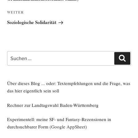
Nächster
WEITER
Beitrag
Soziologische Solidarität
Suche
Such
nach:
Über dieses Blog ... oder: Textempfehlungen und die Frage, was
das hier eigentlich sein soll
Rechner zur Landtagswahl Baden-Württemberg
Experimentell: meine SF- und Fantasy-Rezensionen in
durchsuchbarer Form
(Google AppSheet)