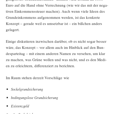
Euro auf die Hand ohne Ver­rech­nung (wie wir das mit der nega­
ti­ven Ein­kom­mens­steu­er machen). Auch wenn vie­le Ideen des
Grund­ein­kom­mens auf­ge­nom­men wer­den, ist das kon­kre­te
Kon­zept – gera­de weil es umsetz­bar ist – ein biß­chen anders
gelagert.
Eini­ge dis­ku­tie­ren inzwi­schen dar­über, ob es nicht sogar bes­ser
wäre, das Kon­zept – vor allem auch im Hin­blick auf den Bun­
des­par­tei­tag – mit einem ande­ren Namen zu ver­se­hen, um klar
zu machen, was Grü­ne wol­len und was nicht, und es den Medi­
en zu erleich­tern, dif­fe­ren­ziert zu berichten.
Im Raum ste­hen der­zeit Vor­schlä­ge wie
Sockel­grund­si­che­rung
bedin­gungs­lo­se Grundsicherung
Exis­tenz­geld