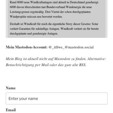
Rund 8000 neue Windkraftanlagen sind aktuell in Deutschland genehmigt.
6000 davon überschreiten laut Bundesverband Windenergie die neue
Leistungsgrenze regelmäßig. Drei Viertel der schon durchgeplanten
Windprojekte müssen neu bewertet werden.
Deshalb ist Windkraft für mich die eigentliche Story dieser Gesetze: Solar
verliert Garantien für zukünftige Anlagen. Windkraft verliert sie für bereits
durchgeplante und genehmigte Anlagen.
Mein Mast­o­don-Account:
@_tillwe_@mastodon.social
Mein Blog ist aktu­ell nicht auf Mast­o­don zu fin­den. Alter­na­ti­ve:
Benach­rich­ti­gung per Mail oder das gute alte
RSS
.
Name
Email