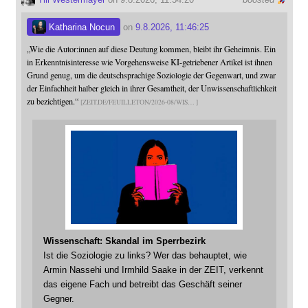
Katharina Nocun
on
9.8.2026, 11:46:25
„Wie die Autor:innen auf diese Deutung kommen, bleibt ihr Geheimnis. Ein
in Erkenntnisinteresse wie Vorgehensweise KI-getriebener Artikel ist ihnen
Grund genug, um die deutschsprachige Soziologie der Gegenwart, und zwar
der Einfachheit halber gleich in ihrer Gesamtheit, der Unwissenschaftlichkeit
zu bezichtigen.“
ZEIT.DE/FEUILLETON/2026-08/WIS
Wissenschaft: Skandal im Sperrbezirk
Ist die Soziologie zu links? Wer das behauptet, wie
Armin Nassehi und Irmhild Saake in der ZEIT, verkennt
das eigene Fach und betreibt das Geschäft seiner
Gegner.