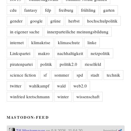
cdu
fantasy
fdp
freiburg
frühling
garten
gender
google
grüne
herbst
hochschulpolitik
in eigener sache
innerparteiliche meinungsbildung
internet
klimakrise
klimaschutz
linke
Linkspartei
makro
nachhaltigkeit
netzpolitik
piratenpartei
politik
politik2.0
rieselfeld
science fiction
sf
sommer
spd
stadt
technik
twitter
wahlkampf
wald
web2.0
winfried kretschmann
winter
wissenschaft
MASTODON-FEED
Till Westermayer
on 9.8.2026, 11:54:20
boosted