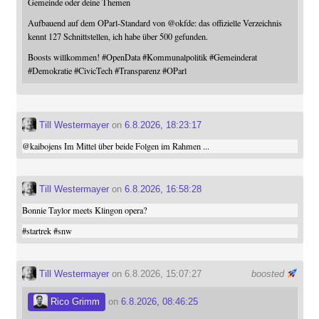
Gemeinde oder deine Themen
Aufbauend auf dem OParl-Standard von
@
okfde
: das offizielle Verzeichnis
kennt 127 Schnittstellen, ich habe über 500 gefunden.
Boosts willkommen!
#
OpenData
#
Kommunalpolitik
#
Gemeinderat
#
Demokratie
#
CivicTech
#
Transparenz
#
OParl
Till Westermayer
on
6.8.2026, 18:23:17
@
kaibojens
Im Mittel über beide Folgen im Rahmen ...
Till Westermayer
on
6.8.2026, 16:58:28
Bonnie Taylor meets Klingon opera?
#
startrek
#
snw
Till Westermayer
on 6.8.2026, 15:07:27
boosted
Rico Grimm
on
6.8.2026, 08:46:25