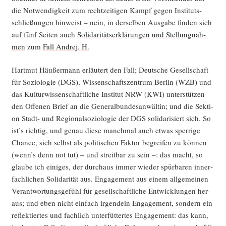
die Not­wen­dig­keit zum recht­zei­ti­gen Kampf gegen Insti­tuts­
schlie­ßun­gen hin­weist – nein, in der­sel­ben Aus­ga­be fin­den sich
auf fünf Sei­ten auch
Soli­da­ri­täts­er­klä­run­gen und Stel­lung­nah­
men
zum
Fall Andrej. H.
Hart­mut Häu­ßer­mann erläu­tert den Fall; Deut­sche Gesell­schaft
für Sozio­lo­gie (DGS), Wis­sen­schafts­zen­trum Ber­lin (WZB) und
das Kul­tur­wis­sen­schaft­li­che Insti­tut NRW (KWI) unter­stüt­zen
den Offe­nen Brief an die Gene­ral­bun­des­an­wäl­tin; und die Sek­ti­
on Stadt- und Regio­nal­so­zio­lo­gie der DGS soli­da­ri­siert sich. So
ist’s rich­tig, und genau die­se manch­mal auch etwas sper­ri­ge
Chan­ce, sich selbst als poli­ti­schen Fak­tor begrei­fen zu kön­nen
(wenn’s denn not tut) – und streit­bar zu sein –: das macht, so
glau­be ich eini­ges, der durch­aus immer wie­der spür­ba­ren inner­
fach­li­chen Soli­da­ri­tät aus. Enga­ge­ment aus einem all­ge­mei­nen
Ver­ant­wor­tungs­ge­fühl für gesell­schaft­li­che Ent­wick­lun­gen her­
aus; und eben nicht ein­fach irgend­ein Enga­ge­ment, son­dern ein
reflek­tier­tes und fach­lich unter­füt­ter­tes Enga­ge­ment: das kann,