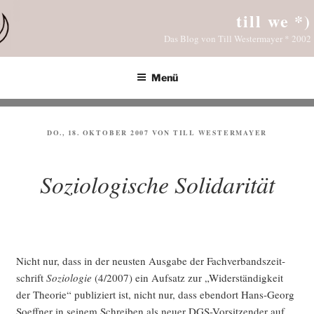
Zum
till we *)
Inhalt
Das Blog von Till Westermayer * 2002
springen
Menü
VERÖFFENTLICHT
DO., 18. OKTOBER 2007
VON
TILL WESTERMAYER
AM
Soziologische Solidarität
Nicht nur, dass in der neus­ten Aus­ga­be der Fach­ver­bands­zeit­
schrift
Sozio­lo­gie
(4/2007) ein Auf­satz zur „Wider­stän­dig­keit
der Theo­rie“ publi­ziert ist, nicht nur, dass eben­dort Hans-Georg
Soeff­ner in sei­nem Schrei­ben als neu­er DGS-Vor­sit­zen­der auf