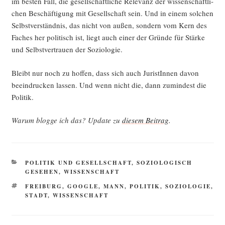
im bes­ten Fall, die gesell­schaft­li­che Rele­vanz der wis­sen­schaft­li­
chen Beschäf­ti­gung mit Gesell­schaft sein. Und in einem sol­chen
Selbst­ver­ständ­nis, das nicht von außen, son­dern vom Kern des
Faches her poli­tisch ist, liegt auch einer der Grün­de für Stär­ke
und Selbst­ver­trau­en der Soziologie.
Bleibt nur noch zu hof­fen, dass sich auch Juris­tIn­nen davon
beein­dru­cken las­sen. Und wenn nicht die, dann zumin­dest die
Politik.
War­um blog­ge ich das? Update zu
die­sem Bei­trag
.
KATEGORIEN
POLITIK UND GESELLSCHAFT
,
SOZIOLOGISCH
GESEHEN
,
WISSENSCHAFT
SCHLAGWÖRTER
FREIBURG
,
GOOGLE
,
MANN
,
POLITIK
,
SOZIOLOGIE
,
STADT
,
WISSENSCHAFT