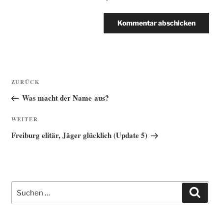
Beitragsnavigation
Vorheriger
ZURÜCK
Beitrag
Was macht der Name aus?
Nächster
WEITER
Beitrag
Freiburg elitär, Jäger glücklich (Update 5)
Suche
Such
nach: