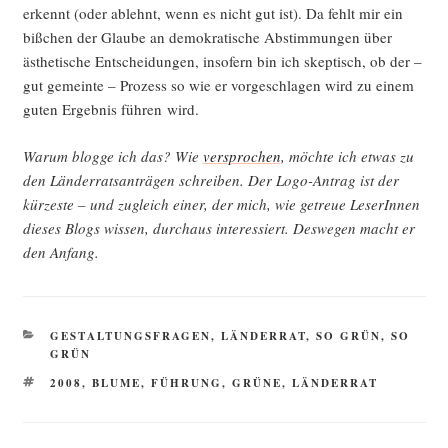
erkennt (oder ablehnt, wenn es nicht gut ist). Da fehlt mir ein
biß­chen der Glau­be an demo­kra­ti­sche Abstim­mun­gen über
ästhe­ti­sche Ent­schei­dun­gen, inso­fern bin ich skep­tisch, ob der –
gut gemein­te – Pro­zess so wie er vor­ge­schla­gen wird zu einem
guten Ergeb­nis füh­ren wird.
War­um blog­ge ich das? Wie
ver­spro­chen
, möch­te ich etwas zu
den Län­der­rats­an­trä­gen schrei­ben. Der Logo-Antrag ist der
kür­zes­te – und zugleich einer, der mich, wie getreue Lese­rIn­nen
die­ses Blogs wis­sen, durch­aus inter­es­siert. Des­we­gen macht er
den Anfang.
KATEGORIEN
GESTALTUNGSFRAGEN
,
LÄNDERRAT
,
SO GRÜN, SO
GRÜN
SCHLAGWÖRTER
2008
,
BLUME
,
FÜHRUNG
,
GRÜNE
,
LÄNDERRAT