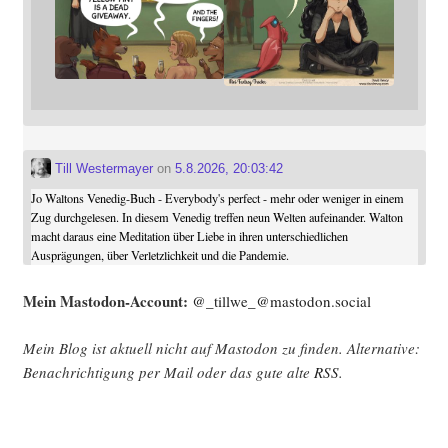
Till Westermayer
on
5.8.2026, 20:03:42
Jo Waltons Venedig-Buch - Everybody's perfect - mehr oder weniger in einem
Zug durchgelesen. In diesem Venedig treffen neun Welten aufeinander. Walton
macht daraus eine Meditation über Liebe in ihren unterschiedlichen
Ausprägungen, über Verletzlichkeit und die Pandemie.
Mein Mast­o­don-Account:
@_tillwe_@mastodon.social
Mein Blog ist aktu­ell nicht auf Mast­o­don zu fin­den. Alter­na­ti­ve:
Benach­rich­ti­gung per Mail oder das gute alte
RSS
.