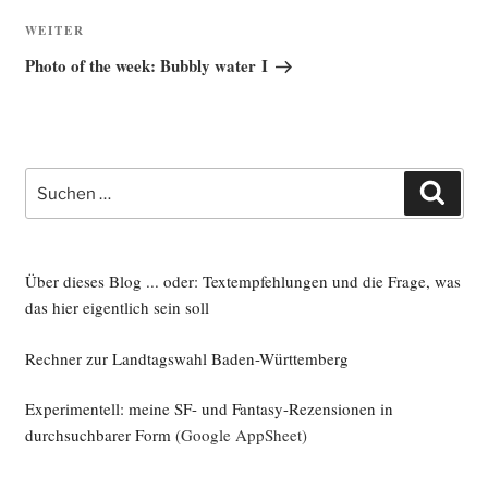
Nächster
WEITER
Beitrag
Photo of the week: Bubbly water I
Suche
Such
nach:
Über dieses Blog ... oder: Textempfehlungen und die Frage, was
das hier eigentlich sein soll
Rechner zur Landtagswahl Baden-Württemberg
Experimentell: meine SF- und Fantasy-Rezensionen in
durchsuchbarer Form
(Google AppSheet)