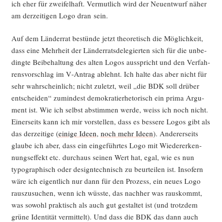
ich eher für zwei­fel­haft. Ver­mut­lich wird der Neu­ent­wurf näher
am der­zei­ti­gen Logo dran sein.
Auf dem Län­der­rat bestün­de jetzt theo­re­tisch die Mög­lich­keit,
dass eine Mehr­heit der Län­der­rats­de­le­gier­ten sich für die unbe­
ding­te Bei­be­hal­tung des alten Logos aus­spricht und den Ver­fah­
rens­vor­schlag im V‑Antrag ablehnt. Ich hal­te das aber nicht für
sehr wahr­schein­lich; nicht zuletzt, weil „die BDK soll drü­ber
ent­schei­den“ zumin­dest demo­kra­tier­he­to­risch ein pri­ma Argu­
ment ist. Wie ich selbst abstim­men wer­de, weiss ich noch nicht.
Einer­seits kann ich mir vor­stel­len, dass es bes­se­re Logos gibt als
das der­zei­ti­ge (
eini­ge Ideen
,
noch mehr Ideen
). Ande­rer­seits
glau­be ich aber, dass ein ein­ge­führ­tes Logo mit Wie­der­erken­
nungs­ef­fekt etc. durch­aus sei­nen Wert hat, egal, wie es nun
typo­gra­phisch oder design­tech­nisch zu beur­tei­len ist. Inso­fern
wäre ich eigent­lich nur dann für den Pro­zess, ein neu­es Logo
raus­zu­su­chen, wenn ich wüss­te, das nach­her was raus­kommt,
was sowohl prak­tisch als auch gut gestal­tet ist (und trotz­dem
grü­ne Iden­ti­tät ver­mit­telt). Und dass die BDK das dann auch