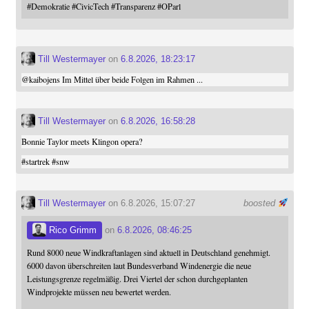
#
Demokratie
#
CivicTech
#
Transparenz
#
OParl
Till Westermayer
on
6.8.2026, 18:23:17
@
kaibojens
Im Mittel über beide Folgen im Rahmen ...
Till Westermayer
on
6.8.2026, 16:58:28
Bonnie Taylor meets Klingon opera?
#
startrek
#
snw
Till Westermayer
on 6.8.2026, 15:07:27
boosted
Rico Grimm
on
6.8.2026, 08:46:25
Rund 8000 neue Windkraftanlagen sind aktuell in Deutschland genehmigt.
6000 davon überschreiten laut Bundesverband Windenergie die neue
Leistungsgrenze regelmäßig. Drei Viertel der schon durchgeplanten
Windprojekte müssen neu bewertet werden.