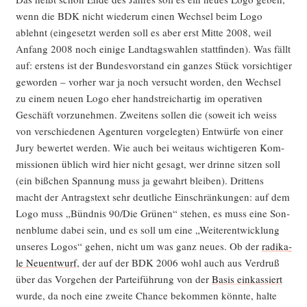
wenn die BDK nicht wie­der­um einen Wech­sel beim Logo
ablehnt (ein­ge­setzt wer­den soll es aber erst Mit­te 2008, weil
Anfang 2008 noch eini­ge Land­tags­wah­len statt­fin­den). Was fällt
auf: ers­tens ist der Bun­des­vor­stand ein gan­zes Stück vor­sich­ti­ger
gewor­den – vor­her war ja noch ver­sucht wor­den, den Wech­sel
zu einem neu­en Logo eher hand­streich­ar­tig im ope­ra­ti­ven
Geschäft vor­zu­neh­men. Zwei­tens sol­len die (soweit ich weiss
von ver­schie­de­nen Agen­tu­ren vor­ge­leg­ten) Ent­wür­fe von einer
Jury bewer­tet wer­den. Wie auch bei weit­aus wich­ti­ge­ren Kom­
mis­sio­nen üblich wird hier nicht gesagt, wer drin­ne sit­zen soll
(ein biß­chen Span­nung muss ja gewahrt blei­ben). Drit­tens
macht der Antrags­text sehr deut­li­che Ein­schrän­kun­gen: auf dem
Logo muss „Bünd­nis 90/Die Grü­nen“ ste­hen, es muss eine Son­
nen­blu­me dabei sein, und es soll um eine „Wei­ter­ent­wick­lung
unse­res Logos“ gehen, nicht um was ganz neu­es. Ob der
radi­ka­
le Neu­ent­wurf
, der auf der BDK 2006 wohl auch aus Ver­druß
über das Vor­ge­hen der Par­tei­füh­rung von der
Basis ein­kas­siert
wur­de, da noch eine zwei­te Chan­ce bekom­men könn­te, hal­te