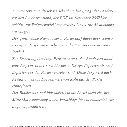
Zur Vor­be­rei­tung die­ser Ent­schei­dung beauf­tragt der Län­der­
rat den Bun­des­vor­stand, der BDK im Novem­ber 2007 Vor­
schlä­ge zur Wei­ter­ent­wick­lung unse­res Logos zur Abstim­mung
vorzulegen.
Der gemein­sa­me Name unse­rer Par­tei darf dabei aber eben­so
wenig zur Dis­po­si­ti­on ste­hen, wie die Son­nen­blu­me als unser
Symbol.
Zur Beglei­tung des Logo-Pro­zes­ses setzt der Bun­des­vor­stand
eine Jury ein, in der sowohl exter­ne Design-Exper­ten als auch
Exper­ten aus der Par­tei ver­tre­ten sind. Die­se Jury wird auch
Kri­ti­ke­rIn­nen am Logo­ent­wurf von Köln aus der Par­tei
einbeziehen.
Der Bun­des­vor­stand lädt außer­dem die Par­tei dazu ein, bis
Mit­te Mai Anmer­kun­gen und Vor­schlä­ge für ein moder­ni­sier­tes
Logo zu formulieren.
Das heißt schon Ende des Jah­res soll es ein neu­es Logo geben,