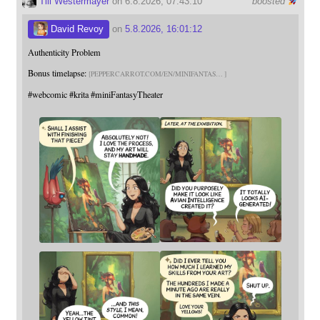
Till Westermayer
on 6.8.2026, 07:43:10
boosted
David Revoy
on
5.8.2026, 16:01:12
Authenticity Problem
Bonus timelapse:
PEPPERCARROT.COM/EN/MINIFANTAS
#
webcomic
#
krita
#
miniFantasyTheater