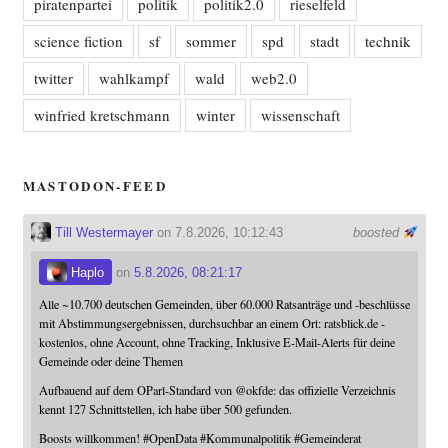
piratenpartei
politik
politik2.0
rieselfeld
science fiction
sf
sommer
spd
stadt
technik
twitter
wahlkampf
wald
web2.0
winfried kretschmann
winter
wissenschaft
MASTODON-FEED
Till Westermayer
on 7.8.2026, 10:12:43
boosted
Haplo
on
5.8.2026, 08:21:17
Alle ~10.700 deutschen Gemeinden, über 60.000 Ratsanträge und -beschlüsse
mit Abstimmungsergebnissen, durchsuchbar an einem Ort: ratsblick.de -
kostenlos, ohne Account, ohne Tracking, Inklusive E-Mail-Alerts für deine
Gemeinde oder deine Themen
Aufbauend auf dem OParl-Standard von
@
okfde
: das offizielle Verzeichnis
kennt 127 Schnittstellen, ich habe über 500 gefunden.
Boosts willkommen!
#
OpenData
#
Kommunalpolitik
#
Gemeinderat