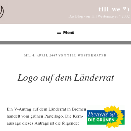
Zum
till we *)
Inhalt
Das Blog von Till Westermayer * 2002
springen
Menü
VERÖFFENTLICHT
MI., 4. APRIL 2007
VON
TILL WESTERMAYER
AM
Logo auf dem Länderrat
Ein V‑Antrag auf dem
Län­der­rat in Bre­men
han­delt vom
grü­nen Par­tei­lo­go
. Die Kern­
aus­sa­ge die­ses Antrags ist die folgende: