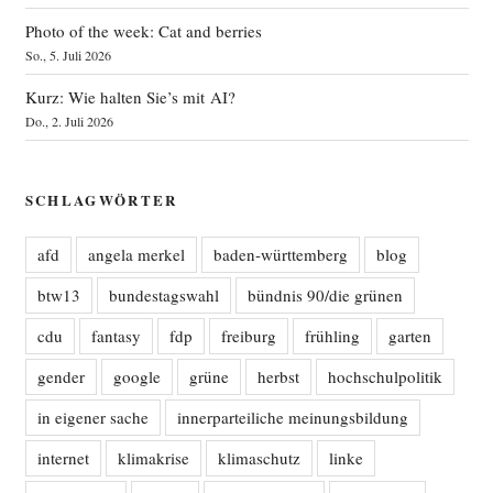
Photo of the week: Cat and berries
So., 5. Juli 2026
Kurz: Wie halten Sie’s mit AI?
Do., 2. Juli 2026
SCHLAGWÖRTER
afd
angela merkel
baden-württemberg
blog
btw13
bundestagswahl
bündnis 90/die grünen
cdu
fantasy
fdp
freiburg
frühling
garten
gender
google
grüne
herbst
hochschulpolitik
in eigener sache
innerparteiliche meinungsbildung
internet
klimakrise
klimaschutz
linke