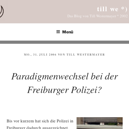
Zum
till we *)
Inhalt
Das Blog von Till Westermayer * 2002
springen
Menü
VERÖFFENTLICHT
MO., 31. JULI 2006
VON
TILL WESTERMAYER
AM
Paradigmenwechsel bei der
Freiburger Polizei?
Bis vor kur­zem hat sich die Poli­zei in
Frei­bur­ger dadurch aus­ge­zeich­net,