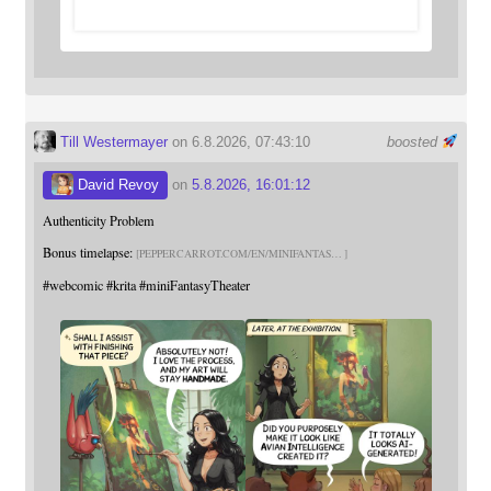
Till Westermayer
on 6.8.2026, 07:43:10
boosted
David Revoy
on
5.8.2026, 16:01:12
Authenticity Problem
Bonus timelapse:
PEPPERCARROT.COM/EN/MINIFANTAS
#
webcomic
#
krita
#
miniFantasyTheater