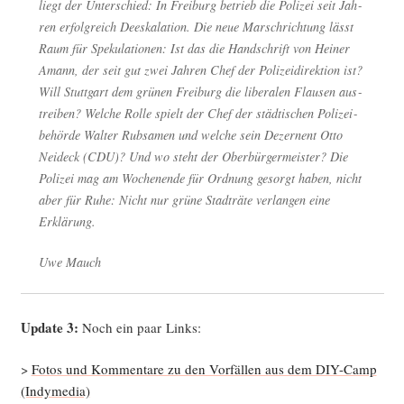
liegt der Unter­schied: In Frei­burg betrieb die Poli­zei seit Jah­
ren erfolg­reich Dees­ka­la­ti­on. Die neue Marsch­rich­tung lässt
Raum für Spe­ku­la­tio­nen: Ist das die Hand­schrift von Hei­ner
Amann, der seit gut zwei Jah­ren Chef der Poli­zei­di­rek­ti­on ist?
Will Stutt­gart dem grü­nen Frei­burg die libe­ra­len Flau­sen aus­
trei­ben? Wel­che Rol­le spielt der Chef der städ­ti­schen Poli­zei­
be­hör­de Wal­ter Rub­sa­men und wel­che sein Dezer­nent Otto
Nei­deck (CDU)? Und wo steht der Ober­bür­ger­meis­ter? Die
Poli­zei mag am Wochen­en­de für Ord­nung gesorgt haben, nicht
aber für Ruhe: Nicht nur grü­ne Stadt­rä­te ver­lan­gen eine
Erklärung.
Uwe Mauch
Update 3:
Noch ein paar Links:
>
Fotos und Kom­men­ta­re zu den Vor­fäl­len aus dem DIY-Camp
(Indy­me­dia)