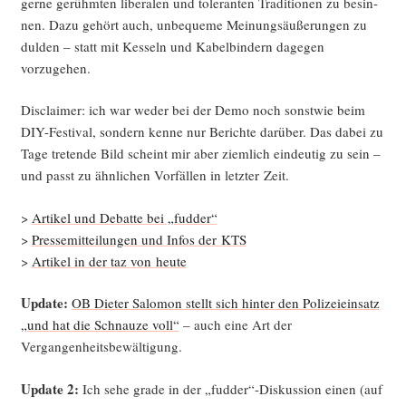
ger­ne gerühm­ten libe­ra­len und tole­ran­ten Tra­di­tio­nen zu besin­
nen. Dazu gehört auch, unbe­que­me Mei­nungs­äu­ße­run­gen zu
dul­den – statt mit Kes­seln und Kabel­bin­dern dage­gen
vorzugehen.
Dis­clai­mer: ich war weder bei der Demo noch sonst­wie beim
DIY-Fes­ti­val, son­dern ken­ne nur Berich­te dar­über. Das dabei zu
Tage tre­ten­de Bild scheint mir aber ziem­lich ein­deu­tig zu sein –
und passt zu ähn­li­chen Vor­fäl­len in letz­ter Zeit.
>
Arti­kel und Debat­te bei „fud­der“
>
Pres­se­mit­tei­lun­gen und Infos der KTS
>
Arti­kel in der taz von heute
Update:
OB Die­ter Salo­mon stellt sich hin­ter den Poli­zei­ein­satz
„und hat die Schnau­ze voll“
– auch eine Art der
Vergangenheitsbewältigung.
Update 2:
Ich sehe gra­de in der „fudder“-Diskussion einen (auf