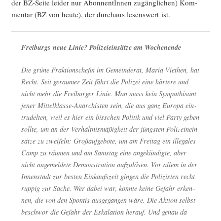
der BZ-Sei­te lei­der nur Abon­nen­tIn­nen zugäng­li­chen) Kom­
men­tar (BZ von heu­te), der durch­aus lesens­wert ist.
Frei­burgs neue Linie? Poli­zei­ein­sät­ze am Wochenende
Die grü­ne Frak­ti­ons­chefin im Gemein­de­rat, Maria Vie­then, hat
Recht. Seit gerau­mer Zeit fährt die Poli­zei eine här­te­re und
nicht mehr die Frei­bur­ger Linie. Man muss kein Sym­pa­thi­sant
jener Mit­tel­klas­se-Anar­chis­ten sein, die aus ganz Euro­pa ein­
tru­del­ten, weil es hier ein biss­chen Poli­tik und viel Par­ty geben
soll­te, um an der Ver­hält­nis­mä­ßig­keit der jüngs­ten Poli­z­ein­ein­
sät­ze zu zwei­feln: Groß­auf­ge­bo­te, um am Frei­tag ein ille­ga­les
Camp zu räu­men und am Sams­tag eine ange­kün­dig­te, aber
nicht ange­mel­de­te Demons­tra­ti­on auf­zu­lö­sen. Vor allem in der
Innen­stadt zur bes­ten Ein­kaufs­zeit gin­gen die Poli­zis­ten recht
rup­pig zur Sache. Wer dabei war, konn­te kei­ne Gefahr erken­
nen, die von den Spon­tis aus­ge­gan­gen wäre. Die Akti­on selbst
beschwor die Gefahr der Eska­la­ti­on her­auf. Und genau da