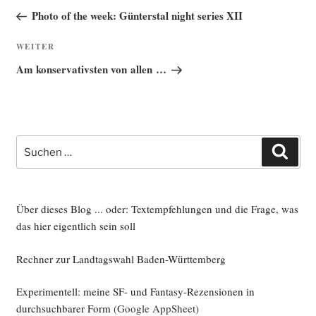
Beitrag
Photo of the week: Günterstal night series XII
Nächster
WEITER
Beitrag
Am konservativsten von allen …
Suche
Such
nach:
Über dieses Blog ... oder: Textempfehlungen und die Frage, was
das hier eigentlich sein soll
Rechner zur Landtagswahl Baden-Württemberg
Experimentell: meine SF- und Fantasy-Rezensionen in
durchsuchbarer Form
(Google AppSheet)