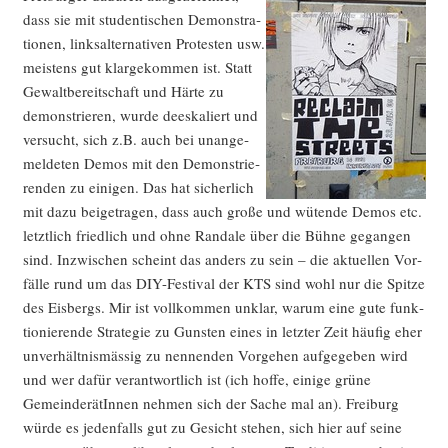
dass sie mit stu­den­ti­schen Demons­tra­
tio­nen, links­al­ter­na­ti­ven Pro­tes­ten usw.
meis­tens gut klar­ge­kom­men ist. Statt
Gewalt­be­reit­schaft und Här­te zu
demons­trie­ren, wur­de dees­ka­liert und
ver­sucht, sich z.B. auch bei unan­ge­
mel­de­ten Demos mit den Demons­trie­
ren­den zu eini­gen. Das hat sicher­lich
mit dazu bei­getra­gen, dass auch gro­ße und wüten­de Demos etc.
letzt­lich fried­lich und ohne Ran­da­le über die Büh­ne gegan­gen
sind. Inzwi­schen scheint das anders zu sein – die aktu­el­len Vor­
fäl­le rund um das DIY-Fes­ti­val der KTS sind wohl nur die Spit­ze
des Eis­bergs. Mir ist voll­kom­men unklar, war­um eine gute funk­
tio­nie­ren­de Stra­te­gie zu Guns­ten eines in letz­ter Zeit häu­fig eher
unver­hält­nis­mäs­sig zu nen­nen­den Vor­ge­hen auf­ge­ge­ben wird
und wer dafür ver­ant­wort­lich ist (ich hof­fe, eini­ge grü­ne
Gemein­de­rä­tIn­nen neh­men sich der Sache mal an). Frei­burg
wür­de es jeden­falls gut zu Gesicht ste­hen, sich hier auf sei­ne