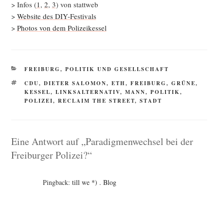
> Infos (
1
,
2
,
3
) von stattweb
>
Web­site des DIY-Festivals
>
Pho­tos von dem Polizeikessel
KATEGORIEN
FREIBURG
,
POLITIK UND GESELLSCHAFT
SCHLAGWÖRTER
CDU
,
DIETER SALOMON
,
ETH
,
FREIBURG
,
GRÜNE
,
KESSEL
,
LINKSALTERNATIV
,
MANN
,
POLITIK
,
POLIZEI
,
RECLAIM THE STREET
,
STADT
Eine Antwort auf „Paradigmenwechsel bei der
Freiburger Polizei?“
Pingback:
till we *) . Blog