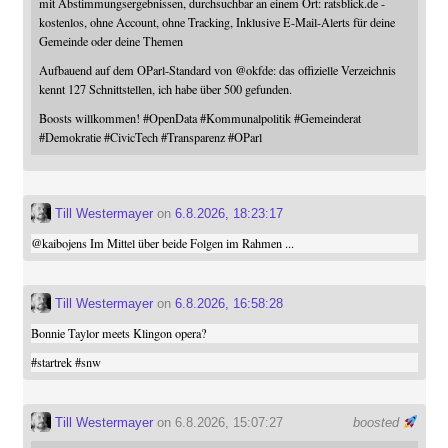
mit Abstimmungsergebnissen, durchsuchbar an einem Ort: ratsblick.de -
kostenlos, ohne Account, ohne Tracking, Inklusive E-Mail-Alerts für deine
Gemeinde oder deine Themen
Aufbauend auf dem OParl-Standard von
@
okfde
: das offizielle Verzeichnis
kennt 127 Schnittstellen, ich habe über 500 gefunden.
Boosts willkommen!
#
OpenData
#
Kommunalpolitik
#
Gemeinderat
#
Demokratie
#
CivicTech
#
Transparenz
#
OParl
Till Westermayer
on
6.8.2026, 18:23:17
@
kaibojens
Im Mittel über beide Folgen im Rahmen ...
Till Westermayer
on
6.8.2026, 16:58:28
Bonnie Taylor meets Klingon opera?
#
startrek
#
snw
Till Westermayer
on 6.8.2026, 15:07:27
boosted