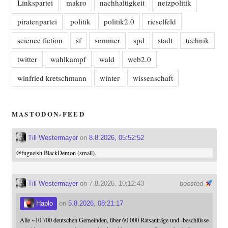
Linkspartei
makro
nachhaltigkeit
netzpolitik
piratenpartei
politik
politik2.0
rieselfeld
science fiction
sf
sommer
spd
stadt
technik
twitter
wahlkampf
wald
web2.0
winfried kretschmann
winter
wissenschaft
MASTODON-FEED
Till Westermayer
on
8.8.2026, 05:52:52
@
fugueish
BlackDemon (small).
Till Westermayer
on 7.8.2026, 10:12:43
boosted
Haplo
on
5.8.2026, 08:21:17
Alle ~10.700 deutschen Gemeinden, über 60.000 Ratsanträge und -beschlüsse