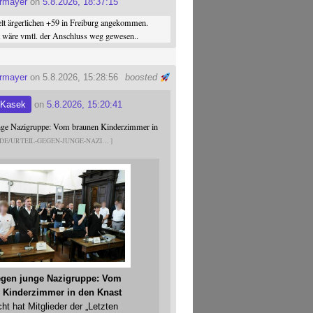
ermayer
on
5.8.2026, 18:37:15
elt ärgerlichen +59 in Freiburg angekommen.
st wäre vmtl. der Anschluss weg gewesen..
ermayer
on 5.8.2026, 15:28:56
boosted
 Kasek
on
5.8.2026, 15:20:41
unge Nazigruppe: Vom braunen Kinderzimmer in
.DE/URTEIL-GEGEN-JUNGE-NAZI
gegen junge Nazigruppe: Vom
 Kinderzimmer in den Knast
cht hat Mitglieder der „Letzten