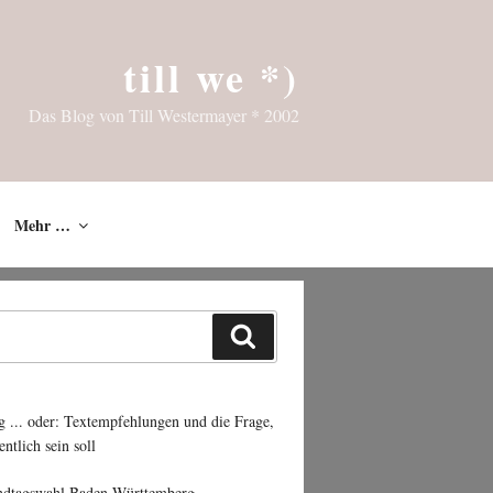
till we *)
Das Blog von Till Westermayer * 2002
Mehr …
Suchen
g ... oder: Textempfehlungen und die Frage,
entlich sein soll
ndtagswahl Baden-Württemberg