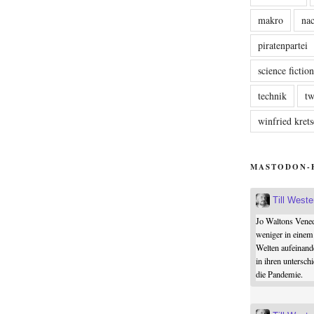
makro
nac
piratenpartei
science fictio
technik
tw
winfried kre
MASTODON-
Till West
Jo Waltons Vened
weniger in einem
Welten aufeinand
in ihren untersch
die Pandemie.