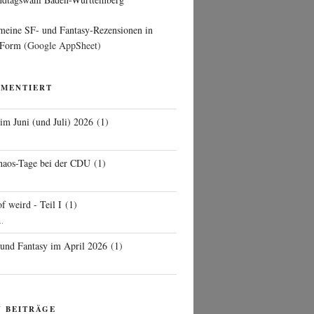
 meine SF- und Fantasy-Rezensionen in
 Form
(Google AppSheet)
MMENTIERT
 im Juni (und Juli) 2026
(
1
)
d
haos-Tage bei der CDU
(
1
)
f weird - Teil I
(
1
)
..
 und Fantasy im April 2026
(
1
)
N BEITRÄGE