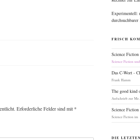
Experimentell:
durchsuchbarer
FRISCH KO
Science Fiction
Science Fiction un
Das C-Wort - C
Frank Hamm
The good kind o
Aufschrieb zur Me.
ntlicht.
Erforderliche Felder sind mit
*
Science Fiction
Science Fiction im
DIE LETZTE