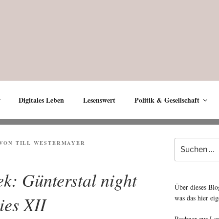
Digitales Leben
Lesenswert
Politik & Gesellschaft
Suche
VON
TILL WESTERMAYER
nach:
ek: Günterstal night
Über dieses Blo
ies XII
was das hier eig
Rechner zur La