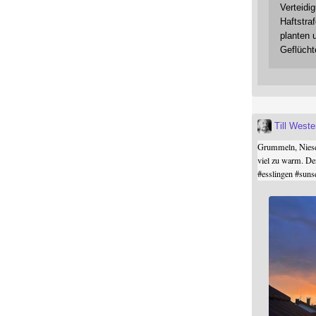
Verteidi
Haftstraf
planten 
Geflücht
Till West
Grummeln, Niesel
viel zu warm. De
#
esslingen
#
suns