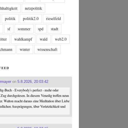
hhaltigkeit
netzpolitik
politik
politik2.0
rieselfeld
n
sf
sommer
spd
stadt
itter
wahlkampf
wald
web2.0
tschmann
winter
wissenschaft
FEED
ermayer
on
5.8.2026, 20:03:42
ig-Buch - Everybody's perfect - mehr oder
 Zug durchgelesen. In diesem Venedig treffen neun
er. Walton macht daraus eine Meditation über Liebe
iedlichen Ausprägungen, über Verletzlichkeit und