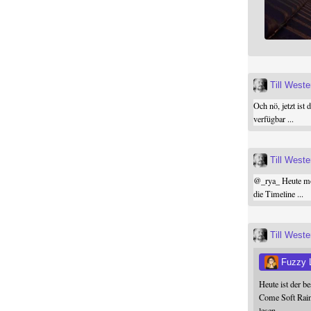
Till West
Och nö, jetzt ist 
verfügbar ...
Till West
@
_rya_
Heute mor
die Timeline ...
Till West
Fuzzy 
Heute ist der b
Come Soft Rain
lesen.