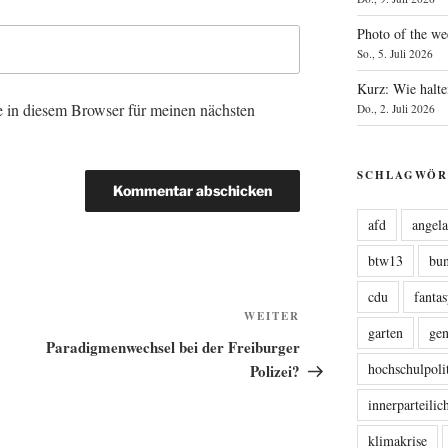
Photo of the we
So., 5. Juli 2026
Kurz: Wie halte
 in diesem Browser für meinen nächsten
Do., 2. Juli 2026
SCHLAGWÖR
afd
angel
btw13
bu
cdu
fanta
Nächster
WEITER
garten
ge
Beitrag
Paradigmenwechsel bei der Freiburger
hochschulpoli
Polizei?
innerparteili
klimakrise