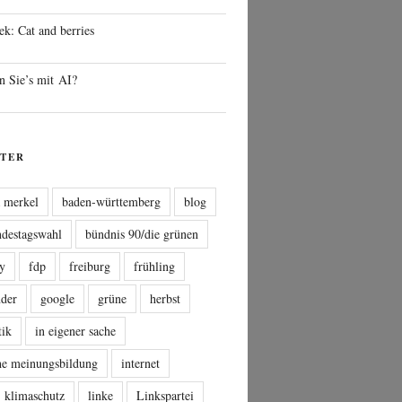
ek: Cat and berries
n Sie’s mit AI?
TER
a merkel
baden-württemberg
blog
ndestagswahl
bündnis 90/die grünen
sy
fdp
freiburg
frühling
nder
google
grüne
herbst
tik
in eigener sache
che meinungsbildung
internet
klimaschutz
linke
Linkspartei