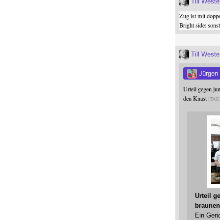
Till West
Zug ist mit dopp
Bright side: son
Till West
Jürgen
Urteil gegen j
den Knast
TAZ
Urteil 
braunen
Ein Geri