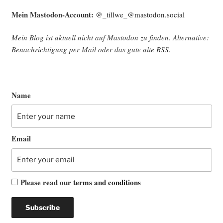
Mein Mast­o­don-Account:
@_tillwe_@mastodon.social
Mein Blog ist aktu­ell nicht auf Mast­o­don zu fin­den. Alter­na­ti­ve:
Benach­rich­ti­gung per Mail oder das gute alte
RSS
.
Name
Email
Please read our
terms and conditions