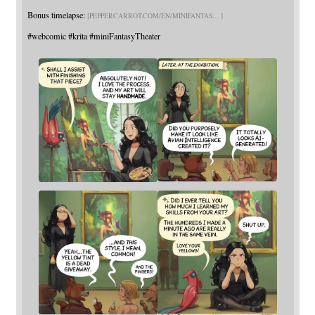
Bonus timelapse:
PEPPERCARROT.COM/EN/MINIFANTAS
#
webcomic
#
krita
#
miniFantasyTheater