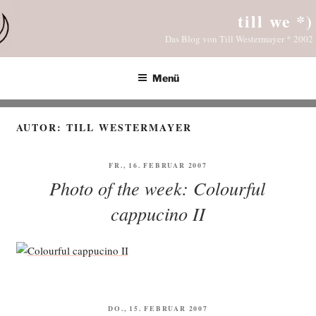
Zum
till we *)
Inhalt
Das Blog von Till Westermayer * 2002
springen
Menü
AUTOR:
TILL WESTERMAYER
VERÖFFENTLICHT
FR., 16. FEBRUAR 2007
AM
Photo of the week: Colourful
cappucino II
VERÖFFENTLICHT
DO., 15. FEBRUAR 2007