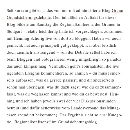
Seit kur­zem gibt es ja das von mir mit admi­nis­trier­te Blog
Grü­ne
Grund­si­che­rungs­de­bat­te
. Den inhalt­li­chen Auf­takt für die­ses
Blog bil­de­te am Sams­tag die Regio­nal­kon­fe­renz der Grü­nen in
Stutt­gart – rela­tiv leicht­fer­tig hat­te ich vor­ge­schla­gen, zusam­men
mit
Hen­ning Schü­rig
live von dort zu blog­gen. Haben wir auch
gemacht, hat auch prin­zi­pi­ell gut geklappt, war aber letzt­lich
doch ziem­lich anstren­gend – von der Debat­te selbst habe ich
beim Blog­gen und Foto­gra­fie­ren wenig mit­ge­kriegt, so para­dox
das auch klin­gen mag. Ver­mut­lich geht’s Jour­na­lis­ten, die live
irgend­ein Ereig­nis kom­men­tie­ren, so ähn­lich – du musst einer­
seits auf­pas­sen, was da gera­de pas­siert, und dir ande­rer­seits
schon mal über­le­gen, was du dazu sagst, wie du es zusam­men­
fasst, was du weg­las­sen kannst und wie du es bewer­test. Hen­
ning und ich haben jeweils zwei der vier Dis­kus­si­ons­run­den
betreut (und dafür net­ter­wei­se vom Lan­des­ver­band das Mit­tag­
essen spen­diert bekom­men). Das Ergeb­nis sieht so aus:
Kate­go­
rie „Regio­nal­kon­fe­renz“
im Grundsicherungsblog.