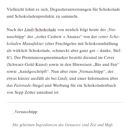
Viel­leicht lohnt es sich, Degus­tier­an­wei­sun­gen für Scho­ko­la­de
und Scho­ko­la­den­pro­duk­te zu sammeln.
Nach der
Lindt
-Scho­ko­la­de
von neu­lich folgt heu­te der „Ver­
nasch­tipp“ der „zot­ter Cas­hew + Ana­nas“ von der
zot­ter Scho­
ko­la­den Manu­fak­tur
(eher Frucht­ge­lee mit Scho­ko­um­hül­lung
als wirk­lich Scho­ko­la­de, schmeckt aber ganz gut – dan­ke, Stef­
fi!). Der Pre­mi­ums­seg­ment­mar­ker besteht dies­mal im Cover
(Schwarz-Gold-Kunst) sowie in den Hin­wei­sen „Bio und Fair“
sowie „hand­ge­schöpft“. Nun aber zum „Ver­nasch­tipp“, der
etwas kür­zer aus­fällt als bei
Lindt
, und einer Infor­ma­ti­on über
das
Fair­trade
-Sie­gel und Wer­bung für ein Scho­ko­la­den­buch
von Sepp Zot­ter umrahmt ist:
„
Ver­nasch­tipp
Die gehei­men Ingre­di­en­zen des Genus­ses sind Zeit und Maß.