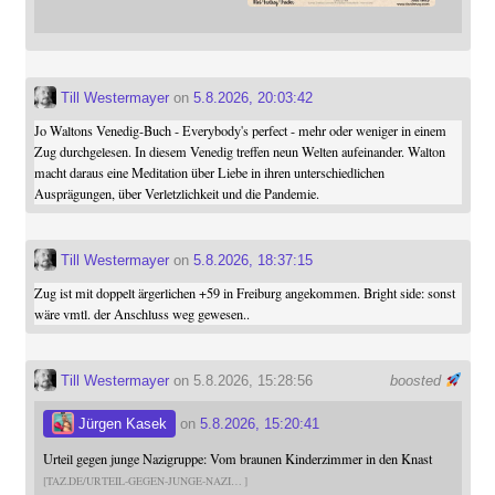
Till Westermayer
on
5.8.2026, 20:03:42
Jo Waltons Venedig-Buch - Everybody's perfect - mehr oder weniger in einem
Zug durchgelesen. In diesem Venedig treffen neun Welten aufeinander. Walton
macht daraus eine Meditation über Liebe in ihren unterschiedlichen
Ausprägungen, über Verletzlichkeit und die Pandemie.
Till Westermayer
on
5.8.2026, 18:37:15
Zug ist mit doppelt ärgerlichen +59 in Freiburg angekommen. Bright side: sonst
wäre vmtl. der Anschluss weg gewesen..
Till Westermayer
on 5.8.2026, 15:28:56
boosted
Jürgen Kasek
on
5.8.2026, 15:20:41
Urteil gegen junge Nazigruppe: Vom braunen Kinderzimmer in den Knast
TAZ.DE/URTEIL-GEGEN-JUNGE-NAZI