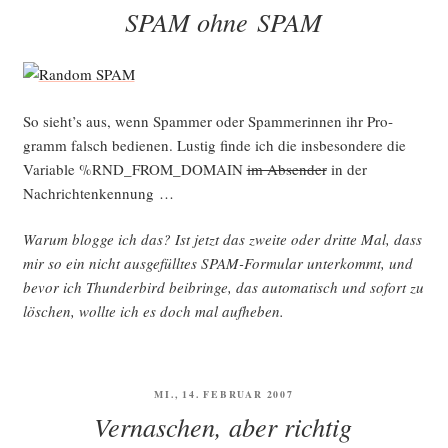
AM
SPAM ohne SPAM
So sieht’s aus, wenn Spam­mer oder Spam­me­rin­nen ihr Pro­
gramm falsch bedie­nen. Lus­tig fin­de ich die ins­be­son­de­re die
Varia­ble %RND_FROM_DOMAIN
im Absen­der
in der
Nachrichtenkennung …
War­um blog­ge ich das? Ist jetzt das zwei­te oder drit­te Mal, dass
mir so ein nicht aus­ge­füll­tes SPAM-For­mu­lar unter­kommt, und
bevor ich Thun­der­bird bei­brin­ge, das auto­ma­tisch und sofort zu
löschen, woll­te ich es doch mal aufheben.
VERÖFFENTLICHT
MI., 14. FEBRUAR 2007
AM
Vernaschen, aber richtig