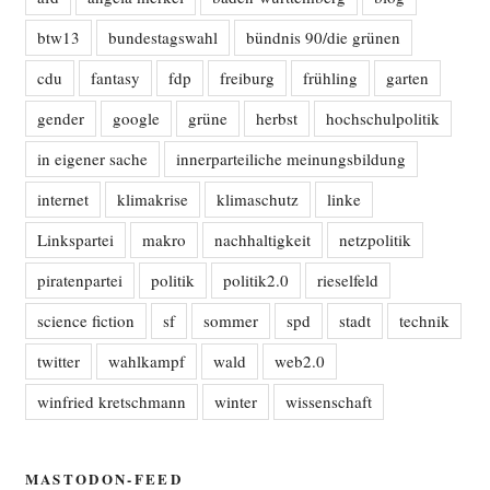
btw13
bundestagswahl
bündnis 90/die grünen
cdu
fantasy
fdp
freiburg
frühling
garten
gender
google
grüne
herbst
hochschulpolitik
in eigener sache
innerparteiliche meinungsbildung
internet
klimakrise
klimaschutz
linke
Linkspartei
makro
nachhaltigkeit
netzpolitik
piratenpartei
politik
politik2.0
rieselfeld
science fiction
sf
sommer
spd
stadt
technik
twitter
wahlkampf
wald
web2.0
winfried kretschmann
winter
wissenschaft
MASTODON-FEED