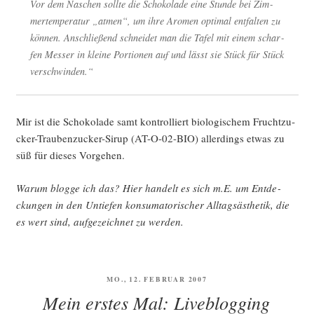
Vor dem Naschen soll­te die Scho­ko­la­de eine Stun­de bei Zim­
mer­tem­pe­ra­tur „atmen“, um ihre Aro­men opti­mal ent­fal­ten zu
kön­nen. Anschlie­ßend schnei­det man die Tafel mit einem schar­
fen Mes­ser in klei­ne Por­tio­nen auf und lässt sie Stück für Stück
verschwinden.“
Mir ist die Scho­ko­la­de samt kon­trol­liert bio­lo­gi­schem Frucht­zu­
cker-Trau­ben­zu­cker-Sirup (AT-O-02-BIO) aller­dings etwas zu
süß für die­ses Vorgehen.
War­um blog­ge ich das? Hier han­delt es sich m.E. um Ent­de­
ckun­gen in den Untie­fen kon­su­ma­to­ri­scher All­tags­äs­the­tik, die
es wert sind, auf­ge­zeich­net zu werden.
VERÖFFENTLICHT
MO., 12. FEBRUAR 2007
AM
Mein erstes Mal: Liveblogging