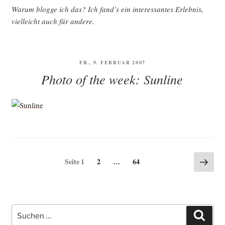
War­um blog­ge ich das? Ich fand’s ein inter­es­san­tes Erleb­nis,
viel­leicht auch für andere.
VERÖFFENTLICHT
FR., 9. FEBRUAR 2007
AM
Photo of the week: Sunline
Seitennummerierung
Näch
Seite
Seite
Seite
1
2
…
64
Seite
der
Beiträge
Suche
Such
nach: