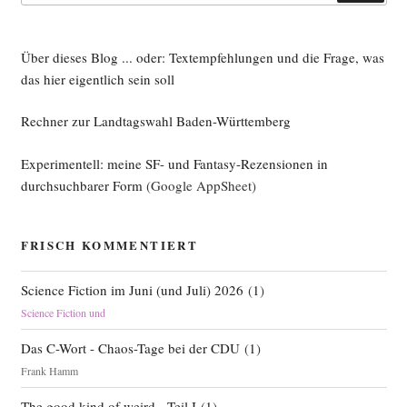
Über dieses Blog ... oder: Textempfehlungen und die Frage, was
das hier eigentlich sein soll
Rechner zur Landtagswahl Baden-Württemberg
Experimentell: meine SF- und Fantasy-Rezensionen in
durchsuchbarer Form
(Google AppSheet)
FRISCH KOMMENTIERT
Science Fiction im Juni (und Juli) 2026
(
1
)
Science Fiction und
Das C-Wort - Chaos-Tage bei der CDU
(
1
)
Frank Hamm
The good kind of weird - Teil I
(
1
)