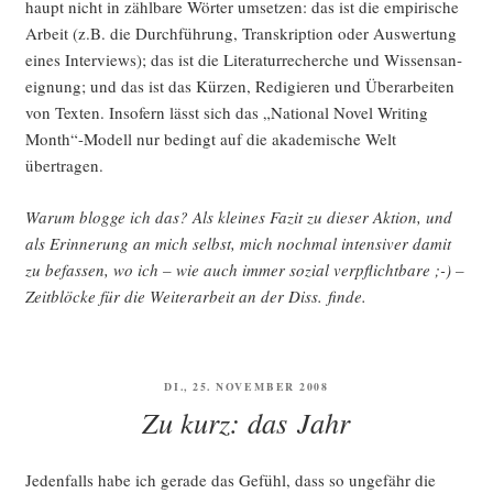
haupt nicht in zähl­ba­re Wör­ter umset­zen: das ist die empi­ri­sche
Arbeit (z.B. die Durch­füh­rung, Tran­skrip­ti­on oder Aus­wer­tung
eines Inter­views); das ist die Lite­ra­tur­re­cher­che und Wis­sens­an­
eig­nung; und das ist das Kür­zen, Redi­gie­ren und Über­ar­bei­ten
von Tex­ten. Inso­fern lässt sich das „Natio­nal Novel Wri­ting
Month“-Modell nur bedingt auf die aka­de­mi­sche Welt
übertragen.
War­um blog­ge ich das? Als klei­nes Fazit zu die­ser Akti­on, und
als Erin­ne­rung an mich selbst, mich noch­mal inten­si­ver damit
zu befas­sen, wo ich – wie auch immer sozi­al ver­pflicht­ba­re ;-) –
Zeit­blö­cke für die Wei­ter­ar­beit an der Diss. finde.
VERÖFFENTLICHT
DI., 25. NOVEMBER 2008
AM
Zu kurz: das Jahr
Jeden­falls habe ich gera­de das Gefühl, dass so unge­fähr die