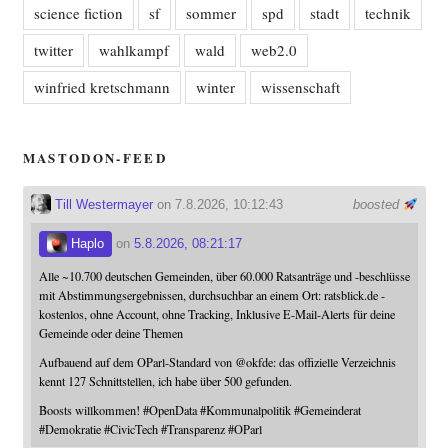
science fiction
sf
sommer
spd
stadt
technik
twitter
wahlkampf
wald
web2.0
winfried kretschmann
winter
wissenschaft
MASTODON-FEED
Till Westermayer
on 7.8.2026, 10:12:43
boosted
Haplo
on
5.8.2026, 08:21:17
Alle ~10.700 deutschen Gemeinden, über 60.000 Ratsanträge und -beschlüsse
mit Abstimmungsergebnissen, durchsuchbar an einem Ort: ratsblick.de -
kostenlos, ohne Account, ohne Tracking, Inklusive E-Mail-Alerts für deine
Gemeinde oder deine Themen
Aufbauend auf dem OParl-Standard von
@
okfde
: das offizielle Verzeichnis
kennt 127 Schnittstellen, ich habe über 500 gefunden.
Boosts willkommen!
#
OpenData
#
Kommunalpolitik
#
Gemeinderat
#
Demokratie
#
CivicTech
#
Transparenz
#
OParl