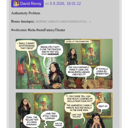
David Revoy
on
5.8.2026, 16:01:12
Authenticity Problem
Bonus timelapse:
PEPPERCARROT.COM/EN/MINIFANTAS
#
webcomic
#
krita
#
miniFantasyTheater