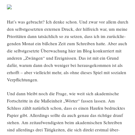
Hat’s was gebracht? Ich den­ke schon. Und zwar vor allem durch
den selbst­ge­setz­ten exter­nen Druck, der hilf­reich war, um mei­ne
Prio­ri­tä­ten dann tat­säch­lich so zu set­zen, dass ich im zurück­lie­
gen­den Monat ein biß­chen Zeit zum Schrei­ben hat­te. Aber auch
die selbst­ge­setz­te Über­wa­chung hier im Blog kon­kur­riert mit
ande­ren „Zwän­gen“ und Ereig­nis­sen. Das ist mit ein Grund
dafür, war­um dann doch weni­ger bei her­aus­ge­kom­men ist als
erhofft – aber viel­leicht mehr, als ohne die­ses Spiel mit sozia­len
Verpflichtungen.
Und dann bleibt noch die Fra­ge, wie weit sich aka­de­mi­sche
Fort­schrit­te in die Maß­ein­heit „Wör­ter“ fas­sen las­sen. Am
Schluss zählt natür­lich schon, dass es einen Hau­fen bedruck­tes
Papier gibt. Aller­dings soll­te da auch genau das rich­ti­ge drauf
ste­hen. Am zeit­auf­wen­digs­ten beim aka­de­mi­schen Schrei­ben
sind aller­dings drei Tätig­kei­ten, die sich direkt erst­mal über­