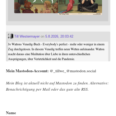
Till Westermayer
on
5.8.2026, 20:03:42
Jo Waltons Venedig-Buch - Everybody's perfect - mehr oder weniger in einem
Zug durchgelesen. In diesem Venedig treffen neun Welten aufeinander. Walton
macht daraus eine Meditation über Liebe in ihren unterschiedlichen
Ausprägungen, über Verletzlichkeit und die Pandemie.
Mein Mast­o­don-Account:
@_tillwe_@mastodon.social
Mein Blog ist aktu­ell nicht auf Mast­o­don zu fin­den. Alter­na­ti­ve:
Benach­rich­ti­gung per Mail oder das gute alte
RSS
.
Name