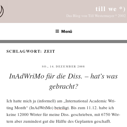
Zum
till we *)
Inhalt
Das Blog von Till Westermayer * 2002
springen
Menü
SCHLAGWORT:
ZEIT
VERÖFFENTLICHT
SO., 14. DEZEMBER 2008
AM
InAdWriMo für die Diss. – hat’s was
gebracht?
Ich hat­te mich ja (infor­mell) am „Inter­na­tio­nal Aca­de­mic Wri­
ting Month“ (InAd­Wri­Mo)
betei­ligt
. Bis zum 11.12. habe ich
kei­ne 12000 Wör­ter für mei­ne Diss. geschrie­ben, mit 6750 Wör­
tern aber zumin­dest gut die Hälf­te des Geplan­ten geschafft.