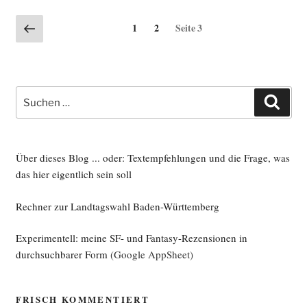
Seitennummerierung
Vorherige
Seite
Seite
1
2
Seite
3
Seite
der
Beiträge
Suche
Such
nach:
Über dieses Blog ... oder: Textempfehlungen und die Frage, was
das hier eigentlich sein soll
Rechner zur Landtagswahl Baden-Württemberg
Experimentell: meine SF- und Fantasy-Rezensionen in
durchsuchbarer Form
(Google AppSheet)
FRISCH KOMMENTIERT