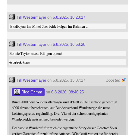
Till Westermayer
on
6.8.2026, 18:23:17
@
kaibojens
Im Mittel über beide Folgen im Rahmen ...
Till Westermayer
on
6.8.2026, 16:58:28
Bonnie Taylor meets Klingon opera?
#
startrek
#
snw
Till Westermayer
on 6.8.2026, 15:07:27
boosted
Rico Grimm
on
6.8.2026, 08:46:25
Rund 8000 neue Windkraftanlagen sind aktuell in Deutschland genehmigt.
6000 davon überschreiten laut Bundesverband Windenergie die neue
Leistungsgrenze regelmäßig. Drei Viertel der schon durchgeplanten
Windprojekte müssen neu bewertet werden.
Deshalb ist Windkraft für mich die eigentliche Story dieser Gesetze: Solar
verliert Garantien für zukünftige Anlagen. Windkraft verliert sie für bereits