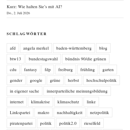
Kurz: Wie halten Sie’s mit AI?
Do., 2. Juli 2026
SCHLAGWÖRTER
afd
angela merkel
baden-württemberg
blog
btw13
bundestagswahl
bündnis 90/die grünen
cdu
fantasy
fdp
freiburg
frühling
garten
gender
google
grüne
herbst
hochschulpolitik
in eigener sache
innerparteiliche meinungsbildung
internet
klimakrise
klimaschutz
linke
Linkspartei
makro
nachhaltigkeit
netzpolitik
piratenpartei
politik
politik2.0
rieselfeld