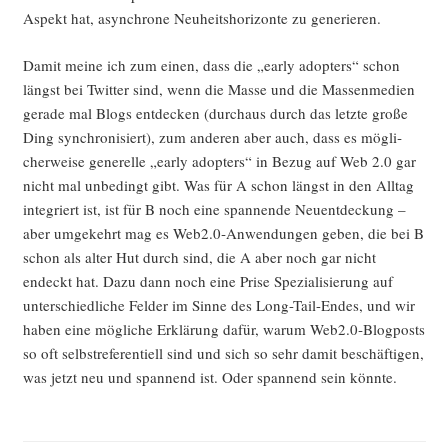
Aspekt hat, asyn­chro­ne Neu­heits­ho­ri­zon­te zu generieren.
Damit mei­ne ich zum einen, dass die „ear­ly adop­ters“ schon
längst bei Twit­ter sind, wenn die Mas­se und die Mas­sen­me­di­en
gera­de mal Blogs ent­de­cken (durch­aus durch das letz­te gro­ße
Ding syn­chro­ni­siert), zum ande­ren aber auch, dass es mög­li­
cher­wei­se gene­rel­le „ear­ly adop­ters“ in Bezug auf Web 2.0 gar
nicht mal unbe­dingt gibt. Was für A schon längst in den All­tag
inte­griert ist, ist für B noch eine span­nen­de Neu­ent­de­ckung –
aber umge­kehrt mag es Web2.0‑Anwendungen geben, die bei B
schon als alter Hut durch sind, die A aber noch gar nicht
endeckt hat. Dazu dann noch eine Pri­se Spe­zia­li­sie­rung auf
unter­schied­li­che Fel­der im Sin­ne des Long-Tail-Endes, und wir
haben eine mög­li­che Erklä­rung dafür, war­um Web2.0‑Blogposts
so oft selbst­re­fe­ren­ti­ell sind und sich so sehr damit beschäf­ti­gen,
was jetzt neu und span­nend ist. Oder span­nend sein könnte.