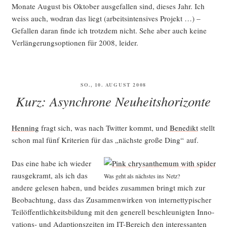
Mona­te August bis Okto­ber aus­ge­fal­len sind, die­ses Jahr. Ich
weiss auch, wodran das liegt (arbeits­in­ten­si­ves Pro­jekt …) –
Gefal­len dar­an fin­de ich trotz­dem nicht. Sehe aber auch kei­ne
Ver­län­ge­rungs­op­tio­nen für 2008, leider.
VERÖFFENTLICHT
SO., 10. AUGUST 2008
AM
Kurz: Asynchrone Neuheitshorizonte
Hen­ning
fragt sich, was nach Twit­ter kommt, und
Bene­dikt
stellt
schon mal fünf Kri­te­ri­en für das „nächs­te gro­ße Ding“ auf.
Das eine habe ich wie­der
raus­ge­kramt, als ich das
Was geht als nächs­tes ins Netz?
ande­re gele­sen haben, und bei­des zusam­men bringt mich zur
Beob­ach­tung, dass das Zusam­men­wir­ken von inter­net­ty­pi­scher
Tei­löf­fent­lich­keits­bil­dung mit den gene­rell beschleu­nig­ten Inno­
va­tions- und Adap­ti­ons­zei­ten im IT-Bereich den inter­es­san­ten