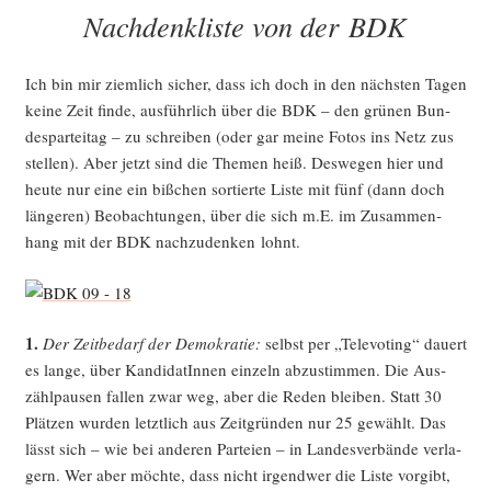
AM
Nachdenkliste von der BDK
Ich bin mir ziem­lich sicher, dass ich doch in den nächs­ten Tagen
kei­ne Zeit fin­de, aus­führ­lich über die BDK – den grü­nen Bun­
des­par­tei­tag – zu schrei­ben (oder gar mei­ne Fotos ins Netz zus
stel­len). Aber jetzt sind die The­men heiß. Des­we­gen hier und
heu­te nur eine ein biß­chen sor­tier­te Lis­te mit fünf (dann doch
län­ge­ren) Beob­ach­tun­gen, über die sich m.E. im Zusam­men­
hang mit der BDK nach­zu­den­ken lohnt.
1.
Der Zeit­be­darf der Demo­kra­tie:
selbst per „Tele­vo­ting“ dau­ert
es lan­ge, über Kan­di­da­tIn­nen ein­zeln abzu­stim­men. Die Aus­
zähl­pau­sen fal­len zwar weg, aber die Reden blei­ben. Statt 30
Plät­zen wur­den letzt­lich aus Zeit­grün­den nur 25 gewählt. Das
lässt sich – wie bei ande­ren Par­tei­en – in Lan­des­ver­bän­de ver­la­
gern. Wer aber möch­te, dass nicht irgend­wer die Lis­te vor­gibt,