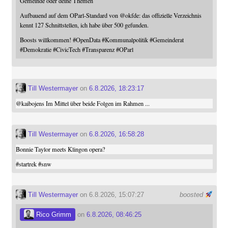
Gemeinde oder deine Themen
Aufbauend auf dem OParl-Standard von
@
okfde
: das offizielle Verzeichnis
kennt 127 Schnittstellen, ich habe über 500 gefunden.
Boosts willkommen!
#
OpenData
#
Kommunalpolitik
#
Gemeinderat
#
Demokratie
#
CivicTech
#
Transparenz
#
OParl
Till Westermayer
on
6.8.2026, 18:23:17
@
kaibojens
Im Mittel über beide Folgen im Rahmen ...
Till Westermayer
on
6.8.2026, 16:58:28
Bonnie Taylor meets Klingon opera?
#
startrek
#
snw
Till Westermayer
on 6.8.2026, 15:07:27
boosted
Rico Grimm
on
6.8.2026, 08:46:25