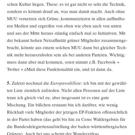
schen Kul­tur lie­gen. The­se: es ist gar nicht so sehr die Tech­nik,
son­dern es kömmt drauf an, was man damit macht. Auch ohne
MUU ver­net­zen sich Grü­ne, kom­mu­ni­zie­ren in allen auf­find­ba­
ren Medi­en und ergrei­fen von oben wie eben auch von unten
und aus der Mit­te her­aus stän­dig ein­fach mal so Initia­ti­ven. Mit
der bekannt hohen Netz­af­fi­ni­tät grü­ner Mit­glie­der zusam­men­ge­
bracht, könn­te aus einem sol­chen MUU dann bei glei­cher Tech­
nik mehr her­aus­zu­ho­len sein als bei ande­ren Par­tei­en. Wich­tig:
muss dann aber mal kom­men, sonst nimmt z.B. Face­book +
Twit­ter + eMail die­se Funk­tio­na­li­tät ein, und ist dann da.
5.
Zuletzt noch­mal die
Euro­pa­wahl­lis­te
: ich bin mit der gewähl­
ten Lis­te ziem­lich zufrie­den. Nicht allen Per­so­nen auf der Lis­te
traue ich gleich viel zu, aber ins­ge­samt ist es eine gute
Mischung. Ein biß­chen erstaunt bin ich dar­über, wie wenig
Rück­halt vie­le Mit­glie­der der jet­zi­gen EP-Frak­ti­on offen­sicht­lich
in der Par­tei haben (das geht bis hin zu Cems Wahl­er­geb­nis für
die Bun­des­de­le­gier­ten­auf­stel­lung der baden-würt­tem­ber­gi­schen
Grü­nen). Auch bei uns scheint der Wan­der­zir­kus