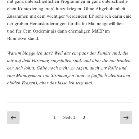
mit ganz unter­schied­li­chen Pro­gram­men in ganz unter­schied­li­
chen Kon­tex­ten agie­ren) hin­zu­krie­gen. Ohne Abge­ho­ben­heit.
Zusam­men mit dem wich­ti­ger wer­den­den EP sehe ich dar­in eine
der gro­ßen Her­aus­for­de­run­gen für die im Mai neu­ge­wähl­ten –
und für Cem Özd­emir als dann ehe­ma­li­gen MdEP im
Bundesvorstand.
War­um blog­ge ich das? Weil das ein paar der Punk­te sind, die
mir auf dem Par­tei­tag ein­ge­fal­len sind, und über die nach­zu­den­
ken sich lohnt. Gäbe noch mehr zu sagen, auch zur Rol­le und
zum Manage­ment von Strö­mun­gen (und zu fünf­fach iden­ti­schen
blö­den Fra­gen), aber das las­se ich jetzt mal.
Seitennummerierung
Vorherige
Näch
Seite
Seite
1
Seite
2
3
Seite
Seite
der
Beiträge