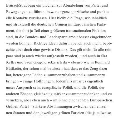
Brüssel/Straßburg ein biß­chen zur Abna­be­lung von Par­tei und
Bewe­gun­gen zu füh­ren, bzw. nur ganz spe­zi­fi­sche und punk­tu­
el­le Kon­tak­te zuzu­las­sen. Hier bleibt die Fra­ge, wie inhalt­lich
und struk­tu­rell die deut­schen Grü­nen im Euro­päi­schen Par­la­
ment, die dort ja Teil einer grö­ße­ren trans­na­tio­na­len Frak­ti­on
sind, in die Bun­des- und Lan­des­par­tei­ar­beit bes­ser ein­ge­bun­den
wer­den kön­nen. Rich­ti­ge Ideen dafür habe ich auch nicht, beob­
ach­te aber doch eine gewis­se Distanz. Das gilt nicht für alle (ein
paar sind ja auch wie­der auf­ge­stellt wor­den), und auch in Ska
Kel­ler und Sven Gie­gold set­ze ich da – eben­so wie in Rein­hard
Büti­ko­fer, der schon mal bewie­sen hat, dass er das Zeug dazu
hat, hete­ro­ge­ne Läden zusam­men­zu­hal­ten und zusam­men­zu­
brin­gen – eini­ge Hoff­nun­gen. Jeden­falls muss es eigent­lich
unser Anspruch sein, euro­päi­sche Poli­tik und die Poli­tik der
ande­ren Ebe­nen gleich­zei­tig stär­ker zusam­men­zu­den­ken und zu
ver­net­zen, aber eben auch – im Sin­ne einer ech­ten Euro­päi­schen
Grü­nen Par­tei – stär­ke­re Abstim­mun­gen zwi­schen den ein­zel­
nen Staa­ten und den jewei­li­gen grü­nen Par­tei­en (die ja teil­wei­se