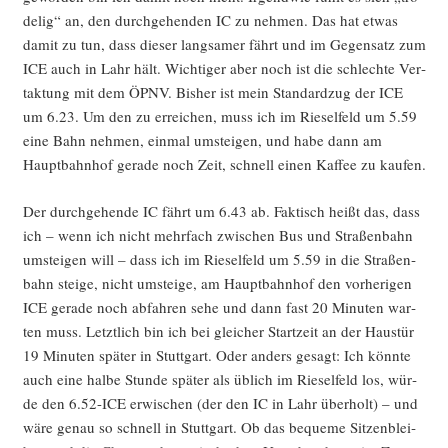
de­lig“ an, den durch­ge­hen­den IC zu neh­men. Das hat etwas
damit zu tun, dass die­ser lang­sa­mer fährt und im Gegen­satz zum
ICE auch in Lahr hält. Wich­ti­ger aber noch ist die schlech­te Ver­
tak­tung mit dem ÖPNV. Bis­her ist mein Stan­dard­zug der ICE
um 6.23. Um den zu errei­chen, muss ich im Rie­sel­feld um 5.59
eine Bahn neh­men, ein­mal umstei­gen, und habe dann am
Haupt­bahn­hof gera­de noch Zeit, schnell einen Kaf­fee zu kaufen.
Der durch­ge­hen­de IC fährt um 6.43 ab. Fak­tisch heißt das, dass
ich – wenn ich nicht mehr­fach zwi­schen Bus und Stra­ßen­bahn
umstei­gen will – dass ich im Rie­sel­feld um 5.59 in die Stra­ßen­
bahn stei­ge, nicht umstei­ge, am Haupt­bahn­hof den vor­he­ri­gen
ICE gera­de noch abfah­ren sehe und dann fast 20 Minu­ten war­
ten muss. Letzt­lich bin ich bei glei­cher Start­zeit an der Haus­tür
19 Minu­ten spä­ter in Stutt­gart. Oder anders gesagt: Ich könn­te
auch eine hal­be Stun­de spä­ter als üblich im Rie­sel­feld los, wür­
de den 6.52-ICE erwi­schen (der den IC in Lahr über­holt) – und
wäre genau so schnell in Stutt­gart. Ob das beque­me Sit­zen­blei­