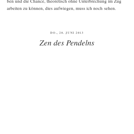
ben und die Chan­ce, theo­re­tisch ohne Unter­bre­chung im Zug
arbei­ten zu kön­nen, dies auf­wie­gen, muss ich noch sehen.
VERÖFFENTLICHT
DO., 20. JUNI 2013
AM
Zen des Pendelns