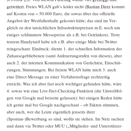
get­wit­tert
. Frei­es WLAN gab’s lei­der nicht (
Bas­ti­an Dietz
kommt
auf Kos­ten von ~ 50.000 Euro, die sowas über das offi­zi­el­le
Ange­bot der West­fal­len­hal­le gekos­tet hät­te; das sind im Ver­
gleich zu den tat­säch­li­chen Infra­struk­tur­prei­sen m.E. noch um
eini­ges schlim­me­re Mes­se­prei­se als z.B. bei Geträn­ken). Trotz
teu­rem Han­dy­ta­rif habe ich z.B. aber eini­ge Male bei Twit­ter
rein­ge­schaut. Ein­druck: dien­te 1. der schnel­len Infor­ma­ti­on der
Zuhau­se­ge­blie­be­nen (samt Anfeue­rungs­ru­fen von die­sen), aber
auch 2. der inter­nen Kom­mu­ni­ka­ti­on von Gerüch­ten, Ein­schät­
zun­gen, Stim­mun­gen. Bei frei­em WLAN hät­te mich 3. auch
eine Direct Mes­sa­ge zu einer Ver­fah­rens­fra­ge recht­zei­tig
erreicht. Was ich aber fast noch wich­ti­ger gefun­den hät­te, wäre
4. sowas wie eine Live-Fact-Che­cking-Funk­ti­on (die Umwelt­fol­
gen von Goog­le mal bei­sei­te gelas­sen): bei eini­gen Reden hät­te
ich ger­ne mal bei Goog­le nach­ge­schaut – ob Fak­ten stim­men,
aber auch, wer die Leu­te eigent­lich jen­seits ihrer
(Spontan-)Bewerbung so sind, wofür sie ste­hen. Im Netz suchen
und dann via Twit­ter oder MUU („Mit­glie­der- und Unter­stüt­zer­