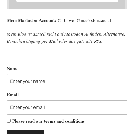
Mein Mast­o­don-Account:
@_tillwe_@mastodon.social
Mein Blog ist aktu­ell nicht auf Mast­o­don zu fin­den. Alter­na­ti­ve:
Benach­rich­ti­gung per Mail oder das gute alte
RSS
.
Name
Email
Please read our
terms and conditions