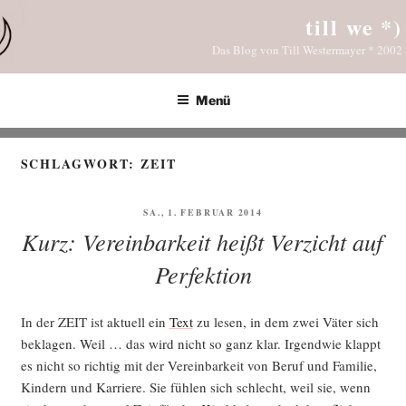
Zum
till we *)
Inhalt
Das Blog von Till Westermayer * 2002
springen
Menü
SCHLAGWORT:
ZEIT
VERÖFFENTLICHT
SA., 1. FEBRUAR 2014
AM
Kurz: Vereinbarkeit heißt Verzicht auf
Perfektion
In der ZEIT ist aktu­ell ein
Text
zu lesen, in dem zwei Väter sich
bekla­gen. Weil … das wird nicht so ganz klar. Irgend­wie klappt
es nicht so rich­tig mit der Ver­ein­bar­keit von Beruf und Fami­lie,
Kin­dern und Kar­rie­re. Sie füh­len sich schlecht, weil sie, wenn