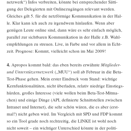
netz­werk“) Infos ver­brei­ten, könn­te bei ent­spre­chen­der Sät­ti­
gung der Dele­gier­ten mit Online­zu­gän­gen rele­vant wer­den.
Glei­ches gilt 5. für die netz­för­mi­ge Kom­mu­ni­ka­ti­on in der Hal­
le. Klar kann ich auch zu irgend­wem hin­lau­fen. Wenn aber
genü­gen Leu­te online sind, dann wäre es sehr ein­fach mög­lich,
par­al­lel zur sicht­ba­ren Kom­mu­ni­ka­ti­on in der Hal­le z.B. Wahl­
emp­feh­lun­gen zu streu­en. Live, in Far­be und vor allem in Echt­
zeit. Pro­gno­se: Kommt, viel­leicht schon im Mai 2009!
4.
Apro­pos kommt bald: das eben bereits erwähn­te
Mit­glie­der-
und Unter­stüt­zer­netz­werk
(„MUU“) soll ab Febru­ar in die Beta-
Test-Pha­se gehen. Mein ers­ter Ein­druck vom Stand: wich­ti­ge
Kern­funk­tio­na­li­tä­ten, nicht über­la­den, rela­tiv nied­ri­ge Ein­stiegs­
hür­den, gro­ßes Inter­es­se (vie­le wol­len beim Beta-Test-Mit­ma­
chen) und eini­ge Din­ge (API, defi­nier­te Schnitt­stel­len zwi­schen
Intra­net und Inter­net), die sehr schön wären, die es aber (erst­
mal?) nicht geben wird. Im Ver­gleich mit SPD und FDP kommt
so ein Tool gra­de noch recht­zei­tig, die LINKE ist wohl noch
nicht soweit – ein wich­ti­ger Unter­schied könn­te in der poli­ti­