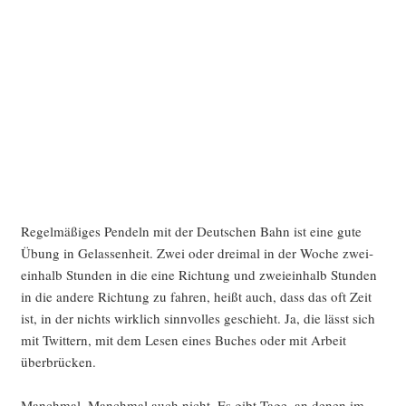
Regel­mä­ßi­ges Pen­deln mit der Deut­schen Bahn ist eine gute
Übung in Gelas­sen­heit. Zwei oder drei­mal in der Woche zwei­
ein­halb Stun­den in die eine Rich­tung und zwei­ein­halb Stun­den
in die ande­re Rich­tung zu fah­ren, heißt auch, dass das oft Zeit
ist, in der nichts wirk­lich sinn­vol­les geschieht. Ja, die lässt sich
mit Twit­tern, mit dem Lesen eines Buches oder mit Arbeit
überbrücken.
Manch­mal. Manch­mal auch nicht. Es gibt Tage, an denen im