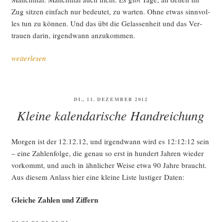
Zug sit­zen ein­fach nur bedeu­tet, zu war­ten. Ohne etwas sinn­vol­
les tun zu kön­nen. Und das übt die Gelas­sen­heit und das Ver­
trau­en dar­in, irgend­wann anzukommen.
„Zen
weiterlesen
des
Pen­
delns“
VERÖFFENTLICHT
DI., 11. DEZEMBER 2012
AM
Kleine kalendarische Handreichung
Mor­gen ist der 12.12.12, und irgend­wann wird es 12:12:12 sein
– eine Zah­len­fol­ge, die genau so erst in hun­dert Jah­ren wie­der
vor­kommt, und auch in ähn­li­cher Wei­se etwa 90 Jah­re braucht.
Aus die­sem Anlass hier eine klei­ne Lis­te lus­ti­ger Daten:
Glei­che Zah­len und Ziffern