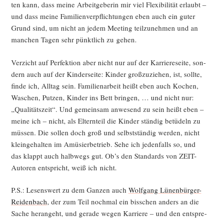
ten kann, dass mei­ne Arbeit­ge­be­rin mir viel Fle­xi­bi­li­tät erlaubt –
und dass mei­ne Fami­li­en­ver­pflich­tun­gen eben auch ein guter
Grund sind, um nicht an jedem Mee­ting teil­zu­neh­men und an
man­chen Tagen sehr pünkt­lich zu gehen.
Ver­zicht auf Per­fek­ti­on aber nicht nur auf der Kar­rie­re­sei­te, son­
dern auch auf der Kin­der­sei­te: Kin­der groß­zu­zie­hen, ist, soll­te,
fin­de ich, All­tag sein. Fami­li­en­ar­beit heißt eben auch Kochen,
Waschen, Put­zen, Kin­der ins Bett brin­gen, … und nicht nur:
„Qua­li­täts­zeit“. Und gemein­sam anwe­send zu sein heißt eben –
mei­ne ich – nicht, als Eltern­teil die Kin­der stän­dig betü­deln zu
müs­sen. Die sol­len doch groß und selbst­stän­dig wer­den, nicht
klein­ge­hal­ten im Amü­sier­be­trieb. Sehe ich jeden­falls so, und
das klappt auch halb­wegs gut. Ob’s den Stan­dards von ZEIT-
Autoren ent­spricht, weiß ich nicht.
P.S.: Lesens­wert zu dem Gan­zen auch
Wolf­gang Lünen­bür­ger-
Rei­den­bach
, der zum Teil noch­mal ein biss­chen anders an die
Sache her­an­geht, und gera­de wegen Kar­rie­re – und den ent­spre­