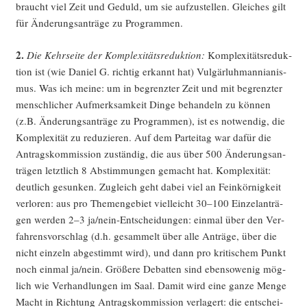
braucht viel Zeit und Geduld, um sie auf­zu­stel­len. Glei­ches gilt
für Ände­rungs­an­trä­ge zu Programmen.
2.
Die Kehr­sei­te der Kom­ple­xi­täts­re­duk­ti­on:
Kom­ple­xi­täts­re­duk­
ti­on ist (wie Dani­el G. rich­tig erkannt hat) Vul­gär­luh­man­nia­nis­
mus. Was ich mei­ne: um in begrenz­ter Zeit und mit begrenz­ter
mensch­li­cher Auf­merk­sam­keit Din­ge behan­deln zu kön­nen
(z.B. Ände­rungs­an­trä­ge zu Pro­gram­men), ist es not­wen­dig, die
Kom­ple­xi­tät zu redu­zie­ren. Auf dem Par­tei­tag war dafür die
Antrags­kom­mis­si­on zustän­dig, die aus über 500 Ände­rungs­an­
trä­gen letzt­lich 8 Abstim­mun­gen gemacht hat. Kom­ple­xi­tät:
deut­lich gesun­ken. Zugleich geht dabei viel an Fein­kör­nig­keit
ver­lo­ren: aus pro The­men­ge­biet viel­leicht 30–100 Ein­zel­an­trä­
gen wer­den 2–3 ja/n­ein-Ent­schei­dun­gen: ein­mal über den Ver­
fah­rens­vor­schlag (d.h. gesam­melt über alle Anträ­ge, über die
nicht ein­zeln abge­stimmt wird), und dann pro kri­ti­schem Punkt
noch ein­mal ja/nein. Grö­ße­re Debat­ten sind eben­so­we­nig mög­
lich wie Ver­hand­lun­gen im Saal. Damit wird eine gan­ze Men­ge
Macht in Rich­tung Antrags­kom­mis­si­on ver­la­gert: die ent­schei­