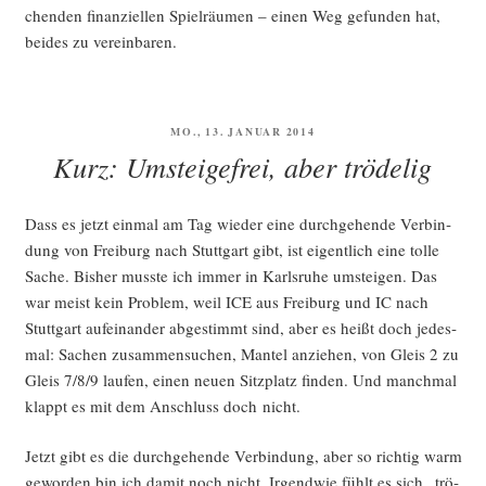
chen­den finan­zi­el­len Spiel­räu­men – einen Weg gefun­den hat,
bei­des zu vereinbaren.
VERÖFFENTLICHT
MO., 13. JANUAR 2014
AM
Kurz: Umsteigefrei, aber trödelig
Dass es jetzt ein­mal am Tag wie­der eine durch­ge­hen­de Ver­bin­
dung von Frei­burg nach Stutt­gart gibt, ist eigent­lich eine tol­le
Sache. Bis­her muss­te ich immer in Karls­ru­he umstei­gen. Das
war meist kein Pro­blem, weil ICE aus Frei­burg und IC nach
Stutt­gart auf­ein­an­der abge­stimmt sind, aber es heißt doch jedes­
mal: Sachen zusam­men­su­chen, Man­tel anzie­hen, von Gleis 2 zu
Gleis 7/8/9 lau­fen, einen neu­en Sitz­platz fin­den. Und manch­mal
klappt es mit dem Anschluss doch nicht.
Jetzt gibt es die durch­ge­hen­de Ver­bin­dung, aber so rich­tig warm
gewor­den bin ich damit noch nicht. Irgend­wie fühlt es sich „trö­