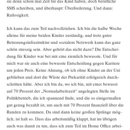
sie denn schon mal Zeit für das Kind haben, doch beruf­li­che
SMS schrei­ben, und über­haupt: Über­for­de­rung. Und dann:
Ratlosigkeit.
Ich kann das zum Teil nach­voll­zie­hen. Ich bin die hal­be Woche
allei­ne für mei­ne bei­den Kin­der zustän­dig, und trotz guter
Betreu­ungs­in­fra­struk­tur und sozia­lem Netz­werk kann das ganz
schön stres­sig sein. Aber gehört das nicht dazu? Die Ent­schei­
dung für Kin­der war bei mir eine ziem­lich bewuss­te. Und für
mich war sie auch eine bewuss­te Ent­schei­dung gegen Kar­rie­re
um jeden Preis. Kei­ne Ahnung, ob ich ohne Kin­der an der Uni
geblie­ben und dort die Wüs­te der Pre­ka­ri­tät erfolg­reich durch­
schrit­ten hät­te. Aber ich bin da, wo ich bin, mit einer bewusst
auf 70 Pro­zent der „Nor­mal­ar­beits­zeit“ ange­leg­ten Stel­le im
Poli­tik­be­trieb, die ich span­nend fin­de, und die so eini­ger­ma­ßen
gut genug bezahlt ist, um auch mit 70 Pro­zent finan­zi­ell über die
Run­den zu kom­men. Da sind dann kei­ne gro­ßen Sprün­ge mög­
lich, ist halt so. Dass das arbeits­mä­ßig klappt, hat im übri­gen
auch was damit zu tun, dass ich zum Teil im Home Office arbei­