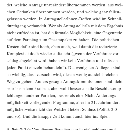
det, wel­che Anträ­ge unver­än­dert über­nom­men wer­den, aus wel­
chen Gedan­ken über­nom­men wer­den, und wel­che ganz fal­len­
ge­las­sen wer­den. In Antrag­stel­le­rIn­nen-Tref­fen wird im Schnell­
durch­gang ver­han­delt. Wer als Antrag­stel­le­rIn mit dem Ergeb­nis
nicht zufrie­den ist, hat die for­ma­le Mög­lich­keit, eine Gegen­re­de
auf dem Par­tei­tag zum Gesamt­pa­ket zu hal­ten. Die poli­ti­schen
Kos­ten dafür sind hoch, eben auch, weil damit die redu­zier­te
Kom­ple­xi­tät doch wie­der auf­taucht („wenn der Ver­fah­rens­vor­
schlag abge­lehnt wird, haben wir kein Ver­fah­ren und müs­sen
jeden Punkt ein­zeln behan­deln“). Die wenigs­ten Anlie­gen sind
so wich­tig, dass ver­sucht wird, die­sen wenig aus­sichts­rei­chen
Weg zu gehen. Anders gesagt: Antrags­kom­mis­sio­nen sind nicht
sehr basis­de­mo­kra­tisch, aber wohl bes­ser als die Beschluss­emp­
feh­lun­gen ande­rer Par­tei­en, bes­ser als eine Nicht-Ände­rungs­
mög­lich­keit vor­lie­gen­der Pro­gram­me, aber im 21. Jahr­hun­dert
mög­li­cher­wei­se nicht der Weis­heit letz­ter Schluss (Poli­tik 2.0
und so). Und die knap­pe Zeit kommt auch hier ins Spiel.
3.
Poli­tik
2.0
: Von die­sem Par­tei­tag wur­de viel
gebloggt
und