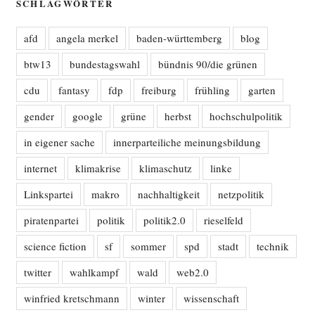
SCHLAGWÖRTER
afd
angela merkel
baden-württemberg
blog
btw13
bundestagswahl
bündnis 90/die grünen
cdu
fantasy
fdp
freiburg
frühling
garten
gender
google
grüne
herbst
hochschulpolitik
in eigener sache
innerparteiliche meinungsbildung
internet
klimakrise
klimaschutz
linke
Linkspartei
makro
nachhaltigkeit
netzpolitik
piratenpartei
politik
politik2.0
rieselfeld
science fiction
sf
sommer
spd
stadt
technik
twitter
wahlkampf
wald
web2.0
winfried kretschmann
winter
wissenschaft