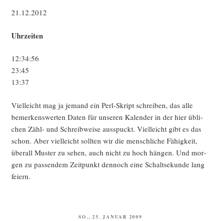
21.12.2012
Uhr­zei­ten
12:34:56
23:45
13:37
Viel­leicht mag ja jemand ein Perl-Skript schrei­ben, das alle
bemer­kens­wer­ten Daten für unse­ren Kalen­der in der hier übli­
chen Zähl- und Schreib­wei­se aus­spuckt. Viel­leicht gibt es das
schon. Aber viel­leicht soll­ten wir die mensch­li­che Fähig­keit,
über­all Mus­ter zu sehen, auch nicht zu hoch hän­gen. Und mor­
gen zu pas­sen­dem Zeit­punkt den­noch eine Schalt­se­kun­de lang
feiern.
VERÖFFENTLICHT
SO., 25. JANUAR 2009