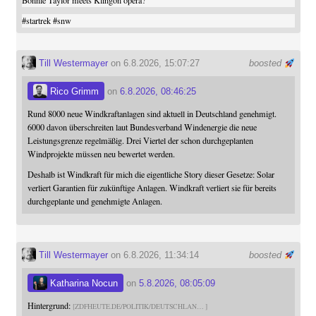
Bonnie Taylor meets Klingon opera?
#
startrek
#
snw
Till Westermayer
on 6.8.2026, 15:07:27
boosted
Rico Grimm
on
6.8.2026, 08:46:25
Rund 8000 neue Windkraftanlagen sind aktuell in Deutschland genehmigt.
6000 davon überschreiten laut Bundesverband Windenergie die neue
Leistungsgrenze regelmäßig. Drei Viertel der schon durchgeplanten
Windprojekte müssen neu bewertet werden.
Deshalb ist Windkraft für mich die eigentliche Story dieser Gesetze: Solar
verliert Garantien für zukünftige Anlagen. Windkraft verliert sie für bereits
durchgeplante und genehmigte Anlagen.
Till Westermayer
on 6.8.2026, 11:34:14
boosted
Katharina Nocun
on
5.8.2026, 08:05:09
Hintergrund:
ZDFHEUTE.DE/POLITIK/DEUTSCHLAN