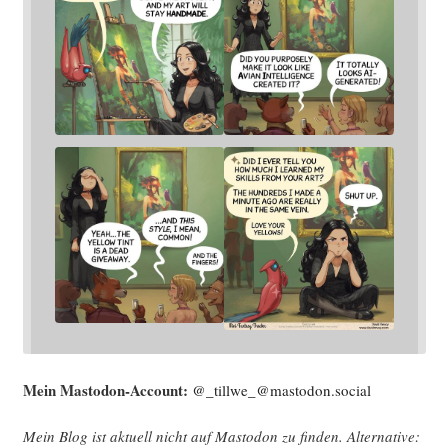
Mein Mast­o­don-Account:
@_tillwe_@mastodon.social
Mein Blog ist aktu­ell nicht auf Mast­o­don zu fin­den. Alter­na­ti­ve: