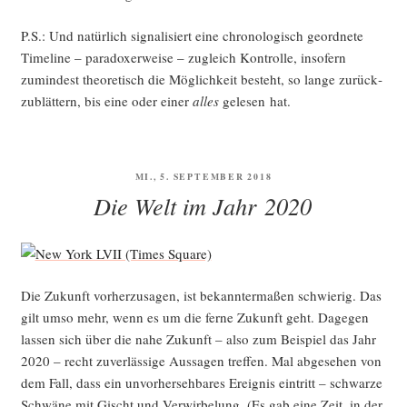
P.S.: Und natür­lich signa­li­siert eine chro­no­lo­gisch geord­ne­te
Time­line – para­do­xer­wei­se – zugleich Kon­trol­le, inso­fern
zumin­dest theo­re­tisch die Mög­lich­keit besteht, so lan­ge zurück­
zu­blät­tern, bis eine oder einer
alles
gele­sen hat.
VERÖFFENTLICHT
MI., 5. SEPTEMBER 2018
AM
Die Welt im Jahr 2020
Die Zukunft vor­her­zu­sa­gen, ist bekann­ter­ma­ßen schwie­rig. Das
gilt umso mehr, wenn es um die fer­ne Zukunft geht. Dage­gen
las­sen sich über die nahe Zukunft – also zum Bei­spiel das Jahr
2020 – recht zuver­läs­si­ge Aus­sa­gen tref­fen. Mal abge­se­hen von
dem Fall, dass ein unvor­her­seh­ba­res Ereig­nis ein­tritt – schwar­ze
Schwä­ne mit Gischt und Ver­wir­be­lung. (Es gab eine Zeit, in der