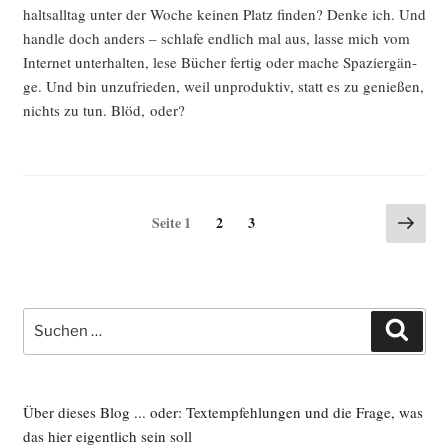
halts­all­tag unter der Woche kei­nen Platz fin­den? Den­ke ich. Und
hand­le doch anders – schla­fe end­lich mal aus, las­se mich vom
Inter­net unter­hal­ten, lese Bücher fer­tig oder mache Spa­zier­gän­
ge. Und bin unzu­frie­den, weil unpro­duk­tiv, statt es zu genie­ßen,
nichts zu tun. Blöd, oder?
Seitennummerierung
Näch
Seite
Seite
Seite
1
2
3
Seite
der
Beiträge
Suche
Such
nach:
Über dieses Blog ... oder: Textempfehlungen und die Frage, was
das hier eigentlich sein soll