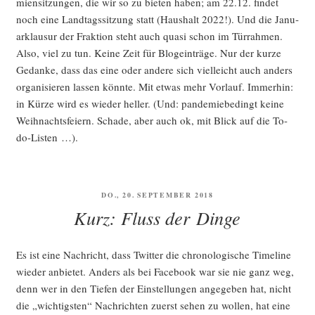
mi­en­sit­zun­gen, die wir so zu bie­ten haben; am 22.12. fin­det
noch eine Land­tags­sit­zung statt (Haus­halt 2022!). Und die Janu­
ar­klau­sur der Frak­ti­on steht auch qua­si schon im Tür­rah­men.
Also, viel zu tun. Kei­ne Zeit für Blog­ein­trä­ge. Nur der kur­ze
Gedan­ke, dass das eine oder ande­re sich viel­leicht auch anders
orga­ni­sie­ren las­sen könn­te. Mit etwas mehr Vor­lauf. Immer­hin:
in Kür­ze wird es wie­der hel­ler. (Und: pan­de­mie­be­dingt kei­ne
Weih­nachts­fei­ern. Scha­de, aber auch ok, mit Blick auf die To-
do-Listen …).
VERÖFFENTLICHT
DO., 20. SEPTEMBER 2018
AM
Kurz: Fluss der Dinge
Es ist eine Nach­richt, dass Twit­ter die chro­no­lo­gi­sche Time­line
wie­der anbie­tet. Anders als bei Face­book war sie nie ganz weg,
denn wer in den Tie­fen der Ein­stel­lun­gen ange­ge­ben hat, nicht
die „wich­tigs­ten“ Nach­rich­ten zuerst sehen zu wol­len, hat eine