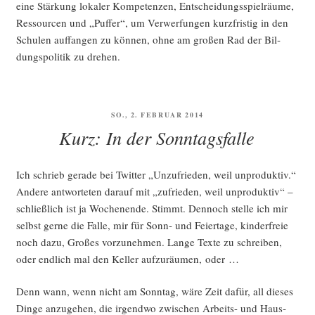
eine Stär­kung loka­ler Kom­pe­ten­zen, Ent­schei­dungs­spiel­räu­me,
Res­sour­cen und „Puf­fer“, um Ver­wer­fun­gen kurz­fris­tig in den
Schu­len auf­fan­gen zu kön­nen, ohne am gro­ßen Rad der Bil­
dungs­po­li­tik zu drehen.
VERÖFFENTLICHT
SO., 2. FEBRUAR 2014
AM
Kurz: In der Sonntagsfalle
Ich schrieb gera­de bei Twit­ter „Unzu­frie­den, weil unpro­duk­tiv.“
Ande­re ant­wor­te­ten dar­auf mit „zufrie­den, weil unpro­duk­tiv“ –
schließ­lich ist ja Wochen­en­de. Stimmt. Den­noch stel­le ich mir
selbst ger­ne die Fal­le, mir für Sonn- und Fei­er­ta­ge, kin­der­freie
noch dazu, Gro­ßes vor­zu­neh­men. Lan­ge Tex­te zu schrei­ben,
oder end­lich mal den Kel­ler auf­zu­räu­men, oder …
Denn wann, wenn nicht am Sonn­tag, wäre Zeit dafür, all die­ses
Din­ge anzu­ge­hen, die irgend­wo zwi­schen Arbeits- und Haus­