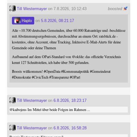
Till Westermayer
on 7.8.2026, 10:12:43
boosted
Haplo
on
5.8.2026, 08:21:17
Alle ~10.700 deutschen Gemeinden, über 60.000 Ratsanträge und -beschlüsse
mit Abstimmungsergebnissen, durchsuchbar an einem Ort: ratsblick.de -
kostenlos, ohne Account, ohne Tracking, Inklusive E-Mail-Alerts für deine
Gemeinde oder deine Themen
Aufbauend auf dem OParl-Standard von
@
okfde
: das offizielle Verzeichnis
kennt 127 Schnittstellen, ich habe über 500 gefunden.
Boosts willkommen!
#
OpenData
#
Kommunalpolitik
#
Gemeinderat
#
Demokratie
#
CivicTech
#
Transparenz
#
OParl
Till Westermayer
on
6.8.2026, 18:23:17
@
kaibojens
Im Mittel über beide Folgen im Rahmen ...
Till Westermayer
on
6.8.2026, 16:58:28