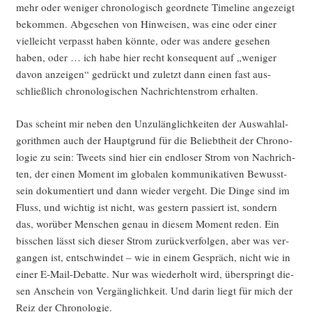
mehr oder weni­ger chro­no­lo­gisch geord­ne­te Time­line ange­zeigt
bekom­men. Abge­se­hen von Hin­wei­sen, was eine oder einer
viel­leicht ver­passt haben könn­te, oder was ande­re gese­hen
haben, oder … ich habe hier recht kon­se­quent auf „weni­ger
davon anzei­gen“ gedrückt und zuletzt dann einen fast aus­
schließ­lich chro­no­lo­gi­schen Nach­rich­ten­strom erhalten.
Das scheint mir neben den Unzu­läng­lich­kei­ten der Aus­wahl­al­
go­rith­men auch der Haupt­grund für die Beliebt­heit der Chro­no­
lo­gie zu sein: Tweets sind hier ein end­lo­ser Strom von Nach­rich­
ten, der einen Moment im glo­ba­len kom­mu­ni­ka­ti­ven Bewusst­
sein doku­men­tiert und dann wie­der ver­geht. Die Din­ge sind im
Fluss, und wich­tig ist nicht, was ges­tern pas­siert ist, son­dern
das, wor­über Men­schen genau in die­sem Moment reden. Ein
biss­chen lässt sich die­ser Strom zurück­ver­fol­gen, aber was ver­
gan­gen ist, ent­schwin­det – wie in einem Gespräch, nicht wie in
einer E‑Mail-Debat­te. Nur was wie­der­holt wird, über­springt die­
sen Anschein von Ver­gäng­lich­keit. Und dar­in liegt für mich der
Reiz der Chronologie.