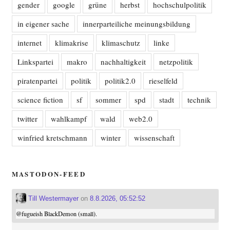
gender
google
grüne
herbst
hochschulpolitik
in eigener sache
innerparteiliche meinungsbildung
internet
klimakrise
klimaschutz
linke
Linkspartei
makro
nachhaltigkeit
netzpolitik
piratenpartei
politik
politik2.0
rieselfeld
science fiction
sf
sommer
spd
stadt
technik
twitter
wahlkampf
wald
web2.0
winfried kretschmann
winter
wissenschaft
MASTODON-FEED
Till Westermayer
on
8.8.2026, 05:52:52
@
fugueish
BlackDemon (small).