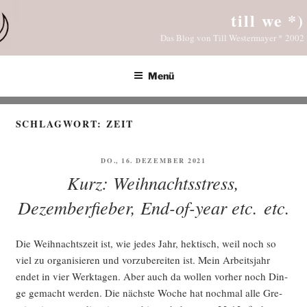
Zum
till we *)
Inhalt
Das Blog von Till Westermayer * 2002
springen
Menü
SCHLAGWORT:
ZEIT
VERÖFFENTLICHT
DO., 16. DEZEMBER 2021
AM
Kurz: Weihnachtsstress,
Dezemberfieber, End-of-year etc. etc.
Die Weih­nachts­zeit ist, wie jedes Jahr, hek­tisch, weil noch so
viel zu orga­ni­sie­ren und vor­zu­be­rei­ten ist. Mein Arbeits­jahr
endet in vier Werk­ta­gen. Aber auch da wol­len vor­her noch Din­
ge gemacht wer­den. Die nächs­te Woche hat noch­mal alle Gre­