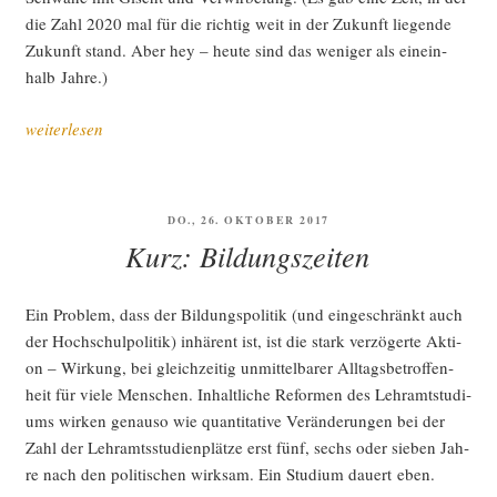
die Zahl 2020 mal für die rich­tig weit in der Zukunft lie­gen­de
Zukunft stand. Aber hey – heu­te sind das weni­ger als ein­ein­
halb Jahre.)
„Die
weiterlesen
Welt
im
Jahr 2020“
VERÖFFENTLICHT
DO., 26. OKTOBER 2017
AM
Kurz: Bildungszeiten
Ein Pro­blem, dass der Bil­dungs­po­li­tik (und ein­ge­schränkt auch
der Hoch­schul­po­li­tik) inhä­rent ist, ist die stark ver­zö­ger­te Akti­
on – Wir­kung, bei gleich­zei­tig unmit­tel­ba­rer All­tags­be­trof­fen­
heit für vie­le Men­schen. Inhalt­li­che Refor­men des Lehr­amtstu­di­
ums wir­ken genau­so wie quan­ti­ta­ti­ve Ver­än­de­run­gen bei der
Zahl der Lehr­amts­stu­di­en­plät­ze erst fünf, sechs oder sie­ben Jah­
re nach den poli­ti­schen wirk­sam. Ein Stu­di­um dau­ert eben.