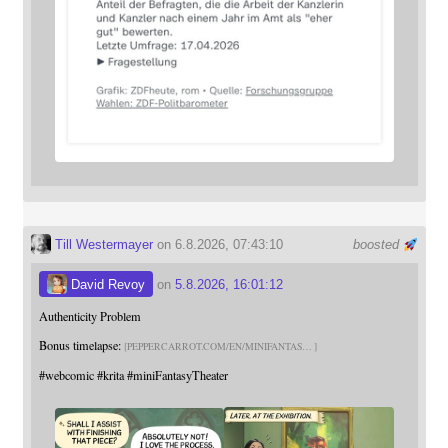
Till Westermayer
on 6.8.2026, 07:43:10
boosted
David Revoy
on
5.8.2026, 16:01:12
Authenticity Problem
Bonus timelapse:
PEPPERCARROT.COM/EN/MINIFANTAS
#
webcomic
#
krita
#
miniFantasyTheater