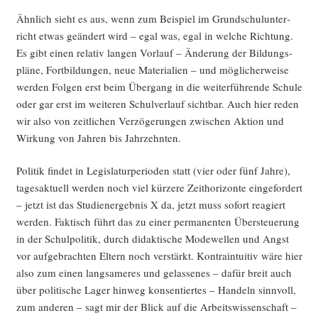
Ähn­lich sieht es aus, wenn zum Bei­spiel im Grund­schul­un­ter­
richt etwas geän­dert wird – egal was, egal in wel­che Rich­tung.
Es gibt einen rela­tiv lan­gen Vor­lauf – Ände­rung der Bil­dungs­
plä­ne, Fort­bil­dun­gen, neue Mate­ria­li­en – und mög­li­cher­wei­se
wer­den Fol­gen erst beim Über­gang in die wei­ter­füh­ren­de Schu­le
oder gar erst im wei­te­ren Schul­ver­lauf sicht­bar. Auch hier reden
wir also von zeit­li­chen Ver­zö­ge­run­gen zwi­schen Akti­on und
Wir­kung von Jah­ren bis Jahrzehnten.
Poli­tik fin­det in Legis­la­tur­pe­ri­oden statt (vier oder fünf Jah­re),
tages­ak­tu­ell wer­den noch viel kür­ze­re Zeit­ho­ri­zon­te ein­ge­for­dert
– jetzt ist das Stu­di­en­ergeb­nis X da, jetzt muss sofort reagiert
wer­den. Fak­tisch führt das zu einer per­ma­nen­ten Über­steue­rung
in der Schul­po­li­tik, durch didak­ti­sche Mode­wel­len und Angst
vor auf­ge­brach­ten Eltern noch ver­stärkt. Kon­train­tui­tiv wäre hier
also zum einen lang­sa­me­res und gelas­se­nes – dafür breit auch
über poli­ti­sche Lager hin­weg kon­sen­tier­tes – Han­deln sinn­voll,
zum ande­ren – sagt mir der Blick auf die Arbeits­wis­sen­schaft –