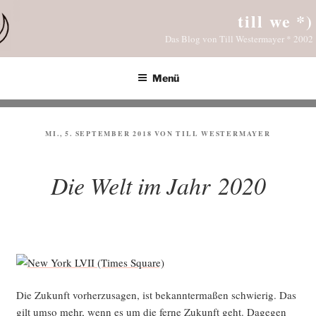
Zum
till we *)
Inhalt
Das Blog von Till Westermayer * 2002
springen
Menü
VERÖFFENTLICHT
MI., 5. SEPTEMBER 2018
VON
TILL WESTERMAYER
AM
Die Welt im Jahr 2020
Die Zukunft vor­her­zu­sa­gen, ist bekann­ter­ma­ßen schwie­rig. Das
gilt umso mehr, wenn es um die fer­ne Zukunft geht. Dage­gen