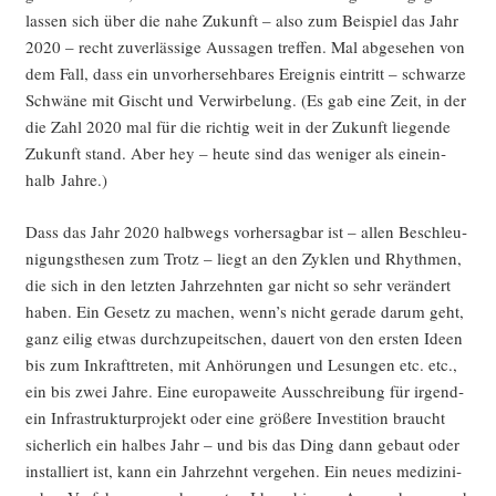
las­sen sich über die nahe Zukunft – also zum Bei­spiel das Jahr
2020 – recht zuver­läs­si­ge Aus­sa­gen tref­fen. Mal abge­se­hen von
dem Fall, dass ein unvor­her­seh­ba­res Ereig­nis ein­tritt – schwar­ze
Schwä­ne mit Gischt und Ver­wir­be­lung. (Es gab eine Zeit, in der
die Zahl 2020 mal für die rich­tig weit in der Zukunft lie­gen­de
Zukunft stand. Aber hey – heu­te sind das weni­ger als ein­ein­
halb Jahre.)
Dass das Jahr 2020 halb­wegs vor­her­sag­bar ist – allen Beschleu­
ni­gungs­the­sen zum Trotz – liegt an den Zyklen und Rhyth­men,
die sich in den letz­ten Jahr­zehn­ten gar nicht so sehr ver­än­dert
haben. Ein Gesetz zu machen, wenn’s nicht gera­de dar­um geht,
ganz eilig etwas durch­zu­peit­schen, dau­ert von den ers­ten Ideen
bis zum Inkraft­tre­ten, mit Anhö­run­gen und Lesun­gen etc. etc.,
ein bis zwei Jah­re. Eine euro­pa­wei­te Aus­schrei­bung für irgend­
ein Infra­struk­tur­pro­jekt oder eine grö­ße­re Inves­ti­ti­on braucht
sicher­lich ein hal­bes Jahr – und bis das Ding dann gebaut oder
instal­liert ist, kann ein Jahr­zehnt ver­ge­hen. Ein neu­es medi­zi­ni­