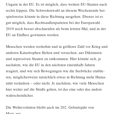
Ungarn in der EU. Es ist mög­lich, dass wei­te­re EU-Staa­ten nach
rechts kip­pen. Die Schwe­den­wahl an die­sem Wochen­en­de bei­
spiels­wei­se könn­te in die­se Rich­tung aus­ge­hen. Eben­so ist es
gut mög­lich, dass Rechts­au­ßen­par­tei­en bei der Euro­pa­wahl
2019 noch bes­ser abschnei­den als beim letz­ten Mal, und in der
EU an Ein­fluss gewin­nen werden.
Men­schen wer­den wei­ter­hin und in grö­ße­rer Zahl vor Krieg und
ande­ren Kata­stro­phen flie­hen und ver­su­chen, aus Dik­ta­tu­ren
und repres­si­ven Staa­ten zu ent­kom­men. Hier könn­te sich, je
nach­dem, wie die EU in den nächs­ten ein­ein­halb Jah­ren
reagiert, und wie sich Bewe­gun­gen wie die See­brü­cke eta­blie­
ren, mög­li­cher­wei­se tat­säch­lich etwas in Rich­tung mehr Huma­
ni­tät ver­än­dern – oder nicht. Je nach­dem, wie vie­le Men­schen
hier wei­ter auf die Stra­ße gehen, ist das eine oder das ande­re
wahrscheinlicher.
Die Welt­re­vo­lu­ti­on bleibt auch im 202. Geburts­jahr von
Marx aus.