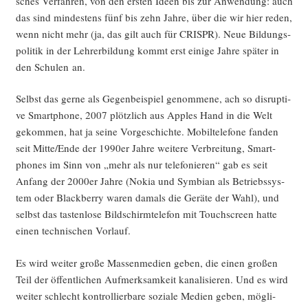
sches Ver­fah­ren, von den ers­ten Ideen bis zur Anwen­dung: auch
das sind min­des­tens fünf bis zehn Jah­re, über die wir hier reden,
wenn nicht mehr (ja, das gilt auch für CRISPR). Neue Bil­dungs­
po­li­tik in der Leh­rer­bil­dung kommt erst eini­ge Jah­re spä­ter in
den Schu­len an.
Selbst das ger­ne als Gegen­bei­spiel genom­me­ne, ach so dis­rup­ti­
ve Smart­phone, 2007 plötz­lich aus App­les Hand in die Welt
gekom­men, hat ja sei­ne Vor­ge­schich­te. Mobil­te­le­fo­ne fan­den
seit Mitte/Ende der 1990er Jah­re wei­te­re Ver­brei­tung, Smart­
phones im Sinn von „mehr als nur tele­fo­nie­ren“ gab es seit
Anfang der 2000er Jah­re (Nokia und Sym­bi­an als Betriebs­sys­
tem oder Black­ber­ry waren damals die Gerä­te der Wahl), und
selbst das tas­ten­lo­se Bild­schirm­te­le­fon mit Touch­screen hat­te
einen tech­ni­schen Vorlauf.
Es wird wei­ter gro­ße Mas­sen­me­di­en geben, die einen gro­ßen
Teil der öffent­li­chen Auf­merk­sam­keit kana­li­sie­ren. Und es wird
wei­ter schlecht kon­trol­lier­ba­re sozia­le Medi­en geben, mög­li­