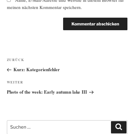
Name, E-Mail-Adresse und Website in diesem Browser für
meinen nächsten Kommentar speichern.
Beitragsnavigation
Vorheriger
ZURÜCK
Beitrag
Kurz: Kategorienfehler
Nächster
WEITER
Beitrag
Photo of the week: Early autumn lake III
Suche
Such
nach: