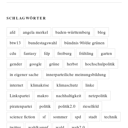
SCHLAGWÖRTER
afd
angela merkel
baden-württemberg
blog
btw13
bundestagswahl
bündnis 90/die grünen
cdu
fantasy
fdp
freiburg
frühling
garten
gender
google
grüne
herbst
hochschulpolitik
in eigener sache
innerparteiliche meinungsbildung
internet
klimakrise
klimaschutz
linke
Linkspartei
makro
nachhaltigkeit
netzpolitik
piratenpartei
politik
politik2.0
rieselfeld
science fiction
sf
sommer
spd
stadt
technik
twitter
wahlkampf
wald
web2.0