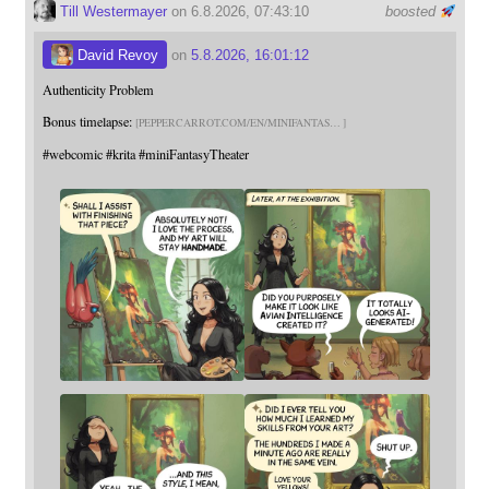
Till Westermayer
on 6.8.2026, 07:43:10
boosted
David Revoy
on
5.8.2026, 16:01:12
Authenticity Problem
Bonus timelapse:
PEPPERCARROT.COM/EN/MINIFANTAS
#
webcomic
#
krita
#
miniFantasyTheater