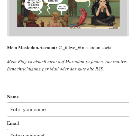
Mein Mast­o­don-Account:
@_tillwe_@mastodon.social
Mein Blog ist aktu­ell nicht auf Mast­o­don zu fin­den. Alter­na­ti­ve:
Benach­rich­ti­gung per Mail oder das gute alte
RSS
.
Name
Email