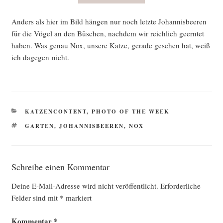
Anders als hier im Bild hän­gen nur noch letz­te Johan­nis­bee­ren
für die Vögel an den Büschen, nach­dem wir reich­lich geern­tet
haben. Was genau Nox, unse­re Kat­ze, gera­de gese­hen hat, weiß
ich dage­gen nicht.
KATEGORIEN
KATZENCONTENT
,
PHOTO OF THE WEEK
SCHLAGWÖRTER
GARTEN
,
JOHANNISBEEREN
,
NOX
Schreibe einen Kommentar
Deine E-Mail-Adresse wird nicht veröffentlicht.
Erforderliche
Felder sind mit
*
markiert
Kommentar
*