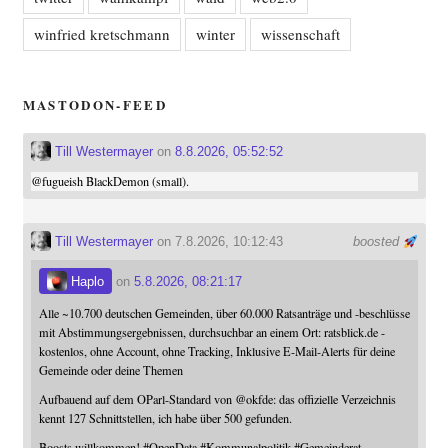
winfried kretschmann
winter
wissenschaft
MASTODON-FEED
Till Westermayer
on
8.8.2026, 05:52:52
@
fugueish
BlackDemon (small).
Till Westermayer
on 7.8.2026, 10:12:43
boosted
Haplo
on
5.8.2026, 08:21:17
Alle ~10.700 deutschen Gemeinden, über 60.000 Ratsanträge und -beschlüsse
mit Abstimmungsergebnissen, durchsuchbar an einem Ort: ratsblick.de -
kostenlos, ohne Account, ohne Tracking, Inklusive E-Mail-Alerts für deine
Gemeinde oder deine Themen
Aufbauend auf dem OParl-Standard von
@
okfde
: das offizielle Verzeichnis
kennt 127 Schnittstellen, ich habe über 500 gefunden.
Boosts willkommen!
#
OpenData
#
Kommunalpolitik
#
Gemeinderat