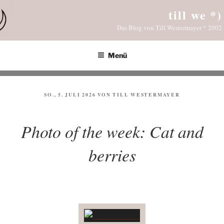
Zum
till we *)
Inhalt
Das Blog von Till Westermayer * 2002
springen
Menü
VERÖFFENTLICHT
SO., 5. JULI 2026
VON
TILL WESTERMAYER
AM
Photo of the week: Cat and
berries