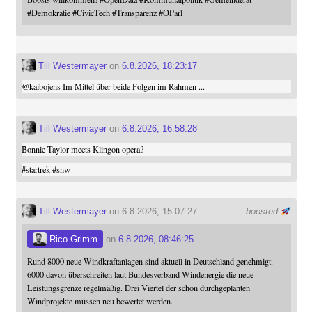
#
Demokratie
#
CivicTech
#
Transparenz
#
OParl
Till Westermayer
on
6.8.2026, 18:23:17
@
kaibojens
Im Mittel über beide Folgen im Rahmen ...
Till Westermayer
on
6.8.2026, 16:58:28
Bonnie Taylor meets Klingon opera?
#
startrek
#
snw
Till Westermayer
on 6.8.2026, 15:07:27
boosted
Rico Grimm
on
6.8.2026, 08:46:25
Rund 8000 neue Windkraftanlagen sind aktuell in Deutschland genehmigt.
6000 davon überschreiten laut Bundesverband Windenergie die neue
Leistungsgrenze regelmäßig. Drei Viertel der schon durchgeplanten
Windprojekte müssen neu bewertet werden.