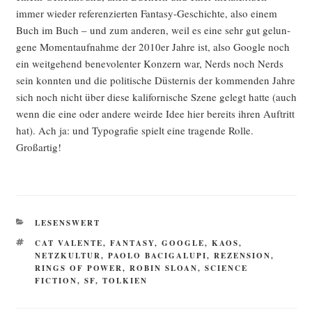
immer wie­der refe­ren­zier­ten Fan­ta­sy-Geschich­te, also einem
Buch im Buch – und zum ande­ren, weil es eine sehr gut gelun­
ge­ne Moment­auf­nah­me der 2010er Jah­re ist, also Goog­le noch
ein weit­ge­hend bene­vo­len­ter Kon­zern war, Nerds noch Nerds
sein konn­ten und die poli­ti­sche Düs­ter­nis der kom­men­den Jah­re
sich noch nicht über die­se kali­for­ni­sche Sze­ne gelegt hat­te (auch
wenn die eine oder ande­re weir­de Idee hier bereits ihren Auf­tritt
hat). Ach ja: und Typo­gra­fie spielt eine tra­gen­de Rol­le.
Großartig!
KATEGORIEN
LESENSWERT
SCHLAGWÖRTER
CAT VALENTE
,
FANTASY
,
GOOGLE
,
KAOS
,
NETZKULTUR
,
PAOLO BACIGALUPI
,
REZENSION
,
RINGS OF POWER
,
ROBIN SLOAN
,
SCIENCE
FICTION
,
SF
,
TOLKIEN