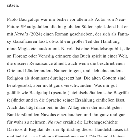
sitzen.
Pao­lo Baci­g­alu­pi war mir bis­her vor allem als Autor von Near-
Future-SF auf­ge­fal­len, die im glo­ba­len Süden spielt. Jetzt hat er
mit
Navo­la
(2024) einen Roman geschrie­ben, der sich als Fan­ta­
sy klas­si­fi­zie­ren lässt, obwohl ein gro­ßer Teil der Hand­lung
ohne Magie etc. aus­kommt. Navo­la ist eine Han­dels­re­pu­blik, die
an Flo­renz oder Vene­dig erin­nert; das Buch spielt in einer Welt,
die unse­rer Renais­sance ähnelt, auch wenn die beschrie­be­nen
Orte und Län­der ande­re Namen tra­gen, und sich eine ande­re
Reli­gi­on als domi­nant durch­ge­setzt hat. Die alten Göt­tern sind
her­ab­ge­setzt, aber nicht ganz ver­schwun­den. Was mir gut
gefällt: wie Baci­g­alu­pi (pseudo-)lateinische/italienische Begrif­fe
(er)findet und in die Spra­che sei­ner Erzäh­lung ein­flie­ßen lässt.
Auch das trägt dazu bei, in den All­tag einer der mäch­tigs­ten
Ban­kiers­fa­mi­li­en Navo­las ein­zu­tau­chen und ihn ganz und gar
für wahr zu neh­men.
Navo­la
erzählt die Lebens­ge­schich­te
Davicos di Regu­lai, der der Spröss­ling die­ses Han­dels­hau­ses ist
und bald des­sen Lei­tung über­neh­men soll. Die Regu­lai haben