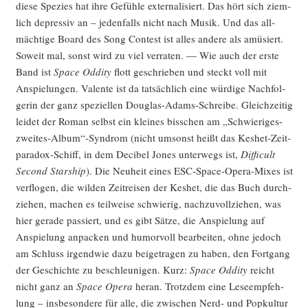
die­se Spe­zi­es hat ihre Gefüh­le exter­na­li­siert. Das hört sich ziem­
lich depres­siv an – jeden­falls nicht nach Musik. Und das all­
mäch­ti­ge Board des Song Con­test ist alles ande­re als amü­siert.
Soweit mal, sonst wird zu viel ver­ra­ten. — Wie auch der ers­te
Band ist
Space Oddi­ty
flott geschrie­ben und steckt voll mit
Anspie­lun­gen. Valen­te ist da tat­säch­lich eine wür­di­ge Nach­fol­
ge­rin der ganz spe­zi­el­len Dou­glas-Adams-Schrei­be. Gleich­zei­tig
lei­det der Roman selbst ein klei­nes biss­chen am „Schwieriges-
zweites-Album“-Syndrom (nicht umsonst heißt das Kes­het-Zeit­
pa­ra­dox-Schiff, in dem Deci­bel Jones unter­wegs ist,
Dif­fi­cult
Second Star­ship
). Die Neu­heit eines ESC-Space-Ope­ra-Mixes ist
ver­flo­gen, die wil­den Zeit­rei­sen der Kes­het, die das Buch durch­
zie­hen, machen es teil­wei­se schwie­rig, nach­zu­voll­zie­hen, was
hier gera­de pas­siert, und es gibt Sät­ze, die Anspie­lung auf
Anspie­lung anpa­cken und humor­voll bear­bei­ten, ohne jedoch
am Schluss irgend­wie dazu bei­getra­gen zu haben, den Fort­gang
der Geschich­te zu beschleu­ni­gen. Kurz:
Space Oddi­ty
reicht
nicht ganz an
Space Ope­ra
her­an. Trotz­dem eine Lese­emp­feh­
lung – ins­be­son­de­re für alle, die zwi­schen Nerd- und Pop­kul­tur