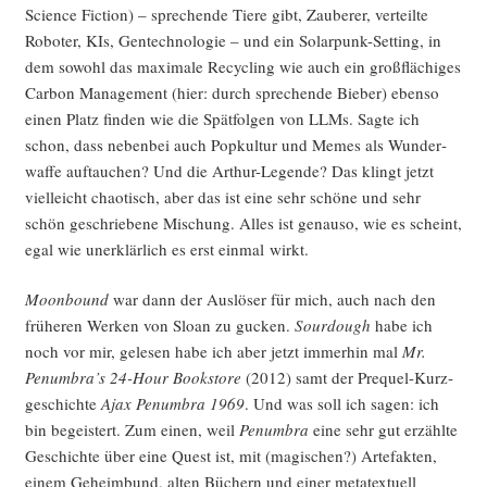
Sci­ence Fic­tion) – spre­chen­de Tie­re gibt, Zau­be­rer, ver­teil­te
Robo­ter, KIs, Gen­tech­no­lo­gie – und ein Solar­punk-Set­ting, in
dem sowohl das maxi­ma­le Recy­cling wie auch ein groß­flä­chi­ges
Car­bon Manage­ment (hier: durch spre­chen­de Bie­ber) eben­so
einen Platz fin­den wie die Spät­fol­gen von LLMs. Sag­te ich
schon, dass neben­bei auch Pop­kul­tur und Memes als Wun­der­
waf­fe auf­tau­chen? Und die Arthur-Legen­de? Das klingt jetzt
viel­leicht chao­tisch, aber das ist eine sehr schö­ne und sehr
schön geschrie­be­ne Mischung. Alles ist genau­so, wie es scheint,
egal wie uner­klär­lich es erst ein­mal wirkt.
Moon­bound
war dann der Aus­lö­ser für mich, auch nach den
frü­he­ren Wer­ken von Slo­an zu gucken.
Sourdough
habe ich
noch vor mir, gele­sen habe ich aber jetzt immer­hin mal
Mr.
Penumbra’s 24-Hour Book­s­to­re
(2012) samt der Pre­quel-Kurz­
ge­schich­te
Ajax Pen­um­bra 1969
. Und was soll ich sagen: ich
bin begeis­tert. Zum einen, weil
Pen­um­bra
eine sehr gut erzähl­te
Geschich­te über eine Quest ist, mit (magi­schen?) Arte­fak­ten,
einem Geheim­bund, alten Büchern und einer meta­tex­tu­ell