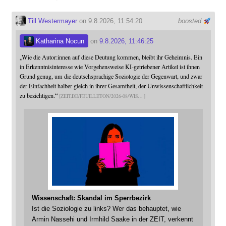
Till Westermayer
on 9.8.2026, 11:54:20
boosted
Katharina Nocun
on
9.8.2026, 11:46:25
„Wie die Autor:innen auf diese Deutung kommen, bleibt ihr Geheimnis. Ein
in Erkenntnisinteresse wie Vorgehensweise KI-getriebener Artikel ist ihnen
Grund genug, um die deutschsprachige Soziologie der Gegenwart, und zwar
der Einfachheit halber gleich in ihrer Gesamtheit, der Unwissenschaftlichkeit
zu bezichtigen.“
ZEIT.DE/FEUILLETON/2026-08/WIS
Wissenschaft: Skandal im Sperrbezirk
Ist die Soziologie zu links? Wer das behauptet, wie
Armin Nassehi und Irmhild Saake in der ZEIT, verkennt