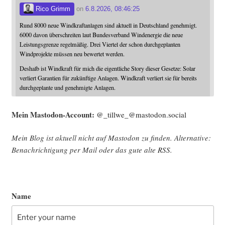
Rico Grimm
on
6.8.2026, 08:46:25
Rund 8000 neue Windkraftanlagen sind aktuell in Deutschland genehmigt.
6000 davon überschreiten laut Bundesverband Windenergie die neue
Leistungsgrenze regelmäßig. Drei Viertel der schon durchgeplanten
Windprojekte müssen neu bewertet werden.
Deshalb ist Windkraft für mich die eigentliche Story dieser Gesetze: Solar
verliert Garantien für zukünftige Anlagen. Windkraft verliert sie für bereits
durchgeplante und genehmigte Anlagen.
Mein Mast­o­don-Account:
@_tillwe_@mastodon.social
Mein Blog ist aktu­ell nicht auf Mast­o­don zu fin­den. Alter­na­ti­ve:
Benach­rich­ti­gung per Mail oder das gute alte
RSS
.
Name