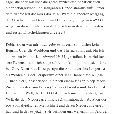
sa­ge, die er damit über die ger­ne ver­steck­ten Schat­ten­sei­ten
einer erfolg­rei­chen und intri­gan­ten Han­dels­fa­mi­lie trifft – trotz­
dem dach­te ich da: muss das sein? Wäre ein ande­rer Aus­gang
der Geschich­te für Davico (und Celia) mög­lich gewe­sen? Oder
ist genau die­ser bru­ta­le zwei­te Teil schon in den ers­ten Sei­ten
und ers­ten Ent­schei­dun­gen angelegt?
Robin Slo­an war mir – ich gebe es ungern zu – bis­her kein
Begriff. Über die World­con und das The­ma Solar­punk bin ich
auf sei­nen Roman
Moon­bound
(2024) gesto­ßen. Eine viel bes­
se­re Rezen­si­on, als ich sie je schrei­ben könn­te, fin­det sich dazu
bei
Cory Doc­to­row
. Kurz gesagt: die Aben­teu­er des Jun­gen Ari­
els wer­den aus der Per­spek­ti­ve einer 1000 Jah­re alten KI (ein
„Chro­nic­ler“) beschrie­ben, die nach einem lan­gen Sleep-Mode-
Zustand wie­der zum Leben (?) erweckt wird – und Ari­el selbst
lebt in einer Welt, die 11.000 Jah­re nach unse­rer exis­tiert, eine
Welt, die den Nie­der­gang unse­rer Zivi­li­sa­ti­on, den Auf­stieg der
post­apo­ka­lyp­ti­schen Mensch­heit und deren Nie­der­gang erlebt
hat, und in der es jetzt – (wir befin­den uns wei­ter­hin im Feld der