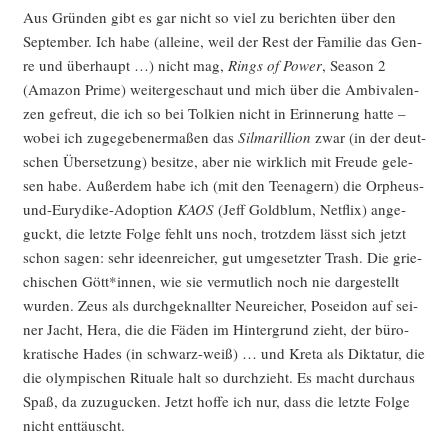
Aus Grün­den gibt es gar nicht so viel zu berich­ten über den
Sep­tem­ber. Ich habe (allei­ne, weil der Rest der Fami­lie das Gen­
re und über­haupt …) nicht mag,
Rings of Power
, Sea­son 2
(Ama­zon Prime) wei­ter­ge­schaut und mich über die Ambi­va­len­
zen gefreut, die ich so bei Tol­ki­en nicht in Erin­ne­rung hat­te –
wobei ich zuge­ge­be­ner­ma­ßen das
Sil­ma­ril­li­on
zwar (in der deut­
schen Über­set­zung) besit­ze, aber nie wirk­lich mit Freu­de gele­
sen habe. Außer­dem habe ich (mit den Teen­agern) die Orpheus-
und-Eury­di­ke-Adop­ti­on
KAOS
(Jeff Gold­blum, Net­flix) ange­
guckt, die letz­te Fol­ge fehlt uns noch, trotz­dem lässt sich jetzt
schon sagen: sehr ideen­rei­cher, gut umge­setz­ter Trash. Die grie­
chi­schen Gött*innen, wie sie ver­mut­lich noch nie dar­ge­stellt
wur­den. Zeus als durch­ge­knall­ter Neu­rei­cher, Posei­don auf sei­
ner Jacht, Hera, die die Fäden im Hin­ter­grund zieht, der büro­
kra­ti­sche Hades (in schwarz-weiß) … und Kre­ta als Dik­ta­tur, die
die olym­pi­schen Ritua­le halt so durch­zieht. Es macht durch­aus
Spaß, da zuzu­gu­cken. Jetzt hof­fe ich nur, dass die letz­te Fol­ge
nicht enttäuscht.