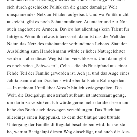
sich durch geschick­te Poli­tik ein die gan­ze dama­li­ge Welt
umspan­nen­des Netz an Filia­len auf­ge­baut. Und wo Poli­tik nicht
aus­reicht, gibt es noch Schat­ten­män­ner, Atten­tä­ter und zur Not
auch ange­heu­er­te Armeen. Davico hat aller­dings kein Talent für
Intri­gen. Wenn ihn etwas inter­es­siert, dann ist das die Welt der
Natur, das Netz des mit­ein­an­der ver­bun­de­nen Lebens. Statt der
Aus­bil­dung zum Han­dels­mann wür­de er lie­ber Natur­ge­lehr­ter
wer­den – aber die­ser Weg ist ihm ver­schlos­sen. Und dann gibt
es noch sei­ne „Schwes­ter“, Celia – die als Faust­pfand aus einer
Feh­de Teil der Fami­lie gewor­den ist. Ach ja, und das Auge eines
Jahr­tau­sen­de alten Dra­chens wird eben­falls eine Rol­le spie­len.
— In mei­nem Urteil über
Navo­la
bin ich zwie­ge­spal­ten. Die
Welt, die Baci­g­alu­pi meis­ter­haft auf­baut, ist inter­es­sant genug,
um dar­in zu ver­sin­ken. Ich wür­de ger­ne mehr dar­über lesen und
habe das Buch auch des­we­gen ver­schlun­gen. Das Buch hat
aller­dings einen Kipp­punkt, ab dem der blu­ti­ge und bru­ta­le
Unter­gang der Fami­lie di Regu­lai beschrie­ben wird. Ich ver­ste­
he, war­um Baci­g­alu­pi die­sen Weg ein­schlägt, und auch die Aus­