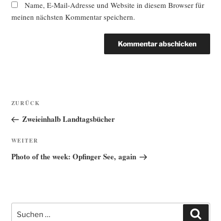
Name, E-Mail-Adresse und Website in diesem Browser für
meinen nächsten Kommentar speichern.
Beitragsnavigation
Vorheriger
ZURÜCK
Beitrag
Zweieinhalb Landtagsbücher
Nächster
WEITER
Beitrag
Photo of the week: Opfinger See, again
Suche
Such
nach: