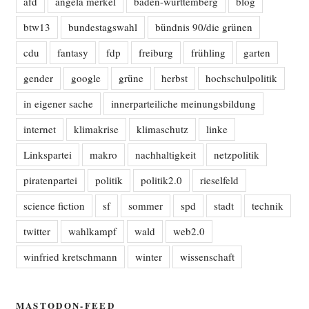
afd
angela merkel
baden-württemberg
blog
btw13
bundestagswahl
bündnis 90/die grünen
cdu
fantasy
fdp
freiburg
frühling
garten
gender
google
grüne
herbst
hochschulpolitik
in eigener sache
innerparteiliche meinungsbildung
internet
klimakrise
klimaschutz
linke
Linkspartei
makro
nachhaltigkeit
netzpolitik
piratenpartei
politik
politik2.0
rieselfeld
science fiction
sf
sommer
spd
stadt
technik
twitter
wahlkampf
wald
web2.0
winfried kretschmann
winter
wissenschaft
MASTODON-FEED