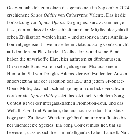
Gele­sen habe ich zum einen das gera­de neu im Sep­tem­ber 2024
erschie­ne­ne
Space Oddi­ty
von Catheryn­ne Valen­te. Das ist die
Fort­set­zung von
Space Ope­ra
. Da ging es, kurz zusam­men­ge­
fasst, dar­um, dass die Mensch­heit nur dann Mit­glied der galak­ti­
schen Zivi­li­sa­ti­on wer­den kann – und ansons­ten ihrer Anni­hi­la­
ti­on ent­ge­gen­sieht – wenn sie beim Galac­tic Song Con­test nicht
auf dem letz­ten Platz lan­det. Deci­bel Jones und sei­ne Band
haben die unver­hoff­te Ehre, hier auf­tre­ten zu
dür­fen
müs­sen.
Die­ser ers­te Band war ein sehr gelun­ge­ner Mix aus einem
Humor im Stil von Dou­glas Adams, der wohl­wol­len­den Aus­ein­
an­der­set­zung mit der Tra­di­ti­on des ESC und jedem SF-Space-
Ope­ra-Motiv, das nicht schnell genug um die Ecke ver­schwin­
den konn­te.
Space Oddi­ty
setzt das jetzt fort. Nach dem Song
Con­test ist vor der inter­ga­lak­ti­schen Pro­mo­ti­on-Tour, und das
Welt­all ist voll mit Wun­dern, die uns noch vor dem Früh­stück
begeg­nen. Zu die­sen Wun­dern gehört dann unver­hofft eine bis­
her unent­deck­te Spe­zi­es. Ein Song Con­test muss her, um zu
bewei­sen, dass es sich hier um intel­li­gen­tes Leben han­delt. Nur: