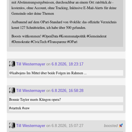
mit Abstimmungsergebnissen, durchsuchbar an einem Ort: ratsblick.de -
kostenlos, ohne Account, ohne Tracking, Inklusive E-Mail-Alerts für deine
Gemeinde oder deine Themen
Aufbauend auf dem OParl-Standard von
@
okfde
: das offizielle Verzeichnis
kennt 127 Schnittstellen, ich habe über 500 gefunden.
Boosts willkommen!
#
OpenData
#
Kommunalpolitik
#
Gemeinderat
#
Demokratie
#
CivicTech
#
Transparenz
#
OParl
Till Westermayer
on
6.8.2026, 18:23:17
@
kaibojens
Im Mittel über beide Folgen im Rahmen ...
Till Westermayer
on
6.8.2026, 16:58:28
Bonnie Taylor meets Klingon opera?
#
startrek
#
snw
Till Westermayer
on 6.8.2026, 15:07:27
boosted