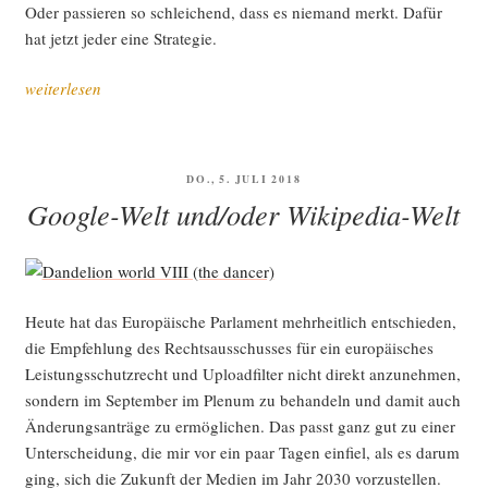
Oder pas­sie­ren so schlei­chend, dass es nie­mand merkt. Dafür
hat jetzt jeder eine Strategie.
„So
weiterlesen
’ne
Art
Jah­
VERÖFFENTLICHT
DO., 5. JULI 2018
res­
AM
Google-Welt und/oder Wikipedia-Welt
rück­
blick,
Teil
III:
Heu­te hat das Euro­päi­sche Par­la­ment mehr­heit­lich ent­schie­den,
Mein
die Emp­feh­lung des Rechts­aus­schus­ses für ein euro­päi­sches
digi­
Leis­tungs­schutz­recht und Upload­fil­ter nicht direkt anzu­neh­men,
ta­
son­dern im Sep­tem­ber im Ple­num zu behan­deln und damit auch
les
Ände­rungs­an­trä­ge zu ermög­li­chen. Das passt ganz gut zu einer
Leben
Unter­schei­dung, die mir vor ein paar Tagen ein­fiel, als es dar­um
2019
ging, sich die Zukunft der Medi­en im Jahr 2030 vorzustellen.
(A‑Z)“