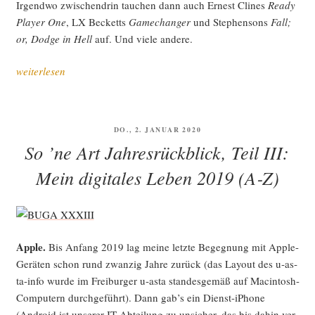
Irgend­wo zwi­schen­drin tau­chen dann auch Ernest Cli­nes
Rea­dy
Play­er One
, LX Becketts
Game­ch­an­ger
und Ste­phen­sons
Fall;
or, Dodge in Hell
auf. Und vie­le andere.
„Ein­
weiterlesen
tau­
chen
in
VERÖFFENTLICHT
DO., 2. JANUAR 2020
den
AM
So ’ne Art Jahresrückblick, Teil III:
Kanin­
chen­
Mein digitales Leben 2019 (A‑Z)
bau“
Apple.
Bis Anfang 2019 lag mei­ne letz­te Begeg­nung mit Apple-
Gerä­ten schon rund zwan­zig Jah­re zurück (das Lay­out des u‑as­
ta-info wur­de im Frei­bur­ger u‑asta stan­des­ge­mäß auf Mac­in­tosh-
Com­pu­tern durch­ge­führt). Dann gab’s ein Dienst-iPho­ne
(Android ist unse­rer IT-Abtei­lung zu unsi­cher, das bis dahin ver­