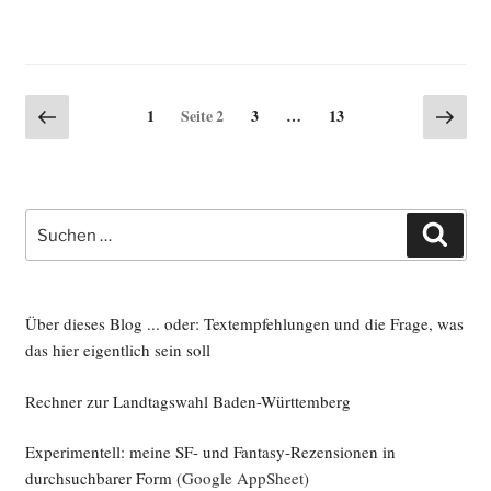
ri­
men­
tel­
ler
Seitennummerierung
Vorherige
Näch
Seite
Seite
Seite
1
Seite
2
3
…
13
Tech­
Seite
Seite
der
ni­
Beiträge
kopti­
mis­
Suche
mus
Such
nach:
–
Update
2016“
Über dieses Blog ... oder: Textempfehlungen und die Frage, was
das hier eigentlich sein soll
Rechner zur Landtagswahl Baden-Württemberg
Experimentell: meine SF- und Fantasy-Rezensionen in
durchsuchbarer Form
(Google AppSheet)