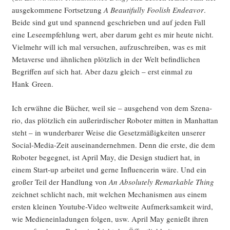
aus­ge­kom­me­ne Fort­set­zung
A Beau­tiful­ly Foo­lish Endea­vor
.
Bei­de sind gut und span­nend geschrie­ben und auf jeden Fall
eine Lese­emp­feh­lung wert, aber dar­um geht es mir heu­te nicht.
Viel­mehr will ich mal ver­su­chen, auf­zu­schrei­ben, was es mit
Meta­ver­se und ähn­li­chen plötz­lich in der Welt befind­li­chen
Begrif­fen auf sich hat. Aber dazu gleich – erst ein­mal zu
Hank Green.
Ich erwäh­ne die Bücher, weil sie – aus­ge­hend von dem Sze­na­
rio, das plötz­lich ein außer­ir­di­scher Robo­ter mit­ten in Man­hat­tan
steht – in wun­der­ba­rer Wei­se die Gesetz­mä­ßig­kei­ten unse­rer
Social-Media-Zeit aus­ein­an­der­neh­men. Denn die ers­te, die dem
Robo­ter begeg­net, ist April May, die Design stu­diert hat, in
einem Start-up arbei­tet und ger­ne Influen­ce­rin wäre. Und ein
gro­ßer Teil der Hand­lung von
An Abso­lut­e­ly Remar­kab­le Thing
zeich­net schlicht nach, mit wel­chen Mecha­nis­men aus einem
ers­ten klei­nen You­tube-Video welt­wei­te Auf­merk­sam­keit wird,
wie Medi­en­ein­la­dun­gen fol­gen, usw. April May genießt ihren