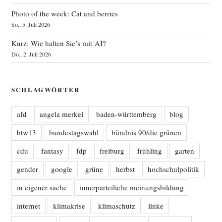
Photo of the week: Cat and berries
So., 5. Juli 2026
Kurz: Wie halten Sie’s mit AI?
Do., 2. Juli 2026
SCHLAGWÖRTER
afd
angela merkel
baden-württemberg
blog
btw13
bundestagswahl
bündnis 90/die grünen
cdu
fantasy
fdp
freiburg
frühling
garten
gender
google
grüne
herbst
hochschulpolitik
in eigener sache
innerparteiliche meinungsbildung
internet
klimakrise
klimaschutz
linke