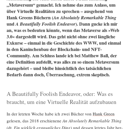
„Metaversum“ gemacht. Ich nehme das zum Anlass, um
über Virtuelle Realitäten zu sprechen – ausgehend von
Hank Greens Büchern (
An Absolutely Remarkable Thing
und
). Dann gucke ich mir
A Beautifully Foolish Endeavor
an, was es bedeuten könnte, wenn das Metaverse als »Web
3.0« dargestellt wird. Das geht nicht ohne zwei längliche
Exkurse – einmal in die Geschichte des WWW, und einmal
in den Kaninchenbau der Blockchain- und NFT-
Community. Am Schluss lande ich bei Matthew Ball, der
eine Definition aufstellt, was alles zu so einem Metaversum
dazugehört – und bleibe hinsichtlich des tatsächlichen
Bedarfs dann doch, Überraschung, extrem skeptisch.
A Beautifully Foolish Endeavor, oder: Was es
braucht, um eine Virtuelle Realität aufzubauen
In der letz­ten Woche habe ich zwei Bücher von
Hank Green
gele­sen, das 2018 erschie­ne­ne
An Abso­lut­e­ly Remar­kab­le Thing
(dt.
Ein wirk­lich erstaun­li­ches Ding
) und des­sen letz­tes Jahr her­