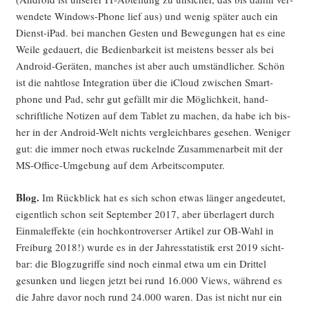
wen­de­te Win­dows-Pho­ne lief aus) und wenig spä­ter auch ein
Dienst-iPad. bei man­chen Ges­ten und Bewe­gun­gen hat es eine
Wei­le gedau­ert, die Bedien­bar­keit ist meis­tens bes­ser als bei
Android-Gerä­ten, man­ches ist aber auch umständ­li­cher. Schön
ist die naht­lo­se Inte­gra­ti­on über die iCloud zwi­schen Smart­
phone und Pad, sehr gut gefällt mir die Mög­lich­keit, hand­
schrift­li­che Noti­zen auf dem Tablet zu machen, da habe ich bis­
her in der Android-Welt nichts ver­gleich­ba­res gese­hen. Weni­ger
gut: die immer noch etwas ruckeln­de Zusam­men­ar­beit mit der
MS-Office-Umge­bung auf dem Arbeitscomputer.
Blog.
Im Rück­blick hat es sich schon etwas län­ger ange­deu­tet,
eigent­lich schon seit Sep­tem­ber 2017, aber über­la­gert durch
Ein­mal­ef­fek­te (ein hoch­kon­tro­ver­ser Arti­kel zur OB-Wahl in
Frei­burg 2018!) wur­de es in der Jah­res­sta­tis­tik erst 2019 sicht­
bar: die Blog­zu­grif­fe sind noch ein­mal etwa um ein Drit­tel
gesun­ken und lie­gen jetzt bei rund 16.000 Views, wäh­rend es
die Jah­re davor noch rund 24.000 waren. Das ist nicht nur ein