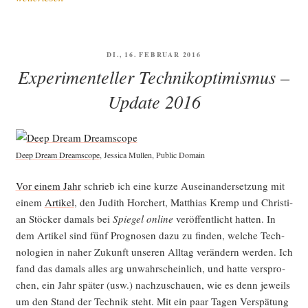
le-
Welt
und/oder
VERÖFFENTLICHT
DI., 16. FEBRUAR 2016
Wiki­
AM
Experimenteller Technikoptimismus –
pe­
dia-
Update 2016
Welt“
Deep Dream Dream­scope
, Jes­si­ca Mullen, Public Domain
Vor einem Jahr
schrieb ich eine kur­ze Aus­ein­an­der­set­zung mit
einem
Arti­kel
, den Judith Hor­chert, Mat­thi­as Kremp und Chris­ti­
an Stö­cker damals bei
Spie­gel online
ver­öf­fent­licht hat­ten. In
dem Arti­kel sind fünf Pro­gno­sen dazu zu fin­den, wel­che Tech­
no­lo­gien in naher Zukunft unse­ren All­tag ver­än­dern wer­den. Ich
fand das damals alles arg unwahr­schein­lich, und hat­te ver­spro­
chen, ein Jahr spä­ter (usw.) nach­zu­schau­en, wie es denn jeweils
um den Stand der Tech­nik steht. Mit ein paar Tagen Ver­spä­tung