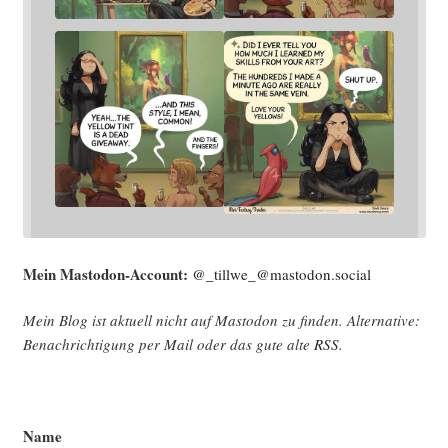
Mein Mast­o­don-Account:
@_tillwe_@mastodon.social
Mein Blog ist aktu­ell nicht auf Mast­o­don zu fin­den. Alter­na­ti­ve:
Benach­rich­ti­gung per Mail oder das gute alte
RSS
.
Name