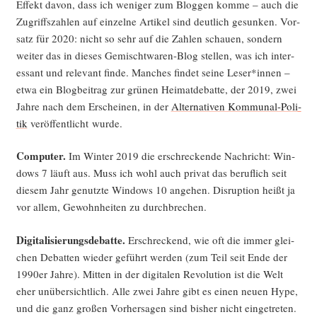
Effekt davon, dass ich weni­ger zum Blog­gen kom­me – auch die
Zugriffs­zah­len auf ein­zel­ne Arti­kel sind deut­lich gesun­ken. Vor­
satz für 2020: nicht so sehr auf die Zah­len schau­en, son­dern
wei­ter das in die­ses Gemischt­wa­ren-Blog stel­len, was ich inter­
es­sant und rele­vant fin­de. Man­ches fin­det sei­ne Leser*innen –
etwa ein Blog­bei­trag zur grü­nen Hei­mat­de­bat­te, der 2019, zwei
Jah­re nach dem Erschei­nen, in der
Alter­na­ti­ven Kom­mu­nal-Poli­
tik
ver­öf­fent­licht wurde.
Com­pu­ter.
Im Win­ter 2019 die erschre­cken­de Nach­richt: Win­
dows 7 läuft aus. Muss ich wohl auch pri­vat das beruf­lich seit
die­sem Jahr genutz­te Win­dows 10 ange­hen. Dis­rup­ti­on heißt ja
vor allem, Gewohn­hei­ten zu durchbrechen.
Digi­ta­li­sie­rungs­de­bat­te.
Erschre­ckend, wie oft die immer glei­
chen Debat­ten wie­der geführt wer­den (zum Teil seit Ende der
1990er Jah­re). Mit­ten in der digi­ta­len Revo­lu­ti­on ist die Welt
eher unüber­sicht­lich. Alle zwei Jah­re gibt es einen neu­en Hype,
und die ganz gro­ßen Vor­her­sa­gen sind bis­her nicht ein­ge­tre­ten.