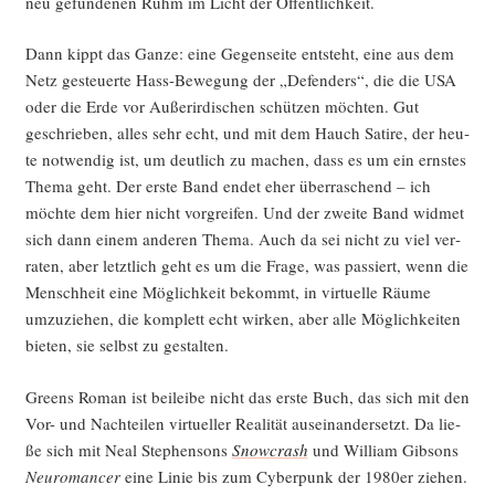
neu gefun­de­nen Ruhm im Licht der Öffentlichkeit.
Dann kippt das Gan­ze: eine Gegen­sei­te ent­steht, eine aus dem
Netz gesteu­er­te Hass-Bewe­gung der „Defen­ders“, die die USA
oder die Erde vor Außer­ir­di­schen schüt­zen möch­ten. Gut
geschrie­ben, alles sehr echt, und mit dem Hauch Sati­re, der heu­
te not­wen­dig ist, um deut­lich zu machen, dass es um ein erns­tes
The­ma geht. Der ers­te Band endet eher über­ra­schend – ich
möch­te dem hier nicht vor­grei­fen. Und der zwei­te Band wid­met
sich dann einem ande­ren The­ma. Auch da sei nicht zu viel ver­
ra­ten, aber letzt­lich geht es um die Fra­ge, was pas­siert, wenn die
Mensch­heit eine Mög­lich­keit bekommt, in vir­tu­el­le Räu­me
umzu­zie­hen, die kom­plett echt wir­ken, aber alle Mög­lich­kei­ten
bie­ten, sie selbst zu gestalten.
Greens Roman ist bei­lei­be nicht das ers­te Buch, das sich mit den
Vor- und Nach­tei­len vir­tu­el­ler Rea­li­tät aus­ein­an­der­setzt. Da lie­
ße sich mit Neal Ste­phen­sons
Snow­crash
und Wil­liam Gib­sons
Neu­ro­man­cer
eine Linie bis zum Cyber­punk der 1980er zie­hen.