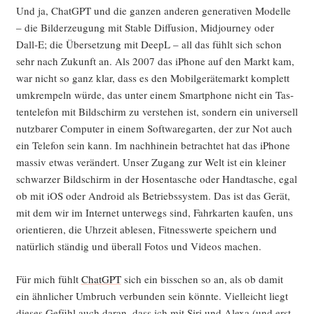
Und ja, ChatGPT und die gan­zen ande­ren gene­ra­ti­ven Model­le
– die Bil­der­zeu­gung mit Sta­ble Dif­fu­si­on, Mid­jour­ney oder
Dall‑E; die Über­set­zung mit DeepL – all das fühlt sich schon
sehr nach Zukunft an. Als 2007 das iPho­ne auf den Markt kam,
war nicht so ganz klar, dass es den Mobil­ge­rä­te­markt kom­plett
umkrem­peln wür­de, das unter einem Smart­phone nicht ein Tas­
ten­te­le­fon mit Bild­schirm zu ver­ste­hen ist, son­dern ein uni­ver­sell
nutz­ba­rer Com­pu­ter in einem Soft­ware­gar­ten, der zur Not auch
ein Tele­fon sein kann. Im nach­hin­ein betrach­tet hat das iPho­ne
mas­siv etwas ver­än­dert. Unser Zugang zur Welt ist ein klei­ner
schwar­zer Bild­schirm in der Hosen­ta­sche oder Hand­ta­sche, egal
ob mit iOS oder Android als Betriebs­sys­tem. Das ist das Gerät,
mit dem wir im Inter­net unter­wegs sind, Fahr­kar­ten kau­fen, uns
ori­en­tie­ren, die Uhr­zeit able­sen, Fit­ness­wer­te spei­chern und
natür­lich stän­dig und über­all Fotos und Vide­os machen.
Für mich fühlt
ChatGPT
sich ein biss­chen so an, als ob damit
ein ähn­li­cher Umbruch ver­bun­den sein könn­te. Viel­leicht liegt
die­ses Gefühl auch dar­an, dass ich mit Siri und Ale­xa (und erst