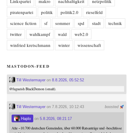
Linkspartei
makro
nachhaltigkeit
netzpolitik
piratenpartei
politik
politik2.0
rieselfeld
science fiction
sf
sommer
spd
stadt
technik
twitter
wahlkampf
wald
web2.0
winfried kretschmann
winter
wissenschaft
MASTODON-FEED
Till Westermayer
on
8.8.2026, 05:52:52
@
fugueish
BlackDemon (small).
Till Westermayer
on 7.8.2026, 10:12:43
boosted
Haplo
on
5.8.2026, 08:21:17
Alle ~10.700 deutschen Gemeinden, über 60.000 Ratsanträge und -beschlüsse