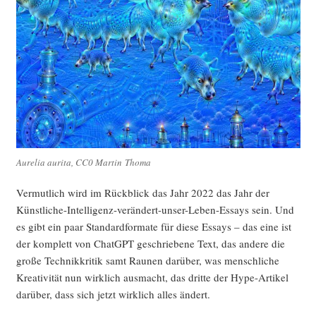
Aure­lia auri­ta, CC0 Mar­tin Thoma
Ver­mut­lich wird im Rück­blick das Jahr 2022 das Jahr der
Künst­li­che-Intel­li­genz-ver­än­dert-unser-Leben-Essays sein. Und
es gibt ein paar Stan­dard­for­ma­te für die­se Essays – das eine ist
der kom­plett von ChatGPT geschrie­be­ne Text, das ande­re die
gro­ße Tech­nik­kri­tik samt Rau­nen dar­über, was mensch­li­che
Krea­ti­vi­tät nun wirk­lich aus­macht, das drit­te der Hype-Arti­kel
dar­über, dass sich jetzt wirk­lich alles ändert.