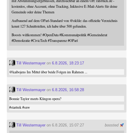
mit Abstimmungsergebnissen, durchsuchbar an einem Ort: ratsblick.de -
kostenlos, ohne Account, ohne Tracking, Inklusive E-Mail-Alerts für deine
Gemeinde oder deine Themen
Aufbauend auf dem OParl-Standard von
@
okfde
: das offizielle Verzeichnis
kennt 127 Schnittstellen, ich habe über 500 gefunden.
Boosts willkommen!
#
OpenData
#
Kommunalpolitik
#
Gemeinderat
#
Demokratie
#
CivicTech
#
Transparenz
#
OParl
Till Westermayer
on
6.8.2026, 18:23:17
@
kaibojens
Im Mittel über beide Folgen im Rahmen ...
Till Westermayer
on
6.8.2026, 16:58:28
Bonnie Taylor meets Klingon opera?
#
startrek
#
snw
Till Westermayer
on 6.8.2026, 15:07:27
boosted