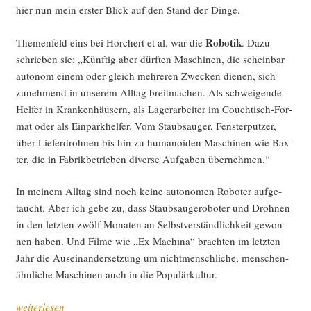
hier nun mein ers­ter Blick auf den Stand der Dinge.
Robo­tik
The­men­feld eins bei Hor­chert et al. war die
. Dazu
schrie­ben sie: „Künf­tig aber dürf­ten Maschi­nen, die schein­bar
auto­nom einem oder gleich meh­re­ren Zwe­cken die­nen, sich
zuneh­mend in unse­rem All­tag breit­ma­chen. Als schwei­gen­de
Hel­fer in Kran­ken­häu­sern, als Lager­ar­bei­ter im Couch­tisch-For­
mat oder als Ein­park­hel­fer. Vom Staub­sauger, Fens­ter­put­zer,
über Lie­fer­droh­nen bis hin zu huma­no­iden Maschi­nen wie Bax­
ter, die in Fabrik­be­trie­ben diver­se Auf­ga­ben übernehmen.“
In mei­nem All­tag sind noch kei­ne auto­no­men Robo­ter auf­ge­
taucht. Aber ich gebe zu, dass Staub­sauge­ro­bo­ter und Droh­nen
in den letz­ten zwölf Mona­ten an Selbst­ver­ständ­lich­keit gewon­
nen haben. Und Fil­me wie „Ex Machi­na“ brach­ten im letz­ten
Jahr die Aus­ein­an­der­set­zung um nicht­mensch­li­che, men­schen­
ähn­li­che Maschi­nen auch in die Populärkultur.
„Expe­
weiterlesen