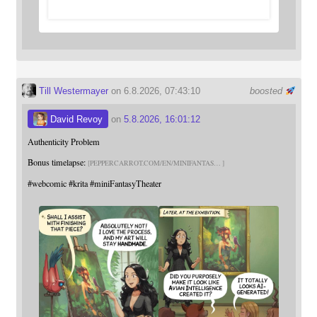
Till Westermayer
on 6.8.2026, 07:43:10
boosted
David Revoy
on
5.8.2026, 16:01:12
Authenticity Problem
Bonus timelapse:
PEPPERCARROT.COM/EN/MINIFANTAS
#
webcomic
#
krita
#
miniFantasyTheater