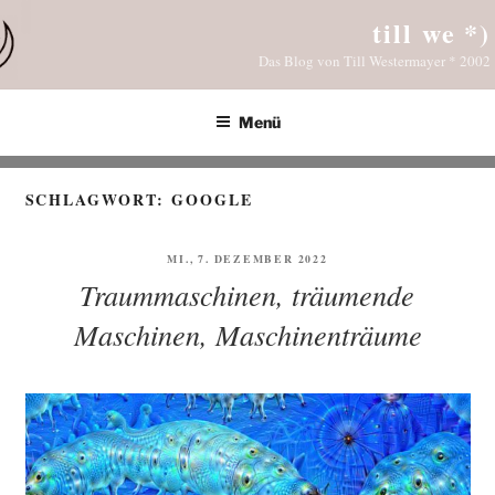
Zum
till we *)
Inhalt
Das Blog von Till Westermayer * 2002
springen
Menü
SCHLAGWORT:
GOOGLE
VERÖFFENTLICHT
MI., 7. DEZEMBER 2022
AM
Traummaschinen, träumende
Maschinen, Maschinenträume