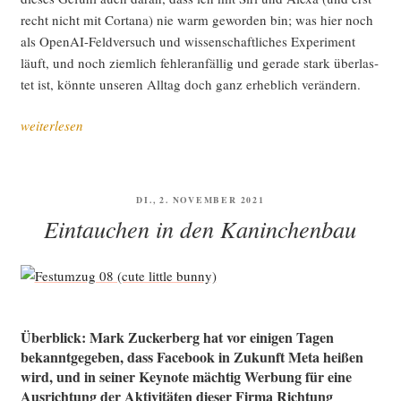
recht nicht mit Cort­a­na) nie warm gewor­den bin; was hier noch
als Ope­nAI-Feld­ver­such und wis­sen­schaft­li­ches Expe­ri­ment
läuft, und noch ziem­lich feh­ler­an­fäl­lig und gera­de stark über­las­
tet ist, könn­te unse­ren All­tag doch ganz erheb­lich verändern.
„Traum­
weiterlesen
ma­
schi­
nen,
VERÖFFENTLICHT
DI., 2. NOVEMBER 2021
träu­
AM
Eintauchen in den Kaninchenbau
men­
de
Maschi­
nen,
Maschi­
Überblick: Mark Zuckerberg hat vor einigen Tagen
nen­
bekanntgegeben, dass Facebook in Zukunft Meta heißen
träu­
wird, und in seiner Keynote mächtig Werbung für eine
me“
Ausrichtung der Aktivitäten dieser Firma Richtung