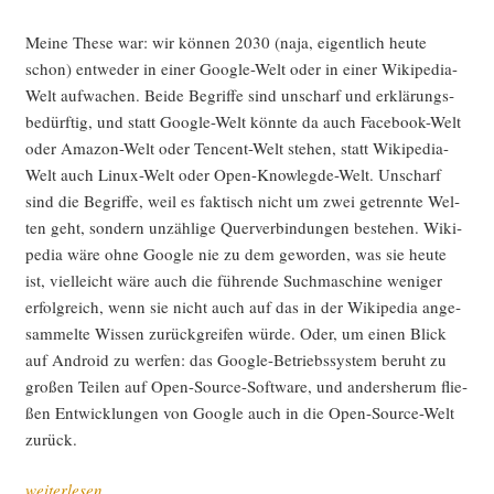
Mei­ne The­se war: wir kön­nen 2030 (naja, eigent­lich heu­te
schon) ent­we­der in einer Goog­le-Welt oder in einer Wiki­pe­dia-
Welt auf­wa­chen. Bei­de Begrif­fe sind unscharf und erklä­rungs­
be­dürf­tig, und statt Goog­le-Welt könn­te da auch Face­book-Welt
oder Ama­zon-Welt oder Ten­cent-Welt ste­hen, statt Wiki­pe­dia-
Welt auch Linux-Welt oder Open-Know­leg­de-Welt. Unscharf
sind die Begrif­fe, weil es fak­tisch nicht um zwei getrenn­te Wel­
ten geht, son­dern unzäh­li­ge Quer­ver­bin­dun­gen bestehen. Wiki­
pe­dia wäre ohne Goog­le nie zu dem gewor­den, was sie heu­te
ist, viel­leicht wäre auch die füh­ren­de Such­ma­schi­ne weni­ger
erfolg­reich, wenn sie nicht auch auf das in der Wiki­pe­dia ange­
sam­mel­te Wis­sen zurück­grei­fen wür­de. Oder, um einen Blick
auf Android zu wer­fen: das Goog­le-Betriebs­sys­tem beruht zu
gro­ßen Tei­len auf Open-Source-Soft­ware, und anders­her­um flie­
ßen Ent­wick­lun­gen von Goog­le auch in die Open-Source-Welt
zurück.
„Goog­
weiterlesen