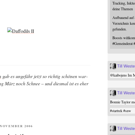
Tracking, Inklu
deine Themen
Aufbauend auf
Verzeichnis ken
gefunden.
Boosts willk
#
Gemeinderat
Till West
@
kaibojens
Im Mi
n
gab es unge­fähr jetzt so rich­tig schö­nen war­
g März noch Schnee – und dies­mal ist es eher
Till West
Bonnie Taylor me
#
startrek
#
snw
ENTLICHT
. NOVEMBER 2006
Till West