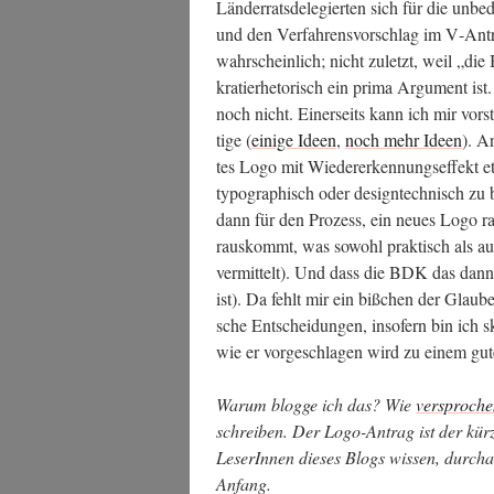
Län­der­rats­de­le­gier­ten sich für die unbe
und den Ver­fah­rens­vor­schlag im V‑Antr
wahr­schein­lich; nicht zuletzt, weil „di
kra­tier­he­to­risch ein pri­ma Argu­ment i
noch nicht. Einer­seits kann ich mir vor­ste
ti­ge (
eini­ge Ideen
,
noch mehr Ideen
). An
tes Logo mit Wie­der­erken­nungs­ef­fekt e
typo­gra­phisch oder design­tech­nisch zu be
dann für den Pro­zess, ein neu­es Logo ra
raus­kommt, was sowohl prak­tisch als auch 
ver­mit­telt). Und dass die BDK das dan
ist). Da fehlt mir ein biß­chen der Glau­b
sche Ent­schei­dun­gen, inso­fern bin ich s
wie er vor­ge­schla­gen wird zu einem gut
War­um blog­ge ich das? Wie
ver­spro­ch
schrei­ben. Der Logo-Antrag ist der kür­z
Lese­rIn­nen die­ses Blogs wis­sen, durch­
Anfang.