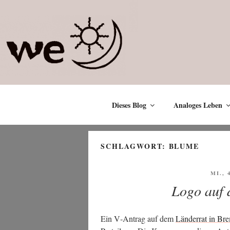
Zum
Inhalt
springen
Dieses Blog
Analoges Leben
SCHLAGWORT:
BLUME
VERÖ
MI., 
AM
Logo auf 
Ein V‑Antrag auf dem
Län­der­rat in Br