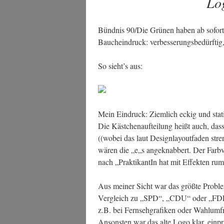
Log
Bünd­nis 90/Die Grü­nen haben ab sofort
Bauch­ein­druck: ver­bes­se­rungs­be­dürf­t
So sieht’s aus:
Mein Ein­druck: Ziem­lich eckig und sta­ti
Die Käst­chen­auf­tei­lung heißt auch, dass
((wobei das laut Design­lay­out­fa­den stren
wären die „e„s ange­knab­bert. Der Farb­v
nach „Prak­ti­kan­tIn hat mit Effek­ten rum­
Aus mei­ner Sicht war das größ­te Pro­bl
Ver­gleich zu „SPD“, „CDU“ oder „FDP
z.B. bei Fern­seh­gra­fi­ken oder Wahl­um­fra
Ansons­ten war das alte Logo klar, ein­pr