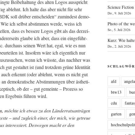
­ding­te Bei­be­hal­tung des alten Logos aus­spricht
Science Fiction
ag ablehnt. Ich hal­te das aber nicht für sehr
Do., 9. Juli 2026
e BDK soll drü­ber ent­schei­den“ zumin­dest demo­
st. Wie ich selbst abstim­men wer­de, weiss ich
Photo of the we
So., 5. Juli 2026
l­len, dass es bes­se­re Logos gibt als das der­zei­
de­rer­seits glau­be ich aber, dass ein ein­ge­führ­
Kurz: Wie halte
tc. durch­aus sei­nen Wert hat, egal, wie es nun
Do., 2. Juli 2026
ur­tei­len ist. Inso­fern wäre ich eigent­lich nur
us­zu­su­chen, wenn ich wüss­te, das nach­her was
SCHLAGWÖR
gut gestal­tet ist (und trotz­dem grü­ne Iden­ti­tät
n auch erkennt (oder ablehnt, wenn es nicht gut
afd
angel
e an demo­kra­ti­sche Abstim­mun­gen über ästhe­ti­
kep­tisch, ob der – gut gemein­te – Pro­zess so
btw13
bu
en Ergeb­nis füh­ren wird.
cdu
fanta
en
, möch­te ich etwas zu den Län­der­rats­an­trä­gen
garten
ge
es­te – und zugleich einer, der mich, wie getreue
hochschulpoli
aus inter­es­siert. Des­we­gen macht er den