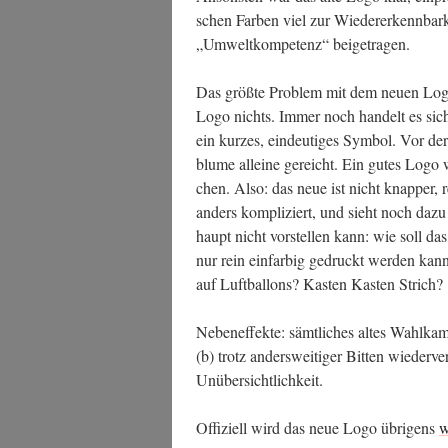
schen Far­ben viel zur Wie­der­erkenn­bar­
„Umwelt­kom­pe­tenz“ beigetragen.
Das größ­te Pro­blem mit dem neu­en Log
Logo nichts. Immer noch han­delt es sich
ein kur­zes, ein­deu­ti­ges Sym­bol. Vor d
blu­me allei­ne gereicht. Ein gutes Logo w
chen. Also: das neue ist nicht knap­per, red
anders kom­pli­ziert, und sieht noch da
haupt nicht vor­stel­len kann: wie soll d
nur rein ein­far­big gedruckt wer­den kann
auf Luft­bal­lons? Kas­ten Kas­ten Strich?
Neben­ef­fek­te: sämt­li­ches altes Wahl­ka
(b) trotz anders­wei­ti­ger Bit­ten wie­der
Unübersichtlichkeit.
Offi­zi­ell wird das neue Logo übri­gens
w