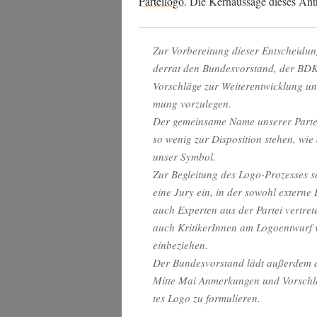
Par­tei­lo­go
. Die Kern­aus­sa­ge die­ses Ant
Zur Vor­be­rei­tung die­ser Ent­schei­d
der­rat den Bun­des­vor­stand, der B
Vor­schlä­ge zur Wei­ter­ent­wick­lung 
mung vorzulegen.
Der gemein­sa­me Name unse­rer Par­t
so wenig zur Dis­po­si­ti­on ste­hen, wie
unser Symbol.
Zur Beglei­tung des Logo-Pro­zes­ses se
eine Jury ein, in der sowohl exter­ne
auch Exper­ten aus der Par­tei ver­tre­
auch Kri­ti­ke­rIn­nen am Logo­ent­wurf
einbeziehen.
Der Bun­des­vor­stand lädt außer­dem d
Mit­te Mai Anmer­kun­gen und Vor­schlä
tes Logo zu formulieren.