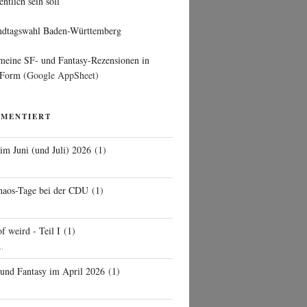
entlich sein soll
ndtagswahl Baden-Württemberg
 meine SF- und Fantasy-Rezensionen in
 Form
(Google AppSheet)
MMENTIERT
 im Juni (und Juli) 2026
(
1
)
d
haos-Tage bei der CDU
(
1
)
f weird - Teil I
(
1
)
..
 und Fantasy im April 2026
(
1
)