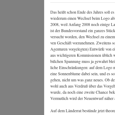
Das heißt schon Ende des Jah­res soll 
wie­der­um einen Wech­sel beim Logo ablehn
2008, weil Anfang 2008 noch eini­ge Land­t
ist der Bun­des­vor­stand ein gan­zes Stück
ver­sucht wor­den, den Wech­sel zu einem n
ven Geschäft vor­zu­neh­men. Zwei­tens sol
Agen­tu­ren vor­ge­leg­ten) Ent­wür­fe von
aus wich­ti­ge­ren Kom­mis­sio­nen üblich w
biß­chen Span­nung muss ja gewahrt blei­b
li­che Ein­schrän­kun­gen: auf dem Logo 
eine Son­nen­blu­me dabei sein, und es so
gehen, nicht um was ganz neu­es. Ob d
wohl auch aus Ver­druß über das Vor­ge­h
wur­de, da noch eine zwei­te Chan­ce bekom
Ver­mut­lich wird der Neu­ent­wurf näher 
Auf dem Län­der­rat bestün­de jetzt theo­re