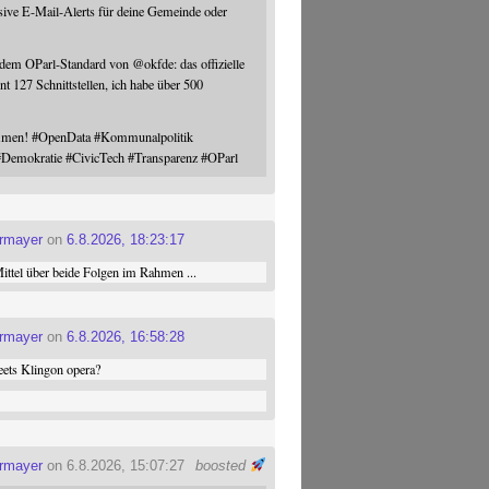
sive E-Mail-Alerts für deine Gemeinde oder
 dem OParl-Standard von
@
okfde
: das offizielle
nt 127 Schnittstellen, ich habe über 500
ommen!
#
OpenData
#
Kommunalpolitik
#
Demokratie
#
CivicTech
#
Transparenz
#
OParl
ermayer
on
6.8.2026, 18:23:17
ttel über beide Folgen im Rahmen ...
ermayer
on
6.8.2026, 16:58:28
ets Klingon opera?
ermayer
on 6.8.2026, 15:07:27
boosted