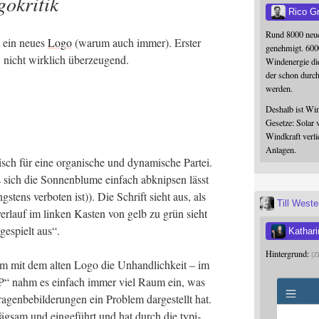
okritik
Rico G
Rund 8000 neue
 ein neu­es
Logo
(war­um auch immer). Ers­ter
genehmigt. 600
ig, nicht wirk­lich überzeugend.
Windenergie die
der schon durc
werden.
Deshalb ist Win
Gesetze: Solar 
Windkraft verli
Anlagen.
sch für eine orga­ni­sche und dyna­mi­sche Par­tei.
 sich die Son­nen­blu­me ein­fach abknip­sen lässt
gs­tens ver­bo­ten ist)). Die Schrift sieht aus, als
Till West
er­lauf im lin­ken Kas­ten von gelb zu grün sieht
ge­spielt aus“.
Kathari
Hintergrund:
Z
em mit dem alten Logo die Unhand­lich­keit – im
“ nahm es ein­fach immer viel Raum ein, was
­gen­be­bil­de­run­gen ein Pro­blem dar­ge­stellt hat.
äg­sam und ein­ge­führt und hat durch die typi­