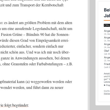
keit und zum Trans­port der Kern­bot­schaft
o: es ändert am größ­ten Pro­blem mit dem alten
 um eine aus­ufern­de Logo­land­schaft, nicht um
er Fusi­on Grü­ne – Bünd­nis 90 hat die Son­nen­
ür­de die­sen Grad von Ein­präg­sam­keit errei­
u­zier­ter, ein­fa­cher, son­dern ein­fach nur
zu nicht schön aus. Und was ich mir noch über­
as gan­ze in Anwen­dun­gen aus­se­hen, bei denen
, ohne Grau­stu­fen oder Farb­ab­stu­fun­gen – z.B.
mpf­ma­te­ri­al kann (a) weg­ge­wor­fen wer­den oder
­ver­wen­det wer­den, und führt dann zu neu­er
ie folgt begrün­det
: