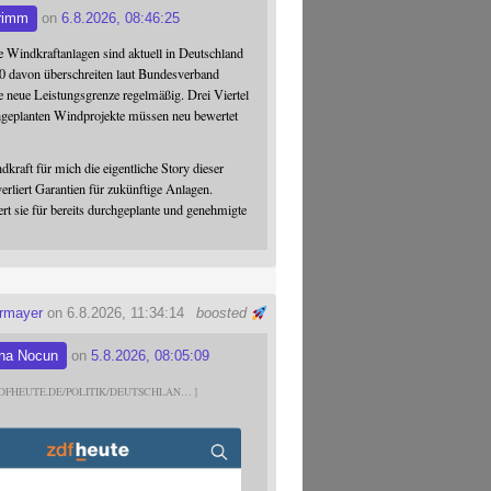
rimm
on
6.8.2026, 08:46:25
 Windkraftanlagen sind aktuell in Deutschland
0 davon überschreiten laut Bundesverband
 neue Leistungsgrenze regelmäßig. Drei Viertel
hgeplanten Windprojekte müssen neu bewertet
dkraft für mich die eigentliche Story dieser
verliert Garantien für zukünftige Anlagen.
ert sie für bereits durchgeplante und genehmigte
ermayer
on 6.8.2026, 11:34:14
boosted
na Nocun
on
5.8.2026, 08:05:09
DFHEUTE.DE/POLITIK/DEUTSCHLAN