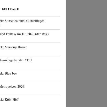
N BEITRÄGE
ek: Sunset colours, Gundelfingen
6
 und Fantasy im Juli 2026 (der Rest)
ek: Maracuja flower
haos-Tage bei der CDU
ek: Blue bee
 Metropolcon 2026
eek: Köln Hbf