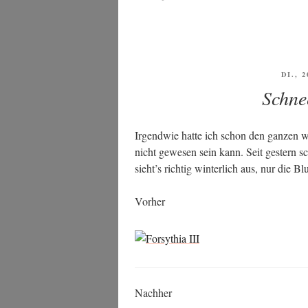
VERÖ
DI., 
AM
Schne
Irgend­wie hat­te ich schon den gan­zen w
nicht gewe­sen sein kann. Seit ges­tern sc
sieht’s rich­tig win­ter­lich aus, nur die 
Vor­her
Nach­her