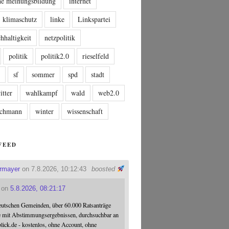
che meinungsbildung
internet
klimaschutz
linke
Linkspartei
hhaltigkeit
netzpolitik
politik
politik2.0
rieselfeld
n
sf
sommer
spd
stadt
itter
wahlkampf
wald
web2.0
tschmann
winter
wissenschaft
FEED
ermayer
on 7.8.2026, 10:12:43
boosted
on
5.8.2026, 08:21:17
eutschen Gemeinden, über 60.000 Ratsanträge
e mit Abstimmungsergebnissen, durchsuchbar an
blick.de - kostenlos, ohne Account, ohne