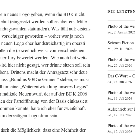
DIE LETZTE
es ein neu­es Logo geben, wenn die BDK nicht
t (ein­ge­setzt wer­den soll es aber erst Mit­te
Photo of the we
ags­wah­len statt­fin­den). Was fällt auf: ers­tens
So., 2. August 202
 vor­sich­ti­ger gewor­den – vor­her war ja noch
Science Fiction
eu­en Logo eher hand­streich­ar­tig im ope­ra­ti­
Mi., 29. Juli 2026
­len die (soweit ich weiss von ver­schie­de­nen
 einer Jury bewer­tet wer­den. Wie auch bei weit­
Photo of the we
ird hier nicht gesagt, wer drin­ne sit­zen soll (ein
So., 26. Juli 2026
en). Drit­tens macht der Antrags­text sehr deut­
Das C‑Wort – C
muss „Bünd­nis 90/Die Grü­nen“ ste­hen, es muss
Sa., 25. Juli 2026
ll um eine „Wei­ter­ent­wick­lung unse­res Logos“
Photo of the we
er
radi­ka­le Neu­ent­wurf
, der auf der BDK 2006
So., 19. Juli 2026
en der Par­tei­füh­rung von der
Basis ein­kas­siert
­men könn­te, hal­te ich eher für zwei­fel­haft.
Aufschrieb zur
am der­zei­ti­gen Logo dran sein.
So., 12. Juli 2026
Photo of the w
­tisch die Mög­lich­keit, dass eine Mehr­heit der
So., 12. Juli 2026