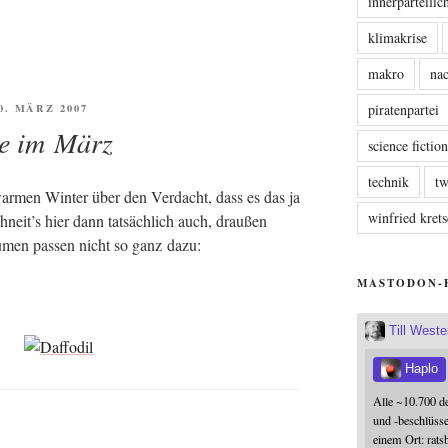
innerparteili
klimakrise
makro
nac
FFENTLICHT
piratenpartei
20. MÄRZ 2007
e im März
science fictio
technik
tw
ar­men Win­ter über den Ver­dacht, dass es das ja
winfried kre
hneit’s hier dann tat­säch­lich auch, drau­ßen
Blu­men pas­sen nicht so ganz dazu:
MASTODON-
Till West
Haplo
Alle ~10.700 d
und -beschlüss
einem Ort: rats