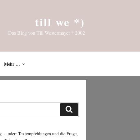
till we *)
Das Blog von Till Westermayer * 2002
Mehr …
Suchen
g ... oder: Textempfehlungen und die Frage,