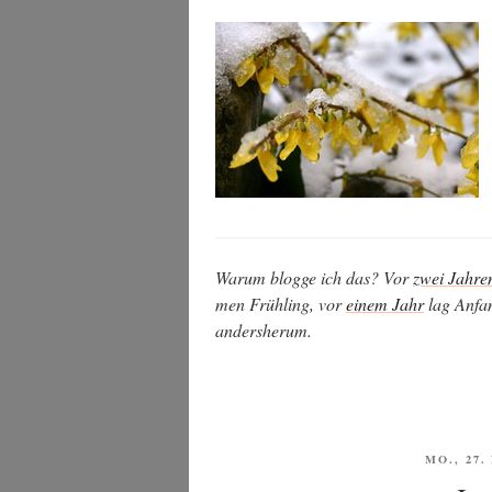
War­um blog­ge ich das? Vor
zwei Jah­re
men Früh­ling, vor
einem Jahr
lag Anfan
andersherum.
VERÖFF
MO., 27
AM