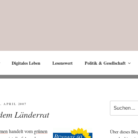
Digitales Leben
Lesenswert
Politik & Gesellschaft
Suche
FFENTLICHT
4. APRIL 2007
nach:
dem Länderrat
e­men
han­delt vom
grü­nen
Über dieses Blo