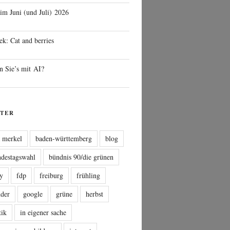
 im Juni (und Juli) 2026
ek: Cat and berries
n Sie’s mit AI?
TER
a merkel
baden-württemberg
blog
ndestagswahl
bündnis 90/die grünen
sy
fdp
freiburg
frühling
nder
google
grüne
herbst
tik
in eigener sache