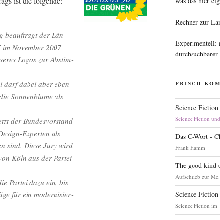
rags ist die folgende:
was das hier eig
Rechner zur La
ung beauf­tragt der Län­
Experimentell:
DK im Novem­ber 2007
durchsuchbarer
unse­res Logos zur Abstim­
ei darf dabei aber eben­
FRISCH KO
 die Son­nen­blu­me als
Science Fiction
Science Fiction un
tzt der Bun­des­vor­stand
 Design-Exper­ten als
Das C-Wort - C
ten sind. Die­se Jury wird
Frank Hamm
 von Köln aus der Par­tei
The good kind o
Aufschrieb zur Me.
ie Par­tei dazu ein, bis
Science Fiction
­ge für ein moder­ni­sier­
Science Fiction im