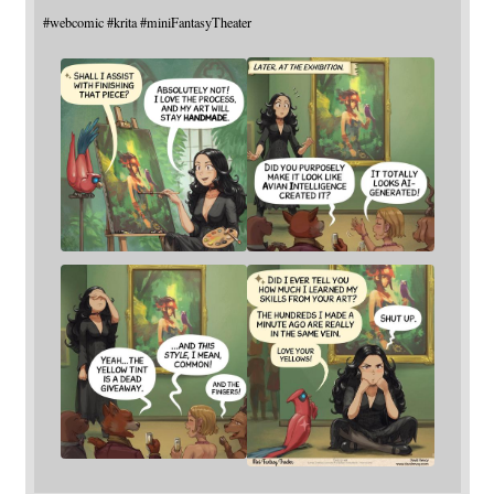
#
webcomic
#
krita
#
miniFantasyTheater