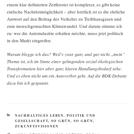
einem klar defi­nier­ten Zeit­fens­ter ist kom­ple­xer, es gibt kei­ne
ein­fa­che Nach­rüst­mög­lich­keit – aber letzt­lich ist es die ehr­li­che
Ant­wort auf den Bei­trag des Ver­kehrs zu Treib­haus­ga­sen und
zum mensch­ge­mach­ten Kli­ma­wan­del. Und dar­um stim­me ich
zu: wer die Auto­in­dus­trie erhal­ten möch­te, muss jetzt poli­tisch
in den Markt eingreifen.
War­um blog­ge ich das? Weil’s zwar ganz und gar nicht „mein“
The­ma ist, ich im Sin­ne einer gelin­gen­den sozi­al-öko­lo­gi­schen
Trans­for­ma­ti­on hier aber ganz kla­ren Hand­lungs­be­darf sehe.
Und es eben nicht um ein Auto­ver­bot geht. Auf die BDK-Debat­te
dazu bin ich gespannt.
KATEGORIEN
NACHHALTIGES LEBEN
,
POLITIK UND
GESELLSCHAFT
,
SO GRÜN, SO GRÜN
,
ZUKUNFTSVISIONEN