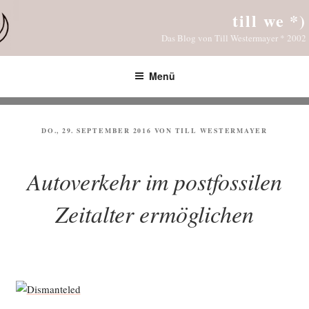
Zum
till we *)
Inhalt
Das Blog von Till Westermayer * 2002
springen
Menü
VERÖFFENTLICHT
DO., 29. SEPTEMBER 2016
VON
TILL WESTERMAYER
AM
Autoverkehr im postfossilen
Zeitalter ermöglichen