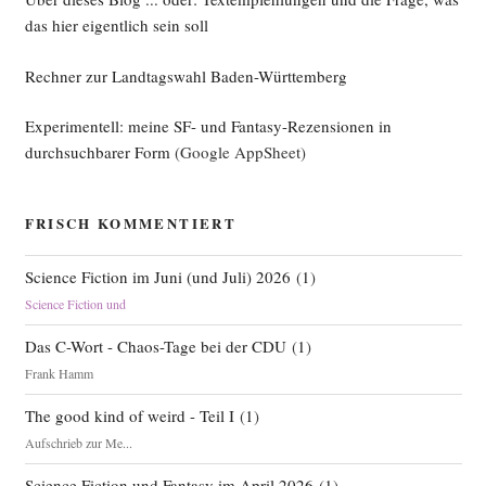
das hier eigentlich sein soll
Rechner zur Landtagswahl Baden-Württemberg
Experimentell: meine SF- und Fantasy-Rezensionen in
durchsuchbarer Form
(Google AppSheet)
FRISCH KOMMENTIERT
Science Fiction im Juni (und Juli) 2026
(
1
)
Science Fiction und
Das C-Wort - Chaos-Tage bei der CDU
(
1
)
Frank Hamm
The good kind of weird - Teil I
(
1
)
Aufschrieb zur Me...
Science Fiction und Fantasy im April 2026
(
1
)