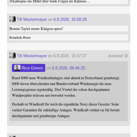
@
kaibojens
Im Mittel über beide Folgen im Rahmen ...
Till Westermayer
on
6.8.2026, 16:58:28
Bonnie Taylor meets Klingon opera?
#
startrek
#
snw
Till Westermayer
on 6.8.2026, 15:07:27
boosted 🚀
Rico Grimm
on
6.8.2026, 08:46:25
Rund 8000 neue Windkraftanlagen sind aktuell in Deutschland genehmigt.
6000 davon überschreiten laut Bundesverband Windenergie die neue
Leistungsgrenze regelmäßig. Drei Viertel der schon durchgeplanten
Windprojekte müssen neu bewertet werden.
Deshalb ist Windkraft für mich die eigentliche Story dieser Gesetze: Solar
verliert Garantien für zukünftige Anlagen. Windkraft verliert sie für bereits
durchgeplante und genehmigte Anlagen.