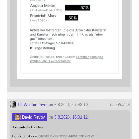
Till Westermayer
on 6.8.2026, 07:43:10
boosted 🚀
David Revoy
on
5.8.2026, 16:01:12
Authenticity Problem
Bonus timelapse:
PEPPERCARROT.COM/EN/MINIFANTAS