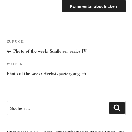
Beitragsnavigation
Vorheriger
ZURÜCK
Beitrag
Photo of the week: Sunflower series IV
Nächster
WEITER
Beitrag
Photo of the week: Herbstspaziergang
Suche
Such
nach:
Über dieses Blog ... oder: Textempfehlungen und die Frage, was