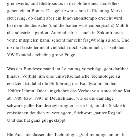
grenz­wer­te, und Elek­tro­au­tos in der Flot­te eines Her­stel­lers
geben einen Bonus. Das geht zwar schon in Rich­tung Markt­
steue­rung, ob damit aber ein Inno­va­ti­ons­tem­po erreicht wird,
bei dem die deut­sche (und die baden-würt­tem­ber­gi­sche) Mobi­li­
täts­in­dus­trie – par­don, Auto­in­dus­trie – auch in Zukunft noch
vor­ne mit­spie­len kann, scheint mir sehr frag­wür­dig zu sein. Und
ob die Her­stel­ler nicht viel­leicht doch schum­meln, ist seit dem
VW-Skan­dal auch eine gro­ße Frage …
Was der Bun­des­vor­stand im Leit­an­trag vor­schlägt, geht dar­über
hin­aus. Vor­bild, um eine umwelt­schäd­li­che Tech­no­lo­gie zu
erset­zen, ist dabei die Ein­füh­rung des Kata­ly­sa­tors in den
1980er Jah­ren. Oder umge­kehrt: das Ver­bot von Autos ohne Kat
ab 1989 bzw. 1993 in Deutsch­land, wie es die dama­li­ge
schwarz-gel­be Bun­des­re­gie­rung erlas­sen hat, um die Stick­oxid­
emis­sio­nen deut­lich zu ver­rin­gern, Stich­wort „sau­rer Regen“.
Und das
hat ganz gut geklappt
.
Ein Aus­lau­fen­las­sen der Tech­no­lo­gie „Ver­bren­nungs­mo­tor“ in