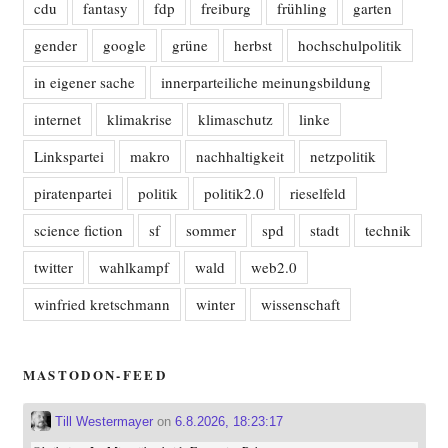
cdu
fantasy
fdp
freiburg
frühling
garten
gender
google
grüne
herbst
hochschulpolitik
in eigener sache
innerparteiliche meinungsbildung
internet
klimakrise
klimaschutz
linke
Linkspartei
makro
nachhaltigkeit
netzpolitik
piratenpartei
politik
politik2.0
rieselfeld
science fiction
sf
sommer
spd
stadt
technik
twitter
wahlkampf
wald
web2.0
winfried kretschmann
winter
wissenschaft
MASTODON-FEED
Till Westermayer
on
6.8.2026, 18:23:17