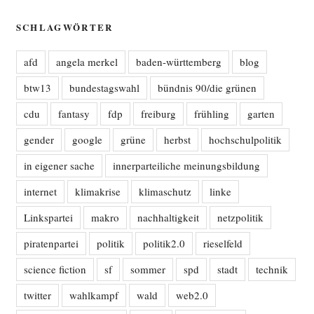
SCHLAGWÖRTER
afd
angela merkel
baden-württemberg
blog
btw13
bundestagswahl
bündnis 90/die grünen
cdu
fantasy
fdp
freiburg
frühling
garten
gender
google
grüne
herbst
hochschulpolitik
in eigener sache
innerparteiliche meinungsbildung
internet
klimakrise
klimaschutz
linke
Linkspartei
makro
nachhaltigkeit
netzpolitik
piratenpartei
politik
politik2.0
rieselfeld
science fiction
sf
sommer
spd
stadt
technik
twitter
wahlkampf
wald
web2.0