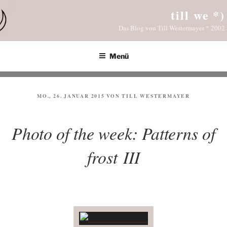
Zum
till we *)
Inhalt
Das Blog von Till Westermayer * 2002
springen
Menü
VERÖFFENTLICHT
MO., 26. JANUAR 2015
VON
TILL WESTERMAYER
AM
Photo of the week: Patterns of
frost III