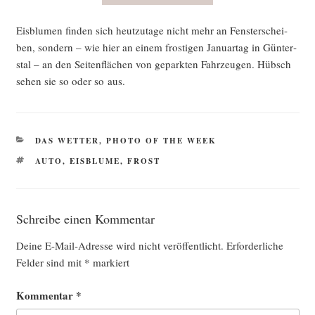
Eis­blu­men fin­den sich heut­zu­ta­ge nicht mehr an Fens­ter­schei­
ben, son­dern – wie hier an einem fros­ti­gen Janu­ar­tag in Gün­ter­
s­tal – an den Sei­ten­flä­chen von gepark­ten Fahr­zeu­gen. Hübsch
sehen sie so oder so aus.
KATEGORIEN
DAS WETTER
,
PHOTO OF THE WEEK
SCHLAGWÖRTER
AUTO
,
EISBLUME
,
FROST
Schreibe einen Kommentar
Deine E-Mail-Adresse wird nicht veröffentlicht.
Erforderliche
Felder sind mit
*
markiert
Kommentar
*