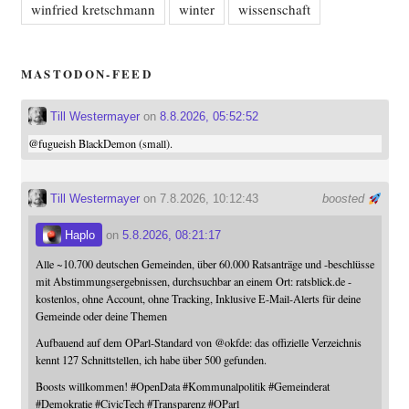
winfried kretschmann
winter
wissenschaft
MASTODON-FEED
Till Westermayer
on
8.8.2026, 05:52:52
@
fugueish
BlackDemon (small).
Till Westermayer
on 7.8.2026, 10:12:43
boosted
Haplo
on
5.8.2026, 08:21:17
Alle ~10.700 deutschen Gemeinden, über 60.000 Ratsanträge und -beschlüsse
mit Abstimmungsergebnissen, durchsuchbar an einem Ort: ratsblick.de -
kostenlos, ohne Account, ohne Tracking, Inklusive E-Mail-Alerts für deine
Gemeinde oder deine Themen
Aufbauend auf dem OParl-Standard von
@
okfde
: das offizielle Verzeichnis
kennt 127 Schnittstellen, ich habe über 500 gefunden.
Boosts willkommen!
#
OpenData
#
Kommunalpolitik
#
Gemeinderat
#
Demokratie
#
CivicTech
#
Transparenz
#
OParl