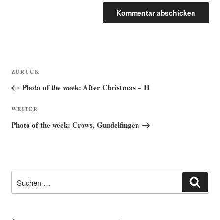
Beitragsnavigation
Vorheriger
ZURÜCK
Beitrag
Photo of the week: After Christmas – II
Nächster
WEITER
Beitrag
Photo of the week: Crows, Gundelfingen
Suche
Such
nach: