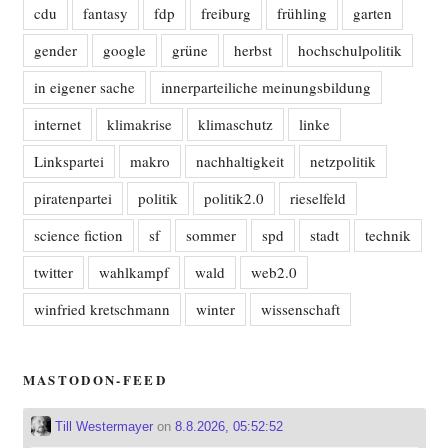
cdu
fantasy
fdp
freiburg
frühling
garten
gender
google
grüne
herbst
hochschulpolitik
in eigener sache
innerparteiliche meinungsbildung
internet
klimakrise
klimaschutz
linke
Linkspartei
makro
nachhaltigkeit
netzpolitik
piratenpartei
politik
politik2.0
rieselfeld
science fiction
sf
sommer
spd
stadt
technik
twitter
wahlkampf
wald
web2.0
winfried kretschmann
winter
wissenschaft
MASTODON-FEED
Till Westermayer
on
8.8.2026, 05:52:52