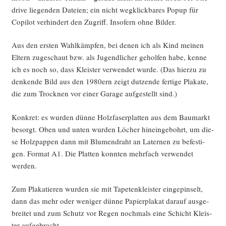
dri­ve lie­gen­den Datei­en; ein nicht weg­klick­ba­res Popup für
Copi­lot ver­hin­dert den Zugriff. Inso­fern ohne Bilder.
Aus den ers­ten Wahl­kämp­fen, bei denen ich als Kind mei­nen
Eltern zuge­schaut bzw. als Jugend­li­cher gehol­fen habe, ken­ne
ich es noch so, dass Kleis­ter ver­wen­det wur­de. (Das hier­zu zu
den­ken­de Bild aus den 1980ern zeigt dut­zen­de fer­ti­ge Pla­ka­te,
die zum Trock­nen vor einer Gara­ge auf­ge­stellt sind.)
Kon­kret: es wur­den dün­ne Holz­fa­ser­plat­ten aus dem Bau­markt
besorgt. Oben und unten wur­den Löcher hin­ein­ge­bohrt, um die­
se Holz­pap­pen dann mit Blu­men­draht an Later­nen zu befes­ti­
gen. For­mat A1. Die Plat­ten konn­ten mehr­fach ver­wen­det
werden.
Zum Pla­ka­tie­ren wur­den sie mit Tape­ten­kleis­ter ein­ge­pin­selt,
dann das mehr oder weni­ger dün­ne Papier­pla­kat dar­auf aus­ge­
brei­tet und zum Schutz vor Regen noch­mals eine Schicht Kleis­
ter aufgebracht.