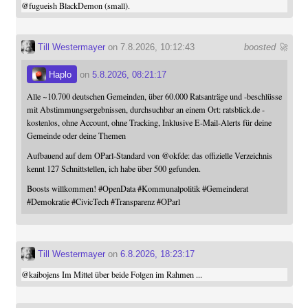
@
fugueish
BlackDemon (small).
Till Westermayer
on 7.8.2026, 10:12:43
boosted 🚀
Haplo
on
5.8.2026, 08:21:17
Alle ~10.700 deutschen Gemeinden, über 60.000 Ratsanträge und -beschlüsse
mit Abstimmungsergebnissen, durchsuchbar an einem Ort: ratsblick.de -
kostenlos, ohne Account, ohne Tracking, Inklusive E-Mail-Alerts für deine
Gemeinde oder deine Themen
Aufbauend auf dem OParl-Standard von
@
okfde
: das offizielle Verzeichnis
kennt 127 Schnittstellen, ich habe über 500 gefunden.
Boosts willkommen!
#
OpenData
#
Kommunalpolitik
#
Gemeinderat
#
Demokratie
#
CivicTech
#
Transparenz
#
OParl
Till Westermayer
on
6.8.2026, 18:23:17
@
kaibojens
Im Mittel über beide Folgen im Rahmen ...