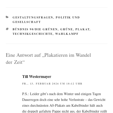
KATEGORIEN
GESTALTUNGSFRAGEN
,
POLITIK UND
GESELLSCHAFT
SCHLAGWÖRTER
BÜNDNIS 90/DIE GRÜNEN
,
GRÜNE
,
PLAKAT
,
TECHNIKGESCHICHTE
,
WAHLKAMPF
Eine Antwort auf „Plakatieren im Wandel
der Zeit“
Till Westermayer
FR., 13. FEBRUAR 2026 UM 18:12 UHR
P.S.: Lei­der gibt’s nach dem Win­ter und eini­gen Tagen
Dau­er­re­gen doch eine sehr hohe Ver­lust­ra­te – das Gewicht
eines durch­näss­ten A0-Pla­kats am Kabel­bin­der hält auch
die dop­pelt gefal­te­te Pap­pe nicht aus, der Kabel­bin­der reißt