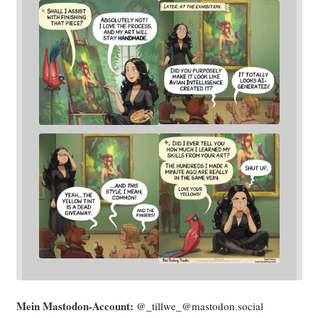
Mein Mast­o­don-Account:
@_tillwe_@mastodon.social