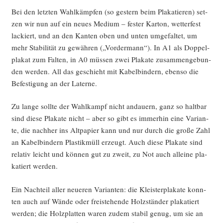
Bei den letz­ten Wahl­kämp­fen (so ges­tern beim Pla­ka­tie­ren) set­
zen wir nun auf ein neu­es Medi­um – fes­ter Kar­ton, wet­ter­fest
lackiert, und an den Kan­ten oben und unten umge­fal­tet, um
mehr Sta­bi­li­tät zu gewäh­ren („Vor­der­mann“). In A1 als Dop­pel­
pla­kat zum Fal­ten, in A0 müs­sen zwei Pla­ka­te zusam­men­ge­bun­
den wer­den. All das geschieht mit Kabel­bin­dern, eben­so die
Befes­ti­gung an der Laterne.
Zu lan­ge soll­te der Wahl­kampf nicht andau­ern, ganz so halt­bar
sind die­se Pla­ka­te nicht – aber so gibt es immer­hin eine Vari­an­
te, die nach­her ins Alt­pa­pier kann und nur durch die gro­ße Zahl
an Kabel­bin­dern Plas­tik­müll erzeugt. Auch die­se Pla­ka­te sind
rela­tiv leicht und kön­nen gut zu zweit, zu Not auch allei­ne pla­
ka­tiert werden.
Ein Nach­teil aller neue­ren Vari­an­ten: die Kleis­ter­pla­ka­te konn­
ten auch auf Wän­de oder frei­ste­hen­de Holz­stän­der pla­ka­tiert
wer­den; die Holz­plat­ten waren zudem sta­bil genug, um sie an