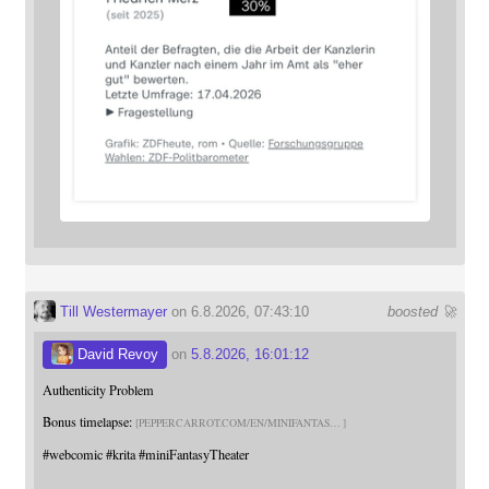
Till Westermayer
on 6.8.2026, 07:43:10
boosted 🚀
David Revoy
on
5.8.2026, 16:01:12
Authenticity Problem
Bonus timelapse:
PEPPERCARROT.COM/EN/MINIFANTAS
#
webcomic
#
krita
#
miniFantasyTheater