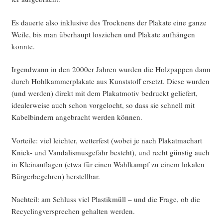
Es dau­er­te also inklu­si­ve des Trock­nens der Pla­ka­te eine gan­ze
Wei­le, bis man über­haupt los­zie­hen und Pla­ka­te auf­hän­gen
konnte.
Irgend­wann in den 2000er Jah­ren wur­den die Holz­pap­pen dann
durch Hohl­kam­mer­pla­ka­te aus Kunst­stoff ersetzt. Die­se wur­den
(und wer­den) direkt mit dem Pla­kat­mo­tiv bedruckt gelie­fert,
idea­ler­wei­se auch schon vor­ge­locht, so dass sie schnell mit
Kabel­bin­dern ange­bracht wer­den können.
Vor­tei­le: viel leich­ter, wet­ter­fest (wobei je nach Pla­kat­mach­art
Knick- und Van­da­lis­mus­ge­fahr besteht), und recht güns­tig auch
in Klein­auf­la­gen (etwa für einen Wahl­kampf zu einem loka­len
Bür­ger­be­geh­ren) herstellbar.
Nach­teil: am Schluss viel Plas­tik­müll – und die Fra­ge, ob die
Recy­cling­ver­spre­chen gehal­ten werden.