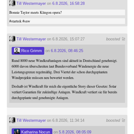
Till Westermayer
on
6.8.2026, 16:58:28
Bonnie Taylor meets Klingon opera?
#
startrek
#
snw
Till Westermayer
on 6.8.2026, 15:07:27
boosted 🚀
Rico Grimm
on
6.8.2026, 08:46:25
Rund 8000 neue Windkraftanlagen sind aktuell in Deutschland genehmigt.
6000 davon überschreiten laut Bundesverband Windenergie die neue
Leistungsgrenze regelmäßig. Drei Viertel der schon durchgeplanten
Windprojekte müssen neu bewertet werden.
Deshalb ist Windkraft für mich die eigentliche Story dieser Gesetze: Solar
verliert Garantien für zukünftige Anlagen. Windkraft verliert sie für bereits
durchgeplante und genehmigte Anlagen.
Till Westermayer
on 6.8.2026, 11:34:14
boosted 🚀
Katharina Nocun
on
5.8.2026, 08:05:09