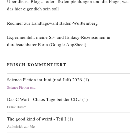
Über dieses Blog ... oder: Textempfehlungen und die Frage, was
das hier eigentlich sein soll
Rechner zur Landtagswahl Baden-Württemberg
Experimentell: meine SF- und Fantasy-Rezensionen in
durchsuchbarer Form
(Google AppSheet)
FRISCH KOMMENTIERT
Science Fiction im Juni (und Juli) 2026
(
1
)
Science Fiction und
Das C-Wort - Chaos-Tage bei der CDU
(
1
)
Frank Hamm
The good kind of weird - Teil I
(
1
)
Aufschrieb zur Me...