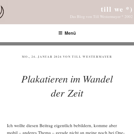
Zum
till we *)
Inhalt
Das Blog von Till Westermayer * 2002
springen
Menü
VERÖFFENTLICHT
MO., 26. JANUAR 2026
VON
TILL WESTERMAYER
AM
Plakatieren im Wandel
der Zeit
Ich woll­te die­sen Bei­trag eigent­lich bebil­dern, kom­me aber
mobil – ande­res The­ma – gera­de nicht an mei­ne noch bei One­