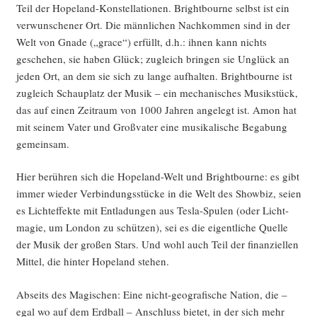
Teil der Hope­land-Kon­stel­la­tio­nen. Bright­bourne selbst ist ein
ver­wun­sche­ner Ort. Die männ­li­chen Nach­kom­men sind in der
Welt von Gna­de („grace“) erfüllt, d.h.: ihnen kann nichts
gesche­hen, sie haben Glück; zugleich brin­gen sie Unglück an
jeden Ort, an dem sie sich zu lan­ge auf­hal­ten. Bright­bourne ist
zugleich Schau­platz der Musik – ein mecha­ni­sches Musik­stück,
das auf einen Zeit­raum von 1000 Jah­ren ange­legt ist. Amon hat
mit sei­nem Vater und Groß­va­ter eine musi­ka­li­sche Bega­bung
gemeinsam.
Hier berüh­ren sich die Hope­land-Welt und Bright­bourne: es gibt
immer wie­der Ver­bin­dungs­stü­cke in die Welt des Show­biz, sei­en
es Licht­ef­fek­te mit Ent­la­dun­gen aus Tes­la-Spu­len (oder Licht­
ma­gie, um Lon­don zu schüt­zen), sei es die eigent­li­che Quel­le
der Musik der gro­ßen Stars. Und wohl auch Teil der finan­zi­el­len
Mit­tel, die hin­ter Hope­land stehen.
Abseits des Magi­schen: Eine nicht-geo­gra­fi­sche Nati­on, die –
egal wo auf dem Erd­ball – Anschluss bie­tet, in der sich mehr