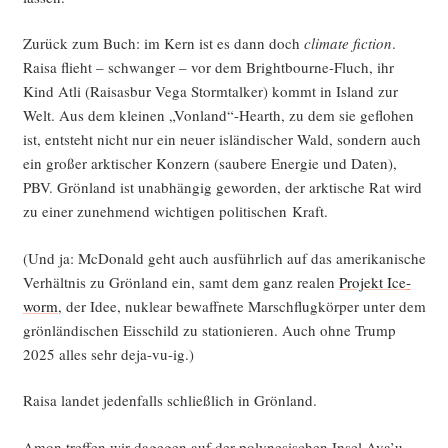
Zurück zum Buch: im Kern ist es dann doch
cli­ma­te fic­tion
.
Raisa flieht – schwan­ger – vor dem Bright­bourne-Fluch, ihr
Kind Atli (Raisas­bur Vega Storm­tal­ker) kommt in Island zur
Welt. Aus dem klei­nen „Vonland“-Hearth, zu dem sie geflo­hen
ist, ent­steht nicht nur ein neu­er islän­di­scher Wald, son­dern auch
ein gro­ßer ark­ti­scher Kon­zern (sau­be­re Ener­gie und Daten),
PBV. Grön­land ist unab­hän­gig gewor­den, der ark­ti­sche Rat wird
zu einer zuneh­mend wich­ti­gen poli­ti­schen Kraft.
(Und ja: McDo­nald geht auch aus­führ­lich auf das ame­ri­ka­ni­sche
Ver­hält­nis zu Grön­land ein, samt dem ganz rea­len
Pro­jekt Ice­
worm
, der Idee, nukle­ar bewaff­ne­te Marsch­flug­kör­per unter dem
grön­län­di­schen Eis­schild zu sta­tio­nie­ren. Auch ohne Trump
2025 alles sehr deja-vu-ig.)
Raisa lan­det jeden­falls schließ­lich in Grönland.
Amon tref­fen wir dage­gen auf der poly­ne­si­schen Insel Ava’u