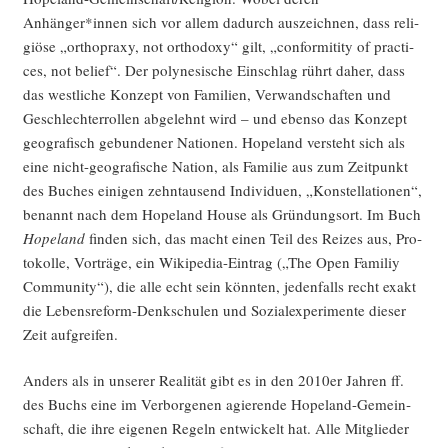
Anhänger*innen sich vor allem dadurch aus­zeich­nen, dass reli­
giö­se „orthop­ra­xy, not ortho­do­xy“ gilt, „con­for­mi­tity of prac­ti­
ces, not belief“. Der poly­ne­si­sche Ein­schlag rührt daher, dass
das west­li­che Kon­zept von Fami­li­en, Ver­wand­schaf­ten und
Geschlech­ter­rol­len abge­lehnt wird – und eben­so das Kon­zept
geo­gra­fisch gebun­de­ner Natio­nen. Hope­land ver­steht sich als
eine nicht-geo­gra­fi­sche Nati­on, als Fami­lie aus zum Zeit­punkt
des Buches eini­gen zehn­tau­send Indi­vi­du­en, „Kon­stel­la­tio­nen“,
benannt nach dem Hope­land House als Grün­dungs­ort. Im Buch
Hope­land
fin­den sich, das macht einen Teil des Rei­zes aus, Pro­
to­kol­le, Vor­trä­ge, ein Wiki­pe­dia-Ein­trag („The Open Fami­liy
Com­mu­ni­ty“), die alle echt sein könn­ten, jeden­falls recht exakt
die Lebens­re­form-Denk­schu­len und Sozi­al­ex­pe­ri­men­te die­ser
Zeit aufgreifen.
Anders als in unse­rer Rea­li­tät gibt es in den 2010er Jah­ren ff.
des Buchs eine im Ver­bor­ge­nen agie­ren­de Hope­land-Gemein­
schaft, die ihre eige­nen Regeln ent­wi­ckelt hat. Alle Mit­glie­der