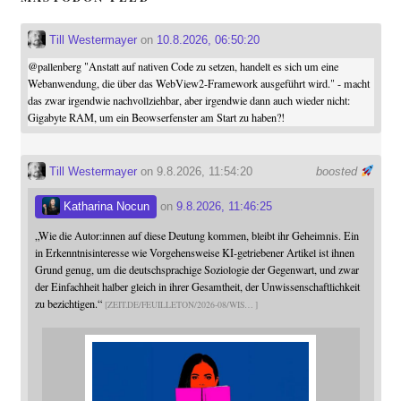
Till Westermayer
on
10.8.2026, 06:50:20
@
pallenberg
"Anstatt auf nativen Code zu setzen, handelt es sich um eine
Webanwendung, die über das WebView2-Framework ausgeführt wird." - macht
das zwar irgendwie nachvollziehbar, aber irgendwie dann auch wieder nicht:
Gigabyte RAM, um ein Beowserfenster am Start zu haben?!
Till Westermayer
on 9.8.2026, 11:54:20
boosted
Katharina Nocun
on
9.8.2026, 11:46:25
„Wie die Autor:innen auf diese Deutung kommen, bleibt ihr Geheimnis. Ein
in Erkenntnisinteresse wie Vorgehensweise KI-getriebener Artikel ist ihnen
Grund genug, um die deutschsprachige Soziologie der Gegenwart, und zwar
der Einfachheit halber gleich in ihrer Gesamtheit, der Unwissenschaftlichkeit
zu bezichtigen.“
ZEIT.DE/FEUILLETON/2026-08/WIS