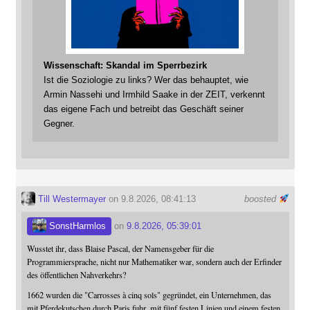
Wissenschaft: Skandal im Sperrbezirk
Ist die Soziologie zu links? Wer das behauptet, wie
Armin Nassehi und Irmhild Saake in der ZEIT, verkennt
das eigene Fach und betreibt das Geschäft seiner
Gegner.
Till Westermayer
on 9.8.2026, 08:41:13
boosted
SonstHarmlos
on
9.8.2026, 05:39:01
Wusstet ihr, dass Blaise Pascal, der Namensgeber für die
Programmiersprache, nicht nur Mathematiker war, sondern auch der Erfinder
des öffentlichen Nahverkehrs?
1662 wurden die "Carrosses à cinq sols" gegründet, ein Unternehmen, das
mit Pferdekutschen durch Paris fuhr, mit fünf festen Linien und einem festen