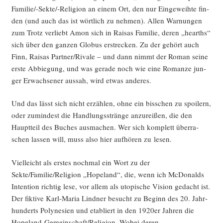
Fami­lie/-Sek­te/-Reli­gi­on an einem Ort, den nur Ein­ge­weih­te fin­
den (und auch das ist wört­lich zu neh­men). Allen War­nun­gen
zum Trotz ver­liebt Amon sich in Raisas Fami­lie, deren „hearths“
sich über den gan­zen Glo­bus erstre­cken. Zu der gehört auch
Finn, Raisas Partner/Rivale – und dann nimmt der Roman sei­ne
ers­te Abbie­gung, und was gera­de noch wie eine Roman­ze jun­
ger Erwach­se­ner aus­sah, wird etwas anderes.
Und das lässt sich nicht erzäh­len, ohne ein biss­chen zu spoi­lern,
oder zumin­dest die Hand­lungs­strän­ge anzu­rei­ßen, die den
Haupt­teil des Buches aus­ma­chen. Wer sich kom­plett über­ra­
schen las­sen will, muss also hier auf­hö­ren zu lesen.
Viel­leicht als ers­tes noch­mal ein Wort zu der
Sekte/Familie/Religion „Hope­land“, die, wenn ich McDo­nalds
Inten­ti­on rich­tig lese, vor allem als uto­pi­sche Visi­on gedacht ist.
Der fik­ti­ve Karl-Maria Lind­ner besucht zu Beginn des 20. Jahr­
hun­derts Poly­ne­si­en und eta­bliert in den 1920er Jah­ren die
Hope­land-Gemein­schaf­t/­Re­li­gi­on. Wobei deren