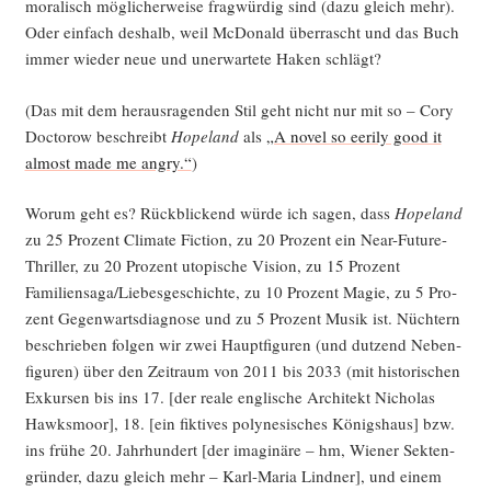
mora­lisch mög­li­cher­wei­se frag­wür­dig sind (dazu gleich mehr).
Oder ein­fach des­halb, weil McDo­nald über­rascht und das Buch
immer wie­der neue und uner­war­te­te Haken schlägt?
(Das mit dem her­aus­ra­gen­den Stil geht nicht nur mit so – Cory
Doc­to­row beschreibt
Hope­land
als
„A novel so eeri­ly good it
almost made me angry.“
)
Wor­um geht es? Rück­bli­ckend wür­de ich sagen, dass
Hope­land
zu 25 Pro­zent Cli­ma­te Fic­tion, zu 20 Pro­zent ein Near-Future-
Thril­ler, zu 20 Pro­zent uto­pi­sche Visi­on, zu 15 Pro­zent
Familiensaga/Liebesgeschichte, zu 10 Pro­zent Magie, zu 5 Pro­
zent Gegen­warts­dia­gno­se und zu 5 Pro­zent Musik ist. Nüch­tern
beschrie­ben fol­gen wir zwei Haupt­fi­gu­ren (und dut­zend Neben­
fi­gu­ren) über den Zeit­raum von 2011 bis 2033 (mit his­to­ri­schen
Exkur­sen bis ins 17. [der rea­le eng­li­sche Archi­tekt Nicho­las
Hawks­moor], 18. [ein fik­ti­ves poly­ne­si­sches Königs­haus] bzw.
ins frü­he 20. Jahr­hun­dert [der ima­gi­nä­re – hm, Wie­ner Sek­ten­
grün­der, dazu gleich mehr – Karl-Maria Lind­ner], und einem