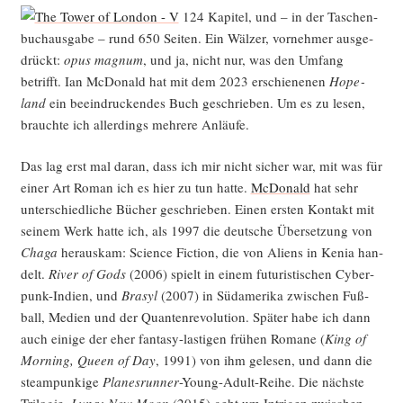
124 Kapi­tel, und – in der Taschen­
buch­aus­ga­be – rund 650 Sei­ten. Ein Wäl­zer, vor­neh­mer aus­ge­
drückt:
opus magnum
, und ja, nicht nur, was den Umfang
betrifft. Ian McDo­nald hat mit dem 2023 erschie­ne­nen
Hope­
land
ein beein­dru­cken­des Buch geschrie­ben. Um es zu lesen,
brauch­te ich aller­dings meh­re­re Anläufe.
Das lag erst mal dar­an, dass ich mir nicht sicher war, mit was für
einer Art Roman ich es hier zu tun hat­te.
McDo­nald
hat sehr
unter­schied­li­che Bücher geschrie­ben. Einen ers­ten Kon­takt mit
sei­nem Werk hat­te ich, als 1997 die deut­sche Über­set­zung von
Cha­ga
her­aus­kam: Sci­ence Fic­tion, die von Ali­ens in Kenia han­
delt.
River of Gods
(2006) spielt in einem futu­ris­ti­schen Cyber­
punk-Indi­en, und
Brasyl
(2007) in Süd­ame­ri­ka zwi­schen Fuß­
ball, Medi­en und der Quan­ten­re­vo­lu­ti­on. Spä­ter habe ich dann
auch eini­ge der eher fan­ta­sy-las­ti­gen frü­hen Roma­ne (
King of
Mor­ning, Queen of Day
, 1991) von ihm gele­sen, und dann die
steam­pun­ki­ge
Pla­nes­run­ner
-Young-Adult-Rei­he. Die nächs­te