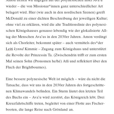
wie­der – die von Missionar*innen ganz unter­schied­li­cher Art
bela­gert wird. Hier (wie auch in den nor­di­schen Sze­nen) greift
McDo­nald zu einer dich­ten Beschrei­bung der jewei­li­gen Kul­tur;
ohne viel zu erklä­ren, wird die alte Tra­di­ti­ons­li­nie des poly­ne­si­
schen Königs­hau­ses genau­so leben­dig wie der glo­ka­li­sier­te All­
tag der Men­schen Ava’us in den 2030er Jah­ren. Amon ver­dingt
sich als Chor­lei­ter, bekommt spä­ter – auch ver­mit­tels des*der
Lei­ti
kynnd
Kim­mie – Zugang zum Königs­haus und unter­stützt
die Revol­te der Prin­zes­sin Ta. (Zwi­schen­drin trifft er zum ers­ten
Mal sei­nen Sohn (Pro­no­men he/hé) Atli und reflek­tiert über den
Fluch der Brightbournes).
Eine bes­se­re poly­ne­si­sche Welt ist mög­lich – wäre da nicht die
Tat­sa­che, dass wir uns in den 2030er Jah­ren des fort­ge­schrit­te­
nen Kli­ma­wan­dels befin­den. Ein Sturm läu­tet den letz­ten Teil
des Buchs ein – Ava’u wird zer­stört, das König­reich lebt. Drei
Kreuz­fahrt­schif­fe tre­ten, beglei­tet von einer Flot­te aus Fischer­
boo­ten, die lan­ge Rei­se nach Grön­land an.