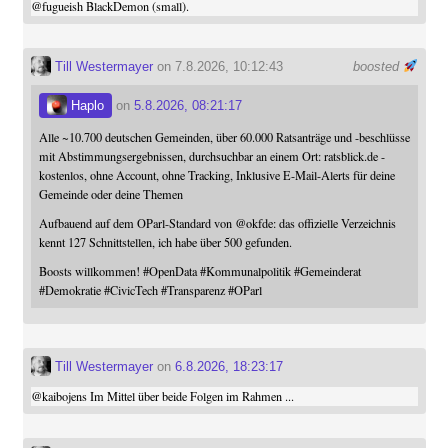
@
fugueish
BlackDemon (small).
Till Westermayer
on 7.8.2026, 10:12:43
boosted
Haplo
on
5.8.2026, 08:21:17
Alle ~10.700 deutschen Gemeinden, über 60.000 Ratsanträge und -beschlüsse
mit Abstimmungsergebnissen, durchsuchbar an einem Ort: ratsblick.de -
kostenlos, ohne Account, ohne Tracking, Inklusive E-Mail-Alerts für deine
Gemeinde oder deine Themen
Aufbauend auf dem OParl-Standard von
@
okfde
: das offizielle Verzeichnis
kennt 127 Schnittstellen, ich habe über 500 gefunden.
Boosts willkommen!
#
OpenData
#
Kommunalpolitik
#
Gemeinderat
#
Demokratie
#
CivicTech
#
Transparenz
#
OParl
Till Westermayer
on
6.8.2026, 18:23:17
@
kaibojens
Im Mittel über beide Folgen im Rahmen ...