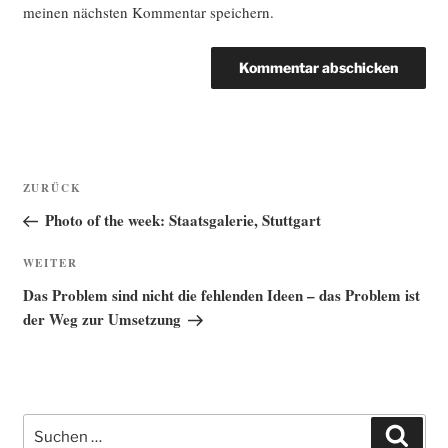
meinen nächsten Kommentar speichern.
Beitragsnavigation
Vorheriger
ZURÜCK
Beitrag
Photo of the week: Staatsgalerie, Stuttgart
Nächster
WEITER
Beitrag
Das Problem sind nicht die fehlenden Ideen – das Problem ist
der Weg zur Umsetzung
Suche
Such