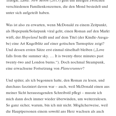
Tri­lo­gie,
Luna: New Moon
(2015) geht um Intri­gen zwi­schen
ver­schie­de­nen Fami­li­en­kon­zer­nen, die den Mond besie­delt und
unter sich auf­ge­teilt haben.
Was ist also zu erwar­ten, wenn McDo­nald zu einem Zeit­punkt,
als Hopepunk/Solarpunk viral geht, einen Roman auf den Markt
wirft, der
Hope­land
heißt und auf dem Titel (der Kind­le-Aus­ga­
be) eine Art Kugel­blitz auf einer goti­schen Turm­spit­ze zeigt?
Und des­sen ers­ten Sät­ze erst ein­mal rät­sel­haft blei­ben („Love
falls from the sum­mer sky. … It is twen­ty-three minu­tes past
twen­ty-two and Lon­don burns.“). Doch noch­mal Steam­punk,
eine erwach­se­ne Fort­set­zung von
Pla­nes­run­ner
?
Und spä­ter, als ich begon­nen hat­te, den Roman zu lesen, und
durch­aus fas­zi­niert davon war – auch, weil McDo­nald einen aus
mei­ner Sicht her­aus­ra­gen­den Schreib­stil pflegt – muss­te ich
mich dann doch immer wie­der über­win­den, um wei­ter­zu­le­sen.
So ganz sicher, war­um, bin ich mir nicht. Mög­li­cher­wei­se, weil
die Haupt­per­so­nen einem sowohl ans Herz wach­sen als auch