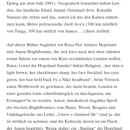
Epi­log aus dem Jahr 2981). Geo­gra­fisch betrach­tet haben Lon­
don, das länd­li­che Irland, Island, Grön­land (bzw. Kalaal­lit
Nunaat) die Ark­tis und das, soweit ich das den Kar­ten ent­neh­
men kann, fik­ti­ve poly­ne­si­sche Atoll Ava’u (300 km nörd­lich
von Ton­ga, 300 km süd­lich von Samoa …) ihren Auftritt.
Auf die­ser Büh­ne beglei­ten wir Raisa Peri Ant­ares Hope­land
und Amon Bright­bourne, die sich kurz nach den eben zitier­ten
ers­ten Sät­zen vor einem von Riots erschüt­ter­ten Lon­don tref­fen.
Raisa:
kynnd
der Hope­land-Fami­lie/-Sek­te/-Reli­gi­on, „her skin is
light brown, her cheek­bones sharp, her face freck­led, her eyes
green, her hair held back by a Nike head­band“, beim Ver­such,
einen Wett­be­werb zu gewin­nen, der dar­in besteht, Lon­don in
einer gera­den Linie schnellst­mög­lich zu durch­que­ren, um
Erzmagier*in zu wer­den. Amon: musi­ka­lisch begab­ter Sproß
der iri­schen Bright­bour­nes, rote Haa­re, Tweed, Bro­gues und
Umhän­ge­ta­sche aus Leder, „I have a char­med life“ (und ja, das
ist wört­lich zu neh­men, und die Kehr­sei­te davon ist ein Fluch,
der Amon beglei­tet). Wenig spä­ter: ein „Star­ring“ der Hope­land-