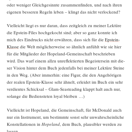
oder weni­ger Gleich­ge­sinn­te zusam­men­fin­den, und nach ihren
eige­nen bes­se­ren Regeln leben – klingt das nicht verlockend?
Viel­leicht liegt es nur dar­an, dass zeit­gleich zu mei­ner Lek­tü­re
die Epstein-Files hoch­ge­kocht sind; aber so ganz konn­te ich
mich des Ein­drucks nicht erwäh­ren, dass sich für die
Epstein-
Klas­se
die Welt mög­li­cher­wei­se so ähn­lich anfühlt wie sie hier
für die Mit­glie­der der Hope­land-Gemein­schaft beschrie­ben
wird. Das warf einem all­zu unre­flek­tier­ten Begeis­ter­sein mit die­
ser Visi­on hin­ter dem Buch jeden­falls bei mei­ner Lek­tü­re Stei­ne
in den Weg. (Aber immer­hin: eine Figur, die den Ange­hö­ri­gen
der rea­len Epstein-Klas­se sehr ähnelt, erlei­det im Buch ein sehr
ver­dien­tes Schick­sal – Glam-Seas­te­a­ding klappt halt auch nur,
solan­ge die Bediens­te­ten loy­al bleiben …)
Viel­leicht ist Hope­land, die Gemein­schaft, für McDo­nald auch
nur ein Instru­ment, um bestimm­te sonst sehr unwahr­schein­li­che
Kon­stel­la­tio­nen in
Hope­land
, dem Buch, plau­si­bler wer­den zu
lassen.