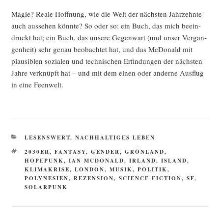
Magie? Rea­le Hoff­nung, wie die Welt der nächs­ten Jahr­zehn­te
auch aus­se­hen könn­te? So oder so: ein Buch, das mich beein­
druckt hat; ein Buch, das unse­re Gegen­wart (und unser Ver­gan­
gen­heit) sehr genau beob­ach­tet hat, und das McDo­nald mit
plau­si­blen sozia­len und tech­ni­schen Erfin­dun­gen der nächs­ten
Jah­re ver­knüpft hat – und mit dem einen oder ander­ne Aus­flug
in eine Feenwelt.
KATEGORIEN
LESENSWERT
,
NACHHALTIGES LEBEN
SCHLAGWÖRTER
2030ER
,
FANTASY
,
GENDER
,
GRÖNLAND
,
HOPEPUNK
,
IAN MCDONALD
,
IRLAND
,
ISLAND
,
KLIMAKRISE
,
LONDON
,
MUSIK
,
POLITIK
,
POLYNESIEN
,
REZENSION
,
SCIENCE FICTION
,
SF
,
SOLARPUNK