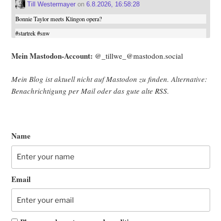
Till Westermayer
on
6.8.2026, 16:58:28
Bonnie Taylor meets Klingon opera?
#
startrek
#
snw
Mein Mast­o­don-Account:
@_tillwe_@mastodon.social
Mein Blog ist aktu­ell nicht auf Mast­o­don zu fin­den. Alter­na­ti­ve:
Benach­rich­ti­gung per Mail oder das gute alte
RSS
.
Name
Email