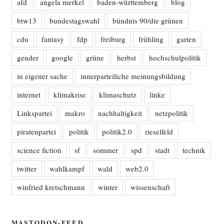
afd
angela merkel
baden-württemberg
blog
btw13
bundestagswahl
bündnis 90/die grünen
cdu
fantasy
fdp
freiburg
frühling
garten
gender
google
grüne
herbst
hochschulpolitik
in eigener sache
innerparteiliche meinungsbildung
internet
klimakrise
klimaschutz
linke
Linkspartei
makro
nachhaltigkeit
netzpolitik
piratenpartei
politik
politik2.0
rieselfeld
science fiction
sf
sommer
spd
stadt
technik
twitter
wahlkampf
wald
web2.0
winfried kretschmann
winter
wissenschaft
MASTODON-FEED