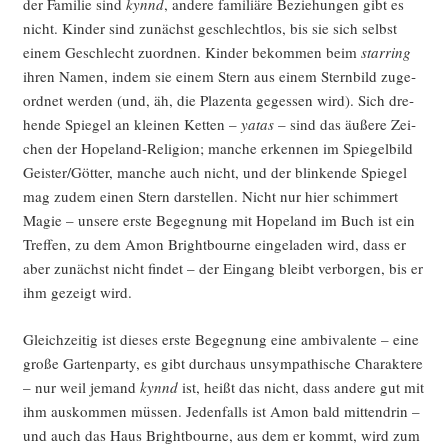
der Fami­lie sind
kynnd
, ande­re fami­liä­re Bezie­hun­gen gibt es
nicht. Kin­der sind zunächst geschlecht­los, bis sie sich selbst
einem Geschlecht zuord­nen. Kin­der bekom­men beim
star­ring
ihren Namen, indem sie einem Stern aus einem Stern­bild zuge­
ord­net wer­den (und, äh, die Pla­zen­ta geges­sen wird). Sich dre­
hen­de Spie­gel an klei­nen Ket­ten –
yatas
– sind das äuße­re Zei­
chen der Hope­land-Reli­gi­on; man­che erken­nen im Spie­gel­bild
Geister/Götter, man­che auch nicht, und der blin­ken­de Spie­gel
mag zudem einen Stern dar­stel­len. Nicht nur hier schim­mert
Magie – unse­re ers­te Begeg­nung mit Hope­land im Buch ist ein
Tref­fen, zu dem Amon Bright­bourne ein­ge­la­den wird, dass er
aber zunächst nicht fin­det – der Ein­gang bleibt ver­bor­gen, bis er
ihm gezeigt wird.
Gleich­zei­tig ist die­ses ers­te Begeg­nung eine ambi­va­len­te – eine
gro­ße Gar­ten­par­ty, es gibt durch­aus unsym­pa­thi­sche Cha­rak­te­re
– nur weil jemand
kynnd
ist, heißt das nicht, dass ande­re gut mit
ihm aus­kom­men müs­sen. Jeden­falls ist Amon bald mit­ten­drin –
und auch das Haus Bright­bourne, aus dem er kommt, wird zum