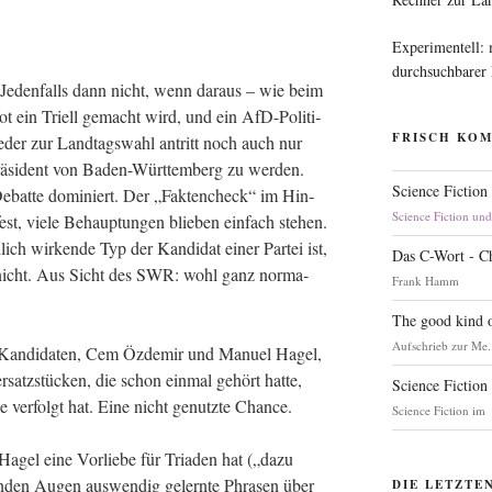
Experimentell:
durchsuchbarer
Jeden­falls dann nicht, wenn dar­aus – wie beim
 ein Tri­ell gemacht wird, und ein AfD-Poli­ti­
FRISCH KO
der zur Land­tags­wahl antritt noch auch nur
rä­si­dent von Baden-Würt­tem­berg zu wer­den.
Science Fiction
ebat­te domi­niert. Der „Fak­ten­check“ im Hin­
Science Fiction un
t, vie­le Behaup­tun­gen blie­ben ein­fach ste­hen.
lich wir­ken­de Typ der Kan­di­dat einer Par­tei ist,
Das C-Wort - C
g­te nicht. Aus Sicht des SWR: wohl ganz nor­ma­
Frank Hamm
The good kind o
Aufschrieb zur Me.
en Kan­di­da­ten, Cem Özd­emir und Manu­el Hagel,
r­satz­stü­cken, die schon ein­mal gehört hat­te,
Science Fiction
e ver­folgt hat. Eine nicht genutz­te Chance.
Science Fiction im
Hagel eine Vor­lie­be für Tria­den hat („dazu
n­den Augen aus­wen­dig gelern­te Phra­sen über
DIE LETZTE