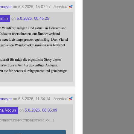
ermayer
on 6.8.2026, 15:07:27
boosted
rimm
on
6.8.2026, 08:46:25
 Windkraftanlagen sind aktuell in Deutschland
0 davon überschreiten laut Bundesverband
 neue Leistungsgrenze regelmäßig. Drei Viertel
hgeplanten Windprojekte müssen neu bewertet
dkraft für mich die eigentliche Story dieser
verliert Garantien für zukünftige Anlagen.
ert sie für bereits durchgeplante und genehmigte
ermayer
on 6.8.2026, 11:34:14
boosted
na Nocun
on
5.8.2026, 08:05:09
DFHEUTE.DE/POLITIK/DEUTSCHLAN