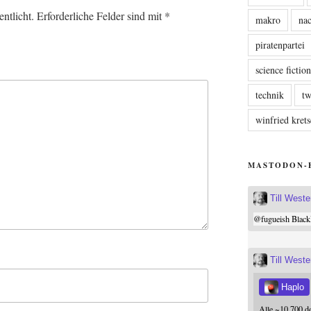
ntlicht.
Erforderliche Felder sind mit
*
makro
nac
piratenpartei
science fictio
technik
tw
winfried kre
MASTODON-
Till West
@
fugueish
Black
Till West
Haplo
Alle ~10.700 d