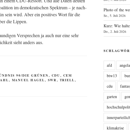
iegt in einem CDU-Res­sort. Und alle Daten deu­ten
Koali­ti­on im demo­kra­ti­schen Spek­trum – je nach­
Photo of the we
ein wird. Aber ein posi­ti­ves Wort für die
So., 5. Juli 2026
über die Lippen.
Kurz: Wie halte
Do., 2. Juli 2026
mun­di­gen Ver­spre­chen ja auch nur eine sehr
lich­keit sieht anders aus.
SCHLAGWÖR
afd
angel
btw13
bu
ÜNDNIS 90/DIE GRÜNEN
,
CDU
,
CEM
WAHL
,
MANUEL HAGEL
,
SWR
,
TRIELL
,
cdu
fanta
garten
ge
hochschulpoli
innerparteili
klimakrise