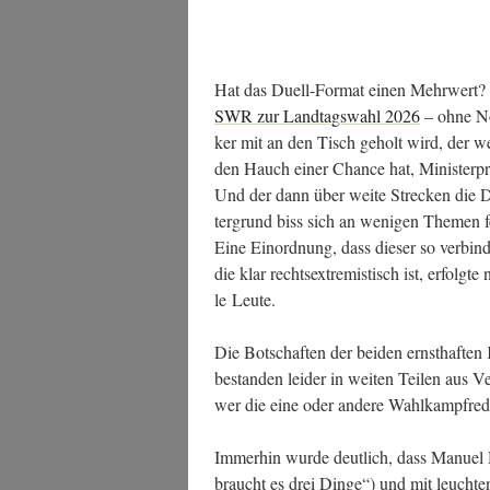
Hat das Duell-For­mat einen Mehr­wert? 
SWR zur Land­tags­wahl 2026
– ohne Not
ker mit an den Tisch geholt wird, der we
den Hauch einer Chan­ce hat, Minis­ter­p
Und der dann über wei­te Stre­cken die D
ter­grund biss sich an weni­gen The­men fes
Eine Ein­ord­nung, dass die­ser so ver­bind­
die klar rechts­extre­mis­tisch ist, erfol
le Leute.
Die Bot­schaf­ten der bei­den ernst­haf­t
bestan­den lei­der in wei­ten Tei­len aus Ve
wer die eine oder ande­re Wahl­kampf­re­d
Immer­hin wur­de deut­lich, dass Manu­el 
braucht es drei Din­ge“) und mit leuch­te