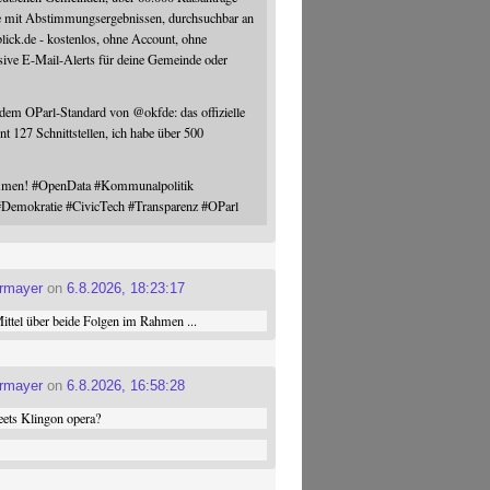
e mit Abstimmungsergebnissen, durchsuchbar an
blick.de - kostenlos, ohne Account, ohne
sive E-Mail-Alerts für deine Gemeinde oder
 dem OParl-Standard von
@
okfde
: das offizielle
nt 127 Schnittstellen, ich habe über 500
ommen!
#
OpenData
#
Kommunalpolitik
#
Demokratie
#
CivicTech
#
Transparenz
#
OParl
ermayer
on
6.8.2026, 18:23:17
ttel über beide Folgen im Rahmen ...
ermayer
on
6.8.2026, 16:58:28
ets Klingon opera?