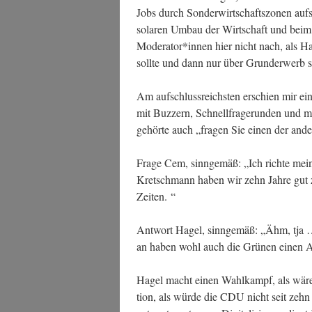
Jobs durch Son­der­wirt­schafts­zo­nen au
sola­ren Umbau der Wirt­schaft und beim Mi
Moderator*innen hier nicht nach, als Hag
soll­te und dann nur über Grund­er­werb 
Am auf­schluss­reichs­ten erschien mir 
mit Buz­zern, Schnell­fra­ge­run­den und mit
gehör­te auch „fra­gen Sie einen der and
Fra­ge Cem, sinn­ge­mäß: „Ich rich­te mei
Kret­sch­mann haben wir zehn Jah­re gut 
Zeiten. “
Ant­wort Hagel, sinn­ge­mäß: „Ähm, tja
an haben wohl auch die Grü­nen einen A
Hagel macht einen Wahl­kampf, als wäre er 
ti­on, als wür­de die CDU nicht seit zehn J