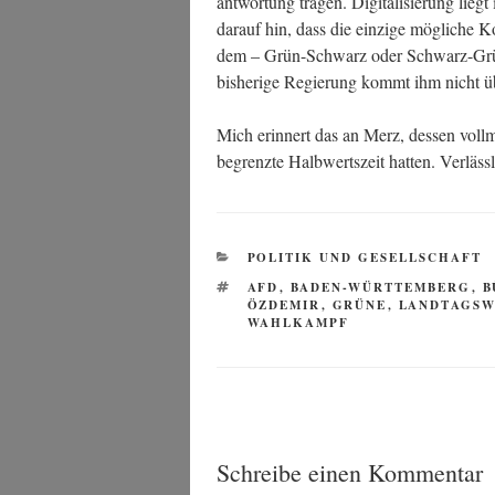
ant­wor­tung tra­gen. Digi­ta­li­sie­rung l
dar­auf hin, dass die ein­zi­ge mög­li­che 
dem – Grün-Schwarz oder Schwarz-Grün s
bis­he­ri­ge Regie­rung kommt ihm nicht 
Mich erin­nert das an Merz, des­sen voll­
begrenz­te Halb­werts­zeit hat­ten. Ver­läss­
KATEGORIEN
POLITIK UND GESELLSCHAFT
SCHLAGWÖRTER
AFD
,
BADEN-WÜRTTEMBERG
,
B
ÖZDEMIR
,
GRÜNE
,
LANDTAGS
WAHLKAMPF
Schreibe einen Kommentar