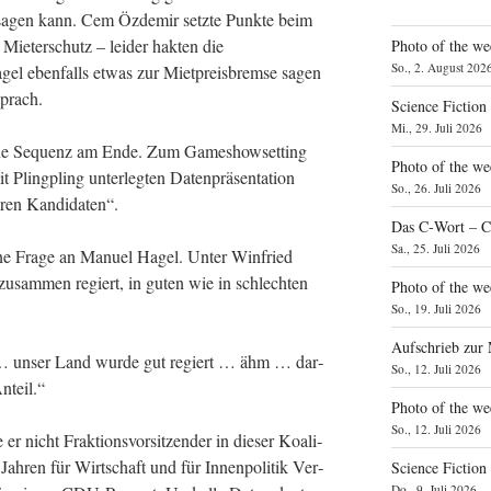
f­sa­gen kann. Cem Özd­emir setz­te Punk­te beim
e­ter­schutz – lei­der hak­ten die
Photo of the we
So., 2. August 202
el eben­falls etwas zur Miet­preis­brem­se sagen
sprach.
Science Fiction
Mi., 29. Juli 2026
eine Sequenz am Ende. Zum Game­show­set­ting
Photo of the we
 Pling­pling unter­leg­ten Daten­prä­sen­ta­ti­on
So., 26. Juli 2026
e­ren Kandidaten“.
Das C‑Wort – C
Sa., 25. Juli 2026
­ne Fra­ge an Manu­el Hagel. Unter Win­fried
zusam­men regiert, in guten wie in schlech­ten
Photo of the we
So., 19. Juli 2026
Aufschrieb zur
 … unser Land wur­de gut regiert … ähm … dar­
So., 12. Juli 2026
nteil.“
Photo of the w
So., 12. Juli 2026
nicht Frak­ti­ons­vor­sit­zen­der in die­ser Koali­
ah­ren für Wirt­schaft und für Innen­po­li­tik Ver­
Science Fiction
Do., 9. Juli 2026