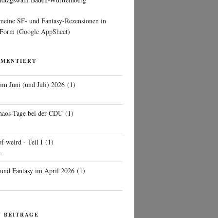
 meine SF- und Fantasy-Rezensionen in
 Form
(Google AppSheet)
MMENTIERT
 im Juni (und Juli) 2026
(
1
)
d
haos-Tage bei der CDU
(
1
)
f weird - Teil I
(
1
)
..
 und Fantasy im April 2026
(
1
)
N BEITRÄGE