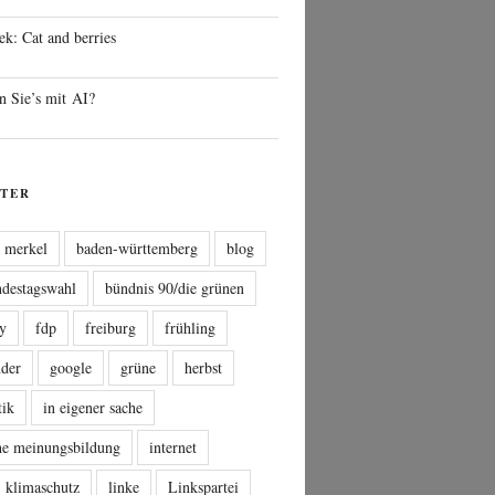
ek: Cat and berries
n Sie’s mit AI?
TER
a merkel
baden-württemberg
blog
ndestagswahl
bündnis 90/die grünen
sy
fdp
freiburg
frühling
nder
google
grüne
herbst
tik
in eigener sache
che meinungsbildung
internet
klimaschutz
linke
Linkspartei