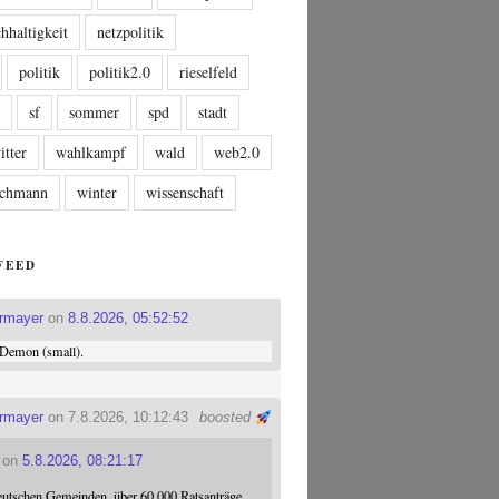
hhaltigkeit
netzpolitik
politik
politik2.0
rieselfeld
n
sf
sommer
spd
stadt
itter
wahlkampf
wald
web2.0
tschmann
winter
wissenschaft
FEED
ermayer
on
8.8.2026, 05:52:52
Demon (small).
ermayer
on 7.8.2026, 10:12:43
boosted
on
5.8.2026, 08:21:17
eutschen Gemeinden, über 60.000 Ratsanträge