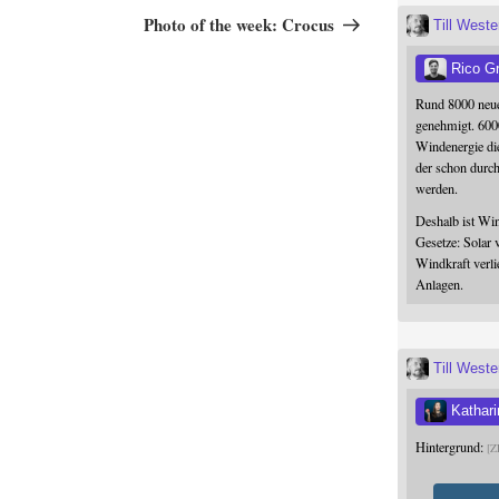
Beitrag
Photo of the week: Crocus
Till West
Rico G
Rund 8000 neue
genehmigt. 600
Windenergie die
der schon durc
werden.
Deshalb ist Win
Gesetze: Solar 
Windkraft verli
Anlagen.
Till West
Kathari
Hintergrund:
Z