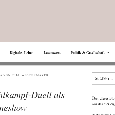
Digitales Leben
Lesenswert
Politik & Gesellschaft
Suche
26
VON
TILL WESTERMAYER
nach:
lkampf-Duell als
Über dieses Blo
meshow
was das hier eig
Rechner zur La