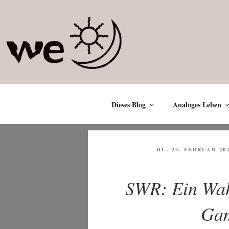
Zum
Inhalt
springen
Dieses Blog
Analoges Leben
VERÖFFENTLICHT
DI., 24. FEBRUAR 20
AM
SWR: Ein Wah
Ga