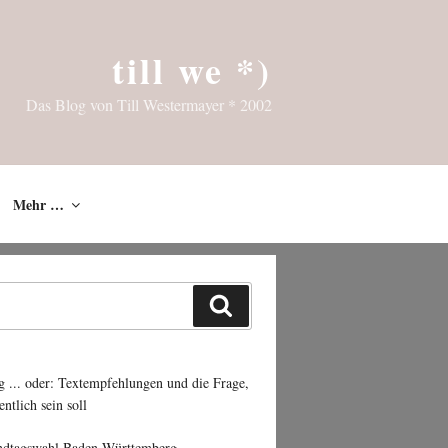
till we *)
Das Blog von Till Westermayer * 2002
Mehr …
Suchen
g ... oder: Textempfehlungen und die Frage,
entlich sein soll
ndtagswahl Baden-Württemberg