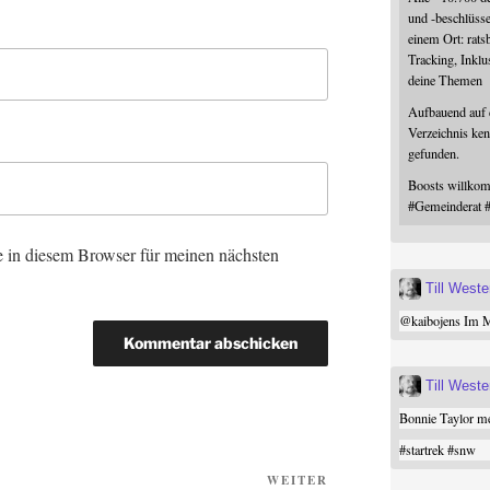
und -beschlüss
einem Ort: rats
Tracking, Inklu
deine Themen
Aufbauend auf
Verzeichnis ken
gefunden.
Boosts willk
#
Gemeinderat
 in diesem Browser für meinen nächsten
Till West
@
kaibojens
Im Mi
Till West
Bonnie Taylor me
#
startrek
#
snw
Nächster
WEITER