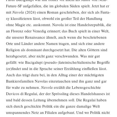
Future-SF auf­ge­fal­len, die im glo­ba­len Süden spielt. Jetzt hat er
mit
Navo­la
(2024) einen Roman geschrie­ben, der sich als Fan­ta­
sy klas­si­fi­zie­ren lässt, obwohl ein gro­ßer Teil der Hand­lung
ohne Magie etc. aus­kommt. Navo­la ist eine Han­dels­re­pu­blik, die
an Flo­renz oder Vene­dig erin­nert; das Buch spielt in einer Welt,
die unse­rer Renais­sance ähnelt, auch wenn die beschrie­be­nen
Orte und Län­der ande­re Namen tra­gen, und sich eine ande­re
Reli­gi­on als domi­nant durch­ge­setzt hat. Die alten Göt­tern sind
her­ab­ge­setzt, aber nicht ganz ver­schwun­den. Was mir gut
gefällt: wie Baci­g­alu­pi (pseudo-)lateinische/italienische Begrif­fe
(er)findet und in die Spra­che sei­ner Erzäh­lung ein­flie­ßen lässt.
Auch das trägt dazu bei, in den All­tag einer der mäch­tigs­ten
Ban­kiers­fa­mi­li­en Navo­las ein­zu­tau­chen und ihn ganz und gar
für wahr zu neh­men.
Navo­la
erzählt die Lebens­ge­schich­te
Davicos di Regu­lai, der der Spröss­ling die­ses Han­dels­hau­ses ist
und bald des­sen Lei­tung über­neh­men soll. Die Regu­lai haben
sich durch geschick­te Poli­tik ein die gan­ze dama­li­ge Welt
umspan­nen­des Netz an Filia­len auf­ge­baut. Und wo Poli­tik nicht