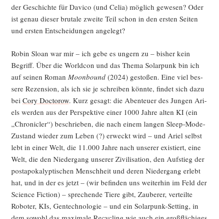
der Geschich­te für Davico (und Celia) mög­lich gewe­sen? Oder
ist genau die­ser bru­ta­le zwei­te Teil schon in den ers­ten Sei­ten
und ers­ten Ent­schei­dun­gen angelegt?
Robin Slo­an war mir – ich gebe es ungern zu – bis­her kein
Begriff. Über die World­con und das The­ma Solar­punk bin ich
auf sei­nen Roman
Moon­bound
(2024) gesto­ßen. Eine viel bes­
se­re Rezen­si­on, als ich sie je schrei­ben könn­te, fin­det sich dazu
bei
Cory Doc­to­row
. Kurz gesagt: die Aben­teu­er des Jun­gen Ari­
els wer­den aus der Per­spek­ti­ve einer 1000 Jah­re alten KI (ein
„Chro­nic­ler“) beschrie­ben, die nach einem lan­gen Sleep-Mode-
Zustand wie­der zum Leben (?) erweckt wird – und Ari­el selbst
lebt in einer Welt, die 11.000 Jah­re nach unse­rer exis­tiert, eine
Welt, die den Nie­der­gang unse­rer Zivi­li­sa­ti­on, den Auf­stieg der
post­apo­ka­lyp­ti­schen Mensch­heit und deren Nie­der­gang erlebt
hat, und in der es jetzt – (wir befin­den uns wei­ter­hin im Feld der
Sci­ence Fic­tion) – spre­chen­de Tie­re gibt, Zau­be­rer, ver­teil­te
Robo­ter, KIs, Gen­tech­no­lo­gie – und ein Solar­punk-Set­ting, in
dem sowohl das maxi­ma­le Recy­cling wie auch ein groß­flä­chi­ges