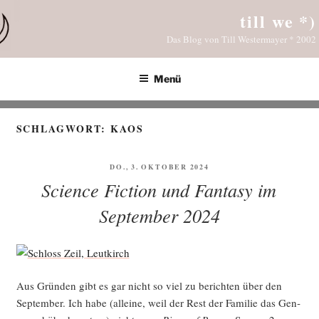
Zum
till we *)
Inhalt
Das Blog von Till Westermayer * 2002
springen
Menü
SCHLAGWORT:
KAOS
VERÖFFENTLICHT
DO., 3. OKTOBER 2024
AM
Science Fiction und Fantasy im
September 2024
Aus Grün­den gibt es gar nicht so viel zu berich­ten über den
Sep­tem­ber. Ich habe (allei­ne, weil der Rest der Fami­lie das Gen­