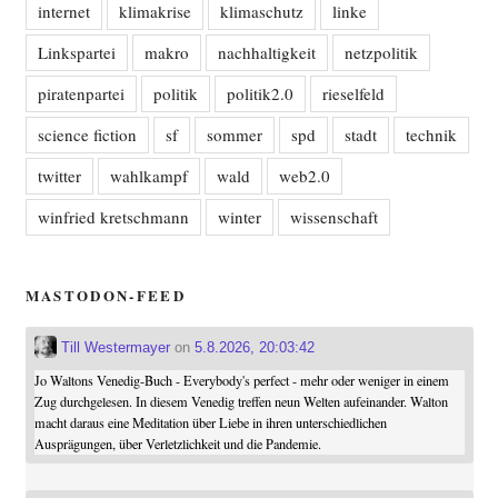
internet
klimakrise
klimaschutz
linke
Linkspartei
makro
nachhaltigkeit
netzpolitik
piratenpartei
politik
politik2.0
rieselfeld
science fiction
sf
sommer
spd
stadt
technik
twitter
wahlkampf
wald
web2.0
winfried kretschmann
winter
wissenschaft
MASTODON-FEED
Till Westermayer
on
5.8.2026, 20:03:42
Jo Waltons Venedig-Buch - Everybody's perfect - mehr oder weniger in einem
Zug durchgelesen. In diesem Venedig treffen neun Welten aufeinander. Walton
macht daraus eine Meditation über Liebe in ihren unterschiedlichen
Ausprägungen, über Verletzlichkeit und die Pandemie.