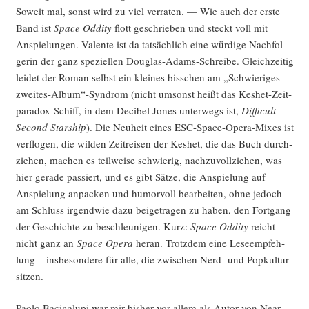
Soweit mal, sonst wird zu viel ver­ra­ten. — Wie auch der ers­te
Band ist
Space Oddi­ty
flott geschrie­ben und steckt voll mit
Anspie­lun­gen. Valen­te ist da tat­säch­lich eine wür­di­ge Nach­fol­
ge­rin der ganz spe­zi­el­len Dou­glas-Adams-Schrei­be. Gleich­zei­tig
lei­det der Roman selbst ein klei­nes biss­chen am „Schwieriges-
zweites-Album“-Syndrom (nicht umsonst heißt das Kes­het-Zeit­
pa­ra­dox-Schiff, in dem Deci­bel Jones unter­wegs ist,
Dif­fi­cult
Second Star­ship
). Die Neu­heit eines ESC-Space-Ope­ra-Mixes ist
ver­flo­gen, die wil­den Zeit­rei­sen der Kes­het, die das Buch durch­
zie­hen, machen es teil­wei­se schwie­rig, nach­zu­voll­zie­hen, was
hier gera­de pas­siert, und es gibt Sät­ze, die Anspie­lung auf
Anspie­lung anpa­cken und humor­voll bear­bei­ten, ohne jedoch
am Schluss irgend­wie dazu bei­getra­gen zu haben, den Fort­gang
der Geschich­te zu beschleu­ni­gen. Kurz:
Space Oddi­ty
reicht
nicht ganz an
Space Ope­ra
her­an. Trotz­dem eine Lese­emp­feh­
lung – ins­be­son­de­re für alle, die zwi­schen Nerd- und Pop­kul­tur
sitzen.
Pao­lo Baci­g­alu­pi war mir bis­her vor allem als Autor von Near-