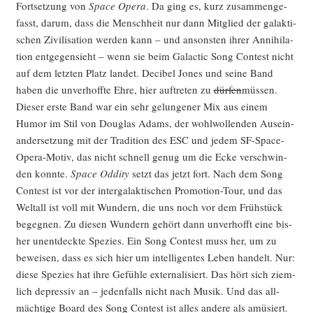
Fort­set­zung von
Space Ope­ra
. Da ging es, kurz zusam­men­ge­
fasst, dar­um, dass die Mensch­heit nur dann Mit­glied der galak­ti­
schen Zivi­li­sa­ti­on wer­den kann – und ansons­ten ihrer Anni­hi­la­
ti­on ent­ge­gen­sieht – wenn sie beim Galac­tic Song Con­test nicht
auf dem letz­ten Platz lan­det. Deci­bel Jones und sei­ne Band
haben die unver­hoff­te Ehre, hier auf­tre­ten zu
dür­fen
müs­sen.
Die­ser ers­te Band war ein sehr gelun­ge­ner Mix aus einem
Humor im Stil von Dou­glas Adams, der wohl­wol­len­den Aus­ein­
an­der­set­zung mit der Tra­di­ti­on des ESC und jedem SF-Space-
Ope­ra-Motiv, das nicht schnell genug um die Ecke ver­schwin­
den konn­te.
Space Oddi­ty
setzt das jetzt fort. Nach dem Song
Con­test ist vor der inter­ga­lak­ti­schen Pro­mo­ti­on-Tour, und das
Welt­all ist voll mit Wun­dern, die uns noch vor dem Früh­stück
begeg­nen. Zu die­sen Wun­dern gehört dann unver­hofft eine bis­
her unent­deck­te Spe­zi­es. Ein Song Con­test muss her, um zu
bewei­sen, dass es sich hier um intel­li­gen­tes Leben han­delt. Nur:
die­se Spe­zi­es hat ihre Gefüh­le exter­na­li­siert. Das hört sich ziem­
lich depres­siv an – jeden­falls nicht nach Musik. Und das all­
mäch­ti­ge Board des Song Con­test ist alles ande­re als amü­siert.