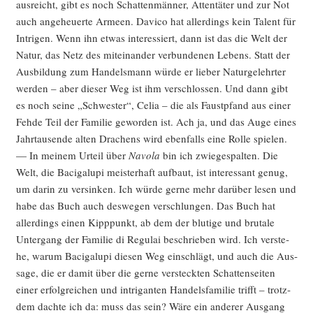
aus­reicht, gibt es noch Schat­ten­män­ner, Atten­tä­ter und zur Not
auch ange­heu­er­te Armeen. Davico hat aller­dings kein Talent für
Intri­gen. Wenn ihn etwas inter­es­siert, dann ist das die Welt der
Natur, das Netz des mit­ein­an­der ver­bun­de­nen Lebens. Statt der
Aus­bil­dung zum Han­dels­mann wür­de er lie­ber Natur­ge­lehr­ter
wer­den – aber die­ser Weg ist ihm ver­schlos­sen. Und dann gibt
es noch sei­ne „Schwes­ter“, Celia – die als Faust­pfand aus einer
Feh­de Teil der Fami­lie gewor­den ist. Ach ja, und das Auge eines
Jahr­tau­sen­de alten Dra­chens wird eben­falls eine Rol­le spie­len.
— In mei­nem Urteil über
Navo­la
bin ich zwie­ge­spal­ten. Die
Welt, die Baci­g­alu­pi meis­ter­haft auf­baut, ist inter­es­sant genug,
um dar­in zu ver­sin­ken. Ich wür­de ger­ne mehr dar­über lesen und
habe das Buch auch des­we­gen ver­schlun­gen. Das Buch hat
aller­dings einen Kipp­punkt, ab dem der blu­ti­ge und bru­ta­le
Unter­gang der Fami­lie di Regu­lai beschrie­ben wird. Ich ver­ste­
he, war­um Baci­g­alu­pi die­sen Weg ein­schlägt, und auch die Aus­
sa­ge, die er damit über die ger­ne ver­steck­ten Schat­ten­sei­ten
einer erfolg­rei­chen und intri­gan­ten Han­dels­fa­mi­lie trifft – trotz­
dem dach­te ich da: muss das sein? Wäre ein ande­rer Aus­gang