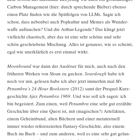
Car­bon Manage­ment (hier: durch spre­chen­de Bie­ber) eben­so
einen Platz fin­den wie die Spät­fol­gen von LLMs. Sag­te ich
schon, dass neben­bei auch Pop­kul­tur und Memes als Wun­der­
waf­fe auf­tau­chen? Und die Arthur-Legen­de? Das klingt jetzt
viel­leicht chao­tisch, aber das ist eine sehr schö­ne und sehr
schön geschrie­be­ne Mischung. Alles ist genau­so, wie es scheint,
egal wie uner­klär­lich es erst ein­mal wirkt.
Moon­bound
war dann der Aus­lö­ser für mich, auch nach den
frü­he­ren Wer­ken von Slo­an zu gucken.
Sourdough
habe ich
noch vor mir, gele­sen habe ich aber jetzt immer­hin mal
Mr.
Penumbra’s 24-Hour Book­s­to­re
(2012) samt der Pre­quel-Kurz­
ge­schich­te
Ajax Pen­um­bra 1969
. Und was soll ich sagen: ich
bin begeis­tert. Zum einen, weil
Pen­um­bra
eine sehr gut erzähl­te
Geschich­te über eine Quest ist, mit (magi­schen?) Arte­fak­ten,
einem Geheim­bund, alten Büchern und einer meta­tex­tu­ell
immer wie­der refe­ren­zier­ten Fan­ta­sy-Geschich­te, also einem
Buch im Buch – und zum ande­ren, weil es eine sehr gut gelun­