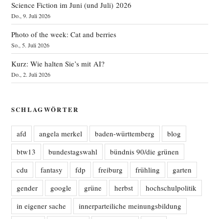
Science Fiction im Juni (und Juli) 2026
Do., 9. Juli 2026
Photo of the week: Cat and berries
So., 5. Juli 2026
Kurz: Wie halten Sie’s mit AI?
Do., 2. Juli 2026
SCHLAGWÖRTER
afd
angela merkel
baden-württemberg
blog
btw13
bundestagswahl
bündnis 90/die grünen
cdu
fantasy
fdp
freiburg
frühling
garten
gender
google
grüne
herbst
hochschulpolitik
in eigener sache
innerparteiliche meinungsbildung