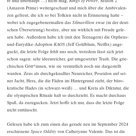
re und über­haupt …) nicht mag,
Rings of Power
, Sea­son 2
(Ama­zon Prime) wei­ter­ge­schaut und mich über die Ambi­va­len­
zen gefreut, die ich so bei Tol­ki­en nicht in Erin­ne­rung hat­te –
wobei ich zuge­ge­be­ner­ma­ßen das
Sil­ma­ril­li­on
zwar (in der deut­
schen Über­set­zung) besit­ze, aber nie wirk­lich mit Freu­de gele­
sen habe. Außer­dem habe ich (mit den Teen­agern) die Orpheus-
und-Eury­di­ke-Adop­ti­on
KAOS
(Jeff Gold­blum, Net­flix) ange­
guckt, die letz­te Fol­ge fehlt uns noch, trotz­dem lässt sich jetzt
schon sagen: sehr ideen­rei­cher, gut umge­setz­ter Trash. Die grie­
chi­schen Gött*innen, wie sie ver­mut­lich noch nie dar­ge­stellt
wur­den. Zeus als durch­ge­knall­ter Neu­rei­cher, Posei­don auf sei­
ner Jacht, Hera, die die Fäden im Hin­ter­grund zieht, der büro­
kra­ti­sche Hades (in schwarz-weiß) … und Kre­ta als Dik­ta­tur, die
die olym­pi­schen Ritua­le halt so durch­zieht. Es macht durch­aus
Spaß, da zuzu­gu­cken. Jetzt hof­fe ich nur, dass die letz­te Fol­ge
nicht enttäuscht.
Gele­sen habe ich zum einen das gera­de neu im Sep­tem­ber 2024
erschie­ne­ne
Space Oddi­ty
von Catheryn­ne Valen­te. Das ist die