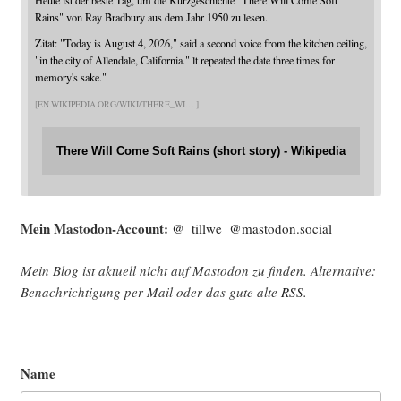
Heute ist der beste Tag, um die Kurzgeschichte "There Will Come Soft
Rains" von Ray Bradbury aus dem Jahr 1950 zu lesen.
Zitat: "Today is August 4, 2026," said a second voice from the kitchen ceiling,
"in the city of Allendale, California." lt repeated the date three times for
memory's sake."
EN.WIKIPEDIA.ORG/WIKI/THERE_WI
There Will Come Soft Rains (short story) - Wikipedia
Mein Mast­o­don-Account:
@_tillwe_@mastodon.social
Mein Blog ist aktu­ell nicht auf Mast­o­don zu fin­den. Alter­na­ti­ve:
Benach­rich­ti­gung per Mail oder das gute alte
RSS
.
Name