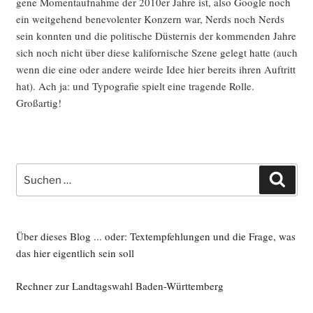
ge­ne Moment­auf­nah­me der 2010er Jah­re ist, also Goog­le noch
ein weit­ge­hend bene­vo­len­ter Kon­zern war, Nerds noch Nerds
sein konn­ten und die poli­ti­sche Düs­ter­nis der kom­men­den Jah­re
sich noch nicht über die­se kali­for­ni­sche Sze­ne gelegt hat­te (auch
wenn die eine oder ande­re weir­de Idee hier bereits ihren Auf­tritt
hat). Ach ja: und Typo­gra­fie spielt eine tra­gen­de Rol­le.
Großartig!
Suche
Such
nach:
Über dieses Blog ... oder: Textempfehlungen und die Frage, was
das hier eigentlich sein soll
Rechner zur Landtagswahl Baden-Württemberg