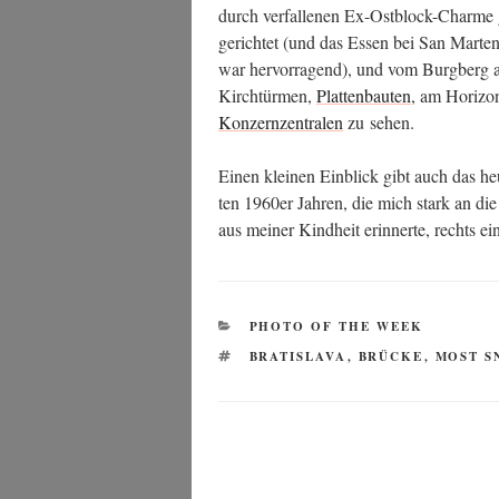
durch ver­fal­le­nen Ex-Ost­block-Charme 
ge­rich­tet (und das Essen bei San Mar­ten m
war her­vor­ra­gend), und vom Burg­berg aus
Kirch­tür­men,
Plat­ten­bau­ten
, am Hori­zo
Kon­zern­zen­tra­len
zu sehen.
Einen klei­nen Ein­blick gibt auch das heu
ten 1960er Jah­ren, die mich stark an die
aus mei­ner Kind­heit erin­ner­te, rechts ei
KATEGORIEN
PHOTO OF THE WEEK
SCHLAGWÖRTER
BRATISLAVA
,
BRÜCKE
,
MOST S