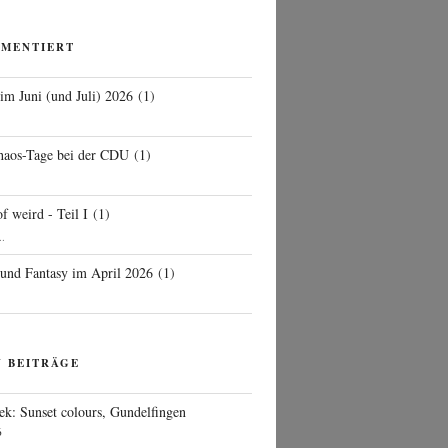
MMENTIERT
 im Juni (und Juli) 2026
(
1
)
d
haos-Tage bei der CDU
(
1
)
f weird - Teil I
(
1
)
..
 und Fantasy im April 2026
(
1
)
N BEITRÄGE
ek: Sunset colours, Gundelfingen
6