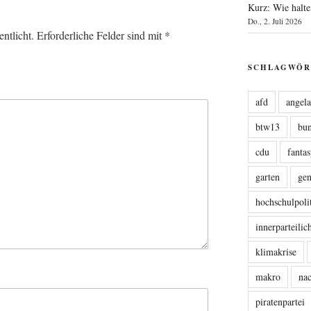
Kurz: Wie halte
Do., 2. Juli 2026
ntlicht.
Erforderliche Felder sind mit
*
SCHLAGWÖR
afd
angel
btw13
bu
cdu
fanta
garten
ge
hochschulpoli
innerparteili
klimakrise
makro
nac
piratenpartei