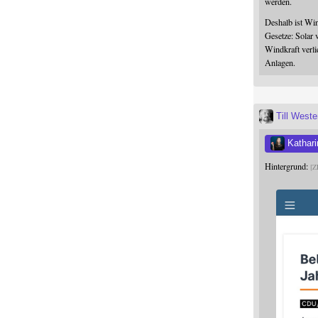
werden.
Deshalb ist Win
Gesetze: Solar 
Windkraft verli
Anlagen.
Till West
Kathari
Hintergrund:
Z