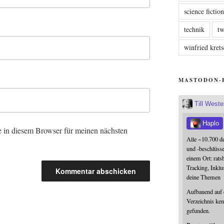
science fictio
technik
tw
winfried kre
MASTODON-
Till West
Haplo
 in diesem Browser für meinen nächsten
Alle ~10.700 d
und -beschlüss
einem Ort: rats
Tracking, Inklu
deine Themen
Aufbauend auf
Verzeichnis ken
gefunden.