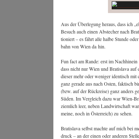
Aus der Über­le­gung her­aus, dass ich 
Besuch auch einen Abste­cher nach Bra­ti
tio­niert – es fährt alle hal­be Stun­de ode
bahn von Wien da hin.
Fun fact am Ran­de: erst im Nach­hin­ein i
dass nicht nur Wien und Bra­tis­la­va auf 
die­ser mehr oder weni­ger iden­tisch mit d
ganz gera­de aus nach Osten, fak­tisch 
(bzw. auf der Rück­rei­se) ganz anders g
Süden. Im Ver­gleich dazu war Wien-Bra­ti
ziem­lich leer, neben Land­wirt­schaft wa
mei­ne, noch in Öster­reich) zu sehen.
Bra­tis­la­va selbst mach­te auf mich bei 
druck – an der einen oder ande­ren Stel­l