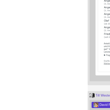
Till West
David 