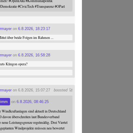
ommen!
#
OpenData
#
Kommunalpolitik
#
Demokratie
#
CivicTech
#
Transparenz
#
OParl
ermayer
on
6.8.2026, 18:23:17
ttel über beide Folgen im Rahmen ...
ermayer
on
6.8.2026, 16:58:28
ets Klingon opera?
ermayer
on 6.8.2026, 15:07:27
boosted 🚀
rimm
on
6.8.2026, 08:46:25
 Windkraftanlagen sind aktuell in Deutschland
0 davon überschreiten laut Bundesverband
 neue Leistungsgrenze regelmäßig. Drei Viertel
hgeplanten Windprojekte müssen neu bewertet