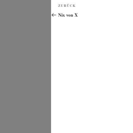
Beitragsnavigation
Vorheriger
ZURÜCK
Beitrag
Nix von X