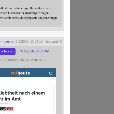
dkraft für mich die eigentliche Story dieser
verliert Garantien für zukünftige Anlagen.
ert sie für bereits durchgeplante und genehmigte
ermayer
on 6.8.2026, 11:34:14
boosted 🚀
na Nocun
on
5.8.2026, 08:05:09
DFHEUTE.DE/POLITIK/DEUTSCHLAN