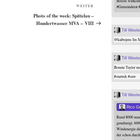
Boosts willk
Nächster
WEITER
#
Gemeinderat
Beitrag
Photo of the week: Spittelau –
Hundertwasser MVA – VIII
Till West
@
kaibojens
Im Mi
Till West
Bonnie Taylor me
#
startrek
#
snw
Till West
Rico G
Rund 8000 neue
genehmigt. 600
Windenergie die
der schon durc