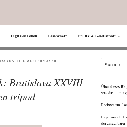
Digitales Leben
Lesenswert
Politik & Gesellschaft
Suche
023
VON
TILL WESTERMAYER
nach:
k: Bratislava XXVIII
Über dieses Blo
en tripod
was das hier eig
Rechner zur La
Experimentell:
durchsuchbarer