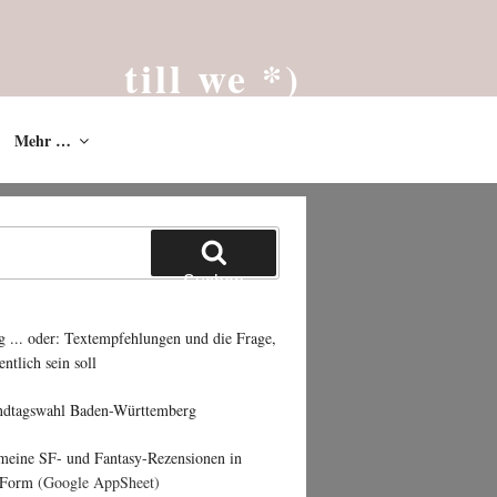
till we *)
Das Blog von Till Westermayer * 2002
Mehr …
Suchen
g ... oder: Textempfehlungen und die Frage,
entlich sein soll
ndtagswahl Baden-Württemberg
 meine SF- und Fantasy-Rezensionen in
 Form
(Google AppSheet)