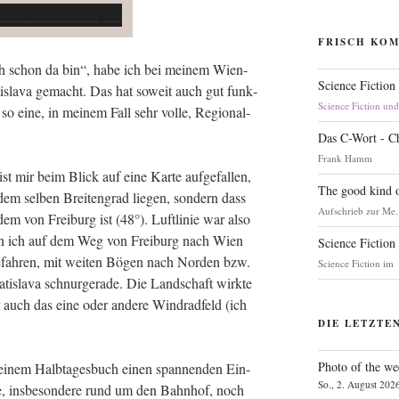
FRISCH KO
„eh schon da bin“, habe ich bei mei­nem Wien-
Science Fiction
s­la­va gemacht. Das hat soweit auch gut funk­
Science Fiction un
r so eine, in mei­nem Fall sehr vol­le, Regio­nal­
Das C-Wort - C
Frank Hamm
st mir beim Blick auf eine Kar­te auf­ge­fal­len,
The good kind o
dem sel­ben Brei­ten­grad lie­gen, son­dern dass
Aufschrieb zur Me.
em von Frei­burg ist (48°). Luft­li­nie war also
bin ich auf dem Weg von Frei­burg nach Wien
Science Fiction
efah­ren, mit wei­ten Bögen nach Nor­den bzw.
Science Fiction im
s­la­va schnur­ge­ra­de. Die Land­schaft wirk­te
r auch das eine oder ande­re Wind­rad­feld (ich
DIE LETZTE
Photo of the we
mei­nem Halb­ta­ges­buch einen span­nen­den Ein­
So., 2. August 202
e, ins­be­son­de­re rund um den Bahn­hof, noch