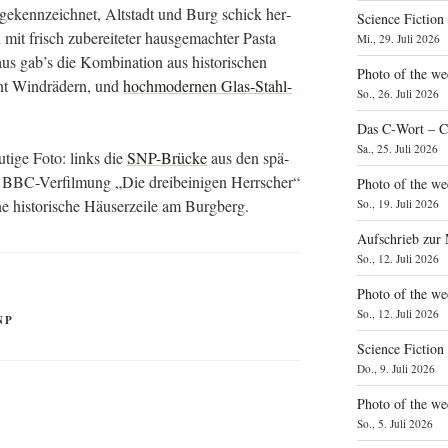
gekenn­zeich­net, Alt­stadt und Burg schick her­
Science Fiction
it frisch zube­rei­te­ter haus­ge­mach­ter Pas­ta
Mi., 29. Juli 2026
 gab’s die Kom­bi­na­ti­on aus his­to­ri­schen
Photo of the we
nt Wind­rä­dern, und
hoch­mo­der­nen Glas-Stahl-
So., 26. Juli 2026
Das C‑Wort – C
Sa., 25. Juli 2026
­ti­ge Foto: links die
SNP-Brü­cke
aus den spä­
 BBC-Ver­fil­mung „Die drei­bei­ni­gen Herr­scher“
Photo of the we
ne his­to­ri­sche Häu­ser­zei­le am Burgberg.
So., 19. Juli 2026
Aufschrieb zur
So., 12. Juli 2026
Photo of the w
So., 12. Juli 2026
NP
Science Fiction
Do., 9. Juli 2026
Photo of the we
So., 5. Juli 2026