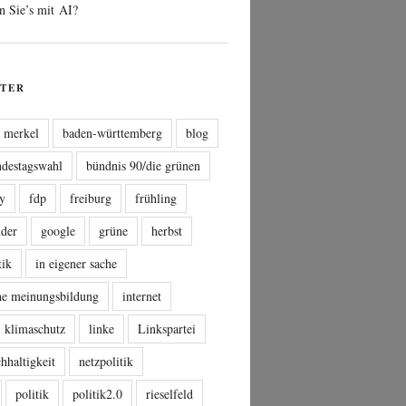
n Sie’s mit AI?
TER
a merkel
baden-württemberg
blog
ndestagswahl
bündnis 90/die grünen
sy
fdp
freiburg
frühling
nder
google
grüne
herbst
tik
in eigener sache
che meinungsbildung
internet
klimaschutz
linke
Linkspartei
hhaltigkeit
netzpolitik
politik
politik2.0
rieselfeld