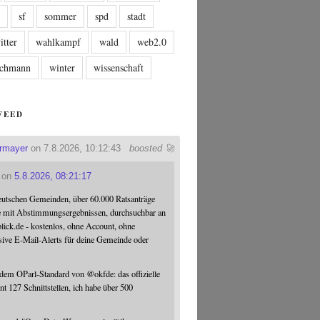
n
sf
sommer
spd
stadt
itter
wahlkampf
wald
web2.0
tschmann
winter
wissenschaft
FEED
ermayer
on 7.8.2026, 10:12:43
boosted 🚀
on
5.8.2026, 08:21:17
eutschen Gemeinden, über 60.000 Ratsanträge
e mit Abstimmungsergebnissen, durchsuchbar an
blick.de - kostenlos, ohne Account, ohne
sive E-Mail-Alerts für deine Gemeinde oder
 dem OParl-Standard von
@
okfde
: das offizielle
nt 127 Schnittstellen, ich habe über 500