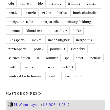
cdu
fantasy
fdp
freiburg
frühling
garten
gender
google
grüne
herbst
hochschulpolitik
in eigener sache
innerparteiliche meinungsbildung
internet
klimakrise
klimaschutz
linke
Linkspartei
makro
nachhaltigkeit
netzpolitik
piratenpartei
politik
politik2.0
rieselfeld
science fiction
sf
sommer
spd
stadt
technik
twitter
wahlkampf
wald
web2.0
winfried kretschmann
winter
wissenschaft
MASTODON-FEED
Till Westermayer
on
6.8.2026, 18:23:17