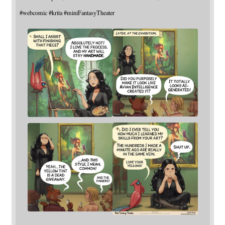
#
webcomic
#
krita
#
miniFantasyTheater