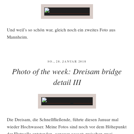
Und weil’s so schön war, gleich noch ein zwei­tes Foto aus
Mannheim.
VERÖFFENTLICHT
SO., 28. JANUAR 2018
AM
Photo of the week: Dreisam bridge
detail III
Die Drei­sam, die Schnell­flie­ßen­de, führ­te die­sen Janu­ar mal
wie­der Hoch­was­ser. Mei­ne Fotos sind noch vor dem Höhe­punkt
der Flut­wel­le ent­stan­den, genau­er gesagt: zwi­schen zwei