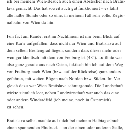
ich bei mei­nem Wien-Besuch auch einen Abste­cher nach Bra­tis­
la­va gemacht. Das hat soweit auch gut funk­tio­niert – es fährt
alle hal­be Stun­de oder so eine, in mei­nem Fall sehr vol­le, Regio­
nal­bahn von Wien da hin.
Fun fact am Ran­de: erst im Nach­hin­ein ist mir beim Blick auf
eine Kar­te auf­ge­fal­len, dass nicht nur Wien und Bra­tis­la­va auf
dem sel­ben Brei­ten­grad lie­gen, son­dern dass die­ser mehr oder
weni­ger iden­tisch mit dem von Frei­burg ist (48°). Luft­li­nie war
also ganz gera­de aus nach Osten, fak­tisch bin ich auf dem Weg
von Frei­burg nach Wien (bzw. auf der Rück­rei­se) ganz anders
gefah­ren, mit wei­ten Bögen nach Nor­den bzw. Süden. Im Ver­
gleich dazu war Wien-Bra­tis­la­va schnur­ge­ra­de. Die Land­schaft
wirk­te ziem­lich leer, neben Land­wirt­schaft war auch das eine
oder ande­re Wind­rad­feld (ich mei­ne, noch in Öster­reich)
zu sehen.
Bra­tis­la­va selbst mach­te auf mich bei mei­nem Halb­ta­ges­buch
einen span­nen­den Ein­druck – an der einen oder ande­ren Stel­le,