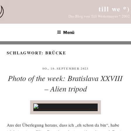
Zum
till we *)
Inhalt
Das Blog von Till Westermayer * 2002
springen
Menü
SCHLAGWORT:
BRÜCKE
VERÖFFENTLICHT
SO., 10. SEPTEMBER 2023
AM
Photo of the week: Bratislava XXVIII
– Alien tripod
Aus der Über­le­gung her­aus, dass ich „eh schon da bin“, habe