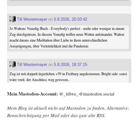
Till Westermayer
on
5.8.2026, 20:03:42
Jo Waltons Venedig-Buch - Everybody's perfect - mehr oder weniger in einem
Zug durchgelesen. In diesem Venedig treffen neun Welten aufeinander. Walton
macht daraus eine Meditation über Liebe in ihren unterschiedlichen
Ausprägungen, über Verletzlichkeit und die Pandemie.
Till Westermayer
on
5.8.2026, 18:37:15
Zug ist mit doppelt ärgerlichen +59 in Freiburg angekommen. Bright side: sonst
wäre vmtl. der Anschluss weg gewesen..
Mein Mast­o­don-Account:
@_tillwe_@mastodon.social
Mein Blog ist aktu­ell nicht auf Mast­o­don zu fin­den. Alter­na­ti­ve:
Benach­rich­ti­gung per Mail oder das gute alte
RSS
.