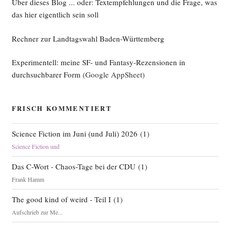
Über dieses Blog ... oder: Textempfehlungen und die Frage, was
das hier eigentlich sein soll
Rechner zur Landtagswahl Baden-Württemberg
Experimentell: meine SF- und Fantasy-Rezensionen in
durchsuchbarer Form
(Google AppSheet)
FRISCH KOMMENTIERT
Science Fiction im Juni (und Juli) 2026
(
1
)
Science Fiction und
Das C-Wort - Chaos-Tage bei der CDU
(
1
)
Frank Hamm
The good kind of weird - Teil I
(
1
)
Aufschrieb zur Me...