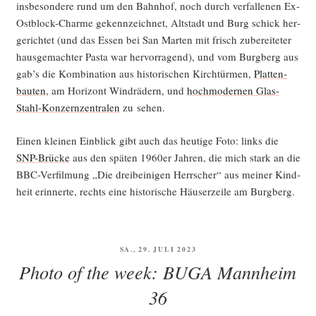
ins­be­son­de­re rund um den Bahn­hof, noch durch ver­fal­le­nen Ex-
Ost­block-Charme gekenn­zeich­net, Alt­stadt und Burg schick her­
ge­rich­tet (und das Essen bei San Mar­ten mit frisch zube­rei­te­ter
haus­ge­mach­ter Pas­ta war her­vor­ra­gend), und vom Burg­berg aus
gab’s die Kom­bi­na­ti­on aus his­to­ri­schen Kirch­tür­men,
Plat­ten­
bau­ten
, am Hori­zont Wind­rä­dern, und
hoch­mo­der­nen Glas-
Stahl-Kon­zern­zen­tra­len
zu sehen.
Einen klei­nen Ein­blick gibt auch das heu­ti­ge Foto: links die
SNP-Brü­cke
aus den spä­ten 1960er Jah­ren, die mich stark an die
BBC-Ver­fil­mung „Die drei­bei­ni­gen Herr­scher“ aus mei­ner Kind­
heit erin­ner­te, rechts eine his­to­ri­sche Häu­ser­zei­le am Burgberg.
VERÖFFENTLICHT
SA., 29. JULI 2023
AM
Photo of the week: BUGA Mannheim
36