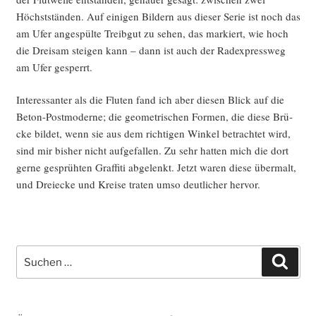
Höchst­stän­den. Auf eini­gen Bil­dern aus die­ser Serie ist noch das
am Ufer ange­spül­te Treib­gut zu sehen, das mar­kiert, wie hoch
die Drei­sam stei­gen kann – dann ist auch der Rad­ex­press­weg
am Ufer gesperrt.
Inter­es­san­ter als die Flu­ten fand ich aber die­sen Blick auf die
Beton-Post­mo­der­ne; die geo­me­tri­schen For­men, die die­se Brü­
cke bil­det, wenn sie aus dem rich­ti­gen Win­kel betrach­tet wird,
sind mir bis­her nicht auf­ge­fal­len. Zu sehr hat­ten mich die dort
ger­ne gesprüh­ten Graf­fi­ti abge­lenkt. Jetzt waren die­se über­malt,
und Drei­ecke und Krei­se tra­ten umso deut­li­cher hervor.
Suche
Such
nach: