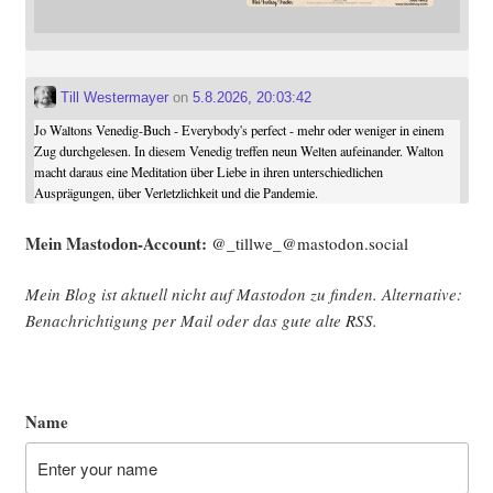
Till Westermayer
on
5.8.2026, 20:03:42
Jo Waltons Venedig-Buch - Everybody's perfect - mehr oder weniger in einem
Zug durchgelesen. In diesem Venedig treffen neun Welten aufeinander. Walton
macht daraus eine Meditation über Liebe in ihren unterschiedlichen
Ausprägungen, über Verletzlichkeit und die Pandemie.
Mein Mast­o­don-Account:
@_tillwe_@mastodon.social
Mein Blog ist aktu­ell nicht auf Mast­o­don zu fin­den. Alter­na­ti­ve:
Benach­rich­ti­gung per Mail oder das gute alte
RSS
.
Name