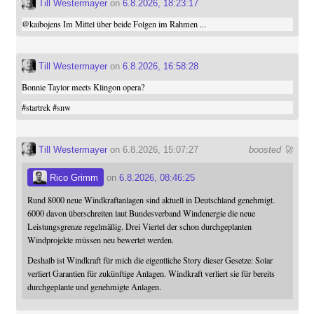
Till Westermayer
on
6.8.2026, 18:23:17
@
kaibojens
Im Mittel über beide Folgen im Rahmen ...
Till Westermayer
on
6.8.2026, 16:58:28
Bonnie Taylor meets Klingon opera?
#
startrek
#
snw
Till Westermayer
on 6.8.2026, 15:07:27
boosted 🚀
Rico Grimm
on
6.8.2026, 08:46:25
Rund 8000 neue Windkraftanlagen sind aktuell in Deutschland genehmigt.
6000 davon überschreiten laut Bundesverband Windenergie die neue
Leistungsgrenze regelmäßig. Drei Viertel der schon durchgeplanten
Windprojekte müssen neu bewertet werden.
Deshalb ist Windkraft für mich die eigentliche Story dieser Gesetze: Solar
verliert Garantien für zukünftige Anlagen. Windkraft verliert sie für bereits
durchgeplante und genehmigte Anlagen.