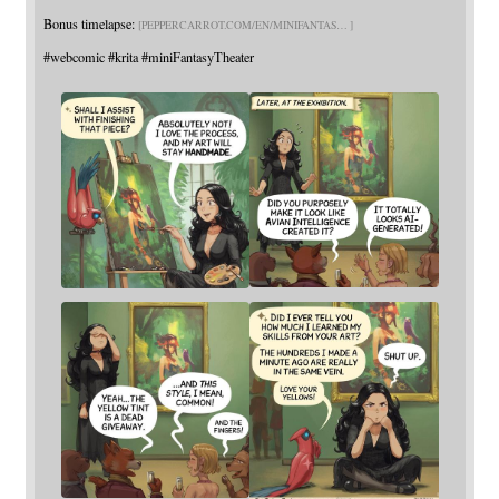
Bonus timelapse:
PEPPERCARROT.COM/EN/MINIFANTAS
#
webcomic
#
krita
#
miniFantasyTheater