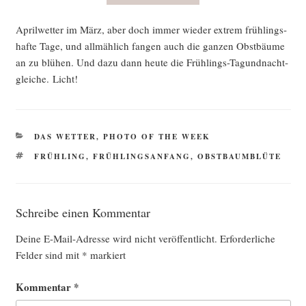
April­wet­ter im März, aber doch immer wie­der extrem früh­lings­
haf­te Tage, und all­mäh­lich fan­gen auch die gan­zen Obst­bäu­me
an zu blü­hen. Und dazu dann heu­te die Früh­lings-Tag­und­nacht­
glei­che. Licht!
KATEGORIEN
DAS WETTER
,
PHOTO OF THE WEEK
SCHLAGWÖRTER
FRÜHLING
,
FRÜHLINGSANFANG
,
OBSTBAUMBLÜTE
Schreibe einen Kommentar
Deine E-Mail-Adresse wird nicht veröffentlicht.
Erforderliche
Felder sind mit
*
markiert
Kommentar
*