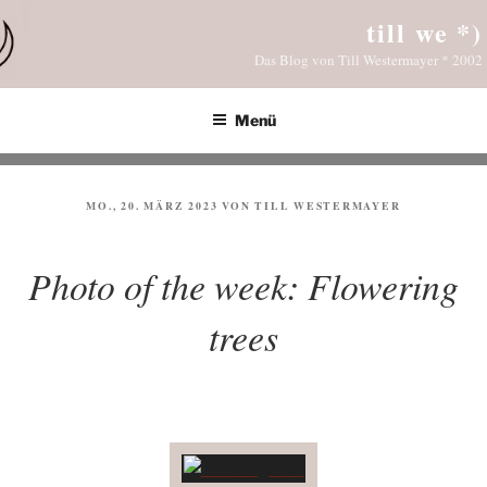
Zum
till we *)
Inhalt
Das Blog von Till Westermayer * 2002
springen
Menü
VERÖFFENTLICHT
MO., 20. MÄRZ 2023
VON
TILL WESTERMAYER
AM
Photo of the week: Flowering
trees