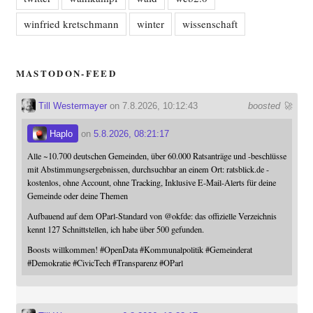
winfried kretschmann
winter
wissenschaft
MASTODON-FEED
Till Westermayer
on 7.8.2026, 10:12:43
boosted 🚀
Haplo
on
5.8.2026, 08:21:17
Alle ~10.700 deutschen Gemeinden, über 60.000 Ratsanträge und -beschlüsse
mit Abstimmungsergebnissen, durchsuchbar an einem Ort: ratsblick.de -
kostenlos, ohne Account, ohne Tracking, Inklusive E-Mail-Alerts für deine
Gemeinde oder deine Themen
Aufbauend auf dem OParl-Standard von
@
okfde
: das offizielle Verzeichnis
kennt 127 Schnittstellen, ich habe über 500 gefunden.
Boosts willkommen!
#
OpenData
#
Kommunalpolitik
#
Gemeinderat
#
Demokratie
#
CivicTech
#
Transparenz
#
OParl