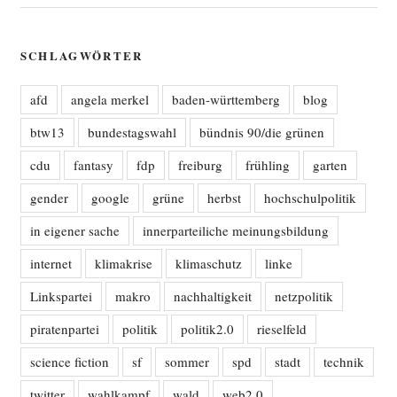
SCHLAGWÖRTER
afd
angela merkel
baden-württemberg
blog
btw13
bundestagswahl
bündnis 90/die grünen
cdu
fantasy
fdp
freiburg
frühling
garten
gender
google
grüne
herbst
hochschulpolitik
in eigener sache
innerparteiliche meinungsbildung
internet
klimakrise
klimaschutz
linke
Linkspartei
makro
nachhaltigkeit
netzpolitik
piratenpartei
politik
politik2.0
rieselfeld
science fiction
sf
sommer
spd
stadt
technik
twitter
wahlkampf
wald
web2.0