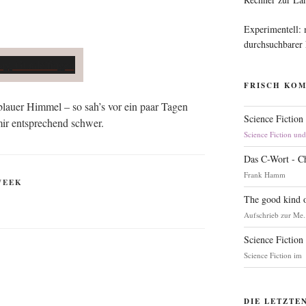
Experimentell:
durchsuchbarer
FRISCH KO
blau­er Him­mel – so sah’s vor ein paar Tagen
Science Fiction
ir ent­spre­chend schwer.
Science Fiction un
Das C-Wort - C
Frank Hamm
WEEK
The good kind o
Aufschrieb zur Me.
Science Fiction
Science Fiction im
DIE LETZTE