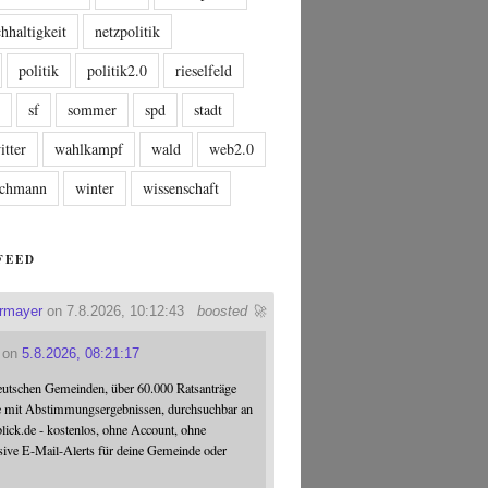
hhaltigkeit
netzpolitik
politik
politik2.0
rieselfeld
n
sf
sommer
spd
stadt
itter
wahlkampf
wald
web2.0
tschmann
winter
wissenschaft
FEED
ermayer
on 7.8.2026, 10:12:43
boosted 🚀
on
5.8.2026, 08:21:17
eutschen Gemeinden, über 60.000 Ratsanträge
e mit Abstimmungsergebnissen, durchsuchbar an
blick.de - kostenlos, ohne Account, ohne
sive E-Mail-Alerts für deine Gemeinde oder