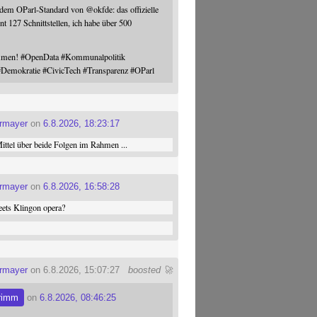
 dem OParl-Standard von
@
okfde
: das offizielle
nt 127 Schnittstellen, ich habe über 500
ommen!
#
OpenData
#
Kommunalpolitik
#
Demokratie
#
CivicTech
#
Transparenz
#
OParl
ermayer
on
6.8.2026, 18:23:17
ttel über beide Folgen im Rahmen ...
ermayer
on
6.8.2026, 16:58:28
ets Klingon opera?
ermayer
on 6.8.2026, 15:07:27
boosted 🚀
rimm
on
6.8.2026, 08:46:25