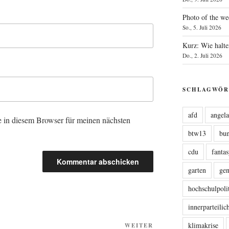
Photo of the we
So., 5. Juli 2026
Kurz: Wie halte
Do., 2. Juli 2026
SCHLAGWÖR
afd
angel
 in diesem Browser für meinen nächsten
btw13
bu
cdu
fanta
garten
ge
hochschulpoli
innerparteili
klimakrise
Nächster
WEITER