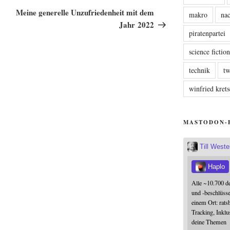
Beitrag
Meine generelle Unzufriedenheit mit dem
makro
nac
Jahr 2022
piratenpartei
science fictio
technik
tw
winfried kre
MASTODON-
Till West
Haplo
Alle ~10.700 d
und -beschlüss
einem Ort: rats
Tracking, Inklu
deine Themen