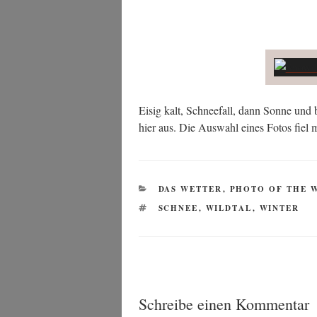
Eisig kalt, Schnee­fall, dann Son­ne und 
hier aus. Die Aus­wahl eines Fotos fiel m
KATEGORIEN
DAS WETTER
,
PHOTO OF THE 
SCHLAGWÖRTER
SCHNEE
,
WILDTAL
,
WINTER
Schreibe einen Kommentar