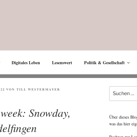
Digitales Leben
Lesenswert
Politik & Gesellschaft
Suche
022
VON
TILL WESTERMAYER
nach:
e week: Snowday,
Über dieses Blo
elfingen
was das hier eig
Rechner zur La