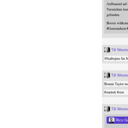
Aufbauend auf
Verzeichnis ken
gefunden.
Boosts willk
#
Gemeinderat
Till West
@
kaibojens
Im Mi
Till West
Bonnie Taylor me
#
startrek
#
snw
Till West
Rico G