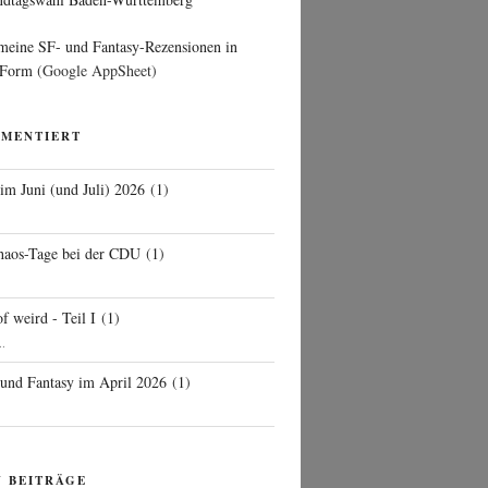
 meine SF- und Fantasy-Rezensionen in
 Form
(Google AppSheet)
MMENTIERT
 im Juni (und Juli) 2026
(
1
)
d
haos-Tage bei der CDU
(
1
)
f weird - Teil I
(
1
)
..
 und Fantasy im April 2026
(
1
)
N BEITRÄGE