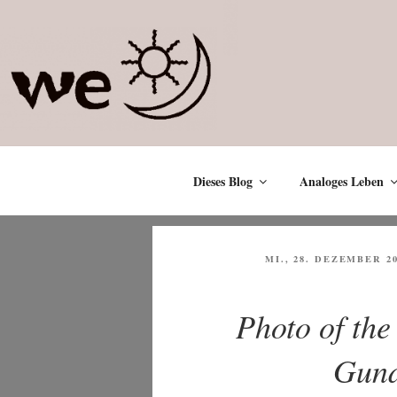
Zum
Inhalt
springen
Dieses Blog
Analoges Leben
VERÖFFENTLICHT
MI., 28. DEZEMBER 2
AM
Photo of th
Gund