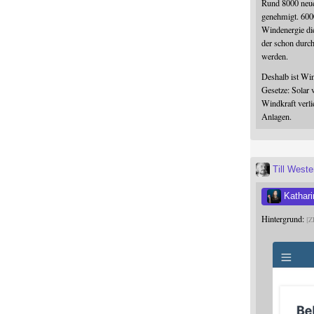
Rund 8000 neue
genehmigt. 600
Windenergie die
der schon durc
werden.
Deshalb ist Win
Gesetze: Solar 
Windkraft verli
Anlagen.
Till West
Kathari
Hintergrund:
Z