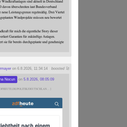
 Windkraftanlagen sind aktuell in Deutschland
0 davon überschreiten laut Bundesverband
 neue Leistungsgrenze regelmäßig. Drei Viertel
hgeplanten Windprojekte müssen neu bewertet
dkraft für mich die eigentliche Story dieser
verliert Garantien für zukünftige Anlagen.
ert sie für bereits durchgeplante und genehmigte
ermayer
on 6.8.2026, 11:34:14
boosted 🚀
na Nocun
on
5.8.2026, 08:05:09
DFHEUTE.DE/POLITIK/DEUTSCHLAN