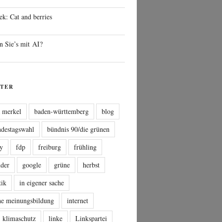
ek: Cat and berries
n Sie’s mit AI?
TER
a merkel
baden-württemberg
blog
ndestagswahl
bündnis 90/die grünen
sy
fdp
freiburg
frühling
nder
google
grüne
herbst
tik
in eigener sache
che meinungsbildung
internet
klimaschutz
linke
Linkspartei