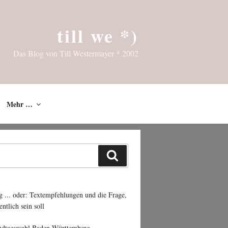
till we *)
Das Blog von Till Westermayer * 2002
Mehr …
Suchen
g ... oder: Textempfehlungen und die Frage,
entlich sein soll
ndtagswahl Baden-Württemberg