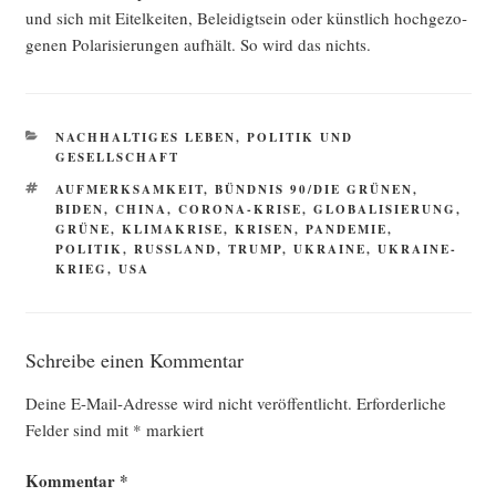
und sich mit Eitel­kei­ten, Belei­digt­sein oder künst­lich hoch­ge­zo­
ge­nen Pola­ri­sie­run­gen auf­hält. So wird das nichts.
KATEGORIEN
NACHHALTIGES LEBEN
,
POLITIK UND
GESELLSCHAFT
SCHLAGWÖRTER
AUFMERKSAMKEIT
,
BÜNDNIS 90/DIE GRÜNEN
,
BIDEN
,
CHINA
,
CORONA-KRISE
,
GLOBALISIERUNG
,
GRÜNE
,
KLIMAKRISE
,
KRISEN
,
PANDEMIE
,
POLITIK
,
RUSSLAND
,
TRUMP
,
UKRAINE
,
UKRAINE-
KRIEG
,
USA
Schreibe einen Kommentar
Deine E-Mail-Adresse wird nicht veröffentlicht.
Erforderliche
Felder sind mit
*
markiert
Kommentar
*