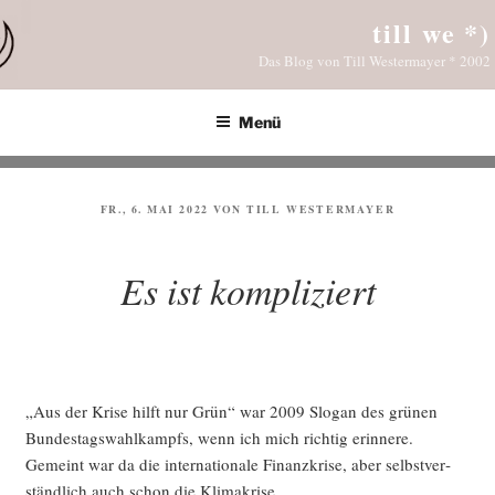
Zum
till we *)
Inhalt
Das Blog von Till Westermayer * 2002
springen
Menü
VERÖFFENTLICHT
FR., 6. MAI 2022
VON
TILL WESTERMAYER
AM
Es ist kompliziert
„Aus der Kri­se hilft nur Grün“ war 2009 Slo­gan des grü­nen
Bun­des­tags­wahl­kampfs, wenn ich mich rich­tig erin­ne­re.
Gemeint war da die inter­na­tio­na­le Finanz­kri­se, aber selbst­ver­
ständ­lich auch schon die Klimakrise.