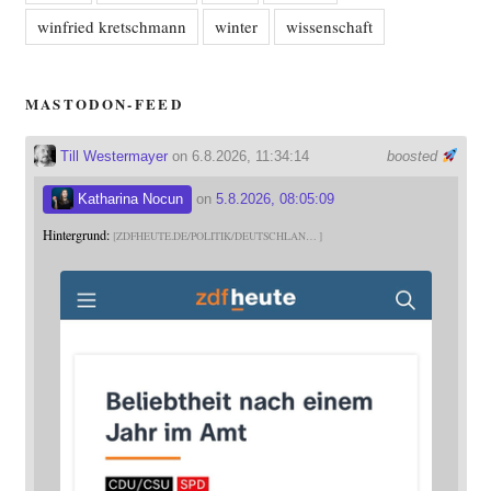
winfried kretschmann
winter
wissenschaft
MASTODON-FEED
Till Westermayer
on 6.8.2026, 11:34:14
boosted
Katharina Nocun
on
5.8.2026, 08:05:09
Hintergrund:
ZDFHEUTE.DE/POLITIK/DEUTSCHLAN