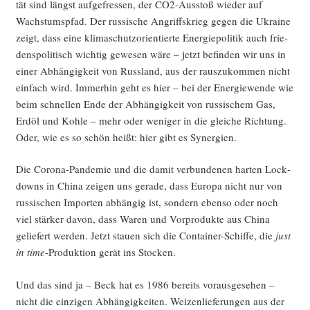
tät sind längst auf­ge­fres­sen, der CO2-Aus­stoß wie­der auf
Wachs­tums­pfad. Der rus­si­sche Angriffs­krieg gegen die Ukrai­ne
zeigt, dass eine kli­ma­schutz­ori­en­tier­te Ener­gie­po­li­tik auch frie­
dens­po­li­tisch wich­tig gewe­sen wäre – jetzt befin­den wir uns in
einer Abhän­gig­keit von Russ­land, aus der raus­zu­kom­men nicht
ein­fach wird. Immer­hin geht es hier – bei der Ener­gie­wen­de wie
beim schnel­len Ende der Abhän­gig­keit von rus­si­schem Gas,
Erd­öl und Koh­le – mehr oder weni­ger in die glei­che Rich­tung.
Oder, wie es so schön heißt: hier gibt es Synergien.
Die Coro­na-Pan­de­mie und die damit ver­bun­de­nen har­ten Lock­
downs in Chi­na zei­gen uns gera­de, dass Euro­pa nicht nur von
rus­si­schen Impor­ten abhän­gig ist, son­dern eben­so oder noch
viel stär­ker davon, dass Waren und Vor­pro­duk­te aus Chi­na
gelie­fert wer­den. Jetzt stau­en sich die Con­tai­ner-Schif­fe, die
just
in time
-Pro­duk­ti­on gerät ins Stocken.
Und das sind ja – Beck hat es 1986 bereits vor­aus­ge­se­hen –
nicht die ein­zi­gen Abhän­gig­kei­ten. Wei­zen­lie­fe­run­gen aus der