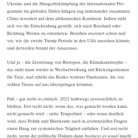
Ukrai­ne und die Hun­ger­be­kämp­fung der inter­na­tio­na­len Pro­
gram­me im glo­ba­len Süden hän­gen eng mit­ein­an­der zusam­men.
Chi­na inves­tiert auf dem afri­ka­ni­schen Kon­ti­nent. Indi­en sieht
sich vor die Ent­schei­dung gestellt, sich nach Russ­land oder
Rich­tung Wes­ten zu ori­en­tie­ren. Bra­si­li­en exer­ziert schon mal
vor, wie die zwei­te Trump-Peri­ode in den USA aus­se­hen könn­te,
und der­wei­len brennt der Amazonas.
Und ja – die Zer­stö­rung von Bio­to­pen, die Kli­ma­ka­ta­stro­phe –
das steht dann wie­der in Wech­sel­wir­kung mit Rück­zugs­räu­men
für Tie­re, und erhöht das Risi­ko wei­te­rer Pan­de­mien, die von
wil­den Tie­ren auf uns über­sprin­gen könnten.
Puh – gar nicht so ein­fach, 2022 halb­wegs zuver­sicht­lich zu
blei­ben. Erst recht nicht, wenn das, was gemacht wer­den kann,
nicht gemacht wird – sie­he Tem­po­li­mit – oder wenn deut­lich
wird, dass Poli­tik und Büro­kra­tie auch in exis­ten­zi­el­len Fra­gen
einen Hang zur sys­te­mi­schen Träg­heit ent­fal­ten. Und erst recht
nicht, wenn der poli­ti­sche Dis­kurs dann
busi­ness as usu­al
macht