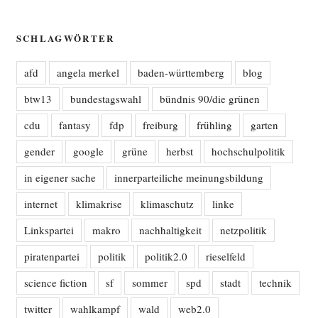
SCHLAGWÖRTER
afd
angela merkel
baden-württemberg
blog
btw13
bundestagswahl
bündnis 90/die grünen
cdu
fantasy
fdp
freiburg
frühling
garten
gender
google
grüne
herbst
hochschulpolitik
in eigener sache
innerparteiliche meinungsbildung
internet
klimakrise
klimaschutz
linke
Linkspartei
makro
nachhaltigkeit
netzpolitik
piratenpartei
politik
politik2.0
rieselfeld
science fiction
sf
sommer
spd
stadt
technik
twitter
wahlkampf
wald
web2.0