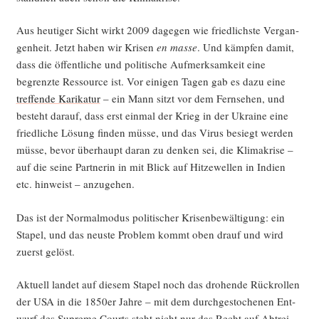
Aus heu­ti­ger Sicht wirkt 2009 dage­gen wie fried­lichs­te Ver­gan­
gen­heit. Jetzt haben wir Kri­sen
en mas­se
. Und kämp­fen damit,
dass die öffent­li­che und poli­ti­sche Auf­merk­sam­keit eine
begrenz­te Res­sour­ce ist. Vor eini­gen Tagen gab es dazu eine
tref­fen­de Kari­ka­tur
– ein Mann sitzt vor dem Fern­se­hen, und
besteht dar­auf, dass erst ein­mal der Krieg in der Ukrai­ne eine
fried­li­che Lösung fin­den müs­se, und das Virus besiegt wer­den
müs­se, bevor über­haupt dar­an zu den­ken sei, die Kli­ma­kri­se –
auf die sei­ne Part­ne­rin in mit Blick auf Hit­ze­wel­len in Indi­en
etc. hin­weist – anzugehen.
Das ist der Nor­mal­mo­dus poli­ti­scher Kri­sen­be­wäl­ti­gung: ein
Sta­pel, und das neus­te Pro­blem kommt oben drauf und wird
zuerst gelöst.
Aktu­ell lan­det auf die­sem Sta­pel noch das dro­hen­de Rück­rol­len
der USA in die 1850er Jah­re – mit dem durch­ge­sto­che­nen Ent­
wurf des Supre­me Courts steht nicht nur das Recht auf Abtrei­