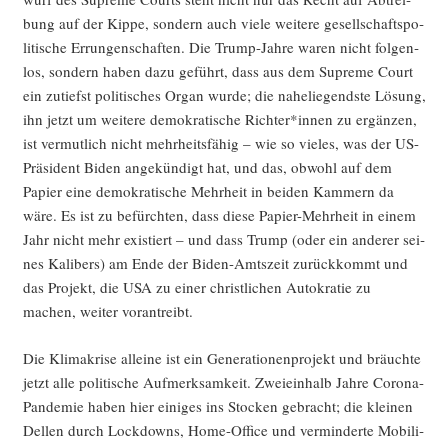
bung auf der Kip­pe, son­dern auch vie­le wei­te­re gesell­schafts­po­
li­ti­sche Errun­gen­schaf­ten. Die Trump-Jah­re waren nicht fol­gen­
los, son­dern haben dazu geführt, dass aus dem Supre­me Court
ein zutiefst poli­ti­sches Organ wur­de; die nahe­lie­gends­te Lösung,
ihn jetzt um wei­te­re demo­kra­ti­sche Richter*innen zu ergän­zen,
ist ver­mut­lich nicht mehr­heits­fä­hig – wie so vie­les, was der US-
Prä­si­dent Biden ange­kün­digt hat, und das, obwohl auf dem
Papier eine demo­kra­ti­sche Mehr­heit in bei­den Kam­mern da
wäre. Es ist zu befürch­ten, dass die­se Papier-Mehr­heit in einem
Jahr nicht mehr exis­tiert – und dass Trump (oder ein ande­rer sei­
nes Kali­bers) am Ende der Biden-Amts­zeit zurück­kommt und
das Pro­jekt, die USA zu einer christ­li­chen Auto­kra­tie zu
machen, wei­ter vorantreibt.
Die Kli­ma­kri­se allei­ne ist ein Gene­ra­tio­nen­pro­jekt und bräuch­te
jetzt alle poli­ti­sche Auf­merk­sam­keit. Zwei­ein­halb Jah­re Coro­na-
Pan­de­mie haben hier eini­ges ins Sto­cken gebracht; die klei­nen
Del­len durch Lock­downs, Home-Office und ver­min­der­te Mobi­li­