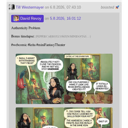
Till Westermayer
on 6.8.2026, 07:43:10
boosted
David Revoy
on
5.8.2026, 16:01:12
Authenticity Problem
Bonus timelapse:
PEPPERCARROT.COM/EN/MINIFANTAS
#
webcomic
#
krita
#
miniFantasyTheater