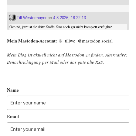
Till Westermayer
on
4.8.2026, 18:22:13
Och nö, jetzt ist die dritte Staffel Silo noch gar nicht komplett verfügbar ...
Mein Mast­o­don-Account:
@_tillwe_@mastodon.social
Mein Blog ist aktu­ell nicht auf Mast­o­don zu fin­den. Alter­na­ti­ve:
Benach­rich­ti­gung per Mail oder das gute alte
RSS
.
Name
Email