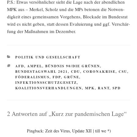
P.S.: Etwas ver­söhn­li­cher sieht die Lage nach der abend­li­chen
MPK aus – Mer­kel, Scholz und die MPs beto­nen die Not­wen­
dig­keit eines gemein­sa­men Vor­ge­hens, Blo­cka­de im Bun­des­rat
wird es nicht geben, statt des­sen Eva­lu­ie­rung und ggf. Ver­schär­
fung der Maß­nah­men im Dezember.
KATEGORIEN
POLITIK UND GESELLSCHAFT
SCHLAGWÖRTER
AFD
,
AMPEL
,
BÜNDNIS 90/DIE GRÜNEN
,
BUNDESTAGSWAHL 2021
,
CDU
,
CORONAKRISE
,
CSU
,
FÖDERALISMUS
,
FDP
,
GRÜNE
,
INFEKTIONSSCHUTZGESETZ
,
KOALITIONSVERHANDLUNGEN
,
MPK
,
RANT
,
SPD
2 Antworten auf „Kurz zur pandemischen Lage“
Pingback:
Zeit des Virus, Update XII | till we *)