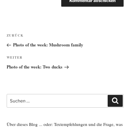
Beitragsnavigation
Vorheriger
ZURÜCK
Beitrag
Photo of the week: Mushroom family
Nächster
WEITER
Beitrag
Photo of the week: Two ducks
Suche
Such
nach:
Über dieses Blog ... oder: Textempfehlungen und die Frage, was