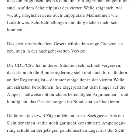
dass die Pro­gno­sen des RKI und der Virolog*innen ein­ge­trof­fen
sind. Auf dem Schei­tel­punkt der vier­ten Wel­le zeigt sich, wie
wich­tig mög­li­cher­wei­se auch unpo­pu­lä­re Maß­nah­men wie
Lock­downs, Schul­schlie­ßun­gen und der­glei­chen mehr sein
könnten.
Das jetzt ver­ab­schie­de­te Gesetz wür­de dem enge Gren­zen set­
zen, auch in der nach­ge­bes­ser­ten Version.
Die CDU/CSU hat in die­ser Situa­ti­on sehr schnell ver­ges­sen,
dass sie noch die Bun­des­re­gie­rung stellt und auch in x Län­dern
an der Regie­rung ist – dar­un­ter eini­ge der in der vier­ten Wel­le
am stärks­ten betrof­fe­nen. Sie zeigt jetzt mit dem Fin­ger auf die
Ampel – teil­wei­se mit durch­aus berech­tig­ten Argu­men­ten – und
kün­digt an, das Gesetz mor­gen im Bun­des­rat zu blockieren.
Da fah­ren jetzt zwei Züge auf­ein­an­der zu. Sack­gas­se. Aus der
Sicht der einen ist die noch gar nicht kon­sti­tu­ier­te Ampel­re­gie­
rung schuld an der jet­zi­gen pan­de­mi­schen Lage, aus der Sicht