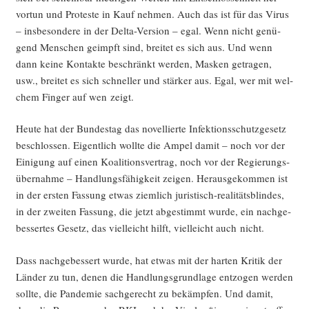
vor­tun und Pro­tes­te in Kauf neh­men. Auch das ist für das Virus
– ins­be­son­de­re in der Del­ta-Ver­si­on – egal. Wenn nicht genü­
gend Men­schen geimpft sind, brei­tet es sich aus. Und wenn
dann kei­ne Kon­tak­te beschränkt wer­den, Mas­ken getra­gen,
usw., brei­tet es sich schnel­ler und stär­ker aus. Egal, wer mit wel­
chem Fin­ger auf wen zeigt.
Heu­te hat der Bun­des­tag das novel­lier­te Infek­ti­ons­schutz­ge­setz
beschlos­sen. Eigent­lich woll­te die Ampel damit – noch vor der
Eini­gung auf einen Koali­ti­ons­ver­trag, noch vor der Regie­rungs­
über­nah­me – Hand­lungs­fä­hig­keit zei­gen. Her­aus­ge­kom­men ist
in der ers­ten Fas­sung etwas ziem­lich juris­tisch-rea­li­täts­blin­des,
in der zwei­ten Fas­sung, die jetzt abge­stimmt wur­de, ein nach­ge­
bes­ser­tes Gesetz, das viel­leicht hilft, viel­leicht auch nicht.
Dass nach­ge­bes­sert wur­de, hat etwas mit der har­ten Kri­tik der
Län­der zu tun, denen die Hand­lungs­grund­la­ge ent­zo­gen wer­den
soll­te, die Pan­de­mie sach­ge­recht zu bekämp­fen. Und damit,