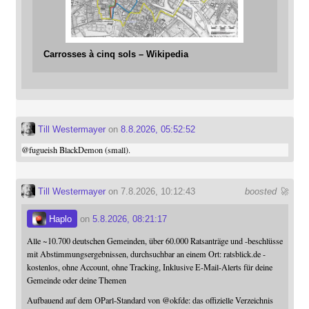
Carrosses à cinq sols – Wikipedia
Till Westermayer
on
8.8.2026, 05:52:52
@
fugueish
BlackDemon (small).
Till Westermayer
on 7.8.2026, 10:12:43
boosted 🚀
Haplo
on
5.8.2026, 08:21:17
Alle ~10.700 deutschen Gemeinden, über 60.000 Ratsanträge und -beschlüsse
mit Abstimmungsergebnissen, durchsuchbar an einem Ort: ratsblick.de -
kostenlos, ohne Account, ohne Tracking, Inklusive E-Mail-Alerts für deine
Gemeinde oder deine Themen
Aufbauend auf dem OParl-Standard von
@
okfde
: das offizielle Verzeichnis