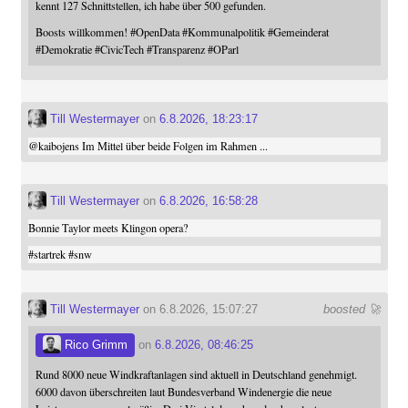
kennt 127 Schnittstellen, ich habe über 500 gefunden.
Boosts willkommen!
#
OpenData
#
Kommunalpolitik
#
Gemeinderat
#
Demokratie
#
CivicTech
#
Transparenz
#
OParl
Till Westermayer
on
6.8.2026, 18:23:17
@
kaibojens
Im Mittel über beide Folgen im Rahmen ...
Till Westermayer
on
6.8.2026, 16:58:28
Bonnie Taylor meets Klingon opera?
#
startrek
#
snw
Till Westermayer
on 6.8.2026, 15:07:27
boosted 🚀
Rico Grimm
on
6.8.2026, 08:46:25
Rund 8000 neue Windkraftanlagen sind aktuell in Deutschland genehmigt.
6000 davon überschreiten laut Bundesverband Windenergie die neue