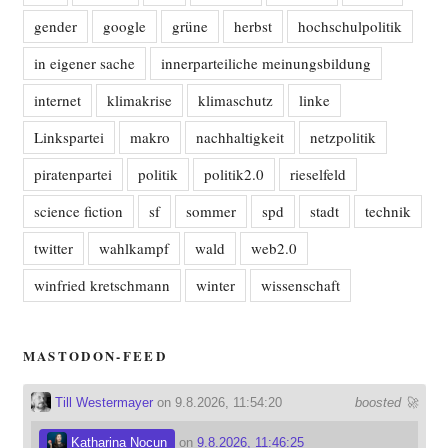
gender
google
grüne
herbst
hochschulpolitik
in eigener sache
innerparteiliche meinungsbildung
internet
klimakrise
klimaschutz
linke
Linkspartei
makro
nachhaltigkeit
netzpolitik
piratenpartei
politik
politik2.0
rieselfeld
science fiction
sf
sommer
spd
stadt
technik
twitter
wahlkampf
wald
web2.0
winfried kretschmann
winter
wissenschaft
MASTODON-FEED
Till Westermayer
on 9.8.2026, 11:54:20
boosted 🚀
Katharina Nocun
on
9.8.2026, 11:46:25