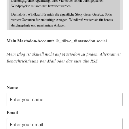
Leistungsgrenze regelmäßig. Drei Viertel der schon durchgeplanten
Windprojekte müssen neu bewertet werden.
Deshalb ist Windkraft für mich die eigentliche Story dieser Gesetze: Solar
verliert Garantien für zukünftige Anlagen. Windkraft verliert sie für bereits
durchgeplante und genehmigte Anlagen.
Mein Mast­o­don-Account:
@_tillwe_@mastodon.social
Mein Blog ist aktu­ell nicht auf Mast­o­don zu fin­den. Alter­na­ti­ve:
Benach­rich­ti­gung per Mail oder das gute alte
RSS
.
Name
Email