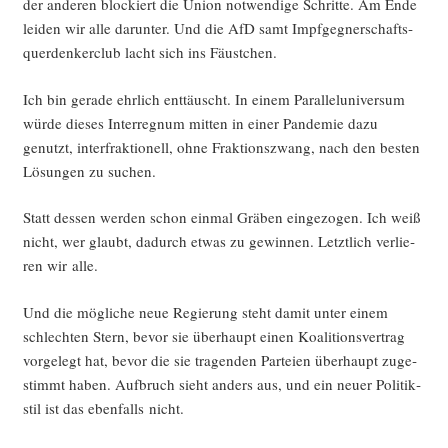
der ande­ren blo­ckiert die Uni­on not­wen­di­ge Schrit­te. Am Ende
lei­den wir alle dar­un­ter. Und die AfD samt Impf­geg­ner­schafts­
quer­den­ker­club lacht sich ins Fäustchen.
Ich bin gera­de ehr­lich ent­täuscht. In einem Par­al­lel­uni­ver­sum
wür­de die­ses Inter­re­gnum mit­ten in einer Pan­de­mie dazu
genutzt, inter­frak­tio­nell, ohne Frak­ti­ons­zwang, nach den bes­ten
Lösun­gen zu suchen.
Statt des­sen wer­den schon ein­mal Grä­ben ein­ge­zo­gen. Ich weiß
nicht, wer glaubt, dadurch etwas zu gewin­nen. Letzt­lich ver­lie­
ren wir alle.
Und die mög­li­che neue Regie­rung steht damit unter einem
schlech­ten Stern, bevor sie über­haupt einen Koali­ti­ons­ver­trag
vor­ge­legt hat, bevor die sie tra­gen­den Par­tei­en über­haupt zuge­
stimmt haben. Auf­bruch sieht anders aus, und ein neu­er Poli­tik­
stil ist das eben­falls nicht.