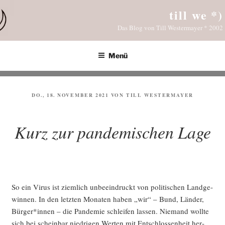
Zum
till we *)
Inhalt
Das Blog von Till Westermayer * 2002
springen
Menü
VERÖFFENTLICHT
DO., 18. NOVEMBER 2021
VON
TILL WESTERMAYER
AM
Kurz zur pandemischen Lage
So ein Virus ist ziem­lich unbe­ein­druckt von poli­ti­schen Land­ge­
win­nen. In den letz­ten Mona­ten haben „wir“ – Bund, Län­der,
Bürger*innen – die Pan­de­mie schlei­fen las­sen. Nie­mand woll­te
sich bei schein­bar nied­ri­gen Wer­ten mit Ent­schlos­sen­heit her­