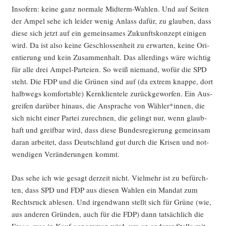
Inso­fern: kei­ne ganz nor­ma­le Mid­term-Wah­len. Und auf Sei­ten
der Ampel sehe ich lei­der wenig Anlass dafür, zu glau­ben, dass
die­se sich jetzt auf ein gemein­sa­mes Zukunfts­kon­zept eini­gen
wird. Da ist also kei­ne Geschlos­sen­heit zu erwar­ten, kei­ne Ori­
en­tie­rung und kein Zusam­men­halt. Das aller­dings wäre wich­tig
für alle drei Ampel-Par­tei­en. So weiß nie­mand, wofür die SPD
steht. Die FDP und die Grü­nen sind auf (da extrem knap­pe, dort
halb­wegs kom­for­ta­ble) Kern­kli­en­te­le zurück­ge­wor­fen. Ein Aus­
grei­fen dar­über hin­aus, die Anspra­che von Wähler*innen, die
sich nicht einer Par­tei zurech­nen, die gelingt nur, wenn glaub­
haft und greif­bar wird, dass die­se Bun­des­re­gie­rung gemein­sam
dar­an arbei­tet, dass Deutsch­land gut durch die Kri­sen und not­
wen­di­gen Ver­än­de­run­gen kommt.
Das sehe ich wie gesagt der­zeit nicht. Viel­mehr ist zu befürch­
ten, dass SPD und FDP aus die­sen Wah­len ein Man­dat zum
Rechts­ruck able­sen. Und irgend­wann stellt sich für Grü­ne (wie,
aus ande­ren Grün­den, auch für die FDP) dann tat­säch­lich die
Fra­ge, was in Kauf genom­men wird, um an ande­rer Stel­le mit­