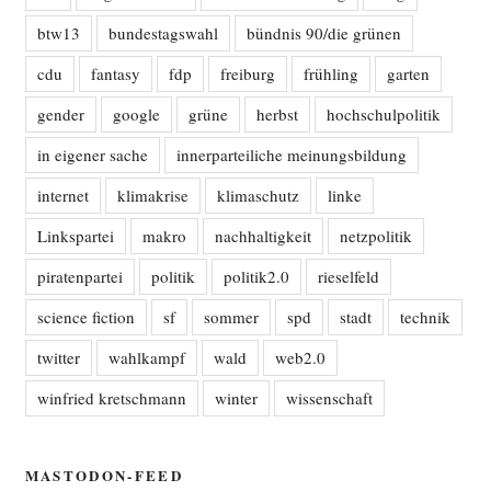
btw13
bundestagswahl
bündnis 90/die grünen
cdu
fantasy
fdp
freiburg
frühling
garten
gender
google
grüne
herbst
hochschulpolitik
in eigener sache
innerparteiliche meinungsbildung
internet
klimakrise
klimaschutz
linke
Linkspartei
makro
nachhaltigkeit
netzpolitik
piratenpartei
politik
politik2.0
rieselfeld
science fiction
sf
sommer
spd
stadt
technik
twitter
wahlkampf
wald
web2.0
winfried kretschmann
winter
wissenschaft
MASTODON-FEED