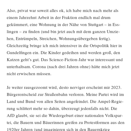
Also, pri­vat war soweit alles ok, ich habe mich nach mehr als
einem Jahr­zehnt Arbeit in der Frak­ti­on end­lich mal drum
geküm­mert, eine Woh­nung in der Nähe von Stutt­gart – in Ess­
lin­gen – zu fin­den (und bin jetzt auch mit dem gan­zen Umzie­
hen, Ent­rüm­peln, Strei­chen, Woh­nungs­über­ge­ben fer­tig).
Gleich­zei­tig brin­ge ich mich inten­si­ver in die Orts­po­li­tik hier in
Gun­del­fin­gen ein. Die Kin­der gedei­hen und wer­den groß, den
Kat­zen geht’s gut. Das Sci­ence-Fic­tion-Jahr war inter­es­sant und
unter­halt­sam. Coro­na (nach drei Jah­ren ohne) hät­te mich jetzt
nicht erwi­schen müssen.
Je wei­ter raus­ge­zoomt wird, des­to ner­vi­ger erscheint mir 2023.
Bür­ger­ent­scheid zur Stra­ßen­bahn ver­lo­ren. Mei­ne Par­tei wird im
Land und Bund von allen Sei­ten ange­fein­det. Die Ampel-Regie­
rung schlit­tert mehr so dahin, über­zeugt jeden­falls nicht. Die
AfD glaubt, sie sei die Wie­der­ge­burt einer natio­na­len Volks­par­
tei, die Bau­ern und Bäue­rin­nen grei­fen zu Pro­test­for­men aus den
1920er Jah­ren (und ima­gi­nie­ren sich in den Bau­ern­krieg