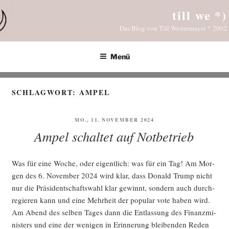
Zum
till we *)
Inhalt
Das Blog von Till Westermayer * 2002
springen
Menü
SCHLAGWORT:
AMPEL
VERÖFFENTLICHT
MO., 11. NOVEMBER 2024
AM
Ampel schaltet auf Notbetrieb
Was für eine Woche, oder eigent­lich: was für ein Tag! Am Mor­
gen des 6. Novem­ber 2024 wird klar, dass Donald Trump nicht
nur die Prä­si­dent­schafts­wahl klar gewinnt, son­dern auch durch­
re­gie­ren kann und eine Mehr­heit der popu­lar vote haben wird.
Am Abend des sel­ben Tages dann die Ent­las­sung des Finanz­mi­
nis­ters und eine der weni­gen in Erin­ne­rung blei­ben­den Reden