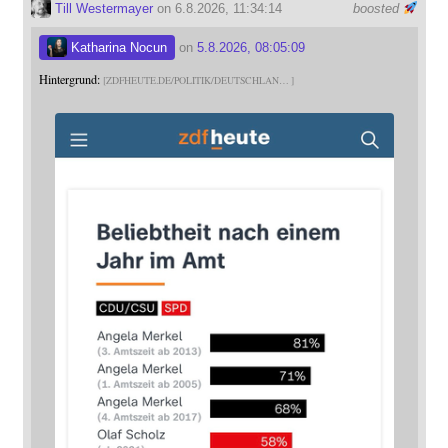
Till Westermayer
on 6.8.2026, 11:34:14
boosted
Katharina Nocun
on
5.8.2026, 08:05:09
Hintergrund:
ZDFHEUTE.DE/POLITIK/DEUTSCHLAN