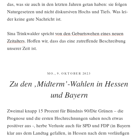
das, was sie auch in den letz­ten Jah­ren getan haben: sie fol­gen
Natur­ge­set­zen und nicht dis­kur­si­ven Hochs und Tiefs. Was lei­
der kei­ne gute Nach­richt ist.
Sina Trink­wal­der spricht
von den Geburts­we­hen eines neu­en
Zeit­al­ters
. Hof­fen wir, dass das eine zutref­fen­de Beschrei­bung
unse­rer Zeit ist.
VERÖFFENTLICHT
MO., 9. OKTOBER 2023
AM
Zu den ‚Midterm’-Wahlen in Hessen
und Bayern
Zwei­mal knapp 15 Pro­zent für Bünd­nis 90/Die Grü­nen – die
Pro­gno­se und die ers­ten Hoch­rech­nun­gen sahen noch etwas
posi­ti­ver aus -, her­be Ver­lus­te auch für SPD und FDP (in Bay­ern
klar aus dem Land­tag gefal­len, in Hes­sen nach dem vor­läu­fi­gen