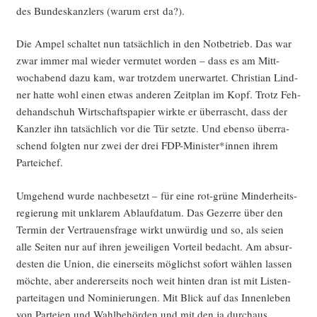
des Bun­des­kanz­lers (war­um erst da?).
Die Ampel schal­tet nun tat­säch­lich in den Not­be­trieb. Das war
zwar immer mal wie­der ver­mu­tet wor­den – dass es am Mitt­
woch­abend dazu kam, war trotz­dem uner­war­tet. Chris­ti­an Lind­
ner hat­te wohl einen etwas ande­ren Zeit­plan im Kopf. Trotz Feh­
de­hand­schuh Wirt­schafts­pa­pier wirk­te er über­rascht, dass der
Kanz­ler ihn tat­säch­lich vor die Tür setz­te. Und eben­so über­ra­
schend folg­ten nur zwei der drei FDP-Minister*innen ihrem
Parteichef.
Umge­hend wur­de nach­be­setzt – für eine rot-grü­ne Min­der­heits­
re­gie­rung mit unkla­rem Ablauf­da­tum. Das Gezer­re über den
Ter­min der Ver­trau­ens­fra­ge wirkt unwür­dig und so, als sei­en
alle Sei­ten nur auf ihren jewei­li­gen Vor­teil bedacht. Am absur­
des­ten die Uni­on, die einer­seits mög­lichst sofort wäh­len las­sen
möch­te, aber ande­rer­seits noch weit hin­ten dran ist mit Lis­ten­
par­tei­ta­gen und Nomi­nie­run­gen. Mit Blick auf das Innen­le­ben
von Par­tei­en und Wahl­be­hör­den und mit den ja durch­aus