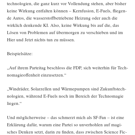
tech­no­lo­gien, die ganz kurz vor Voll­endung ste­hen, aber bis­her
kei­ne Wir­kung ent­fal­ten kön­nen – Kern­fu­si­on, E‑Fuels, flie­gen­
de Autos, die was­ser­stoff­be­trie­be­ne Hei­zung oder auch die
wirk­lich den­ken­de KI. Also, kei­ne Wir­kung bis auf die, das
Lösen von Pro­ble­men auf über­mor­gen zu ver­schie­ben und im
Hier und Jetzt nichts tun zu müssen.
Bei­spiel­sät­ze:
„Auf ihrem Par­tei­tag beschloss die FDP, sich wei­ter­hin für Tech­
no­ma­gie­of­fen­heit einzusetzen.“
„Wind­rä­der, Solar­zel­len und Wär­me­pum­pen sind Zukunfts­tech­
no­lo­gien, wäh­rend E‑Fuels noch im Bereich der Tech­no­ma­gie
liegen.“
Und mög­li­cher­wei­se – das schmerzt mich als SF-Fan – ist eine
Erklä­rung dafür, war­um eine Par­tei so unver­hoh­len auf magi­
sches Den­ken setzt, dar­in zu fin­den, dass zwi­schen Sci­ence Fic­