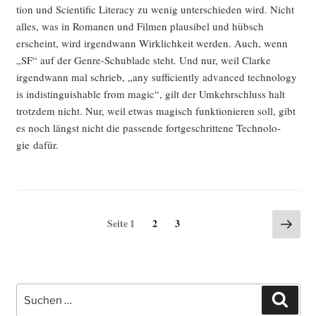
tion und Sci­en­ti­fic Liter­acy zu wenig unter­schie­den wird. Nicht
alles, was in Roma­nen und Fil­men plau­si­bel und hübsch
erscheint, wird irgend­wann Wirk­lich­keit wer­den. Auch, wenn
„SF“ auf der Gen­re-Schub­la­de steht. Und nur, weil Clar­ke
irgend­wann mal schrieb, „any suf­fi­ci­ent­ly advan­ced tech­no­lo­gy
is indis­tin­gu­is­ha­ble from magic“, gilt der Umkehr­schluss halt
trotz­dem nicht. Nur, weil etwas magisch funk­tio­nie­ren soll, gibt
es noch längst nicht die pas­sen­de fort­ge­schrit­te­ne Tech­no­lo­
gie dafür.
Seitennummerierung
Näch
Seite
Seite
Seite
1
2
3
Seite
der
Beiträge
Suche
Such
nach: