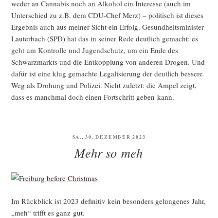
weder an Can­na­bis noch an Alko­hol ein Inter­es­se (auch im
Unter­schied zu z.B. dem CDU-Chef Merz) – poli­tisch ist die­ses
Ergeb­nis auch aus mei­ner Sicht ein Erfolg. Gesund­heits­mi­nis­ter
Lau­ter­bach (SPD) hat das in sei­ner Rede deut­lich gemacht: es
geht um Kon­trol­le und Jugend­schutz, um ein Ende des
Schwarz­markts und die Ent­kopp­lung von ande­ren Dro­gen. Und
dafür ist eine klug gemach­te Lega­li­sie­rung der deut­lich bes­se­re
Weg als Dro­hung und Poli­zei. Nicht zuletzt: die Ampel zeigt,
dass es manch­mal doch einen Fort­schritt geben kann.
VERÖFFENTLICHT
SA., 30. DEZEMBER 2023
AM
Mehr so meh
Im Rück­blick ist 2023 defi­ni­tiv kein beson­ders gelun­ge­nes Jahr,
„meh“ trifft es ganz gut.