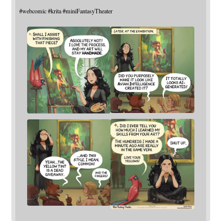
#
webcomic
#
krita
#
miniFantasyTheater