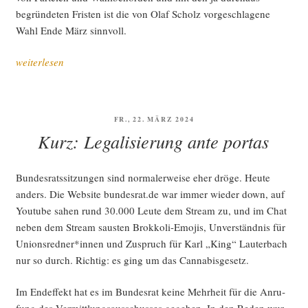
begrün­de­ten Fris­ten ist die von Olaf Scholz vor­ge­schla­ge­ne
Wahl Ende März sinnvoll.
„Ampel
weiterlesen
schal­
tet
auf
VERÖFFENTLICHT
FR., 22. MÄRZ 2024
Not­
AM
Kurz: Legalisierung ante portas
be­
trieb“
Bun­des­rats­sit­zun­gen sind nor­ma­ler­wei­se eher drö­ge. Heu­te
anders. Die Web­site bundesrat.de war immer wie­der down, auf
You­tube sahen rund 30.000 Leu­te dem Stream zu, und im Chat
neben dem Stream saus­ten Brok­ko­li-Emo­jis, Unver­ständ­nis für
Unionsredner*innen und Zuspruch für Karl „King“ Lau­ter­bach
nur so durch. Rich­tig: es ging um das Cannabisgesetz.
Im End­ef­fekt hat es im Bun­des­rat kei­ne Mehr­heit für die Anru­