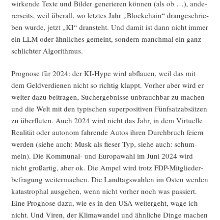
wir­ken­de Tex­te und Bil­der gene­rie­ren kön­nen (als ob …), ande­
rer­seits, weil über­all, wo letz­tes Jahr „Block­chain“ dran­ge­schrie­
ben wur­de, jetzt „KI“ dran­steht. Und damit ist dann nicht immer
ein LLM oder ähn­li­ches gemeint, son­dern manch­mal ein ganz
schlich­ter Algorithmus.
Pro­gno­se für 2024: der KI-Hype wird abflau­en, weil das mit
dem Geld­ver­die­nen nicht so rich­tig klappt. Vor­her aber wird er
wei­ter dazu bei­tra­gen, Such­ergeb­nis­se unbrauch­bar zu machen
und die Welt mit den typi­schen super­po­si­ti­ven Fünf­satz­ab­sät­zen
zu über­flu­ten. Auch 2024 wird nicht das Jahr, in dem Vir­tu­el­le
Rea­li­tät oder auto­nom fah­ren­de Autos ihren Durch­bruch fei­ern
wer­den (sie­he auch: Musk als fie­ser Typ, sie­he auch: schum­
meln). Die Kom­mu­nal- und Euro­pa­wahl im Juni 2024 wird
nicht groß­ar­tig, aber ok. Die Ampel wird trotz FDP-Mit­glie­der­
be­fra­gung wei­ter­ma­chen. Die Land­tags­wah­len im Osten wer­den
kata­stro­phal aus­ge­hen, wenn nicht vor­her noch was pas­siert.
Eine Pro­gno­se dazu, wie es in den USA wei­ter­geht, wage ich
nicht. Und Viren, der Kli­ma­wan­del und ähn­li­che Din­ge machen