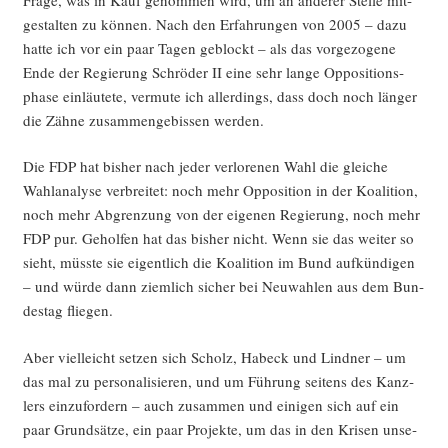
ge­stal­ten zu kön­nen. Nach den Erfah­run­gen von 2005 – dazu
hat­te ich vor ein paar Tagen geblockt – als das vor­ge­zo­ge­ne
Ende der Regie­rung Schrö­der II eine sehr lan­ge Oppo­si­ti­ons­
pha­se ein­läu­te­te, ver­mu­te ich aller­dings, dass doch noch län­ger
die Zäh­ne zusam­men­ge­bis­sen werden.
Die FDP hat bis­her nach jeder ver­lo­re­nen Wahl die glei­che
Wahl­ana­ly­se ver­brei­tet: noch mehr Oppo­si­ti­on in der Koali­ti­on,
noch mehr Abgren­zung von der eige­nen Regie­rung, noch mehr
FDP pur. Gehol­fen hat das bis­her nicht. Wenn sie das wei­ter so
sieht, müss­te sie eigent­lich die Koali­ti­on im Bund auf­kün­di­gen
– und wür­de dann ziem­lich sicher bei Neu­wah­len aus dem Bun­
des­tag fliegen.
Aber viel­leicht set­zen sich Scholz, Habeck und Lind­ner – um
das mal zu per­so­na­li­sie­ren, und um Füh­rung sei­tens des Kanz­
lers ein­zu­for­dern – auch zusam­men und eini­gen sich auf ein
paar Grund­sät­ze, ein paar Pro­jek­te, um das in den Kri­sen unse­