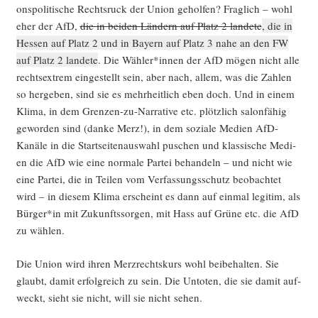
ons­po­li­ti­sche Rechts­ruck der Uni­on gehol­fen? Frag­lich – wohl
eher der AfD,
die in bei­den Län­dern auf Platz 2 lan­de­te
, die in
Hes­sen auf Platz 2 und in Bay­ern auf Platz 3 nahe an den FW
auf Platz 2 lan­de­te
. Die Wähler*innen der AfD mögen nicht alle
rechts­extrem ein­ge­stellt sein, aber nach, allem, was die Zah­len
so her­ge­ben, sind sie es mehr­heit­lich eben doch. Und in einem
Kli­ma, in dem Gren­zen-zu-Nar­ra­ti­ve etc. plötz­lich salon­fä­hig
gewor­den sind (dan­ke Merz!), in dem sozia­le Medi­en AfD-
Kanä­le in die Start­sei­ten­aus­wahl puschen und klas­si­sche Medi­
en die AfD wie eine nor­ma­le Par­tei behan­deln – und nicht wie
eine Par­tei, die in Tei­len vom Ver­fas­sungs­schutz beob­ach­tet
wird – in die­sem Kli­ma erscheint es dann auf ein­mal legi­tim, als
Bürger*in mit Zukunfts­sor­gen, mit Hass auf Grü­ne etc. die AfD
zu wählen.
Die Uni­on wird ihren Merz­rechts­kurs wohl bei­be­hal­ten. Sie
glaubt, damit erfolg­reich zu sein. Die Unto­ten, die sie damit auf­
weckt, sieht sie nicht, will sie nicht sehen.