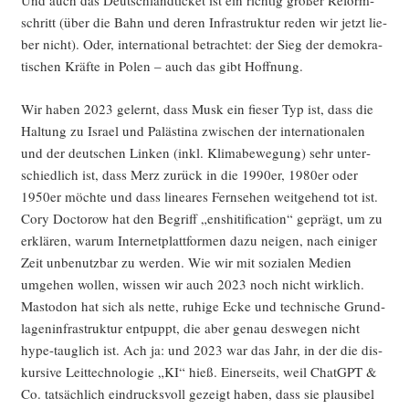
Und auch das Deutsch­land­ti­cket ist ein rich­tig gro­ßer Reform­
schritt (über die Bahn und deren Infra­struk­tur reden wir jetzt lie­
ber nicht). Oder, inter­na­tio­nal betrach­tet: der Sieg der demo­kra­
ti­schen Kräf­te in Polen – auch das gibt Hoffnung.
Wir haben 2023 gelernt, dass Musk ein fie­ser Typ ist, dass die
Hal­tung zu Isra­el und Paläs­ti­na zwi­schen der inter­na­tio­na­len
und der deut­schen Lin­ken (inkl. Kli­ma­be­we­gung) sehr unter­
schied­lich ist, dass Merz zurück in die 1990er, 1980er oder
1950er möch­te und dass linea­res Fern­se­hen weit­ge­hend tot ist.
Cory Doc­to­row hat den Begriff „ens­hi­ti­fi­ca­ti­on“ geprägt, um zu
erklä­ren, war­um Inter­net­platt­for­men dazu nei­gen, nach eini­ger
Zeit unbe­nutz­bar zu wer­den. Wie wir mit sozia­len Medi­en
umge­hen wol­len, wis­sen wir auch 2023 noch nicht wirk­lich.
Mast­o­don hat sich als net­te, ruhi­ge Ecke und tech­ni­sche Grund­
la­gen­in­fra­struk­tur ent­puppt, die aber genau des­we­gen nicht
hype-taug­lich ist. Ach ja: und 2023 war das Jahr, in der die dis­
kur­si­ve Leit­tech­no­lo­gie „KI“ hieß. Einer­seits, weil ChatGPT &
Co. tat­säch­lich ein­drucks­voll gezeigt haben, dass sie plau­si­bel