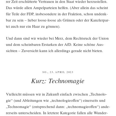
rer Zeit erschüt­ter­te Ver­trau­en in den Staat wie­der her­zu­stel­len.
Das wür­de allen Ampel­par­tei­en hel­fen. (Aber allein das scheint
für Tei­le der FDP, ins­be­son­de­re in der Frak­ti­on, schon undenk­
bar zu sein – lie­ber loo­se-loo­se als Grü­nen oder der Kanz­ler­par­
tei auch nur ein Haar zu gönnen).
Und dann sind wir wie­der bei Merz, dem Rechts­ruck der Uni­on
und dem schein­ba­ren Erstar­ken der AfD. Kei­ne schö­ne Aus­
sich­ten – Zuver­sicht kann ich aller­dings gera­de nicht bieten.
VERÖFFENTLICHT
SO., 23. APRIL 2023
AM
Kurz: Technomagie
Viel­leicht müs­sen wir in Zukunft ein­fach zwi­schen „Tech­no­lo­
gie“ (und Ablei­tun­gen wie „tech­no­lo­gie­of­fen“) einer­seits und
„Tech­no­ma­gie“ (ent­spre­chend dann: „tech­no­ma­gie­of­fen“) ande­
rer­seits unter­schei­den. In letz­te­re Kate­go­rie fal­len alle Wun­der­