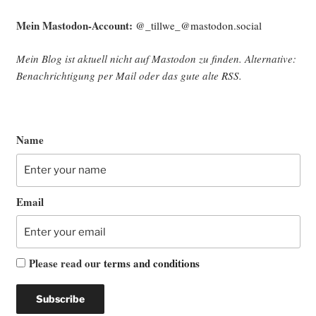
Mein Mast­o­don-Account:
@_tillwe_@mastodon.social
Mein Blog ist aktu­ell nicht auf Mast­o­don zu fin­den. Alter­na­ti­ve:
Benach­rich­ti­gung per Mail oder das gute alte
RSS
.
Name
Email
Please read our
terms and conditions