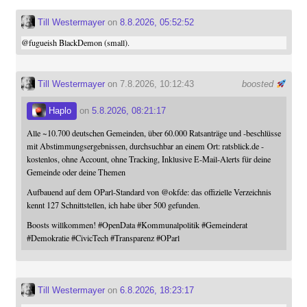
Till Westermayer
on
8.8.2026, 05:52:52
@
fugueish
BlackDemon (small).
Till Westermayer
on 7.8.2026, 10:12:43
boosted
Haplo
on
5.8.2026, 08:21:17
Alle ~10.700 deutschen Gemeinden, über 60.000 Ratsanträge und -beschlüsse
mit Abstimmungsergebnissen, durchsuchbar an einem Ort: ratsblick.de -
kostenlos, ohne Account, ohne Tracking, Inklusive E-Mail-Alerts für deine
Gemeinde oder deine Themen
Aufbauend auf dem OParl-Standard von
@
okfde
: das offizielle Verzeichnis
kennt 127 Schnittstellen, ich habe über 500 gefunden.
Boosts willkommen!
#
OpenData
#
Kommunalpolitik
#
Gemeinderat
#
Demokratie
#
CivicTech
#
Transparenz
#
OParl
Till Westermayer
on
6.8.2026, 18:23:17