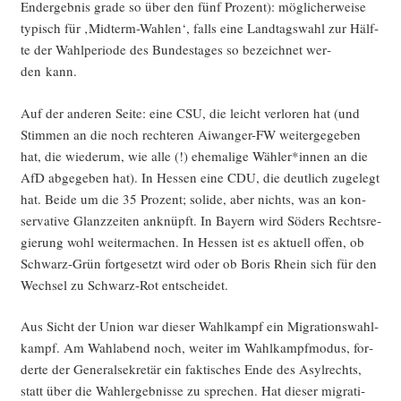
End­ergeb­nis gra­de so über den fünf Pro­zent): mög­li­cher­wei­se
typisch für ‚Mid­term-Wah­len‘, falls eine Land­tags­wahl zur Hälf­
te der Wahl­pe­ri­ode des Bun­des­ta­ges so bezeich­net wer­
den kann.
Auf der ande­ren Sei­te: eine CSU, die leicht ver­lo­ren hat (und
Stim­men an die noch rech­te­ren Aiwan­ger-FW wei­ter­ge­ge­ben
hat, die wie­der­um, wie alle (!) ehe­ma­li­ge Wähler*innen an die
AfD abge­ge­ben hat). In Hes­sen eine CDU, die deut­lich zuge­legt
hat. Bei­de um die 35 Pro­zent; soli­de, aber nichts, was an kon­
ser­va­ti­ve Glanz­zei­ten anknüpft. In Bay­ern wird Söders Rechts­re­
gie­rung wohl wei­ter­ma­chen. In Hes­sen ist es aktu­ell offen, ob
Schwarz-Grün fort­ge­setzt wird oder ob Boris Rhein sich für den
Wech­sel zu Schwarz-Rot entscheidet.
Aus Sicht der Uni­on war die­ser Wahl­kampf ein Migra­ti­ons­wahl­
kampf. Am Wahl­abend noch, wei­ter im Wahl­kampf­mo­dus, for­
der­te der Gene­ral­se­kre­tär ein fak­ti­sches Ende des Asyl­rechts,
statt über die Wahl­er­geb­nis­se zu spre­chen. Hat die­ser migra­ti­