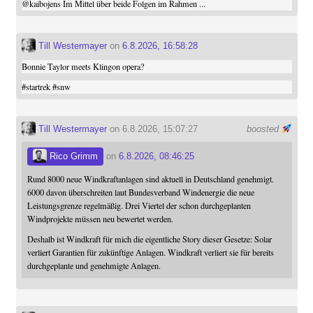
@
kaibojens
Im Mittel über beide Folgen im Rahmen ...
Till Westermayer
on
6.8.2026, 16:58:28
Bonnie Taylor meets Klingon opera?
#
startrek
#
snw
Till Westermayer
on 6.8.2026, 15:07:27
boosted
Rico Grimm
on
6.8.2026, 08:46:25
Rund 8000 neue Windkraftanlagen sind aktuell in Deutschland genehmigt.
6000 davon überschreiten laut Bundesverband Windenergie die neue
Leistungsgrenze regelmäßig. Drei Viertel der schon durchgeplanten
Windprojekte müssen neu bewertet werden.
Deshalb ist Windkraft für mich die eigentliche Story dieser Gesetze: Solar
verliert Garantien für zukünftige Anlagen. Windkraft verliert sie für bereits
durchgeplante und genehmigte Anlagen.