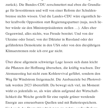
zurück). Die Bun­des-CDU zer­schmet­tert mal eben die Grund­la­
ge für Inves­ti­tio­nen und will von einer Reform der Schul­den­
brem­se nichts wis­sen. Und die Lan­des-CDU wäre eigent­lich lie­
ber kraft­vol­le Oppo­si­ti­on statt Regie­rungs­part­ner (naja, noch lie­
ber wür­de sie den Minis­ter­prä­si­den­ten stel­len …). Alles eher
Gegen­wind, alles nichts, was Freu­de berei­tet. Und von der
Ukrai­ne oder Isra­el, von der Dik­ta­tur in Russ­land oder der
gefähr­de­ten Demo­kra­tie in den USA oder von den dies­jäh­ri­gen
Kli­ma­ex­tre­men rede ich erst gar nicht.
Über die­se all­ge­mein schwie­ri­ge Lage las­sen sich dann leicht
die Pflan­zen der Hoff­nung über­se­hen, die kräf­tig wach­sen. Der
Atom­aus­stieg hat nicht zum Koh­le­re­vi­val geführt, son­dern den
Weg für Wind­strom frei­ge­macht. Die Aus­bau­zie­le bei Pho­to­vol­
ta­ik wer­den 2023 über­erfüllt. Da bewegt sich viel, im Moment
wirkt es jeden­falls so, als wäre allein auf­grund der Wirt­schaft­
lich­keit die Wei­che gestellt für eine rapi­de grü­ner wer­den­de
Ener­gie aus erneu­er­ba­ren Quel­len und mit Bat­te­rie­spei­chern.