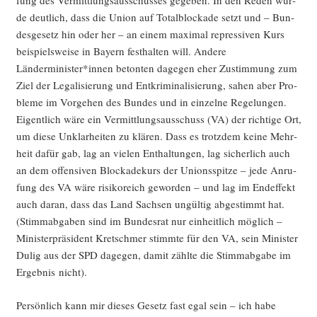
fung des Ver­mitt­lungs­aus­schus­ses gege­ben. In den Reden wur­
de deut­lich, dass die Uni­on auf Total­blo­cka­de setzt und – Bun­
des­ge­setz hin oder her – an einem maxi­mal repres­si­ven Kurs
bei­spiels­wei­se in Bay­ern fest­hal­ten will. Ande­re
Länderminister*innen beton­ten dage­gen eher Zustim­mung zum
Ziel der Lega­li­sie­rung und Ent­kri­mi­na­li­sie­rung, sahen aber Pro­
ble­me im Vor­ge­hen des Bun­des und in ein­zel­ne Rege­lun­gen.
Eigent­lich wäre ein Ver­mitt­lungs­aus­schuss (VA) der rich­ti­ge Ort,
um die­se Unklar­hei­ten zu klä­ren. Dass es trotz­dem kei­ne Mehr­
heit dafür gab, lag an vie­len Ent­hal­tun­gen, lag sicher­lich auch
an dem offen­si­ven Blo­cka­de­kurs der Uni­ons­spit­ze – jede Anru­
fung des VA wäre risi­ko­reich gewor­den – und lag im End­ef­fekt
auch dar­an, dass das Land Sach­sen ungül­tig abge­stimmt hat.
(Stimm­ab­ga­ben sind im Bun­des­rat nur ein­heit­lich mög­lich –
Minis­ter­prä­si­dent Kret­schmer stimm­te für den VA, sein Minis­ter
Dulig aus der SPD dage­gen, damit zähl­te die Stimm­ab­ga­be im
Ergeb­nis nicht).
Per­sön­lich kann mir die­ses Gesetz fast egal sein – ich habe