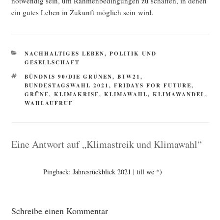
not­wen­dig sein, um Rah­men­be­din­gun­gen zu schaf­fen, in denen
ein gutes Leben in Zukunft mög­lich sein wird.
KATEGORIEN
NACHHALTIGES LEBEN
,
POLITIK UND
GESELLSCHAFT
SCHLAGWÖRTER
BÜNDNIS 90/DIE GRÜNEN
,
BTW21
,
BUNDESTAGSWAHL 2021
,
FRIDAYS FOR FUTURE
,
GRÜNE
,
KLIMAKRISE
,
KLIMAWAHL
,
KLIMAWANDEL
,
WAHLAUFRUF
Eine Antwort auf „Klimastreik und Klimawahl“
Pingback:
Jahresrückblick 2021 | till we *)
Schreibe einen Kommentar