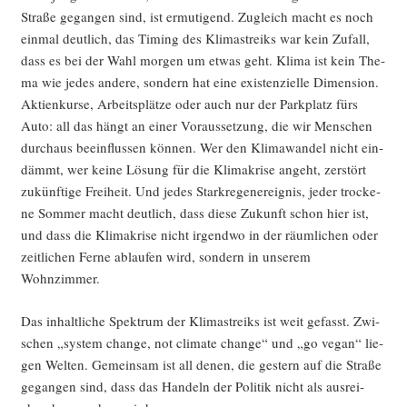
Stra­ße gegan­gen sind, ist ermu­ti­gend. Zugleich macht es noch
ein­mal deut­lich, das Timing des Kli­ma­streiks war kein Zufall,
dass es bei der Wahl mor­gen um etwas geht. Kli­ma ist kein The­
ma wie jedes ande­re, son­dern hat eine exis­ten­zi­el­le Dimen­si­on.
Akti­en­kur­se, Arbeits­plät­ze oder auch nur der Park­platz fürs
Auto: all das hängt an einer Vor­aus­set­zung, die wir Men­schen
durch­aus beein­flus­sen kön­nen. Wer den Kli­ma­wan­del nicht ein­
dämmt, wer kei­ne Lösung für die Kli­ma­kri­se angeht, zer­stört
zukünf­ti­ge Frei­heit. Und jedes Stark­re­gen­er­eig­nis, jeder tro­cke­
ne Som­mer macht deut­lich, dass die­se Zukunft schon hier ist,
und dass die Kli­ma­kri­se nicht irgend­wo in der räum­li­chen oder
zeit­li­chen Fer­ne ablau­fen wird, son­dern in unse­rem
Wohnzimmer.
Das inhalt­li­che Spek­trum der Kli­ma­streiks ist weit gefasst. Zwi­
schen „sys­tem chan­ge, not cli­ma­te chan­ge“ und „go vegan“ lie­
gen Wel­ten. Gemein­sam ist all denen, die ges­tern auf die Stra­ße
gegan­gen sind, dass das Han­deln der Poli­tik nicht als aus­rei­