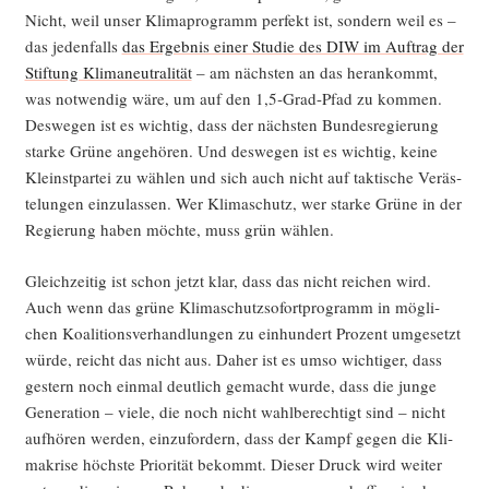
Nicht, weil unser Kli­ma­pro­gramm per­fekt ist, son­dern weil es –
das jeden­falls
das Ergeb­nis einer Stu­die des DIW im Auf­trag der
Stif­tung Kli­ma­neu­tra­li­tät
– am nächs­ten an das her­an­kommt,
was not­wen­dig wäre, um auf den 1,5‑Grad-Pfad zu kom­men.
Des­we­gen ist es wich­tig, dass der nächs­ten Bun­des­re­gie­rung
star­ke Grü­ne ange­hö­ren. Und des­we­gen ist es wich­tig, kei­ne
Kleinst­par­tei zu wäh­len und sich auch nicht auf tak­ti­sche Ver­äs­
te­lun­gen ein­zu­las­sen. Wer Kli­ma­schutz, wer star­ke Grü­ne in der
Regie­rung haben möch­te, muss grün wählen.
Gleich­zei­tig ist schon jetzt klar, dass das nicht rei­chen wird.
Auch wenn das grü­ne Kli­ma­schutz­so­fort­pro­gramm in mög­li­
chen Koali­ti­ons­ver­hand­lun­gen zu ein­hun­dert Pro­zent umge­setzt
wür­de, reicht das nicht aus. Daher ist es umso wich­ti­ger, dass
ges­tern noch ein­mal deut­lich gemacht wur­de, dass die jun­ge
Gene­ra­ti­on – vie­le, die noch nicht wahl­be­rech­tigt sind – nicht
auf­hö­ren wer­den, ein­zu­for­dern, dass der Kampf gegen die Kli­
ma­kri­se höchs­te Prio­ri­tät bekommt. Die­ser Druck wird wei­ter