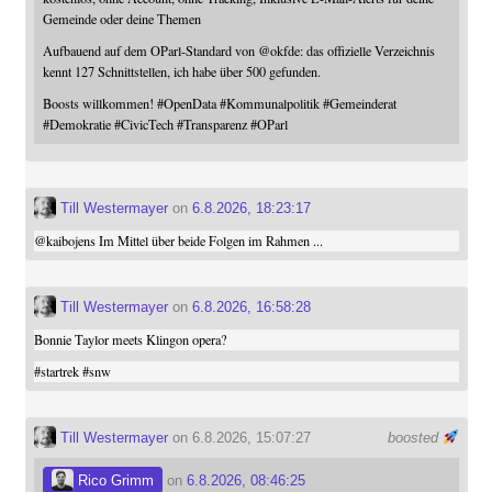
Gemeinde oder deine Themen
Aufbauend auf dem OParl-Standard von
@
okfde
: das offizielle Verzeichnis
kennt 127 Schnittstellen, ich habe über 500 gefunden.
Boosts willkommen!
#
OpenData
#
Kommunalpolitik
#
Gemeinderat
#
Demokratie
#
CivicTech
#
Transparenz
#
OParl
Till Westermayer
on
6.8.2026, 18:23:17
@
kaibojens
Im Mittel über beide Folgen im Rahmen ...
Till Westermayer
on
6.8.2026, 16:58:28
Bonnie Taylor meets Klingon opera?
#
startrek
#
snw
Till Westermayer
on 6.8.2026, 15:07:27
boosted
Rico Grimm
on
6.8.2026, 08:46:25