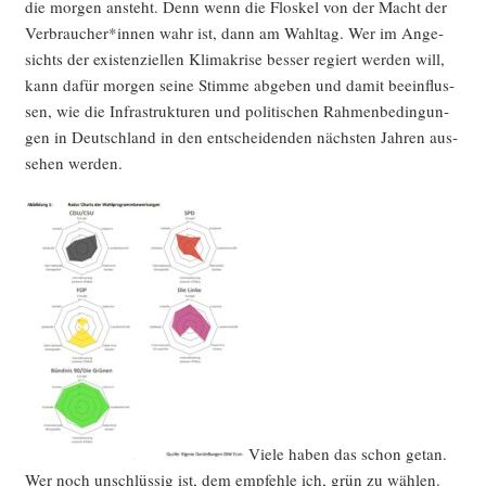
die mor­gen ansteht. Denn wenn die Flos­kel von der Macht der
Verbraucher*innen wahr ist, dann am Wahl­tag. Wer im Ange­
sichts der exis­ten­zi­el­len Kli­ma­kri­se bes­ser regiert wer­den will,
kann dafür mor­gen sei­ne Stim­me abge­ben und damit beein­flus­
sen, wie die Infra­struk­tu­ren und poli­ti­schen Rah­men­be­din­gun­
gen in Deutsch­land in den ent­schei­den­den nächs­ten Jah­ren aus­
se­hen werden.
Vie­le haben das schon getan.
Wer noch unschlüs­sig ist, dem emp­feh­le ich, grün zu wäh­len.