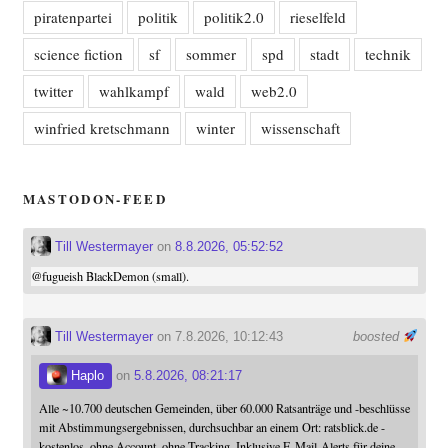
piratenpartei
politik
politik2.0
rieselfeld
science fiction
sf
sommer
spd
stadt
technik
twitter
wahlkampf
wald
web2.0
winfried kretschmann
winter
wissenschaft
MASTODON-FEED
Till Westermayer
on
8.8.2026, 05:52:52
@
fugueish
BlackDemon (small).
Till Westermayer
on 7.8.2026, 10:12:43
boosted
Haplo
on
5.8.2026, 08:21:17
Alle ~10.700 deutschen Gemeinden, über 60.000 Ratsanträge und -beschlüsse
mit Abstimmungsergebnissen, durchsuchbar an einem Ort: ratsblick.de -
kostenlos, ohne Account, ohne Tracking, Inklusive E-Mail-Alerts für deine