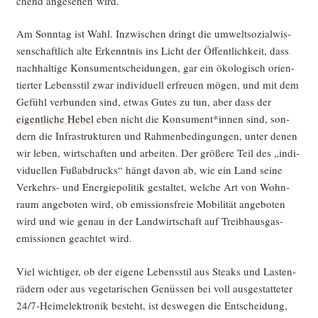
chend ange­se­hen wird.
Am Sonn­tag ist Wahl. Inzwi­schen dringt die umwelt­so­zi­al­wis­
sen­schaft­lich alte Erkennt­nis ins Licht der Öffent­lich­keit, dass
nach­hal­ti­ge Kon­sum­entschei­dun­gen, gar ein öko­lo­gisch ori­en­
tier­ter Lebens­stil zwar indi­vi­du­ell erfreu­en mögen, und mit dem
Gefühl ver­bun­den sind, etwas Gutes zu tun, aber dass der
eigent­li­che Hebel
eben nicht die Konsument*innen sind, son­
dern die Infra­struk­tu­ren und Rah­men­be­din­gun­gen, unter denen
wir leben, wirt­schaf­ten und arbei­ten. Der grö­ße­re Teil des „indi­
vi­du­el­len Fuß­ab­drucks“ hängt davon ab, wie ein Land sei­ne
Ver­kehrs- und Ener­gie­po­li­tik gestal­tet, wel­che Art von Wohn­
raum ange­bo­ten wird, ob emis­si­ons­freie Mobi­li­tät ange­bo­ten
wird und wie genau in der Land­wirt­schaft auf Treib­haus­gas­
emis­sio­nen geach­tet wird.
Viel wich­ti­ger, ob der eige­ne Lebens­stil aus Steaks und Las­ten­
rä­dern oder aus vege­ta­ri­schen Genüs­sen bei voll aus­ge­stat­te­ter
24/7‑Heimelektronik besteht, ist des­we­gen die Ent­schei­dung,