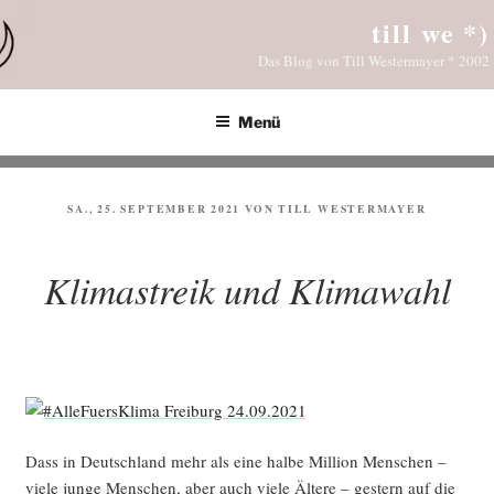
Zum
till we *)
Inhalt
Das Blog von Till Westermayer * 2002
springen
Menü
VERÖFFENTLICHT
SA., 25. SEPTEMBER 2021
VON
TILL WESTERMAYER
AM
Klimastreik und Klimawahl
Dass in Deutsch­land mehr als eine hal­be Mil­li­on Men­schen –
vie­le jun­ge Men­schen, aber auch vie­le Älte­re – ges­tern auf die