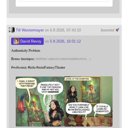
Till Westermayer
on 6.8.2026, 07:43:10
boosted
David Revoy
on
5.8.2026, 16:01:12
Authenticity Problem
Bonus timelapse:
PEPPERCARROT.COM/EN/MINIFANTAS
#
webcomic
#
krita
#
miniFantasyTheater