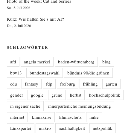
Photo of the week: Cat and berries
So., 5. Juli 2026
Kurz: Wie halten Sie’s mit AI?
Do., 2. Juli 2026
SCHLAGWÖRTER
afd
angela merkel
baden-württemberg
blog
btw13
bundestagswahl
bündnis 90/die grünen
cdu
fantasy
fdp
freiburg
frühling
garten
gender
google
grüne
herbst
hochschulpolitik
in eigener sache
innerparteiliche meinungsbildung
internet
klimakrise
klimaschutz
linke
Linkspartei
makro
nachhaltigkeit
netzpolitik