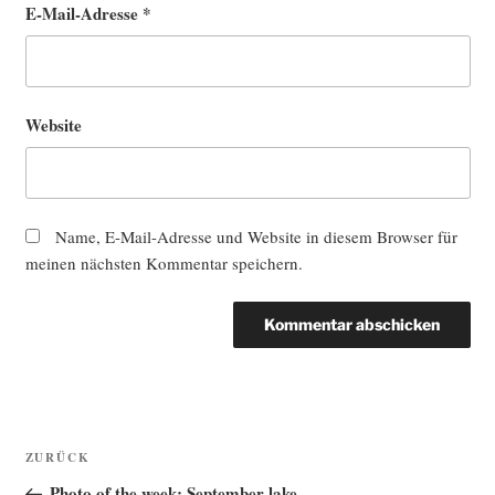
E-Mail-Adresse
*
Website
Name, E-Mail-Adresse und Website in diesem Browser für
meinen nächsten Kommentar speichern.
Beitragsnavigation
Vorheriger
ZURÜCK
Beitrag
Photo of the week: September lake