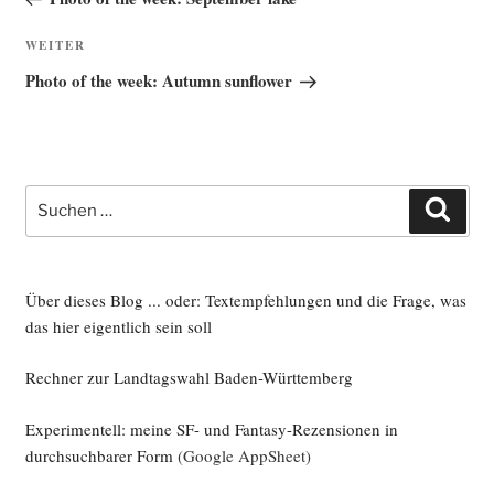
Nächster
WEITER
Beitrag
Photo of the week: Autumn sunflower
Suche
Such
nach:
Über dieses Blog ... oder: Textempfehlungen und die Frage, was
das hier eigentlich sein soll
Rechner zur Landtagswahl Baden-Württemberg
Experimentell: meine SF- und Fantasy-Rezensionen in
durchsuchbarer Form
(Google AppSheet)