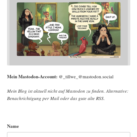
Mein Mast­o­don-Account:
@_tillwe_@mastodon.social
Mein Blog ist aktu­ell nicht auf Mast­o­don zu fin­den. Alter­na­ti­ve:
Benach­rich­ti­gung per Mail oder das gute alte
RSS
.
Name