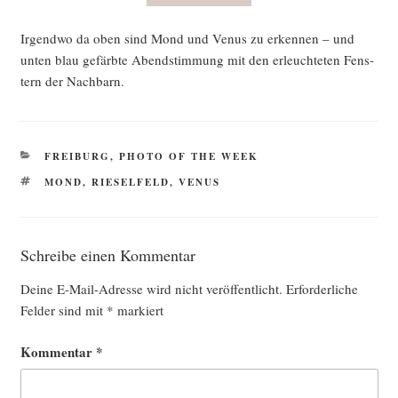
Irgend­wo da oben sind Mond und Venus zu erken­nen – und
unten blau gefärb­te Abend­stim­mung mit den erleuch­te­ten Fens­
tern der Nachbarn.
KATEGORIEN
FREIBURG
,
PHOTO OF THE WEEK
SCHLAGWÖRTER
MOND
,
RIESELFELD
,
VENUS
Schreibe einen Kommentar
Deine E-Mail-Adresse wird nicht veröffentlicht.
Erforderliche
Felder sind mit
*
markiert
Kommentar
*