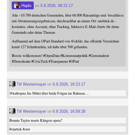
Haplo
on
5.8.2026, 08:21:17
Alle ~10.700 deutschen Gemeinden, über 60.000 Ratsanträge und -beschlüsse
mit Abstimmungsergebnissen, durchsuchbar an einem Ort: ratsblick.de -
kostenlos, ohne Account, ohne Tracking, Inklusive E-Mail-Alerts für deine
Gemeinde oder deine Themen
Aufbauend auf dem OParl-Standard von
@
okfde
: das offizielle Verzeichnis
kennt 127 Schnittstellen, ich habe über 500 gefunden.
Boosts willkommen!
#
OpenData
#
Kommunalpolitik
#
Gemeinderat
#
Demokratie
#
CivicTech
#
Transparenz
#
OParl
Till Westermayer
on
6.8.2026, 18:23:17
@
kaibojens
Im Mittel über beide Folgen im Rahmen ...
Till Westermayer
on
6.8.2026, 16:58:28
Bonnie Taylor meets Klingon opera?
#
startrek
#
snw