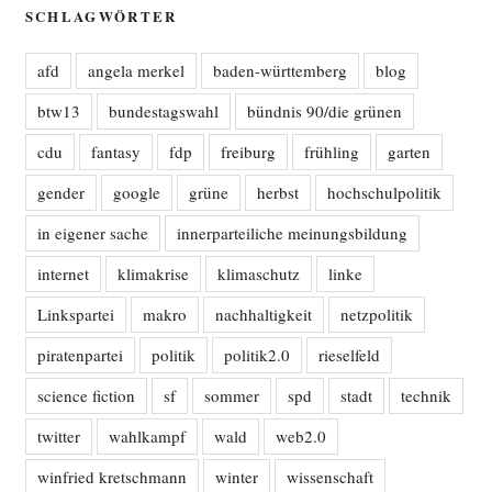
SCHLAGWÖRTER
afd
angela merkel
baden-württemberg
blog
btw13
bundestagswahl
bündnis 90/die grünen
cdu
fantasy
fdp
freiburg
frühling
garten
gender
google
grüne
herbst
hochschulpolitik
in eigener sache
innerparteiliche meinungsbildung
internet
klimakrise
klimaschutz
linke
Linkspartei
makro
nachhaltigkeit
netzpolitik
piratenpartei
politik
politik2.0
rieselfeld
science fiction
sf
sommer
spd
stadt
technik
twitter
wahlkampf
wald
web2.0
winfried kretschmann
winter
wissenschaft