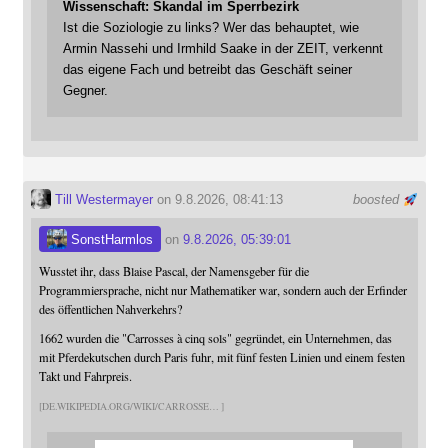
Wissenschaft: Skandal im Sperrbezirk
Ist die Soziologie zu links? Wer das behauptet, wie
Armin Nassehi und Irmhild Saake in der ZEIT, verkennt
das eigene Fach und betreibt das Geschäft seiner
Gegner.
Till Westermayer
on 9.8.2026, 08:41:13
boosted
SonstHarmlos
on
9.8.2026, 05:39:01
Wusstet ihr, dass Blaise Pascal, der Namensgeber für die
Programmiersprache, nicht nur Mathematiker war, sondern auch der Erfinder
des öffentlichen Nahverkehrs?
1662 wurden die "Carrosses à cinq sols" gegründet, ein Unternehmen, das
mit Pferdekutschen durch Paris fuhr, mit fünf festen Linien und einem festen
Takt und Fahrpreis.
DE.WIKIPEDIA.ORG/WIKI/CARROSSE