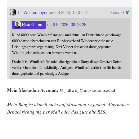
Till Westermayer
on 6.8.2026, 15:07:27
boosted
Rico Grimm
on
6.8.2026, 08:46:25
Rund 8000 neue Windkraftanlagen sind aktuell in Deutschland genehmigt.
6000 davon überschreiten laut Bundesverband Windenergie die neue
Leistungsgrenze regelmäßig. Drei Viertel der schon durchgeplanten
Windprojekte müssen neu bewertet werden.
Deshalb ist Windkraft für mich die eigentliche Story dieser Gesetze: Solar
verliert Garantien für zukünftige Anlagen. Windkraft verliert sie für bereits
durchgeplante und genehmigte Anlagen.
Mein Mast­o­don-Account:
@_tillwe_@mastodon.social
Mein Blog ist aktu­ell nicht auf Mast­o­don zu fin­den. Alter­na­ti­ve:
Benach­rich­ti­gung per Mail oder das gute alte
RSS
.