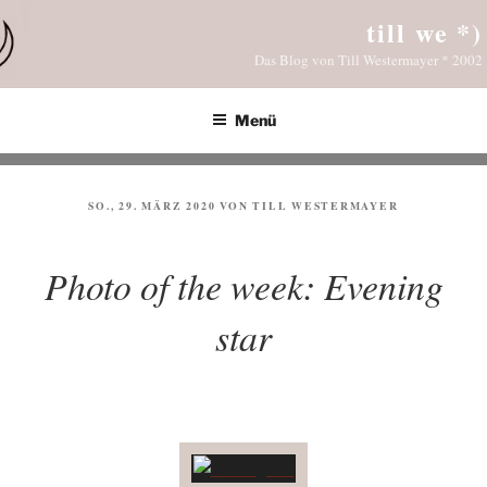
Zum
till we *)
Inhalt
Das Blog von Till Westermayer * 2002
springen
Menü
VERÖFFENTLICHT
SO., 29. MÄRZ 2020
VON
TILL WESTERMAYER
AM
Photo of the week: Evening
star