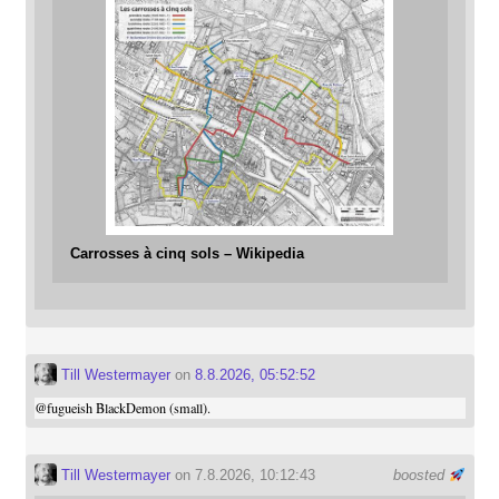
Carrosses à cinq sols – Wikipedia
Till Westermayer
on
8.8.2026, 05:52:52
@
fugueish
BlackDemon (small).
Till Westermayer
on 7.8.2026, 10:12:43
boosted