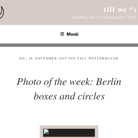
Zum
till we *)
Inhalt
Das Blog von Till Westermayer * 2002
springen
Menü
VERÖFFENTLICHT
DO., 28. NOVEMBER 2019
VON
TILL WESTERMAYER
AM
Photo of the week: Berlin
boxes and circles