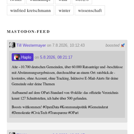
winfried kretschmann
winter
wissenschaft
MASTODON-FEED
Till Westermayer
on 7.8.2026, 10:12:43
boosted
Haplo
on
5.8.2026, 08:21:17
Alle ~10.700 deutschen Gemeinden, über 60.000 Ratsanträge und -beschlüsse
mit Abstimmungsergebnissen, durchsuchbar an einem Ort: ratsblick.de -
kostenlos, ohne Account, ohne Tracking, Inklusive E-Mail-Alerts für deine
Gemeinde oder deine Themen
Aufbauend auf dem OParl-Standard von
@
okfde
: das offizielle Verzeichnis
kennt 127 Schnittstellen, ich habe über 500 gefunden.
Boosts willkommen!
#
OpenData
#
Kommunalpolitik
#
Gemeinderat
#
Demokratie
#
CivicTech
#
Transparenz
#
OParl