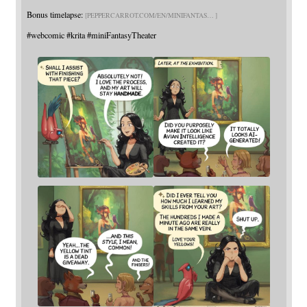
Bonus timelapse:
PEPPERCARROT.COM/EN/MINIFANTAS
#
webcomic
#
krita
#
miniFantasyTheater