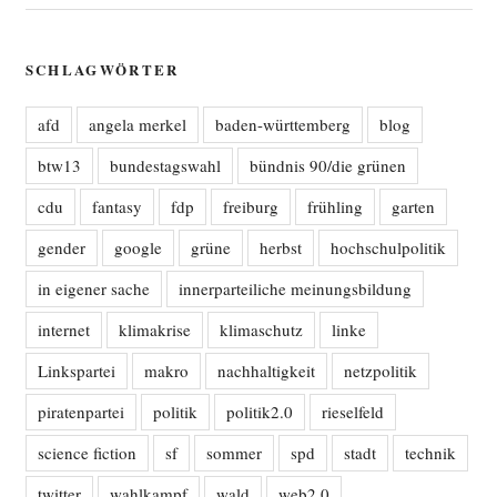
SCHLAGWÖRTER
afd
angela merkel
baden-württemberg
blog
btw13
bundestagswahl
bündnis 90/die grünen
cdu
fantasy
fdp
freiburg
frühling
garten
gender
google
grüne
herbst
hochschulpolitik
in eigener sache
innerparteiliche meinungsbildung
internet
klimakrise
klimaschutz
linke
Linkspartei
makro
nachhaltigkeit
netzpolitik
piratenpartei
politik
politik2.0
rieselfeld
science fiction
sf
sommer
spd
stadt
technik
twitter
wahlkampf
wald
web2.0