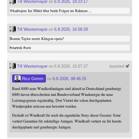
Till Westermayer
on
6.8.2026, 18:23:17
@
kaibojens
Im Mittel über beide Folgen im Rahmen ...
Till Westermayer
on
6.8.2026, 16:58:28
Bonnie Taylor meets Klingon opera?
#
startrek
#
snw
Till Westermayer
on 6.8.2026, 15:07:27
boosted
Rico Grimm
on
6.8.2026, 08:46:25
Rund 8000 neue Windkraftanlagen sind aktuell in Deutschland genehmigt.
6000 davon überschreiten laut Bundesverband Windenergie die neue
Leistungsgrenze regelmäßig. Drei Viertel der schon durchgeplanten
Windprojekte müssen neu bewertet werden.
Deshalb ist Windkraft für mich die eigentliche Story dieser Gesetze: Solar
verliert Garantien für zukünftige Anlagen. Windkraft verliert sie für bereits
durchgeplante und genehmigte Anlagen.