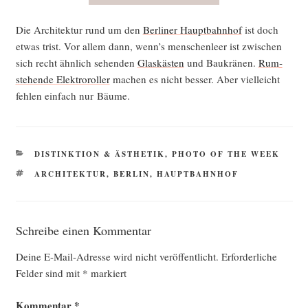
Die Archi­tek­tur rund um den
Ber­li­ner Haupt­bahn­hof
ist doch
etwas trist. Vor allem dann, wenn’s men­schen­leer ist zwi­schen
sich recht ähn­lich sehen­den
Glas­käs­ten
und Bau­krä­nen.
Rum­
ste­hen­de Elek­tro­rol­ler
machen es nicht bes­ser. Aber viel­leicht
feh­len ein­fach nur Bäume.
KATEGORIEN
DISTINKTION & ÄSTHETIK
,
PHOTO OF THE WEEK
SCHLAGWÖRTER
ARCHITEKTUR
,
BERLIN
,
HAUPTBAHNHOF
Schreibe einen Kommentar
Deine E-Mail-Adresse wird nicht veröffentlicht.
Erforderliche
Felder sind mit
*
markiert
Kommentar
*