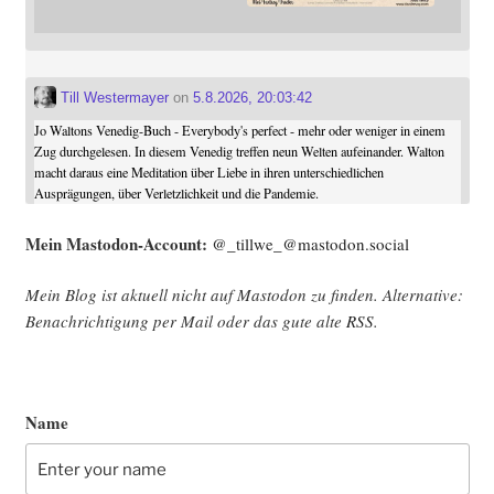
Till Westermayer
on
5.8.2026, 20:03:42
Jo Waltons Venedig-Buch - Everybody's perfect - mehr oder weniger in einem
Zug durchgelesen. In diesem Venedig treffen neun Welten aufeinander. Walton
macht daraus eine Meditation über Liebe in ihren unterschiedlichen
Ausprägungen, über Verletzlichkeit und die Pandemie.
Mein Mast­o­don-Account:
@_tillwe_@mastodon.social
Mein Blog ist aktu­ell nicht auf Mast­o­don zu fin­den. Alter­na­ti­ve:
Benach­rich­ti­gung per Mail oder das gute alte
RSS
.
Name