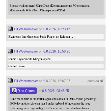
Boosts willkommen!
#
OpenData
#
Kommunalpolitik
#
Gemeinderat
#
Demokratie
#
CivicTech
#
Transparenz
#
OParl
Till Westermayer
on
6.8.2026, 18:23:17
@
kaibojens
Im Mittel über beide Folgen im Rahmen ...
Till Westermayer
on
6.8.2026, 16:58:28
Bonnie Taylor meets Klingon opera?
#
startrek
#
snw
Till Westermayer
on 6.8.2026, 15:07:27
boosted
Rico Grimm
on
6.8.2026, 08:46:25
Rund 8000 neue Windkraftanlagen sind aktuell in Deutschland genehmigt.
6000 davon überschreiten laut Bundesverband Windenergie die neue
Leistungsgrenze regelmäßig. Drei Viertel der schon durchgeplanten