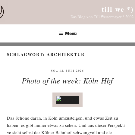
Zum
till we *)
Inhalt
Das Blog von Till Westermayer * 2002
springen
Menü
SCHLAGWORT:
ARCHITEKTUR
VERÖFFENTLICHT
SO., 12. JULI 2026
AM
Photo of the week: Köln Hbf
Das Schö­ne dar­an, in Köln umzu­stei­gen, und etwas Zeit zu
haben: es gibt immer etwas zu sehen. Und aus die­ser Per­spek­ti­
ve sieht selbst der Köl­ner Bahn­hof schwung­voll und ele­