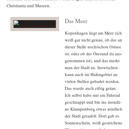
Chris­tia­nia und Museen.
Das Meer
Kopen­ha­gen liegt am Meer (ich
weiß gar nicht genau, ob das an
die­ser Stel­le noch/schon Ost­see
ist, oder ob der Öre­sund da aus­
ge­nom­men ist), und das merkt
man der Stadt an. Inzwi­schen
kann auch im Hafen­ge­biet an
vie­len Stel­len geba­det wer­den.
Das wur­de auch eif­rig getan.
Ich selbst habe mir ein Fahr­rad
geschnappt und bin ins mon­dä­
ne Klam­pen­borg etwas nörd­lich
der Stadt gera­delt. Dort gab es
Son­nen­schein, weiß gestri­che­ne