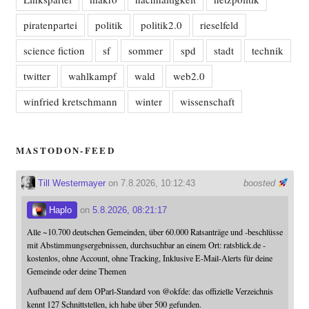
piratenpartei
politik
politik2.0
rieselfeld
science fiction
sf
sommer
spd
stadt
technik
twitter
wahlkampf
wald
web2.0
winfried kretschmann
winter
wissenschaft
MASTODON-FEED
Till Westermayer
on 7.8.2026, 10:12:43
boosted
Haplo
on
5.8.2026, 08:21:17
Alle ~10.700 deutschen Gemeinden, über 60.000 Ratsanträge und -beschlüsse
mit Abstimmungsergebnissen, durchsuchbar an einem Ort: ratsblick.de -
kostenlos, ohne Account, ohne Tracking, Inklusive E-Mail-Alerts für deine
Gemeinde oder deine Themen
Aufbauend auf dem OParl-Standard von
@
okfde
: das offizielle Verzeichnis
kennt 127 Schnittstellen, ich habe über 500 gefunden.