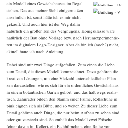
ein Modell eines Gewächs­hau­ses im Regal
ste­hen. Das aus mei­ner Sicht eini­ger­ma­ßen
ansehn­lich ist, sonst hät­te ich es mir nicht
gekauft. Und auch hier ist der Weg dahin
natür­lich ein gro­ßer Teil des Ver­gnü­gens. Königs­klas­se wäre
natür­lich der Bau ohne Vor­la­ge bzw. nach Her­um­ex­pe­ri­men­tie­
ren im digi­ta­lem Lego-Desi­gner. Aber da bin ich (noch?) nicht,
aktu­ell baue ich nach Anleitung.
Dabei sind mir zwei Din­ge auf­ge­fal­len. Zum einen die Lie­be
zum Detail, die die­ses Modell kenn­zeich­net. Dazu gehö­ren die
krea­ti­ven Lösun­gen, um eine Viel­zahl unter­schied­li­cher Pflan­
zen dar­zu­stel­len, wie es sich für ein ordent­li­ches Gewächs­haus
in einem botan­ti­schen Gar­ten gehört, und das halb­wegs rea­lis­
tisch. Zahn­rä­der bil­den den Stamm einer Pal­me, Roll­schu­he in
pink eig­nen sich als Blü­te, und so wei­ter. Zu die­ser Lie­be zum
Detail gehö­ren auch Din­ge, die nur beim Auf­bau zu sehen sind,
oder gut ver­steckt sind. So ent­hält das Modell zwei Frö­sche
(einer davon im Kel­ler), ein Eich­hörn­chen, eine Rei­he von