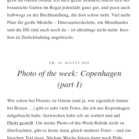
bota­ni­sche Gar­ten im Regal jeden­falls ganz gut, und passt auch
halb­wegs zu der Buch­hand­lung, die dort schon steht. Viel mehr
Platz für gro­ße Model­le – Dino­sau­ri­er­ske­let­te, ein Mond­lan­der
und die ISS sind auch noch da – ist aller­dings nicht mehr. Inso­
fern ist Zurück­hal­tung angebracht.
VERÖFFENTLICHT
FR., 29. AUGUST 2025
AM
Photo of the week: Copenhagen
(part I)
Wie schon bei Flo­renz zu Ostern (und ja, wie eigent­lich immer
bei Rei­sen …) gibt es sehr vie­le Fotos, die ich aus Kopen­ha­gen
mit­ge­bracht habe. Inzwi­schen habe ich sie sor­tiert und
auf
Flickr gestellt
. Um mei­ne Pho­to-of-the-Week-Rubrik nicht zu
über­frach­ten, gibt es heu­te dann gleich meh­re­re Fotos – und ein
biss­chen Text dazu. Nächs­te Woche fol­gen dann noch Pri­de,