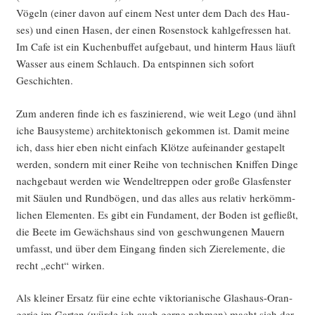
Vögeln (einer davon auf einem Nest unter dem Dach des Hau­
ses) und einen Hasen, der einen Rosen­stock kahl­ge­fres­sen hat.
Im Cafe ist ein Kuchen­buf­fet auf­ge­baut, und hin­term Haus läuft
Was­ser aus einem Schlauch. Da ent­spin­nen sich sofort
Geschichten.
Zum ande­ren fin­de ich es fas­zi­nie­rend, wie weit Lego (und ähn­l
i­che Bau­sys­te­me) archi­tek­to­nisch gekom­men ist. Damit mei­ne
ich, dass hier eben nicht ein­fach Klöt­ze auf­ein­an­der gesta­pelt
wer­den, son­dern mit einer Rei­he von tech­ni­schen Knif­fen Din­ge
nach­ge­baut wer­den wie Wen­del­trep­pen oder gro­ße Glas­fens­ter
mit Säu­len und Rund­bö­gen, und das alles aus rela­tiv her­kömm­
li­chen Ele­men­ten. Es gibt ein Fun­da­ment, der Boden ist gefließt,
die Bee­te im Gewächs­haus sind von geschwun­ge­nen Mau­ern
umfasst, und über dem Ein­gang fin­den sich Zier­ele­men­te, die
recht „echt“ wirken.
Als klei­ner Ersatz für eine ech­te vik­to­ria­ni­sche Glas­haus-Oran­
ge­rie im Gar­ten (wür­de ich auch ger­ne neh­men) macht sich der