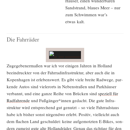
Häu­ser, einen wun­der­ba­ren
Sand­strand, blau­es Meer – nur
zum Schwim­men war’s
etwas kalt.
Die Fahrräder
Zuge­ge­be­ner­ma­ßen war ich vor eini­gen Jah­ren in Hol­land
beein­druck­ter von der Fahr­rad­in­fra­struk­tur, aber auch die in
Kopen­ha­gen ist erle­bens­wert. Es gibt vie­le brei­te Rad­we­ge, par­
ken­de Autos sind vie­ler­orts in Neben­stra­ßen und Park­häu­ser
ver­bannt, und eine gan­ze Rei­he von Brü­cken sind
spe­zi­ell für
Rad­fah­ren­de
und Fußgänger*innen gedacht. Die gute Infra­
struk­tur wird ent­spre­chend gut genutzt – so vie­le Fahr­rad­staus
habe ich bis­her sonst nir­gend­wo erlebt. Posi­tiv, viel­leicht auch
dem fla­chen Land geschul­det: kei­ne auf­ge­motz­ten E‑Bikes, son­
dern zumeist gute alte Hol­land­rä­der. Genau das rich­ti­ge für den