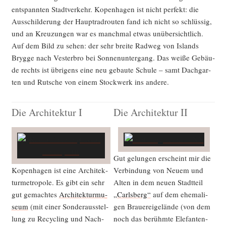
ent­spann­ten Stadt­ver­kehr. Kopen­ha­gen ist nicht per­fekt: die
Aus­schil­de­rung der Haupt­rad­rou­ten fand ich nicht so schlüs­sig,
und an Kreu­zun­gen war es manch­mal etwas unüber­sicht­lich.
Auf dem Bild zu sehen: der sehr brei­te Rad­weg von Islands
Bryg­ge nach Ves­ter­bro bei Son­nen­un­ter­gang. Das wei­ße Gebäu­
de rechts ist übri­gens eine neu gebau­te Schu­le – samt Dach­gar­
ten und Rut­sche von einem Stock­werk ins andere.
Die Architektur I
Die Architektur II
Gut gelun­gen erscheint mir die
Kopen­ha­gen ist eine Archi­tek­
Ver­bin­dung von Neu­em und
tur­me­tro­po­le. Es gibt ein sehr
Alten in dem neu­en Stadt­teil
gut gemach­tes
Archi­tek­tur­mu­
„Carls­berg“
auf dem ehe­ma­li­
se­um
(mit einer Son­der­aus­stel­
gen Braue­rei­ge­län­de (von dem
lung zu Recy­cling und Nach­
noch das berühm­te Ele­fan­ten­