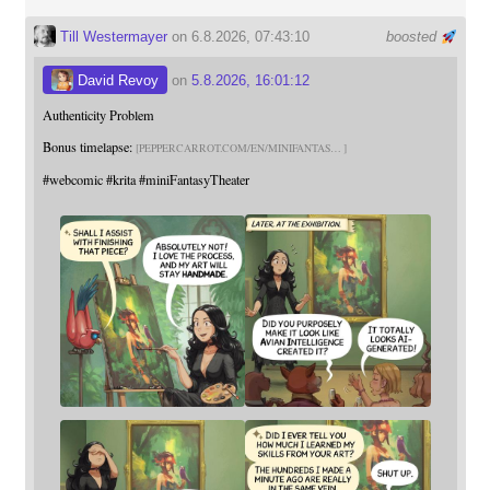
Till Westermayer
on 6.8.2026, 07:43:10
boosted
David Revoy
on
5.8.2026, 16:01:12
Authenticity Problem
Bonus timelapse:
PEPPERCARROT.COM/EN/MINIFANTAS
#
webcomic
#
krita
#
miniFantasyTheater