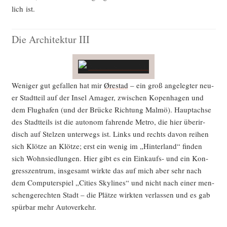
lich ist.
Die Architektur III
Weni­ger gut gefal­len hat mir
Ørestad
– ein groß ange­leg­ter neu­
er Stadt­teil auf der Insel Ama­ger, zwi­schen Kopen­ha­gen und
dem Flug­ha­fen (und der Brü­cke Rich­tung Mal­mö). Haupt­ach­se
des Stadt­teils ist die auto­nom fah­ren­de Metro, die hier über­ir­
disch auf Stel­zen unter­wegs ist. Links und rechts davon rei­hen
sich Klöt­ze an Klöt­ze; erst ein wenig im „Hin­ter­land“ fin­den
sich Wohn­sied­lun­gen. Hier gibt es ein Ein­kaufs- und ein Kon­
gress­zen­trum, ins­ge­samt wirk­te das auf mich aber sehr nach
dem Com­pu­ter­spiel „Cities Sky­li­nes“ und nicht nach einer men­
schen­ge­rech­ten Stadt – die Plät­ze wirk­ten ver­las­sen und es gab
spür­bar mehr Autoverkehr.