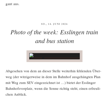
gant aus.
VERÖFFENTLICHT
SO., 14. JUNI 2026
AM
Photo of the week: Esslingen train
and bus station
Abge­se­hen von dem an die­ser Stel­le wei­ter­hin feh­len­den Über­
weg (der wit­zi­ger­wei­se in dem im Bahn­hof aus­ge­häng­ten Plan
mit Weg zum SEV ein­ge­zeich­net ist …) bie­tet der Ess­lin­ger
Bahn­hofs­vor­platz, wenn die Son­ne rich­tig steht, einen erfreu­li­
chen Anblick.