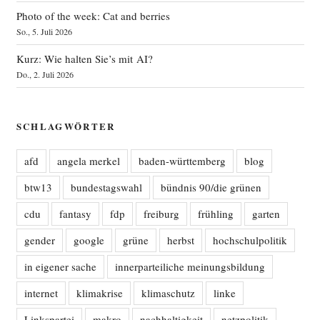
Photo of the week: Cat and berries
So., 5. Juli 2026
Kurz: Wie halten Sie’s mit AI?
Do., 2. Juli 2026
SCHLAGWÖRTER
afd
angela merkel
baden-württemberg
blog
btw13
bundestagswahl
bündnis 90/die grünen
cdu
fantasy
fdp
freiburg
frühling
garten
gender
google
grüne
herbst
hochschulpolitik
in eigener sache
innerparteiliche meinungsbildung
internet
klimakrise
klimaschutz
linke
Linkspartei
makro
nachhaltigkeit
netzpolitik