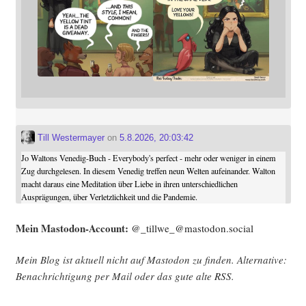
Till Westermayer
on
5.8.2026, 20:03:42
Jo Waltons Venedig-Buch - Everybody's perfect - mehr oder weniger in einem
Zug durchgelesen. In diesem Venedig treffen neun Welten aufeinander. Walton
macht daraus eine Meditation über Liebe in ihren unterschiedlichen
Ausprägungen, über Verletzlichkeit und die Pandemie.
Mein Mast­o­don-Account:
@_tillwe_@mastodon.social
Mein Blog ist aktu­ell nicht auf Mast­o­don zu fin­den. Alter­na­ti­ve:
Benach­rich­ti­gung per Mail oder das gute alte
RSS
.