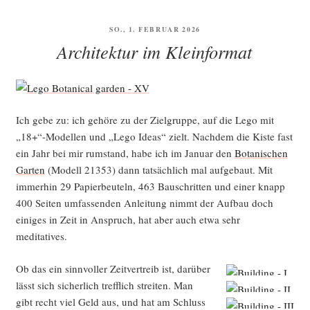
VERÖFFENTLICHT
SO., 1. FEBRUAR 2026
AM
Architektur im Kleinformat
Ich gebe zu: ich gehö­re zu der Ziel­grup­pe, auf die Lego mit
„18+“-Modellen und „Lego Ide­as“ zielt. Nach­dem die Kis­te fast
ein Jahr bei mir rum­stand, habe ich im Janu­ar den
Bota­ni­schen
Gar­ten
(Modell 21353) dann tat­säch­lich mal auf­ge­baut. Mit
immer­hin 29 Papier­beu­teln, 463 Bau­schrit­ten und einer knapp
400 Sei­ten umfas­sen­den Anlei­tung nimmt der Auf­bau doch
eini­ges in Zeit in Anspruch, hat aber auch etwa sehr
meditatives.
Ob das ein sinn­vol­ler Zeit­ver­treib ist, dar­über
lässt sich sicher­lich treff­lich strei­ten. Man
gibt recht viel Geld aus, und hat am Schluss