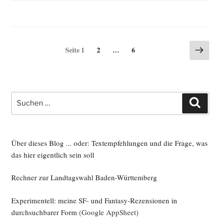
Seitennummerierung
Näch
Seite
Seite
Seite
1
2
…
6
Seite
der
Beiträge
Suche
Such
nach:
Über dieses Blog ... oder: Textempfehlungen und die Frage, was
das hier eigentlich sein soll
Rechner zur Landtagswahl Baden-Württemberg
Experimentell: meine SF- und Fantasy-Rezensionen in
durchsuchbarer Form
(Google AppSheet)