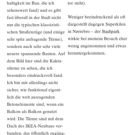
hal­tig­keit im Bau, die ich
tor steht).
sehens­wert fand) und es gibt
Weni­ger beein­dru­ckend als oft
fast über­all in der Stadt nicht
dar­ge­stellt dage­gen Superki­len
nur die typi­schen klas­si­zis­ti­
in Nør­re­b­ro – der
Stadt­park
schen Stra­ßen­zü­ge (und eini­ge
wirk­te bei mei­nem Besuch eher
sehr spitz auf­ra­gen­de Tür­me),
wenig ange­nom­men und etwas
son­dern auch sehr sehr vie­le
heruntergekommen.
neue­re span­nen­de Bau­ten. Auf
dem Bild hier sind die Kak­tu­
stür­me zu sehen, die ich
beson­ders ein­drucks­voll fand.
Ich bin mir aller­dings nicht
sicher, wie funk­tio­nal eigent­
lich die weit aus­ra­gen­den
Beton­ele­men­te sind, wenn ein
Bal­kon als Bal­kon genutzt
wird. Die Tür­me sind mit dem
Dach des IKEA-Neu­baus ver­
bun­den, das öffent­lich zugäng­