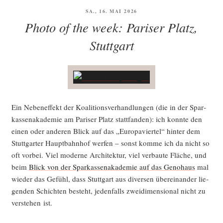
VERÖFFENTLICHT
SA., 16. MAI 2026
AM
Photo of the week: Pariser Platz,
Stuttgart
Ein Neben­ef­fekt der Koali­ti­ons­ver­hand­lun­gen (die in der Spar­
kas­sen­aka­de­mie am Pari­ser Platz statt­fan­den): ich konn­te den
einen oder ande­ren Blick auf das „Euro­pa­vier­tel“ hin­ter dem
Stutt­gar­ter Haupt­bahn­hof wer­fen – sonst kom­me ich da nicht so
oft vor­bei. Viel moder­ne Archi­tek­tur, viel ver­bau­te Flä­che, und
beim
Blick von der Spar­kas­sen­aka­de­mie auf das Gen­o­haus
mal
wie­der das Gefühl, dass Stutt­gart aus diver­sen über­ein­an­der lie­
gen­den Schich­ten besteht, jeden­falls zwei­di­men­sio­nal nicht zu
ver­ste­hen ist.