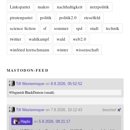
Linkspartei
makro
nachhaltigkeit
netzpolitik
piratenpartei
politik
politik2.0
rieselfeld
science fiction
sf
sommer
spd
stadt
technik
twitter
wahlkampf
wald
web2.0
winfried kretschmann
winter
wissenschaft
MASTODON-FEED
Till Westermayer
on
8.8.2026, 05:52:52
@
fugueish
BlackDemon (small).
Till Westermayer
on 7.8.2026, 10:12:43
boosted
Haplo
on
5.8.2026, 08:21:17