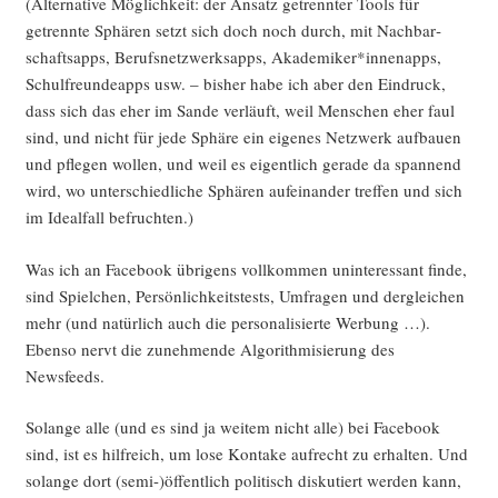
(Alter­na­ti­ve Mög­lich­keit: der Ansatz getrenn­ter Tools für
getrenn­te Sphä­ren setzt sich doch noch durch, mit Nach­bar­
schafts­ap­ps, Berufs­netz­werks­ap­ps, Akademiker*innenapps,
Schul­freun­de­apps usw. – bis­her habe ich aber den Ein­druck,
dass sich das eher im San­de ver­läuft, weil Men­schen eher faul
sind, und nicht für jede Sphä­re ein eige­nes Netz­werk auf­bau­en
und pfle­gen wol­len, und weil es eigent­lich gera­de da span­nend
wird, wo unter­schied­li­che Sphä­ren auf­ein­an­der tref­fen und sich
im Ide­al­fall befruchten.)
Was ich an Face­book übri­gens voll­kom­men unin­ter­es­sant fin­de,
sind Spiel­chen, Per­sön­lich­keits­tests, Umfra­gen und der­glei­chen
mehr (und natür­lich auch die per­so­na­li­sier­te Wer­bung …).
Eben­so nervt die zuneh­men­de Algo­rith­mi­sie­rung des
Newsfeeds.
Solan­ge alle (und es sind ja wei­tem nicht alle) bei Face­book
sind, ist es hilf­reich, um lose Kon­ta­ke auf­recht zu erhal­ten. Und
solan­ge dort (semi-)öffentlich poli­tisch dis­ku­tiert wer­den kann,