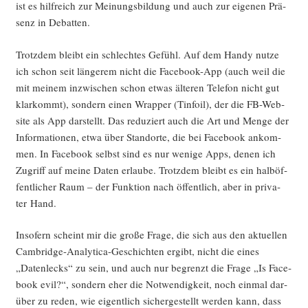
ist es hilf­reich zur Mei­nungs­bil­dung und auch zur eige­nen Prä­
senz in Debatten.
Trotz­dem bleibt ein schlech­tes Gefühl. Auf dem Han­dy nut­ze
ich schon seit län­ge­rem nicht die Face­book-App (auch weil die
mit mei­nem inzwi­schen schon etwas älte­ren Tele­fon nicht gut
klar­kommt), son­dern einen Wrap­per (Tin­foil), der die FB-Web­
site als App dar­stellt. Das redu­ziert auch die Art und Men­ge der
Infor­ma­tio­nen, etwa über Stand­or­te, die bei Face­book ankom­
men. In Face­book selbst sind es nur weni­ge Apps, denen ich
Zugriff auf mei­ne Daten erlau­be. Trotz­dem bleibt es ein halb­öf­
fent­li­cher Raum – der Funk­ti­on nach öffent­lich, aber in pri­va­
ter Hand.
Inso­fern scheint mir die gro­ße Fra­ge, die sich aus den aktu­el­len
Cam­bridge-Ana­ly­ti­ca-Geschich­ten ergibt, nicht die eines
„Daten­lecks“ zu sein, und auch nur begrenzt die Fra­ge „Is Face­
book evil?“, son­dern eher die Not­wen­dig­keit, noch ein­mal dar­
über zu reden, wie eigent­lich sicher­ge­stellt wer­den kann, dass