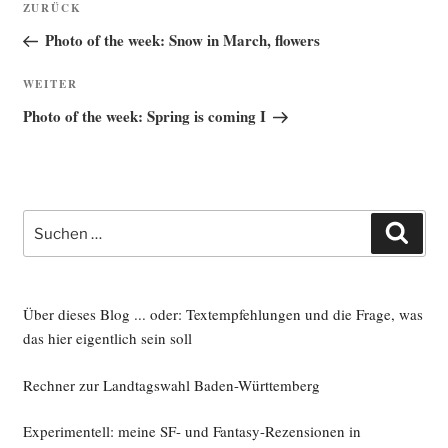
Vorheriger
ZURÜCK
Beitrag
Photo of the week: Snow in March, flowers
Nächster
WEITER
Beitrag
Photo of the week: Spring is coming I
Suche
Such
nach:
Über dieses Blog ... oder: Textempfehlungen und die Frage, was
das hier eigentlich sein soll
Rechner zur Landtagswahl Baden-Württemberg
Experimentell: meine SF- und Fantasy-Rezensionen in