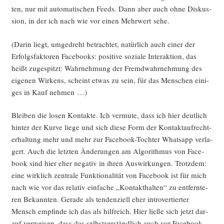
ten, nur mit auto­ma­ti­schen Feeds. Dann aber auch ohne Dis­kus­
si­on, in der ich nach wie vor einen Mehr­wert sehe.
(Dar­in liegt, umge­dreht betrach­tet, natür­lich auch einer der
Erfolgs­fak­to­ren Face­books: posi­ti­ve sozia­le Inter­ak­ti­on, das
heißt zuge­spitzt: Wahr­neh­mung der Fremd­wahr­neh­mung des
eige­nen Wir­kens, scheint etwas zu sein, für das Men­schen eini­
ges in Kauf nehmen …)
Blei­ben die losen Kon­tak­te. Ich ver­mu­te, dass ich hier deut­lich
hin­ter der Kur­ve lie­ge und sich die­se Form der Kon­takt­auf­recht­
erhal­tung mehr und mehr zur Face­book-Toch­ter Whats­app ver­la­
gert. Auch die letz­ten Ände­run­gen am Algo­rith­mus von Face­
book sind hier eher nega­tiv in ihren Aus­wir­kun­gen. Trotz­dem:
eine wirk­lich zen­tra­le Funk­tio­na­li­tät von Face­book ist für mich
nach wie vor das rela­tiv ein­fa­che „Kon­takt­hal­ten“ zu ent­fern­te­
ren Bekann­ten. Gera­de als ten­den­zi­ell eher intro­ver­tier­ter
Mensch emp­fin­de ich das als hilf­reich. Hier lie­ße sich jetzt dar­
auf ver­wei­sen, dass das selbst­ver­ständ­lich auch vor Face­book