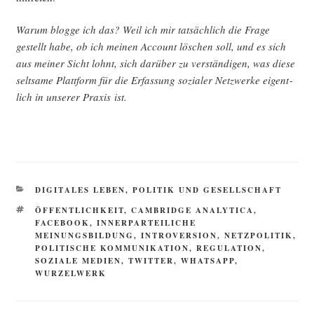
War­um blog­ge ich das? Weil ich mir tat­säch­lich die Fra­ge
gestellt habe, ob ich mei­nen Account löschen soll, und es sich
aus mei­ner Sicht lohnt, sich dar­über zu ver­stän­di­gen, was die­se
selt­sa­me Platt­form für die Erfas­sung sozia­ler Netz­wer­ke eigent­
lich in unse­rer Pra­xis ist.
KATEGORIEN
DIGITALES LEBEN
,
POLITIK UND GESELLSCHAFT
SCHLAGWÖRTER
ÖFFENTLICHKEIT
,
CAMBRIDGE ANALYTICA
,
FACEBOOK
,
INNERPARTEILICHE
MEINUNGSBILDUNG
,
INTROVERSION
,
NETZPOLITIK
,
POLITISCHE KOMMUNIKATION
,
REGULATION
,
SOZIALE MEDIEN
,
TWITTER
,
WHATSAPP
,
WURZELWERK