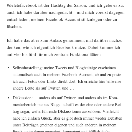
#dele­te­face­book ist der Hash­tag der Sai­son, und ich gebe es zu:
auch ich habe dar­über nach­ge­dacht – und mich vor­erst dage­gen
ent­schie­den, mei­nen Face­book-Account still­zu­le­gen oder zu
löschen.
Ich habe das aber zum Anlass genom­men, mal dar­über nach­zu­
den­ken, wie ich eigent­lich Face­book nut­ze. Dabei kom­me ich
auf vier bis fünf für mich zen­tra­le Funktionalitäten:
Selbst­dar­stel­lung: mei­ne Tweets und Blog­bei­trä­ge erschei­nen
auto­ma­tisch auch in mei­nem Face­book-Account, ab und zu pos­te
ich auch Fotos oder Links direkt dort. Ich errei­che hier teil­wei­se
ande­re Leu­te als auf Twit­ter, und …
Dis­kus­si­on: … anders als auf Twit­ter, und anders als im Kom­
men­tar­be­reich mei­nes Blogs, schafft es der eine oder ande­re Bei­
trag sogar, wei­ter­füh­ren­de DIs­kus­sio­nen aus­zu­lö­sen. Viel­leicht
habe ich ein­fach Glück, aber es gibt doch immer wie­der Debat­ten
unter Bei­trä­gen (mei­nen eige­nen und auch ande­ren in mei­nem
Feed), unter denen enga­giert, kom­pe­tent und höf­lich dis­ku­