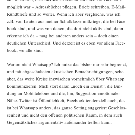
mög­lich war – Adress­bü­cher pfle­gen, Brie­fe schrei­ben, E‑Mail-
Rund­brie­fe und so wei­ter. Wenn ich aber ver­glei­che, was ich
z.B. von Leu­ten aus mei­ner Schul­klas­se mit­krie­ge, die bei Face­
book sind, und was von denen, die dort nicht aktiv sind, dann
erken­ne ich da – mag bei ande­ren anders sein – doch einen
deut­li­chen Unter­schied. Und der­zeit ist es eben vor allem Face­
book, wo alle sind.
War­um nicht Whats­app? Ich nut­ze das bis­her nur sehr begrenzt,
und mit abge­schal­te­ten akus­ti­schen Benach­rich­ti­gun­gen, sehe
aber, das wei­te Krei­se inzwi­schen vor­nehm­lich über Whats­app
kom­mu­ni­zie­ren. Mich stört dar­an „noch ein Dienst“, die Bin­
dung an Mobil­te­le­fo­ne und die, hm, Sug­ges­ti­on emo­tio­na­ler
Nähe. Twit­ter ist Öffent­lich­keit, Face­book ten­den­zi­ell auch, das
ist bei Whats­app anders, das gan­ze Set­ting sug­ge­riert Geschlos­
sen­heit und nicht den offe­nen poli­ti­schen Raum, in dem auch
Gegen­sätz­li­ches argu­men­ta­tiv auf­ein­an­der tref­fen kann.