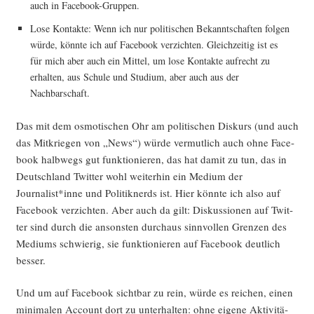
auch in Facebook-Gruppen.
Lose Kon­tak­te: Wenn ich nur poli­ti­schen Bekannt­schaf­ten fol­gen
wür­de, könn­te ich auf Face­book ver­zich­ten. Gleich­zei­tig ist es
für mich aber auch ein Mit­tel, um lose Kon­tak­te auf­recht zu
erhal­ten, aus Schu­le und Stu­di­um, aber auch aus der
Nachbarschaft.
Das mit dem osmo­ti­schen Ohr am poli­ti­schen Dis­kurs (und auch
das Mit­krie­gen von „News“) wür­de ver­mut­lich auch ohne Face­
book halb­wegs gut funk­tio­nie­ren, das hat damit zu tun, das in
Deutsch­land Twit­ter wohl wei­ter­hin ein Medi­um der
Journalist*inne und Poli­tik­nerds ist. Hier könn­te ich also auf
Face­book ver­zich­ten. Aber auch da gilt: Dis­kus­sio­nen auf Twit­
ter sind durch die ansons­ten durch­aus sinn­vol­len Gren­zen des
Medi­ums schwie­rig, sie funk­tio­nie­ren auf Face­book deut­lich
besser.
Und um auf Face­book sicht­bar zu rein, wür­de es rei­chen, einen
mini­ma­len Account dort zu unter­hal­ten: ohne eige­ne Akti­vi­tä­