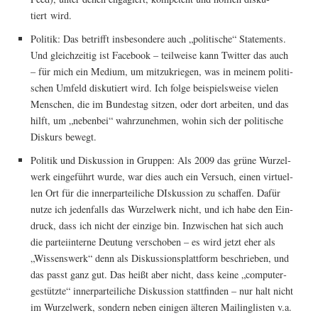
tiert wird.
Poli­tik: Das betrifft ins­be­son­de­re auch „poli­ti­sche“ State­ments.
Und gleich­zei­tig ist Face­book – teil­wei­se kann Twit­ter das auch
– für mich ein Medi­um, um mit­zu­krie­gen, was in mei­nem poli­ti­
schen Umfeld dis­ku­tiert wird. Ich fol­ge bei­spiels­wei­se vie­len
Men­schen, die im Bun­des­tag sit­zen, oder dort arbei­ten, und das
hilft, um „neben­bei“ wahr­zu­neh­men, wohin sich der poli­ti­sche
Dis­kurs bewegt.
Poli­tik und Dis­kus­si­on in Grup­pen: Als 2009 das grü­ne Wur­zel­
werk ein­ge­führt wur­de, war dies auch ein Ver­such, einen vir­tu­el­
len Ort für die inner­par­tei­li­che DIs­kus­si­on zu schaf­fen. Dafür
nut­ze ich jeden­falls das Wur­zel­werk nicht, und ich habe den Ein­
druck, dass ich nicht der ein­zi­ge bin. Inzwi­schen hat sich auch
die par­tei­in­ter­ne Deu­tung ver­scho­ben – es wird jetzt eher als
„Wis­sens­werk“ denn als Dis­kus­si­ons­platt­form beschrie­ben, und
das passt ganz gut. Das heißt aber nicht, dass kei­ne „com­pu­ter­
ge­stütz­te“ inner­par­tei­li­che Dis­kus­si­on statt­fin­den – nur halt nicht
im Wur­zel­werk, son­dern neben eini­gen älte­ren Mai­ling­lis­ten v.a.