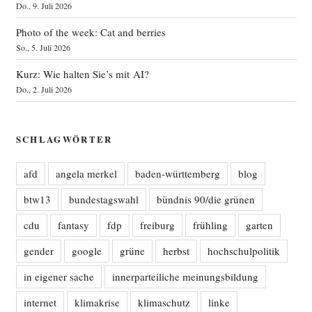
Do., 9. Juli 2026
Photo of the week: Cat and berries
So., 5. Juli 2026
Kurz: Wie halten Sie’s mit AI?
Do., 2. Juli 2026
SCHLAGWÖRTER
afd
angela merkel
baden-württemberg
blog
btw13
bundestagswahl
bündnis 90/die grünen
cdu
fantasy
fdp
freiburg
frühling
garten
gender
google
grüne
herbst
hochschulpolitik
in eigener sache
innerparteiliche meinungsbildung
internet
klimakrise
klimaschutz
linke