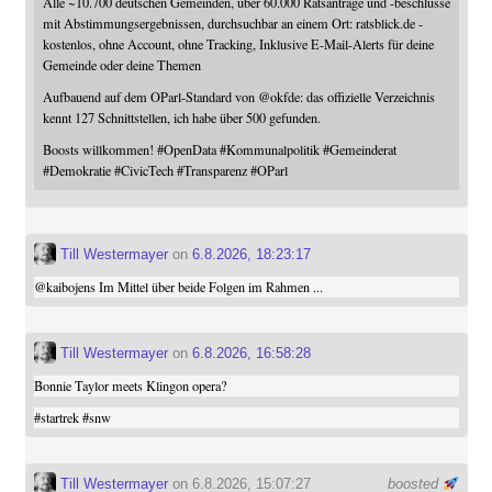
Alle ~10.700 deutschen Gemeinden, über 60.000 Ratsanträge und -beschlüsse
mit Abstimmungsergebnissen, durchsuchbar an einem Ort: ratsblick.de -
kostenlos, ohne Account, ohne Tracking, Inklusive E-Mail-Alerts für deine
Gemeinde oder deine Themen
Aufbauend auf dem OParl-Standard von
@
okfde
: das offizielle Verzeichnis
kennt 127 Schnittstellen, ich habe über 500 gefunden.
Boosts willkommen!
#
OpenData
#
Kommunalpolitik
#
Gemeinderat
#
Demokratie
#
CivicTech
#
Transparenz
#
OParl
Till Westermayer
on
6.8.2026, 18:23:17
@
kaibojens
Im Mittel über beide Folgen im Rahmen ...
Till Westermayer
on
6.8.2026, 16:58:28
Bonnie Taylor meets Klingon opera?
#
startrek
#
snw
Till Westermayer
on 6.8.2026, 15:07:27
boosted