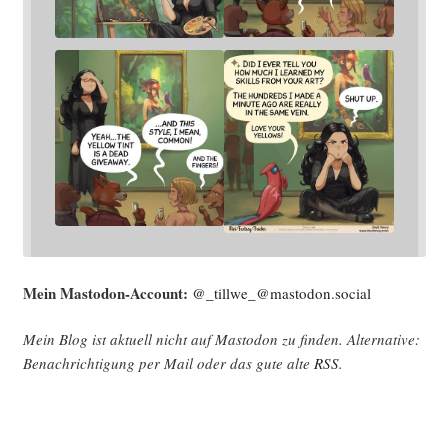
Mein Mast­o­don-Account:
@_tillwe_@mastodon.social
Mein Blog ist aktu­ell nicht auf Mast­o­don zu fin­den. Alter­na­ti­ve:
Benach­rich­ti­gung per Mail oder das gute alte
RSS
.