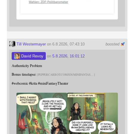
Till Westermayer
on 6.8.2026, 07:43:10
boosted
David Revoy
on
5.8.2026, 16:01:12
Authenticity Problem
Bonus timelapse:
PEPPERCARROT.COM/EN/MINIFANTAS
#
webcomic
#
krita
#
miniFantasyTheater