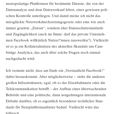
mono­pol­ar­ti­ge Platt­for­men für bestimm­te Diens­te, die von der
Daten­ana­ly­se und dem Daten­ver­kauf leben, einer gewis­sen poli­
schen Kon­trol­le unter­lie­gen. Und damit mei­ne ich nicht das
miss­glück­te Netz­werk­durch­set­zungs­ge­setz oder eine wie auch
immer gear­te­te „Zen­sur“, son­dern eher Daten­schutz­stan­dards
und Zugäng­lich­keit (auch im Sin­ne: darf das pri­va­te Unter­neh­
men Face­book will­kür­lich Nutzer*innen raus­wer­fen?). Viel­leicht
ist es ja ein Kol­la­te­ral­nut­zen des aktu­el­len Skan­dals um Cam­
bridge Ana­ly­ti­ca, das auch über sol­che Fra­gen noch ein­mal
nach­ge­dacht wird.
Ich ver­mu­te nicht, dass am Ende ein „Ver­staat­licht Face­book!“
dabei her­aus­kommt. Aber mög­li­cher­wei­se – sie­he die ande­ren
gro­ßen Infra­struk­tu­ren, egal, ob es das Eisen­bahn­netz oder die
Tele­kom­mu­ni­ka­ti­on betrifft – der Auf­bau einer über­wa­chen­den
Behör­de und eine poli­ti­sche, dann not­ge­drun­gen inter­na­tio­na­le
Debat­te dar­über, ob es eigent­lich beson­de­rer recht­li­cher Stan­
dards für Netz­platt­form­an­bie­ter bedarf. Viel­leicht wäre das
hilfreich.