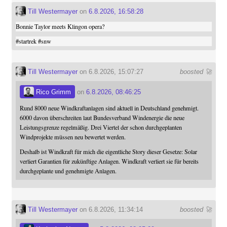
Till Westermayer
on
6.8.2026, 16:58:28
Bonnie Taylor meets Klingon opera?
#
startrek
#
snw
Till Westermayer
on 6.8.2026, 15:07:27
boosted 🚀
Rico Grimm
on
6.8.2026, 08:46:25
Rund 8000 neue Windkraftanlagen sind aktuell in Deutschland genehmigt.
6000 davon überschreiten laut Bundesverband Windenergie die neue
Leistungsgrenze regelmäßig. Drei Viertel der schon durchgeplanten
Windprojekte müssen neu bewertet werden.
Deshalb ist Windkraft für mich die eigentliche Story dieser Gesetze: Solar
verliert Garantien für zukünftige Anlagen. Windkraft verliert sie für bereits
durchgeplante und genehmigte Anlagen.
Till Westermayer
on 6.8.2026, 11:34:14
boosted 🚀