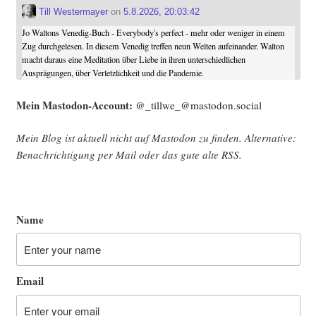
Till Westermayer
on
5.8.2026, 20:03:42
Jo Waltons Venedig-Buch - Everybody's perfect - mehr oder weniger in einem
Zug durchgelesen. In diesem Venedig treffen neun Welten aufeinander. Walton
macht daraus eine Meditation über Liebe in ihren unterschiedlichen
Ausprägungen, über Verletzlichkeit und die Pandemie.
Mein Mast­o­don-Account:
@_tillwe_@mastodon.social
Mein Blog ist aktu­ell nicht auf Mast­o­don zu fin­den. Alter­na­ti­ve:
Benach­rich­ti­gung per Mail oder das gute alte
RSS
.
Name
Email