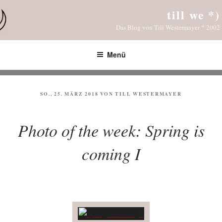
Zum
till we *)
Inhalt
Das Blog von Till Westermayer * 2002
springen
Menü
VERÖFFENTLICHT
SO., 25. MÄRZ 2018
VON
TILL WESTERMAYER
AM
Photo of the week: Spring is
coming I