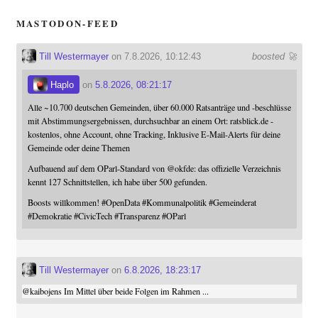
MASTODON-FEED
Till Westermayer
on 7.8.2026, 10:12:43
boosted 🚀
Haplo
on
5.8.2026, 08:21:17
Alle ~10.700 deutschen Gemeinden, über 60.000 Ratsanträge und -beschlüsse
mit Abstimmungsergebnissen, durchsuchbar an einem Ort: ratsblick.de -
kostenlos, ohne Account, ohne Tracking, Inklusive E-Mail-Alerts für deine
Gemeinde oder deine Themen
Aufbauend auf dem OParl-Standard von
@
okfde
: das offizielle Verzeichnis
kennt 127 Schnittstellen, ich habe über 500 gefunden.
Boosts willkommen!
#
OpenData
#
Kommunalpolitik
#
Gemeinderat
#
Demokratie
#
CivicTech
#
Transparenz
#
OParl
Till Westermayer
on
6.8.2026, 18:23:17
@
kaibojens
Im Mittel über beide Folgen im Rahmen ...