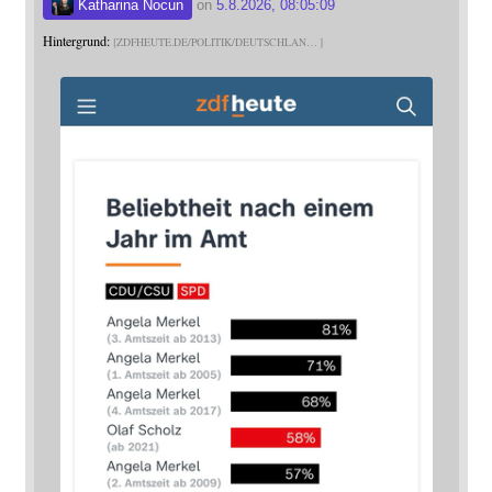
Katharina Nocun
on
5.8.2026, 08:05:09
Hintergrund:
ZDFHEUTE.DE/POLITIK/DEUTSCHLAN