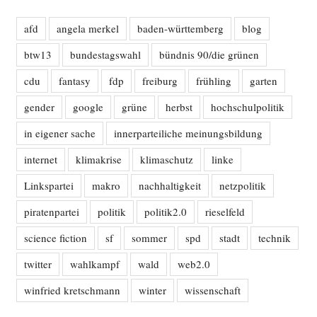
afd
angela merkel
baden-württemberg
blog
btw13
bundestagswahl
bündnis 90/die grünen
cdu
fantasy
fdp
freiburg
frühling
garten
gender
google
grüne
herbst
hochschulpolitik
in eigener sache
innerparteiliche meinungsbildung
internet
klimakrise
klimaschutz
linke
Linkspartei
makro
nachhaltigkeit
netzpolitik
piratenpartei
politik
politik2.0
rieselfeld
science fiction
sf
sommer
spd
stadt
technik
twitter
wahlkampf
wald
web2.0
winfried kretschmann
winter
wissenschaft