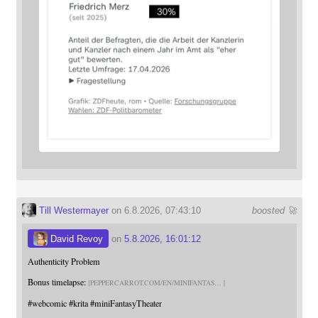
Till Westermayer
on 6.8.2026, 07:43:10
boosted 🚀
David Revoy
on
5.8.2026, 16:01:12
Authenticity Problem
Bonus timelapse:
PEPPERCARROT.COM/EN/MINIFANTAS
#
webcomic
#
krita
#
miniFantasyTheater