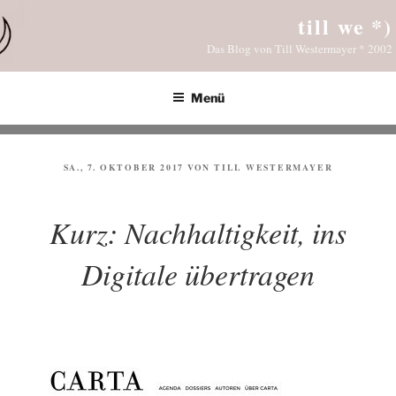
Zum
till we *)
Inhalt
Das Blog von Till Westermayer * 2002
springen
Menü
VERÖFFENTLICHT
SA., 7. OKTOBER 2017
VON
TILL WESTERMAYER
AM
Kurz: Nachhaltigkeit, ins
Digitale übertragen