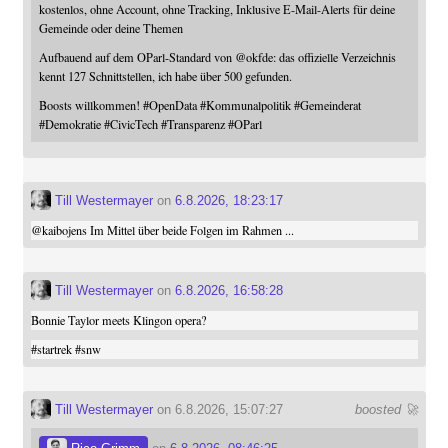
kostenlos, ohne Account, ohne Tracking, Inklusive E-Mail-Alerts für deine
Gemeinde oder deine Themen
Aufbauend auf dem OParl-Standard von
@
okfde
: das offizielle Verzeichnis
kennt 127 Schnittstellen, ich habe über 500 gefunden.
Boosts willkommen!
#
OpenData
#
Kommunalpolitik
#
Gemeinderat
#
Demokratie
#
CivicTech
#
Transparenz
#
OParl
Till Westermayer
on
6.8.2026, 18:23:17
@
kaibojens
Im Mittel über beide Folgen im Rahmen ...
Till Westermayer
on
6.8.2026, 16:58:28
Bonnie Taylor meets Klingon opera?
#
startrek
#
snw
Till Westermayer
on 6.8.2026, 15:07:27
boosted 🚀