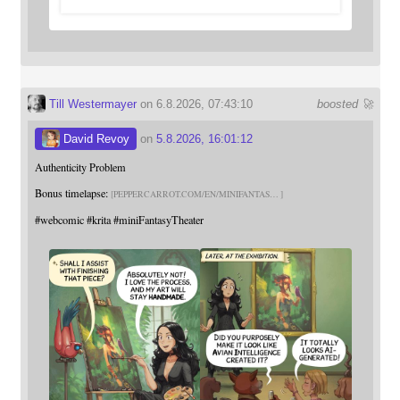
Till Westermayer
on 6.8.2026, 07:43:10
boosted 🚀
David Revoy
on
5.8.2026, 16:01:12
Authenticity Problem
Bonus timelapse:
PEPPERCARROT.COM/EN/MINIFANTAS
#
webcomic
#
krita
#
miniFantasyTheater