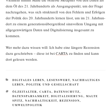
Viel­mehr nimmt Mal­te die belieb­te Meta­pher von den Daten als
dem Öl des 21. Jahr­hun­derts als Aus­gangs­punkt, um der Fra­ge
nach­zu­ge­hen, was sich struk­tu­rell von den Feh­lern und Erfol­gen
der Poli­tik des 20. Jahr­hun­derts ler­nen lässt, um im 21. Jahr­hun­
dert zu einem gene­ra­ti­ons­über­grei­fend sinn­vol­lem Umgang mit
all­ge­gen­wär­ti­gen Daten und Digi­ta­li­sie­rung ins­ge­samt zu
kommen.
Wer mehr dazu wis­sen will: Ich habe eine län­ge­re Rezen­si­on
dazu geschrie­ben – die­se ist bei
CARTA
zu fin­den und kann
dort gele­sen werden.
KATEGORIEN
DIGITALES LEBEN
,
LESENSWERT
,
NACHHALTIGES
LEBEN
,
POLITIK UND GESELLSCHAFT
SCHLAGWÖRTER
ÖLZEITALTER
,
CARTA
,
DATENSCHUTZ
,
DATENSPARSAMKEIT
,
DIGITALISIERUNG
,
MALTE
SPITZ
,
NACHHALTIGKEIT
,
REZENSION
,
UMWELTPOLITIK