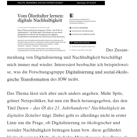
Der Zusam­
men­hang von Digi­ta­li­sie­rung und Nach­hal­tig­keit beschäf­tigt
mich immer mal wie­der. Inter­es­siert beob­ach­te ich bei­spiels­wei­
se, was die For­schungs­grup­pe
Digi­ta­li­sie­rung und sozi­al-öko­lo­
gi­sche Trans­for­ma­ti­on
des IÖW treibt.
Das The­ma lässt sich aber auch anders ange­hen. Mal­te Spitz,
grü­ner Netz­po­li­ti­ker, hat nun ein Buch her­aus­ge­ge­ben, das den
Titel
Daten – das Öl des 21. Jahr­hun­derts? Nach­hal­tig­keit im
digi­ta­len Zeit­al­ter
trägt. Dabei geht es aller­dings nicht in ers­ter
Linie um die Fra­ge, ob Digi­ta­li­sie­rung zu öko­lo­gi­scher und
sozia­ler Nach­hal­tig­keit bei­tra­gen kann bzw. die­se gefähr­det.