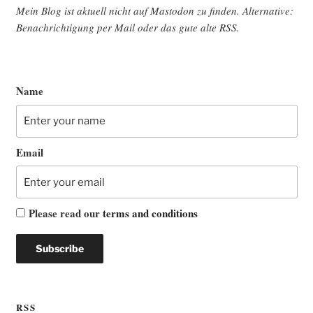
Mein Blog ist aktu­ell nicht auf Mast­o­don zu fin­den. Alter­na­ti­ve:
Benach­rich­ti­gung per Mail oder das gute alte
RSS
.
Name
Email
Please read our
terms and conditions
RSS