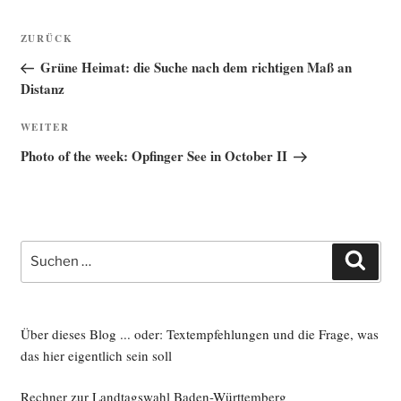
Beitragsnavigation
Vorheriger
ZURÜCK
Beitrag
Grüne Heimat: die Suche nach dem richtigen Maß an
Distanz
Nächster
WEITER
Beitrag
Photo of the week: Opfinger See in October II
Suche
Such
nach:
Über dieses Blog ... oder: Textempfehlungen und die Frage, was
das hier eigentlich sein soll
Rechner zur Landtagswahl Baden-Württemberg