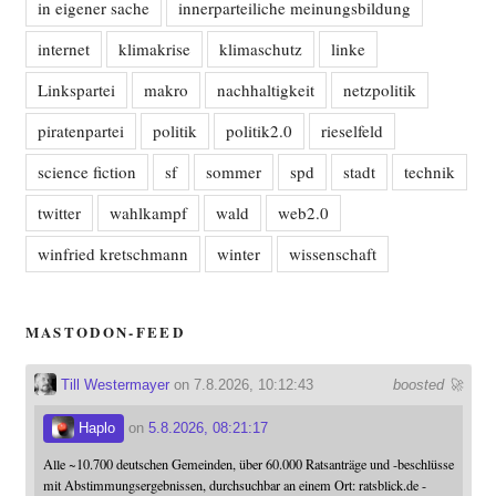
in eigener sache
innerparteiliche meinungsbildung
internet
klimakrise
klimaschutz
linke
Linkspartei
makro
nachhaltigkeit
netzpolitik
piratenpartei
politik
politik2.0
rieselfeld
science fiction
sf
sommer
spd
stadt
technik
twitter
wahlkampf
wald
web2.0
winfried kretschmann
winter
wissenschaft
MASTODON-FEED
Till Westermayer
on 7.8.2026, 10:12:43
boosted 🚀
Haplo
on
5.8.2026, 08:21:17
Alle ~10.700 deutschen Gemeinden, über 60.000 Ratsanträge und -beschlüsse
mit Abstimmungsergebnissen, durchsuchbar an einem Ort: ratsblick.de -