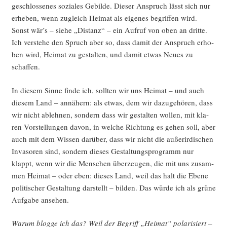
geschlos­se­nes sozia­les Gebil­de. Die­ser Anspruch lässt sich nur
erhe­ben, wenn zugleich Hei­mat als eige­nes begrif­fen wird.
Sonst wär’s – sie­he „Distanz“ – ein Auf­ruf von oben an drit­te.
Ich ver­ste­he den Spruch aber so, dass damit der Anspruch erho­
ben wird, Hei­mat zu gestal­ten, und damit etwas Neu­es zu
schaffen.
In die­sem Sin­ne fin­de ich, soll­ten wir uns Hei­mat – und auch
die­sem Land – annä­hern: als etwas, dem wir dazu­ge­hö­ren, dass
wir nicht ableh­nen, son­dern dass wir gestal­ten wol­len, mit kla­
ren Vor­stel­lun­gen davon, in wel­che Rich­tung es gehen soll, aber
auch mit dem Wis­sen dar­über, dass wir nicht die außer­ir­di­schen
Inva­so­ren sind, son­dern die­ses Gestal­tungs­pro­gramm nur
klappt, wenn wir die Men­schen über­zeu­gen, die mit uns zusam­
men Hei­mat – oder eben: die­ses Land, weil das halt die Ebe­ne
poli­ti­scher Gestal­tung dar­stellt – bil­den. Das wür­de ich als grü­ne
Auf­ga­be ansehen.
War­um blog­ge ich das? Weil der Begriff „Hei­mat“ pola­ri­siert –