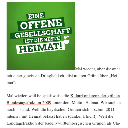
Mal wie­der, aber dies­mal
mit einer gewis­sen Dring­lich­keit, dis­ku­tie­ren Grü­ne über „Hei­
mat“.
Mal wie­der, weil bei­spiels­wei­se die
Kul­tur­kon­fe­renz der grü­nen
Bun­des­tags­frak­ti­on 2009
unter dem Mot­to „Hei­mat. Wir suchen
noch.“ stand. Weil die bay­ri­schen Grü­nen sich – schon
2011
–
inten­siv
mit
Hei­mat
befasst haben (dan­ke, Ulrich!). Weil die
Land­tags­frak­ti­on der baden-würt­tem­ber­gi­schen Grü­nen als Cla­