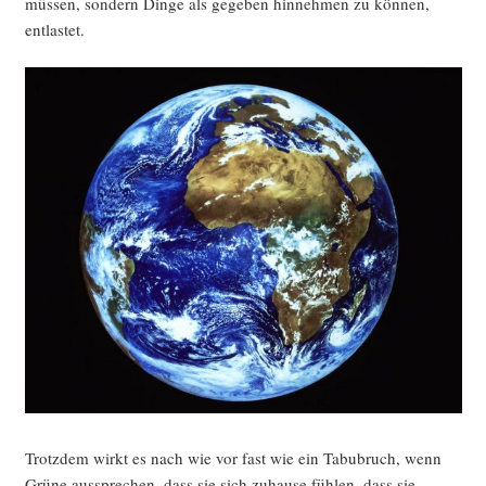
müs­sen, son­dern Din­ge als gege­ben hin­neh­men zu kön­nen,
entlastet.
Trotz­dem wirkt es nach wie vor fast wie ein Tabu­bruch, wenn
Grü­ne aus­spre­chen, dass sie sich zuhau­se füh­len, dass sie