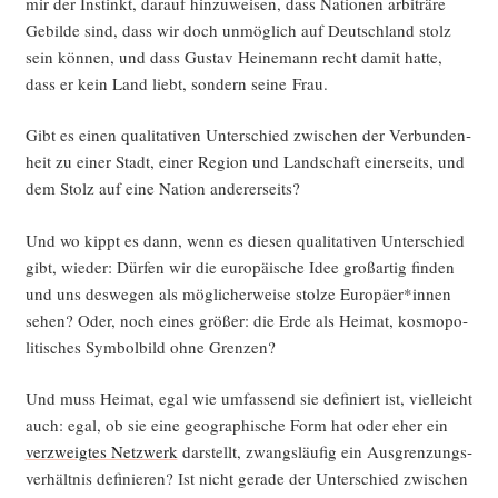
mir der Instinkt, dar­auf hin­zu­wei­sen, dass Natio­nen arbi­trä­re
Gebil­de sind, dass wir doch unmög­lich auf Deutsch­land stolz
sein kön­nen, und dass Gus­tav Hei­ne­mann recht damit hat­te,
dass er kein Land liebt, son­dern sei­ne Frau.
Gibt es einen qua­li­ta­ti­ven Unter­schied zwi­schen der Ver­bun­den­
heit zu einer Stadt, einer Regi­on und Land­schaft einer­seits, und
dem Stolz auf eine Nati­on andererseits?
Und wo kippt es dann, wenn es die­sen qua­li­ta­ti­ven Unter­schied
gibt, wie­der: Dür­fen wir die euro­päi­sche Idee groß­ar­tig fin­den
und uns des­we­gen als mög­li­cher­wei­se stol­ze Europäer*innen
sehen? Oder, noch eines grö­ßer: die Erde als Hei­mat, kos­mo­po­
li­ti­sches Sym­bol­bild ohne Grenzen?
Und muss Hei­mat, egal wie umfas­send sie defi­niert ist, viel­leicht
auch: egal, ob sie eine geo­gra­phi­sche Form hat oder eher ein
ver­zweig­tes Netz­werk
dar­stellt, zwangs­läu­fig ein Aus­gren­zungs­
ver­hält­nis defi­nie­ren? Ist nicht gera­de der Unter­schied zwi­schen