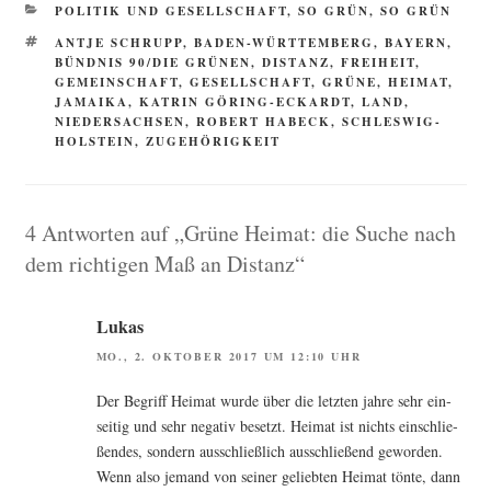
KATEGORIEN
POLITIK UND GESELLSCHAFT
,
SO GRÜN, SO GRÜN
SCHLAGWÖRTER
ANTJE SCHRUPP
,
BADEN-WÜRTTEMBERG
,
BAYERN
,
BÜNDNIS 90/DIE GRÜNEN
,
DISTANZ
,
FREIHEIT
,
GEMEINSCHAFT
,
GESELLSCHAFT
,
GRÜNE
,
HEIMAT
,
JAMAIKA
,
KATRIN GÖRING-ECKARDT
,
LAND
,
NIEDERSACHSEN
,
ROBERT HABECK
,
SCHLESWIG-
HOLSTEIN
,
ZUGEHÖRIGKEIT
4 Antworten auf „Grüne Heimat: die Suche nach
dem richtigen Maß an Distanz“
Lukas
MO., 2. OKTOBER 2017 UM 12:10 UHR
Der Begriff Hei­mat wur­de über die letz­ten jah­re sehr ein­
sei­tig und sehr nega­tiv besetzt. Hei­mat ist nichts ein­schlie­
ßen­des, son­dern aus­schließ­lich aus­schlie­ßend gewor­den.
Wenn also jemand von sei­ner gelieb­ten Hei­mat tön­te, dann