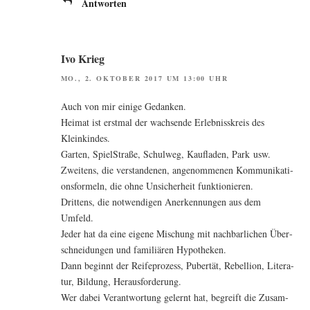
Antworten
Ivo Krieg
MO., 2. OKTOBER 2017 UM 13:00 UHR
Auch von mir eini­ge Gedanken.
Hei­mat ist erst­mal der wach­sen­de Erleb­nis­s­kreis des
Kleinkindes.
Gar­ten, Spiel­Stra­ße, Schul­weg, Kauf­la­den, Park usw.
Zwei­tens, die ver­stan­de­nen, ange­nom­me­nen Kom­mu­ni­ka­ti­
ons­for­meln, die ohne Unsi­cher­heit funktionieren.
Drit­tens, die not­wen­di­gen Aner­ken­nun­gen aus dem
Umfeld.
Jeder hat da eine eige­ne Mischung mit nach­bar­li­chen Über­
schnei­dun­gen und fami­liä­ren Hypotheken.
Dann beginnt der Rei­fe­pro­zess, Puber­tät, Rebel­li­on, Lite­ra­
tur, Bil­dung, Herausforderung.
Wer dabei Ver­ant­wor­tung gelernt hat, begreift die Zusam­