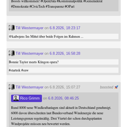
Boosts willkommen!
#
OpenData
#
Kommunalpolitik
#
Gemeinderat
#
Demokratie
#
CivicTech
#
Transparenz
#
OParl
Till Westermayer
on
6.8.2026, 18:23:17
@
kaibojens
Im Mittel über beide Folgen im Rahmen ...
Till Westermayer
on
6.8.2026, 16:58:28
Bonnie Taylor meets Klingon opera?
#
startrek
#
snw
Till Westermayer
on 6.8.2026, 15:07:27
boosted
Rico Grimm
on
6.8.2026, 08:46:25
Rund 8000 neue Windkraftanlagen sind aktuell in Deutschland genehmigt.
6000 davon überschreiten laut Bundesverband Windenergie die neue
Leistungsgrenze regelmäßig. Drei Viertel der schon durchgeplanten
Windprojekte müssen neu bewertet werden.