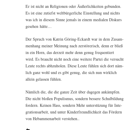
Er ist nicht an Reli­gio­nen oder Äußer­lich­kei­ten gebun­den.
Es ist eine zutiefst welt­bür­ger­li­che Ein­stel­lung und nichts
was ich in die­sem Sin­ne jemals in einem media­len Dis­kurs
gese­hen hätte…
Der Spruch von Kat­rin Göring-Eckardt war in dem Zusam­
men­hang mei­ner Mei­nung nach zer­stö­re­risch, denn er bließ
in ein Horn, das der­zeit mehr denn genug fre­quen­tiert
wird. Es braucht nicht noch eine wei­te­re Par­tei die ver­sucht
Leu­te rechts abh­zu­ho­len. Die­se Leu­te füh­len sich dort näm­
lich ganz wohl und es gibt genug, die sich nun wirk­lich
allein gelas­sen fühlen.
Näm­lich die, die die gan­ze Zeit über dage­gen ankämp­fen.
Die nicht blo­ßen Popu­lis­mus, son­dern bes­se­re Schul­bil­dung
for­dern. Kei­nen Hass, son­dern Mehr unter­stü­zung für Inte­
gra­ti­ons­ar­beit, und unter Kin­der­freund­lich­keit das För­dern
von Heb­am­men­ar­beit verstehen..