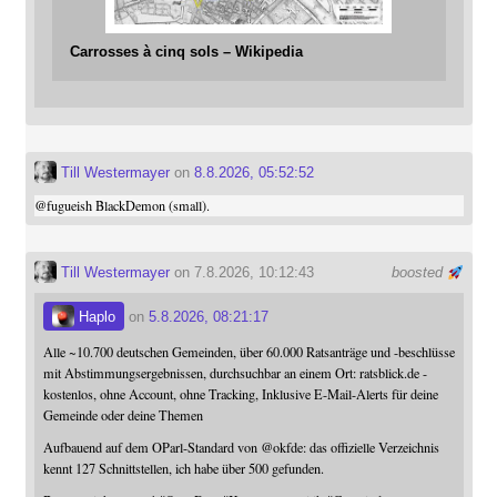
Carrosses à cinq sols – Wikipedia
Till Westermayer
on
8.8.2026, 05:52:52
@
fugueish
BlackDemon (small).
Till Westermayer
on 7.8.2026, 10:12:43
boosted
Haplo
on
5.8.2026, 08:21:17
Alle ~10.700 deutschen Gemeinden, über 60.000 Ratsanträge und -beschlüsse
mit Abstimmungsergebnissen, durchsuchbar an einem Ort: ratsblick.de -
kostenlos, ohne Account, ohne Tracking, Inklusive E-Mail-Alerts für deine
Gemeinde oder deine Themen
Aufbauend auf dem OParl-Standard von
@
okfde
: das offizielle Verzeichnis
kennt 127 Schnittstellen, ich habe über 500 gefunden.