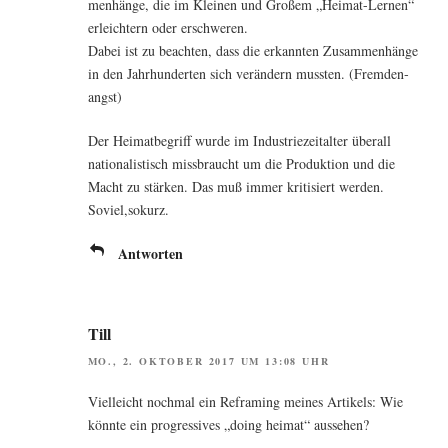
men­hän­ge, die im Klei­nen und Gro­ßem „Hei­mat-Ler­nen“
erleich­tern oder erschweren.
Dabei ist zu beach­ten, dass die erkann­ten Zusam­men­hän­ge
in den Jahr­hun­der­ten sich ver­än­dern muss­ten. (Frem­den­
angst)
Der Hei­mat­be­griff wur­de im Indus­trie­zeit­al­ter über­all
natio­na­lis­tisch miss­braucht um die Pro­duk­ti­on und die
Macht zu stär­ken. Das muß immer kri­ti­siert werden.
Soviel,sokurz.
Antworten
Till
MO., 2. OKTOBER 2017 UM 13:08 UHR
Viel­leicht noch­mal ein Ref­raming mei­nes Arti­kels: Wie
könn­te ein pro­gres­si­ves „doing hei­mat“ aussehen?