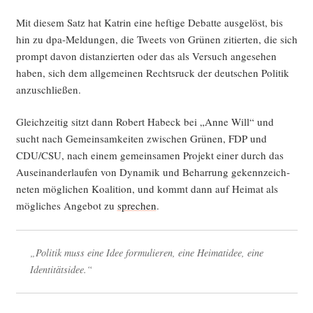
Mit die­sem Satz hat Kat­rin eine hef­ti­ge Debat­te aus­ge­löst, bis
hin zu dpa-Mel­dun­gen, die Tweets von Grü­nen zitier­ten, die sich
prompt davon distan­zier­ten oder das als Ver­such ange­se­hen
haben, sich dem all­ge­mei­nen Rechts­ruck der deut­schen Poli­tik
anzuschließen.
Gleich­zei­tig sitzt dann Robert Habeck bei „Anne Will“ und
sucht nach Gemein­sam­kei­ten zwi­schen Grü­nen, FDP und
CDU/CSU, nach einem gemein­sa­men Pro­jekt einer durch das
Aus­ein­an­der­lau­fen von Dyna­mik und Behar­rung gekenn­zeich­
ne­ten mög­li­chen Koali­ti­on, und kommt dann auf Hei­mat als
mög­li­ches Ange­bot zu
spre­chen
.
„Poli­tik muss eine Idee for­mu­lie­ren, eine Hei­matidee, eine
Identitätsidee.“