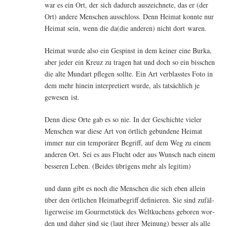
war es ein Ort, der sich dadurch aus­zeich­ne­te, das er (der
Ort) ande­re Men­schen aus­schloss. Denn Hei­mat konn­te nur
Hei­mat sein, wenn die da(die ande­ren) nicht dort waren.
Hei­mat wur­de also ein Gespinst in dem kei­ner eine Bur­ka,
aber jeder ein Kreuz zu tra­gen hat und doch so ein biss­chen
die alte Mund­art pfle­gen soll­te. Ein Art ver­blass­tes Foto in
dem mehr hin­ein inter­pre­tiert wur­de, als tat­säch­lich je
gewe­sen ist.
Denn die­se Orte gab es so nie. In der Geschich­te vie­ler
Men­schen war die­se Art von ört­lich gebun­de­ne Hei­mat
immer nur ein tem­po­rä­rer Begriff, auf dem Weg zu einem
ande­ren Ort. Sei es aus Flucht oder aus Wunsch nach einem
bes­se­ren Leben. (Bei­des übri­gens mehr als legitim)
und dann gibt es noch die Men­schen die sich eben allein
über den ört­li­chen Hei­mat­be­griff defi­nie­ren. Sie sind zufäl­
li­ger­wei­se im Gour­met­stück des Welt­ku­chens gebo­ren wor­
den und daher sind sie (laut ihrer Mei­nung) bes­ser als alle