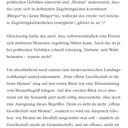
poli­ti­schen Gebil­den einer­seits und „Hei­mat“ ande­rer­seits, dass
das ers­te sich in defi­nier­ten Zuge­hö­rig­kei­ten kon­sti­tu­iert
(Bürger*in / kei­ne Bürger*in), wäh­rend das zwei­te viel wei­che­
re Zuge­hö­rig­keits­kri­te­ri­en ermög­licht („ghö­ret zu us“)?
Gleich­zei­tig hie­ße das auch, dass selbst­ver­ständ­lich eine Per­son
sich meh­re­ren Hei­ma­ten zuge­hö­rig füh­len kann. Auch das ist ja
bei poli­ti­schen Gebil­den schnell schwie­rig. Geburts- und Wahl­
hei­ma­ten – war­um nicht?
Um abschlie­ßend noch ein­mal zum nie­der­säch­si­schen Land­tags­
wahl­kampf zurück­zu­kom­men: „Eine offe­ne Gesell­schaft ist die
bes­te Hei­mat“ mag auf den ers­ten Blick wie eine Distan­zie­rung
vom Hei­mat­be­griff klin­gen. Auf den zwei­ten Blick ist es aber,
wenn ich die Seman­tik jetzt nicht völ­lig miss­ver­ste­he, aber doch
eine Aneig­nung die­ses Begrif­fes. Denn es steht da nicht „offe­ne
Gesell­schaft statt Hei­mat“, son­dern es wird ein Anspruch erho­
ben, wie Hei­mat im Ide­al­fall aus­ge­stal­tet sein soll – näm­lich als
Gesell­schaft (nicht als Gemein­schaft), und als offe­nes, nicht als