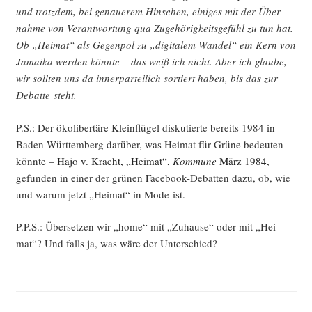
und trotz­dem, bei genaue­rem Hin­se­hen, eini­ges mit der Über­
nah­me von Ver­ant­wor­tung qua Zuge­hö­rig­keits­ge­fühl zu tun hat.
Ob „Hei­mat“ als Gegen­pol zu „digi­ta­lem Wan­del“ ein Kern von
Jamai­ka wer­den könn­te – das weiß ich nicht. Aber ich glau­be,
wir soll­ten uns da inner­par­tei­lich sor­tiert haben, bis das zur
Debat­te steht.
P.S.: Der öko­li­ber­tä­re Klein­flü­gel dis­ku­tier­te bereits 1984 in
Baden-Würt­tem­berg dar­über, was Hei­mat für Grü­ne bedeu­ten
könn­te –
Hajo v. Kracht, „Hei­mat“,
Kom­mu­ne
März 1984
,
gefun­den in einer der grü­nen Face­book-Debat­ten dazu, ob, wie
und war­um jetzt „Hei­mat“ in Mode ist.
P.P.S.: Über­set­zen wir „home“ mit „Zuhau­se“ oder mit „Hei­
mat“? Und falls ja, was wäre der Unterschied?