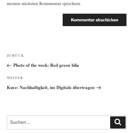
meinen nächsten Kommentar speichern.
Beitragsnavigation
Vorheriger
ZURÜCK
Beitrag
Photo of the week: Red green bike
Nächster
WEITER
Beitrag
Kurz: Nachhaltigkeit, ins Digitale übertragen
Suche
Such
nach: