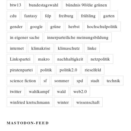
btw13
bundestagswahl
bündnis 90/die grünen
cdu
fantasy
fdp
freiburg
frühling
garten
gender
google
grüne
herbst
hochschulpolitik
in eigener sache
innerparteiliche meinungsbildung
internet
klimakrise
klimaschutz
linke
Linkspartei
makro
nachhaltigkeit
netzpolitik
piratenpartei
politik
politik2.0
rieselfeld
science fiction
sf
sommer
spd
stadt
technik
twitter
wahlkampf
wald
web2.0
winfried kretschmann
winter
wissenschaft
MASTODON-FEED