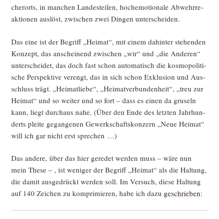
cher­orts, in man­chen Lan­des­tei­len, hoch­emo­tio­na­le Abwehr­re­
ak­tio­nen aus­löst, zwi­schen zwei Din­gen unterscheiden.
Das eine ist der Begriff „Hei­mat“, mit einem dahin­ter ste­hen­den
Kon­zept, das anschei­nend zwi­schen „wir“ und „die Ande­ren“
unter­schei­det, das doch fast schon auto­ma­tisch die kos­mo­po­li­ti­
sche Per­spek­ti­ve ver­engt, das in sich schon Exklu­si­on und Aus­
schluss trägt. „Hei­mat­lie­be“, „Hei­mat­ver­bun­den­heit“, „treu zur
Hei­mat“ und so wei­ter und so fort – dass es einen da gru­seln
kann, liegt durch­aus nahe. (Über den Ende des letz­ten Jahr­hun­
derts plei­te gegan­ge­nen Gewerk­schafts­kon­zern „Neue Hei­mat“
will ich gar nicht erst sprechen …)
Das ande­re, über das hier gere­det wer­den muss – wäre nun
mein The­se – , ist weni­ger der Begriff „Hei­mat“ als die Hal­tung,
die damit aus­ge­drückt wer­den soll. Im Ver­such, die­se Hal­tung
auf 140 Zei­chen zu kom­pri­mie­ren, habe ich dazu
geschrie­ben
: