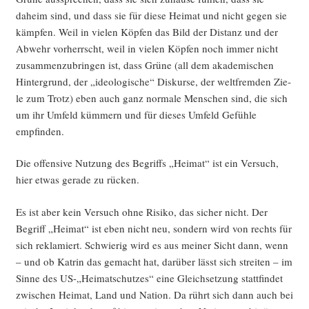
daheim sind, und dass sie für die­se Hei­mat und nicht gegen sie
kämp­fen. Weil in vie­len Köp­fen das Bild der Distanz und der
Abwehr vor­herrscht, weil in vie­len Köp­fen noch immer nicht
zusam­men­zu­brin­gen ist, dass Grü­ne (all dem aka­de­mi­schen
Hin­ter­grund, der „ideo­lo­gi­sche“ Dis­kur­se, der welt­frem­den Zie­
le zum Trotz) eben auch ganz nor­ma­le Men­schen sind, die sich
um ihr Umfeld küm­mern und für die­ses Umfeld Gefüh­le
empfinden.
Die offen­si­ve Nut­zung des Begriffs „Hei­mat“ ist ein Ver­such,
hier etwas gera­de zu rücken.
Es ist aber kein Ver­such ohne Risi­ko, das sicher nicht. Der
Begriff „Hei­mat“ ist eben nicht neu, son­dern wird von rechts für
sich rekla­miert. Schwie­rig wird es aus mei­ner Sicht dann, wenn
– und ob Kat­rin das gemacht hat, dar­über lässt sich strei­ten – im
Sin­ne des US-„Heimatschutzes“ eine Gleich­set­zung statt­fin­det
zwi­schen Hei­mat, Land und Nati­on. Da rührt sich dann auch bei