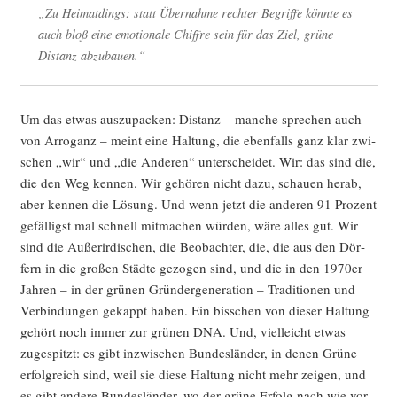
„Zu Hei­mat­dings: statt Über­nah­me rech­ter Begrif­fe könn­te es
auch bloß eine emo­tio­na­le Chif­fre sein für das Ziel, grü­ne
Distanz abzubauen.“
Um das etwas aus­zu­pa­cken: Distanz – man­che spre­chen auch
von Arro­ganz – meint eine Hal­tung, die eben­falls ganz klar zwi­
schen „wir“ und „die Ande­ren“ unter­schei­det. Wir: das sind die,
die den Weg ken­nen. Wir gehö­ren nicht dazu, schau­en her­ab,
aber ken­nen die Lösung. Und wenn jetzt die ande­ren 91 Pro­zent
gefäl­ligst mal schnell mit­ma­chen wür­den, wäre alles gut. Wir
sind die Außer­ir­di­schen, die Beob­ach­ter, die, die aus den Dör­
fern in die gro­ßen Städ­te gezo­gen sind, und die in den 1970er
Jah­ren – in der grü­nen Grün­der­ge­nera­ti­on – Tra­di­tio­nen und
Ver­bin­dun­gen gekappt haben. Ein biss­chen von die­ser Hal­tung
gehört noch immer zur grü­nen DNA. Und, viel­leicht etwas
zuge­spitzt: es gibt inzwi­schen Bun­des­län­der, in denen Grü­ne
erfolg­reich sind, weil sie die­se Hal­tung nicht mehr zei­gen, und
es gibt ande­re Bun­des­län­der, wo der grü­ne Erfolg nach wie vor