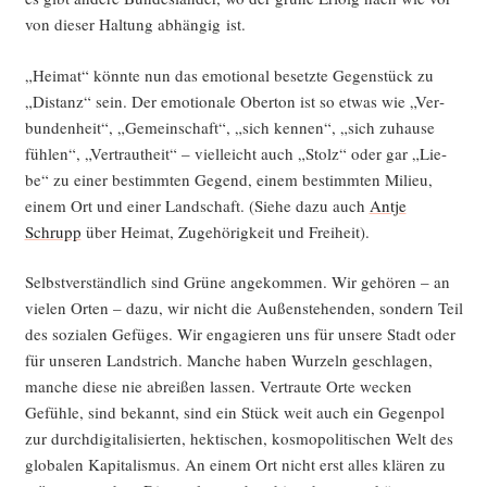
von die­ser Hal­tung abhän­gig ist.
„Hei­mat“ könn­te nun das emo­tio­nal besetz­te Gegen­stück zu
„Distanz“ sein. Der emo­tio­na­le Ober­ton ist so etwas wie „Ver­
bun­den­heit“, „Gemein­schaft“, „sich ken­nen“, „sich zuhau­se
füh­len“, „Ver­traut­heit“ – viel­leicht auch „Stolz“ oder gar „Lie­
be“ zu einer bestimm­ten Gegend, einem bestimm­ten Milieu,
einem Ort und einer Land­schaft. (Sie­he dazu auch
Ant­je
Schrupp
über Hei­mat, Zuge­hö­rig­keit und Freiheit).
Selbst­ver­ständ­lich sind Grü­ne ange­kom­men. Wir gehö­ren – an
vie­len Orten – dazu, wir nicht die Außen­ste­hen­den, son­dern Teil
des sozia­len Gefü­ges. Wir enga­gie­ren uns für unse­re Stadt oder
für unse­ren Land­strich. Man­che haben Wur­zeln geschla­gen,
man­che die­se nie abrei­ßen las­sen. Ver­trau­te Orte wecken
Gefüh­le, sind bekannt, sind ein Stück weit auch ein Gegen­pol
zur durch­di­gi­ta­li­sier­ten, hek­ti­schen, kos­mo­po­li­ti­schen Welt des
glo­ba­len Kapi­ta­lis­mus. An einem Ort nicht erst alles klä­ren zu