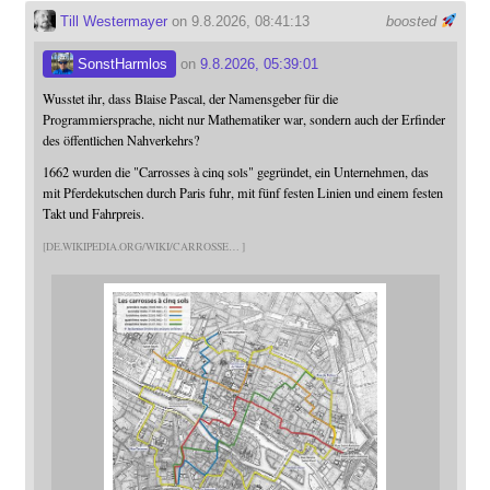
Till Westermayer
on 9.8.2026, 08:41:13
boosted
SonstHarmlos
on
9.8.2026, 05:39:01
Wusstet ihr, dass Blaise Pascal, der Namensgeber für die
Programmiersprache, nicht nur Mathematiker war, sondern auch der Erfinder
des öffentlichen Nahverkehrs?
1662 wurden die "Carrosses à cinq sols" gegründet, ein Unternehmen, das
mit Pferdekutschen durch Paris fuhr, mit fünf festen Linien und einem festen
Takt und Fahrpreis.
DE.WIKIPEDIA.ORG/WIKI/CARROSSE