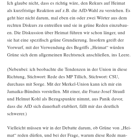
Ich glau­be nicht, dass es rich­tig wäre, den Rekurs auf Hei­mat
als kurz­fris­ti­ge Reak­ti­on auf z.B. die AfD-Wahl zu ver­ste­hen. Es
geht hier nicht dar­um, mal eben ein oder zwei Wör­ter aus dem
rech­ten Dis­kurs zu ent­rei­ßen und sie in grü­ne Reden ein­zu­bau­
en. Die Dis­kus­si­on über Hei­mat füh­ren wir schon län­ger, und
sie hat eine spe­zi­fisch grü­ne Grun­die­rung. Inso­fern greift der
Vor­wurf, mit der Ver­wen­dung des Begriffs „Hei­mat“ wür­den
Grü­ne sich dem all­ge­mei­nen Rechts­ruck anschlie­ßen, ins Leere.
(Neben­bei: ich beob­ach­te die Ten­den­zen in der Uni­on in die­se
Rich­tung, Stich­wort: Rede des MP Til­lich, Stich­wort: CSU,
durch­aus mit Sor­ge. Mit der Mer­kel-Uni­on kann ich mir ein
Jamai­ka-Bünd­nis vor­stel­len. Mit einer, die Franz-Josef Strauß
und Hel­mut Kohl als Bezugs­punk­te nimmt, aus Panik davor,
dass die AfD sich dau­er­haft eta­bliert, fällt mir das deut­lich
schwerer.)
Viel­leicht müs­sen wir in der Debat­te dar­um, ob Grü­ne von „Hei­
mat“ reden dür­fen, und bei der Fra­ge, war­um die­se Rede man­