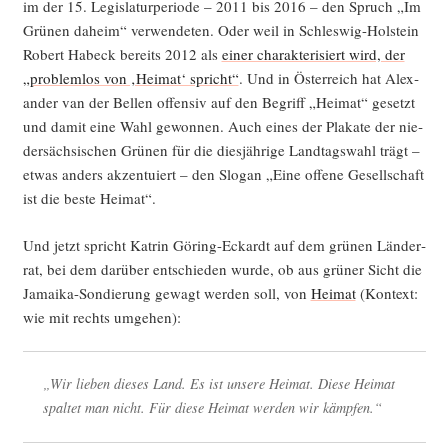
im der 15. Legis­la­tur­pe­ri­ode – 2011 bis 2016 – den Spruch „Im
Grü­nen daheim“ ver­wen­de­ten. Oder weil in Schles­wig-Hol­stein
Robert Habeck bereits 2012 als
einer cha­rak­te­ri­siert wird, der
„pro­blem­los von ‚Hei­mat‘ spricht“
. Und in Öster­reich hat Alex­
an­der van der Bel­len offen­siv auf den Begriff „Hei­mat“ gesetzt
und damit eine Wahl gewon­nen. Auch eines der Pla­ka­te der nie­
der­säch­si­schen Grü­nen für die dies­jäh­ri­ge Land­tags­wahl trägt –
etwas anders akzen­tu­iert – den Slo­gan „Eine offe­ne Gesell­schaft
ist die bes­te Heimat“.
Und jetzt spricht Kat­rin Göring-Eckardt auf dem grü­nen Län­der­
rat, bei dem dar­über ent­schie­den wur­de, ob aus grü­ner Sicht die
Jamai­ka-Son­die­rung gewagt wer­den soll, von
Hei­mat
(Kon­text:
wie mit rechts umgehen):
„Wir lie­ben die­ses Land. Es ist unse­re Hei­mat. Die­se Hei­mat
spal­tet man nicht. Für die­se Hei­mat wer­den wir kämpfen.“