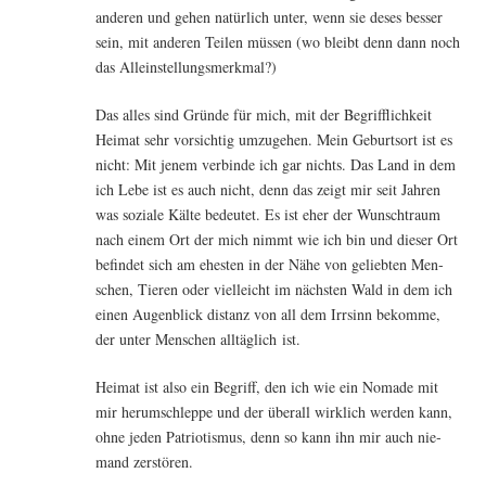
ande­ren und gehen natür­lich unter, wenn sie deses bes­ser
sein, mit ande­ren Tei­len müs­sen (wo bleibt denn dann noch
das Alleinstellungsmerkmal?)
Das alles sind Grün­de für mich, mit der Begriff­lich­keit
Hei­mat sehr vor­sich­tig umzu­ge­hen. Mein Geburts­ort ist es
nicht: Mit jenem ver­bin­de ich gar nichts. Das Land in dem
ich Lebe ist es auch nicht, denn das zeigt mir seit Jah­ren
was sozia­le Käl­te bedeu­tet. Es ist eher der Wunsch­traum
nach einem Ort der mich nimmt wie ich bin und die­ser Ort
befin­det sich am ehes­ten in der Nähe von gelieb­ten Men­
schen, Tie­ren oder viel­leicht im nächs­ten Wald in dem ich
einen Augen­blick distanz von all dem Irr­sinn bekom­me,
der unter Men­schen all­täg­lich ist.
Hei­mat ist also ein Begriff, den ich wie ein Noma­de mit
mir her­um­schlep­pe und der über­all wirk­lich wer­den kann,
ohne jeden Patrio­tis­mus, denn so kann ihn mir auch nie­
mand zerstören.