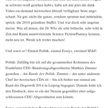
in schwarz-weiß gese­hen habe), habe ich mir jetzt die dank
Video-on-demand inzwi­schen über­all ver­füg­ba­re Serie ange­
schaut. Na gut, nicht die gan­ze, son­dern spon­tan mal mit­ten­drin,
sprich: die 2010 gelau­fe­ne Staf­fel. Und war doch sehr ange­tan
davon. Was all denen, die
Dr Who
als sehr bri­ti­sche, sehr wild in
Zeit und Raum manö­vrie­ren­de Sci­ence Fiction/Fantasy ken­nen,
nicht neu ist. Wer­de ich wei­ter machen!
Und sonst so? Ein­mal Poli­tik, ein­mal Essays, zwei­mal SF&F.
Poli­tik: Zufäl­lig bin ich auf die gesam­mel­ten Kolum­nen des
Frank­fur­ter CDU-Bun­des­tags­ab­ge­ord­ne­ten Mat­thi­as Zim­mer
gesto­ßen –
Am Ran­de der Poli­tik
. Zim­mer – der unter ande­rem
Chef der hes­si­schen CDA ist – bin ich bis­her nur ein­mal am
Rand der Degrowth 2014 in Leip­zig begeg­net. Damals hat­te ich
den Ein­druck, dass er ein der Neu­em gegen­über eher auf­ge­
schlos­se­nen CDU-Abge­ord­ne­ten sein könnte.
Sei­ne „ver­gnüg­li­chen Beob­ach­tun­gen vom Ran­de der Poli­tik“,