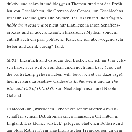
duk­tiv, und schreibt und bloggt zu The­men rund um das Erzäh­
len von Geschich­ten, die Gren­zen der Gen­res, um Geschlech­ter­
ver­hält­nis­se und ganz alte Mythen. Ihr Essay­band
Indisthi­gu­is­
ha­ble from Magic
gibt nicht nur Ein­bli­cke in ihren Schaf­fens­
pro­zess und in que­e­re Les­ar­ten klas­si­scher Mythen, son­dern
ent­hält auch ein paar poli­ti­sche Tex­te, die ich über­wie­gend sehr
les­bar und „denk­wür­dig“ fand.
SF&F: Eigent­lich sind es sogar drei Bücher, die ich im Juni gele­
sen habe, aber weil ich an dem einen noch rum kaue (und erst
die Fort­set­zung gele­sen haben will, bevor ich etwas dazu sage),
hier nur kurz zu Andrew Cal­de­cotts
Rother­weird
und zu
The
Rise and Fall of D.O.D.O.
von Neal Ste­phen­son und Nico­le
Galland.
Cal­de­cott (im „wirk­li­chen Leben“ ein renom­mier­ter Anwalt)
schafft in sei­nem Debut­ro­man einen magi­schen Ort mit­ten in
Eng­land. Das klei­ne, ver­steckt gele­ge­ne Städt­chen Rother­weird
am Fluss Rother ist ein ana­chro­nis­ti­scher Fremd­kör­per, an dem