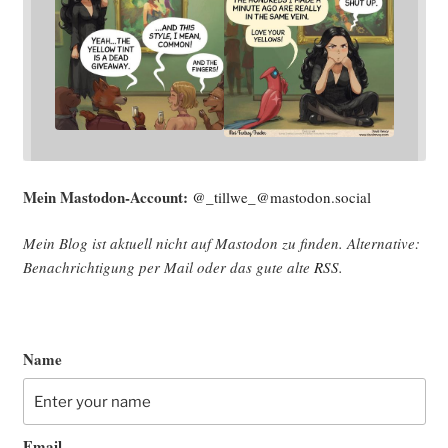
Mein Mast­o­don-Account:
@_tillwe_@mastodon.social
Mein Blog ist aktu­ell nicht auf Mast­o­don zu fin­den. Alter­na­ti­ve:
Benach­rich­ti­gung per Mail oder das gute alte
RSS
.
Name
Email