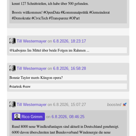
kennt 127 Schnittstellen, ich habe über 500 gefunden.
Boosts willkommen!
#
OpenData
#
Kommunalpolitik
#
Gemeinderat
#
Demokratie
#
CivicTech
#
Transparenz
#
OParl
Till Westermayer
on
6.8.2026, 18:23:17
@
kaibojens
Im Mittel über beide Folgen im Rahmen ...
Till Westermayer
on
6.8.2026, 16:58:28
Bonnie Taylor meets Klingon opera?
#
startrek
#
snw
Till Westermayer
on 6.8.2026, 15:07:27
boosted
Rico Grimm
on
6.8.2026, 08:46:25
Rund 8000 neue Windkraftanlagen sind aktuell in Deutschland genehmigt.
6000 davon überschreiten laut Bundesverband Windenergie die neue