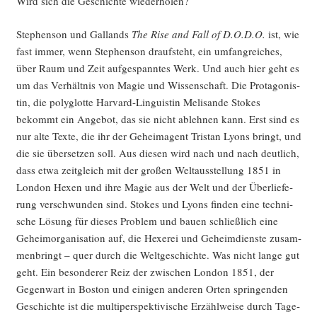
Wird sich die Geschich­te wiederholen?
Ste­phen­son und Gal­lands
The Rise and Fall of D.O.D.O.
ist, wie
fast immer, wenn Ste­phen­son drauf­steht, ein umfang­rei­ches,
über Raum und Zeit auf­ge­spann­tes Werk. Und auch hier geht es
um das Ver­hält­nis von Magie und Wis­sen­schaft. Die Prot­ago­nis­
tin, die poly­glot­te Har­vard-Lin­gu­is­tin Meli­san­de Sto­kes
bekommt ein Ange­bot, das sie nicht ableh­nen kann. Erst sind es
nur alte Tex­te, die ihr der Geheim­agent Tris­tan Lyons bringt, und
die sie über­set­zen soll. Aus die­sen wird nach und nach deut­lich,
dass etwa zeit­gleich mit der gro­ßen Welt­aus­stel­lung 1851 in
Lon­don Hexen und ihre Magie aus der Welt und der Über­lie­fe­
rung ver­schwun­den sind. Sto­kes und Lyons fin­den eine tech­ni­
sche Lösung für die­ses Pro­blem und bau­en schließ­lich eine
Geheim­or­ga­ni­sa­ti­on auf, die Hexe­rei und Geheim­diens­te zusam­
men­bringt – quer durch die Welt­ge­schich­te. Was nicht lan­ge gut
geht. Ein beson­de­rer Reiz der zwi­schen Lon­don 1851, der
Gegen­wart in Bos­ton und eini­gen ande­ren Orten sprin­gen­den
Geschich­te ist die mul­ti­per­spek­ti­vi­sche Erzähl­wei­se durch Tage­