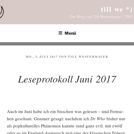
Zum
till we *)
Inhalt
Das Blog von Till Westermayer * 2002
springen
Menü
VERÖFFENTLICHT
MO., 3. JULI 2017
VON
TILL WESTERMAYER
AM
Leseprotokoll Juni 2017
Auch im Juni habe ich ein biss­chen was gele­sen – und Fern­se­
hen geschaut. Genau­er gesagt: nach­dem ich
Dr Who
bis­her nur
als pop­kul­tu­rel­les Phä­no­men kann­te (und ganz evtl. mit zwölf
oder so im Eng­land-Aus­tausch mal eine der klas­si­schen Fol­gen