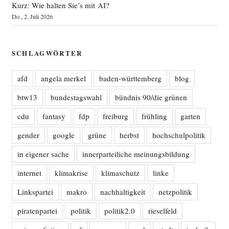
Kurz: Wie halten Sie’s mit AI?
Do., 2. Juli 2026
SCHLAGWÖRTER
afd
angela merkel
baden-württemberg
blog
btw13
bundestagswahl
bündnis 90/die grünen
cdu
fantasy
fdp
freiburg
frühling
garten
gender
google
grüne
herbst
hochschulpolitik
in eigener sache
innerparteiliche meinungsbildung
internet
klimakrise
klimaschutz
linke
Linkspartei
makro
nachhaltigkeit
netzpolitik
piratenpartei
politik
politik2.0
rieselfeld