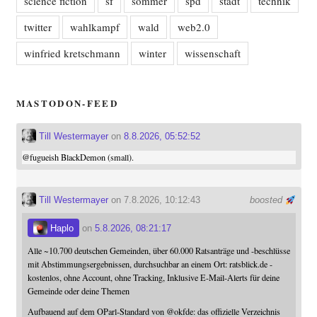
science fiction
sf
sommer
spd
stadt
technik
twitter
wahlkampf
wald
web2.0
winfried kretschmann
winter
wissenschaft
MASTODON-FEED
Till Westermayer
on
8.8.2026, 05:52:52
@
fugueish
BlackDemon (small).
Till Westermayer
on 7.8.2026, 10:12:43
boosted
Haplo
on
5.8.2026, 08:21:17
Alle ~10.700 deutschen Gemeinden, über 60.000 Ratsanträge und -beschlüsse
mit Abstimmungsergebnissen, durchsuchbar an einem Ort: ratsblick.de -
kostenlos, ohne Account, ohne Tracking, Inklusive E-Mail-Alerts für deine
Gemeinde oder deine Themen
Aufbauend auf dem OParl-Standard von
@
okfde
: das offizielle Verzeichnis