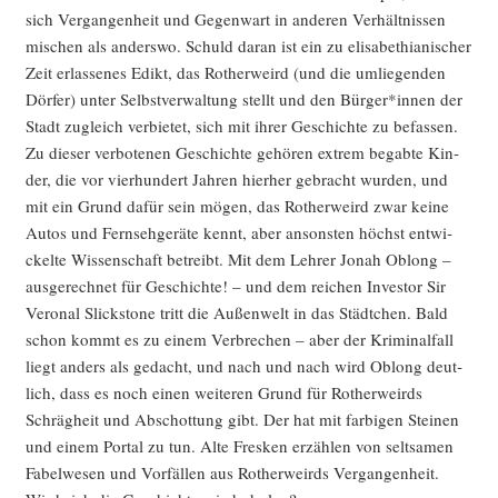
sich Ver­gan­gen­heit und Gegen­wart in ande­ren Ver­hält­nis­sen
mischen als anders­wo. Schuld dar­an ist ein zu eli­sa­be­thia­ni­scher
Zeit erlas­se­nes Edikt, das Rother­weird (und die umlie­gen­den
Dör­fer) unter Selbst­ver­wal­tung stellt und den Bürger*innen der
Stadt zugleich ver­bie­tet, sich mit ihrer Geschich­te zu befas­sen.
Zu die­ser ver­bo­te­nen Geschich­te gehö­ren extrem begab­te Kin­
der, die vor vier­hun­dert Jah­ren hier­her gebracht wur­den, und
mit ein Grund dafür sein mögen, das Rother­weird zwar kei­ne
Autos und Fern­seh­ge­rä­te kennt, aber ansons­ten höchst ent­wi­
ckel­te Wis­sen­schaft betreibt. Mit dem Leh­rer Jonah Oblong –
aus­ge­rech­net für Geschich­te! – und dem rei­chen Inves­tor Sir
Vero­nal Slickstone tritt die Außen­welt in das Städt­chen. Bald
schon kommt es zu einem Ver­bre­chen – aber der Kri­mi­nal­fall
liegt anders als gedacht, und nach und nach wird Oblong deut­
lich, dass es noch einen wei­te­ren Grund für Rother­weirds
Schräg­heit und Abschot­tung gibt. Der hat mit far­bi­gen Stei­nen
und einem Por­tal zu tun. Alte Fres­ken erzäh­len von selt­sa­men
Fabel­we­sen und Vor­fäl­len aus Rother­weirds Ver­gan­gen­heit.