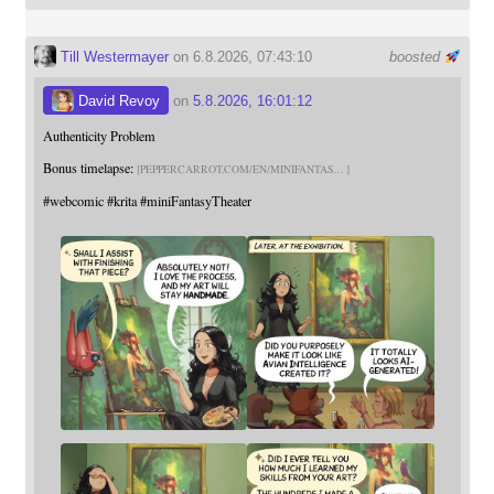
Till Westermayer
on 6.8.2026, 07:43:10
boosted
David Revoy
on
5.8.2026, 16:01:12
Authenticity Problem
Bonus timelapse:
PEPPERCARROT.COM/EN/MINIFANTAS
#
webcomic
#
krita
#
miniFantasyTheater