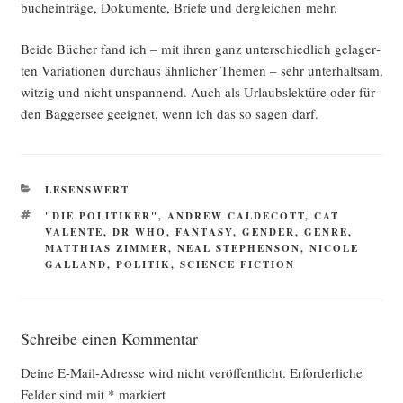
buch­ein­trä­ge, Doku­men­te, Brie­fe und der­glei­chen mehr.
Bei­de Bücher fand ich – mit ihren ganz unter­schied­lich gela­ger­
ten Varia­tio­nen durch­aus ähn­li­cher The­men – sehr unter­halt­sam,
wit­zig und nicht unspan­nend. Auch als Urlaubs­lek­tü­re oder für
den Bag­ger­see geeig­net, wenn ich das so sagen darf.
KATEGORIEN
LESENSWERT
SCHLAGWÖRTER
"DIE POLITIKER"
,
ANDREW CALDECOTT
,
CAT
VALENTE
,
DR WHO
,
FANTASY
,
GENDER
,
GENRE
,
MATTHIAS ZIMMER
,
NEAL STEPHENSON
,
NICOLE
GALLAND
,
POLITIK
,
SCIENCE FICTION
Schreibe einen Kommentar
Deine E-Mail-Adresse wird nicht veröffentlicht.
Erforderliche
Felder sind mit
*
markiert