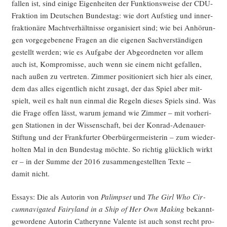
fal­len ist, sind eini­ge Eigen­hei­ten der Funk­ti­ons­wei­se der CDU-
Frak­ti­on im Deut­schen Bun­des­tag: wie dort Auf­stieg und inner­
frak­tio­nä­re Macht­ver­hält­nis­se orga­ni­siert sind; wie bei Anhö­run­
gen vor­ge­ge­be­ne­ne Fra­gen an die eige­nen Sach­ver­stän­di­gen
gestellt wer­den; wie es Auf­ga­be der Abge­ord­ne­ten vor allem
auch ist, Kom­pro­mis­se, auch wenn sie einem nicht gefal­len,
nach außen zu ver­tre­ten. Zim­mer posi­tio­niert sich hier als einer,
dem das alles eigent­lich nicht zusagt, der das Spiel aber mit­
spielt, weil es halt nun ein­mal die Regeln die­ses Spiels sind. Was
die Fra­ge offen lässt, war­um jemand wie Zim­mer – mit vor­he­ri­
gen Sta­tio­nen in der Wis­sen­schaft, bei der Kon­rad-Ade­nau­er-
Stif­tung und der Frank­fur­ter Ober­bür­ger­meis­te­rin – zum wie­der­
hol­ten Mal in den Bun­des­tag möch­te. So rich­tig glück­lich wirkt
er – in der Sum­me der 2016 zusam­men­ge­stell­ten Tex­te –
damit nicht.
Essays: Die als Autorin von
Palim­pset
und
The Girl Who Cir­
cum­na­vi­ga­ted Fairy­land in a Ship of Her Own Making
bekannt­
ge­wor­de­ne Autorin Catheryn­ne Valen­te ist auch sonst recht pro­