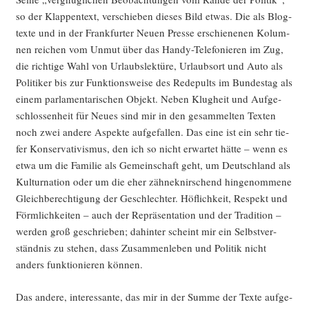
so der Klap­pen­text, ver­schie­ben die­ses Bild etwas. Die als Blog­
tex­te und in der Frank­fur­ter Neu­en Pres­se erschie­ne­nen Kolum­
nen rei­chen vom Unmut über das Han­dy-Tele­fo­nie­ren im Zug,
die rich­ti­ge Wahl von Urlaubs­lek­tü­re, Urlaubs­ort und Auto als
Poli­ti­ker bis zur Funk­ti­ons­wei­se des Rede­pults im Bun­des­tag als
einem par­la­men­ta­ri­schen Objekt. Neben Klug­heit und Auf­ge­
schlos­sen­heit für Neu­es sind mir in den gesam­mel­ten Tex­ten
noch zwei ande­re Aspek­te auf­ge­fal­len. Das eine ist ein sehr tie­
fer Kon­ser­va­ti­vis­mus, den ich so nicht erwar­tet hät­te – wenn es
etwa um die Fami­lie als Gemein­schaft geht, um Deutsch­land als
Kul­tur­na­ti­on oder um die eher zäh­ne­knir­schend hin­ge­nom­me­ne
Gleich­be­rech­ti­gung der Geschlech­ter. Höf­lich­keit, Respekt und
Förm­lich­kei­ten – auch der Reprä­sen­ta­ti­on und der Tra­di­ti­on –
wer­den groß geschrie­ben; dahin­ter scheint mir ein Selbst­ver­
ständ­nis zu ste­hen, dass Zusam­men­le­ben und Poli­tik nicht
anders funk­tio­nie­ren können.
Das ande­re, inter­es­san­te, das mir in der Sum­me der Tex­te auf­ge­