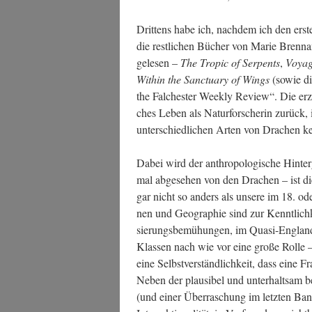
Drit­tens habe ich, nach­dem ich den ers­t
die rest­li­chen Bücher von Marie Brenn­a
gele­sen –
The Tro­pic of Ser­pents
,
Voya­g
Within the Sanc­tua­ry of Wings
(sowie die
the Fal­ches­ter Weekly Review“. Die erzäh
ches Leben als Natur­for­sche­rin zurück,
unter­schied­li­chen Arten von Dra­chen
Dabei wird der anthro­po­lo­gi­sche Hin­te
mal abge­se­hen von den Dra­chen – ist die 
gar nicht so anders als unse­re im 18. oder
nen und Geo­gra­phie sind zur Kennt­lich­ke
sie­rungs­be­mü­hun­gen, im Qua­si-Eng­land
Klas­sen nach wie vor eine gro­ße Rol­le – u
eine Selbst­ver­ständ­lich­keit, dass eine Fr
Neben der plau­si­bel und unter­halt­sam b
(und einer Über­ra­schung im letz­ten Band