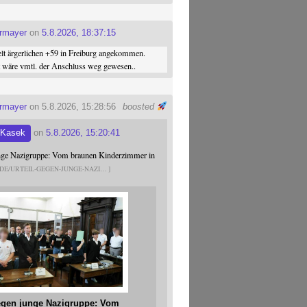
ermayer
on
5.8.2026, 18:37:15
elt ärgerlichen +59 in Freiburg angekommen.
st wäre vmtl. der Anschluss weg gewesen..
ermayer
on 5.8.2026, 15:28:56
boosted
 Kasek
on
5.8.2026, 15:20:41
unge Nazigruppe: Vom braunen Kinderzimmer in
.DE/URTEIL-GEGEN-JUNGE-NAZI
gegen junge Nazigruppe: Vom