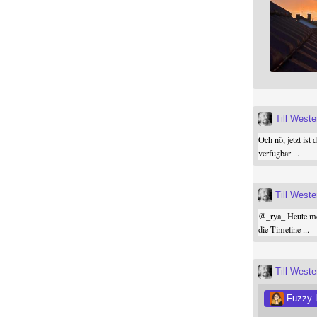
Till West
Och nö, jetzt ist 
verfügbar ...
Till West
@
_rya_
Heute mor
die Timeline ...
Till West
Fuzzy 