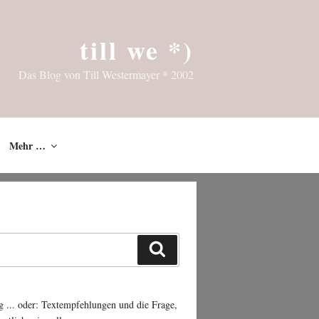
till we *)
Das Blog von Till Westermayer * 2002
Mehr …
Suchen
g ... oder: Textempfehlungen und die Frage,