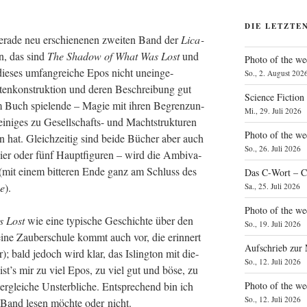
DIE LETZTE
era­de neu erschie­ne­nen zwei­ten Band der
Lica­
en, das sind
The Shadow of What Was Lost
und
Photo of the we
die­ses umfang­rei­che Epos nicht unein­ge­
So., 2. August 202
en­kon­struk­ti­on und deren Beschrei­bung gut
Science Fiction
e im Buch spie­len­de – Magie mit ihren Begren­zun­
Mi., 29. Juli 2026
eini­ges zu Gesell­schafts- und Macht­struk­tu­ren
Photo of the we
n hat. Gleich­zei­tig sind bei­de Bücher aber auch
So., 26. Juli 2026
ier oder fünf Haupt­fi­gu­ren – wird die Ambi­va­
 (mit einem bit­te­ren Ende ganz am Schluss des
Das C‑Wort – C
e
).
Sa., 25. Juli 2026
Photo of the we
s Lost
wie eine typi­sche Geschich­te über den
So., 19. Juli 2026
 eine Zau­ber­schu­le kommt auch vor, die erin­nert
Aufschrieb zur
); bald jedoch wird klar, das Isling­ton mit die­
So., 12. Juli 2026
ist’s mir zu viel Epos, zu viel gut und böse, zu
Photo of the w
ter­glei­che Unsterb­li­che. Ent­spre­chend bin ich
So., 12. Juli 2026
n Band lesen möch­te oder nicht.