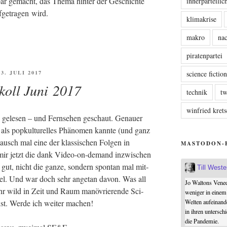
cht­bar gemacht, das The­ma hin­ter der Geschich­te
innerparteili
­ge­tra­gen wird.
klimakrise
makro
nac
piratenpartei
ÖFFENTLICHT
3. JULI 2017
science fictio
koll Juni 2017
technik
tw
winfried kre
gele­sen – und Fern­se­hen geschaut. Genau­er
 als pop­kul­tu­rel­les Phä­no­men kann­te (und ganz
ausch mal eine der klas­si­schen Fol­gen in
MASTODON-
mir jetzt die dank Video-on-demand inzwi­schen
a gut, nicht die gan­ze, son­dern spon­tan mal mit­
Till West
f­fel. Und war doch sehr ange­tan davon. Was all
Jo Waltons Vened
sehr wild in Zeit und Raum manö­vrie­ren­de Sci­
weniger in einem
st. Wer­de ich wei­ter machen!
Welten aufeinand
in ihren untersch
die Pandemie.