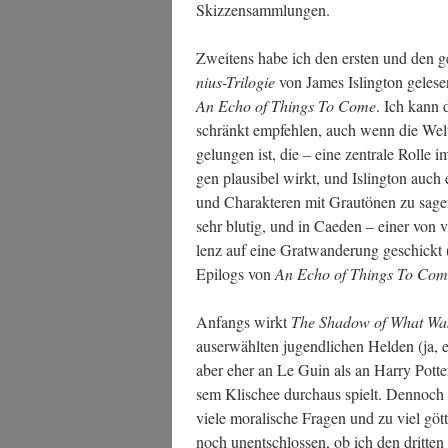
Skizzensammlungen.
Zwei­tens habe ich den ers­ten und den g
ni­us-Tri­lo­gie
von James Isling­ton gele­s
An Echo of Things To Come
. Ich kann 
schränkt emp­feh­len, auch wenn die Wel­t
gelun­gen ist, die – eine zen­tra­le Rol­l
gen plau­si­bel wirkt, und Isling­ton auch 
und Cha­rak­te­ren mit Grau­tö­nen zu sage
sehr blu­tig, und in Cae­den – einer von v
lenz auf eine Grat­wan­de­rung geschickt
Epi­logs von
An Echo of Things To Com
Anfangs wirkt
The Shadow of What Wa
aus­er­wähl­ten jugend­li­chen Hel­den (ja,
aber eher an Le Guin als an Har­ry Pot­ter
sem Kli­schee durch­aus spielt. Den­noch 
vie­le mora­li­sche Fra­gen und zu viel göt­
noch unent­schlos­sen, ob ich den drit­te