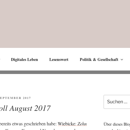
Digitales Leben
Lesenswert
Politik & Gesellschaft
Suche
ENTLICHT
 SEPTEMBER 2017
nach:
oll August 2017
bereits etwas geschrie­ben habe:
Wie­bicke:
Zehn
Über dieses Blo