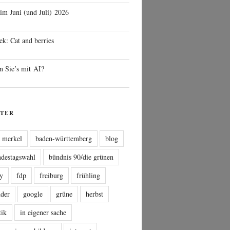
 im Juni (und Juli) 2026
ek: Cat and berries
n Sie’s mit AI?
TER
a merkel
baden-württemberg
blog
ndestagswahl
bündnis 90/die grünen
sy
fdp
freiburg
frühling
nder
google
grüne
herbst
tik
in eigener sache