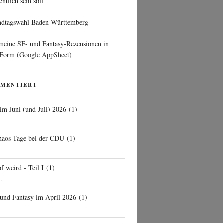
entlich sein soll
ndtagswahl Baden-Württemberg
 meine SF- und Fantasy-Rezensionen in
 Form
(Google AppSheet)
MMENTIERT
 im Juni (und Juli) 2026
(
1
)
d
haos-Tage bei der CDU
(
1
)
f weird - Teil I
(
1
)
..
 und Fantasy im April 2026
(
1
)