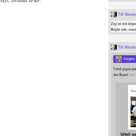
Essays, zwei­mal SF&F.
Till West
Zug ist mit dopp
Bright side: son
Till West
Jürgen
Urteil gegen j
den Knast
TAZ
Urteil 