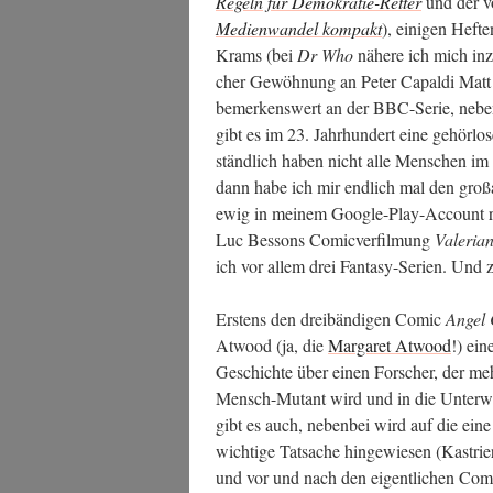
Regeln für Demo­kra­tie-Ret­ter
und der vo
Medi­en­wan­del kom­pakt
), eini­gen Hef­
Krams (bei
Dr Who
nähe­re ich mich inzw
cher Gewöh­nung an Peter Capal­di Matt 
bemer­kens­wert an der BBC-Serie, neben­be
gibt es im 23. Jahr­hun­dert eine gehör­lo­s
ständ­lich haben nicht alle Men­schen im eng
dann habe ich mir end­lich mal den groß­a
ewig in mei­nem Goog­le-Play-Account ru
Luc Bes­sons Comic­ver­fil­mung
Vale­ri­a
ich vor allem drei Fan­ta­sy-Seri­en. Und
Ers­tens den drei­bän­di­gen Comic
Angel 
Atwood (ja, die
Mar­ga­ret Atwood
!) ein
Geschich­te über einen For­scher, der me
Mensch-Mutant wird und in die Unter­wel
gibt es auch, neben­bei wird auf die ein
wich­ti­ge Tat­sa­che hin­ge­wie­sen (Kas­tr
und vor und nach den eigent­li­chen Comic