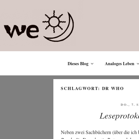
Zum
Inhalt
springen
Dieses Blog
Analoges Leben
SCHLAGWORT:
DR WHO
VERÖFF
DO., 7.
AM
Leseprotok
Neben zwei Sach­bü­chern (über die ich 