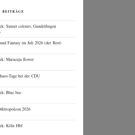
N BEITRÄGE
ek: Sunset colours, Gundelfingen
6
 und Fantasy im Juli 2026 (der Rest)
ek: Maracuja flower
haos-Tage bei der CDU
ek: Blue bee
 Metropolcon 2026
eek: Köln Hbf