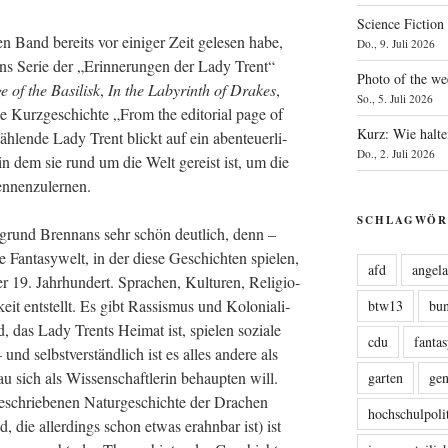
Science Fiction
en Band bereits vor eini­ger Zeit gele­sen habe,
Do., 9. Juli 2026
ns Serie der „Erin­ne­run­gen der Lady Trent“
Photo of the we
e of the Basi­lisk
,
In the Laby­rinth of Dra­kes
,
So., 5. Juli 2026
 Kurz­ge­schich­te „From the edi­to­ri­al page of
Kurz: Wie halte
­len­de Lady Trent blickt auf ein aben­teu­er­li­
Do., 2. Juli 2026
 in dem sie rund um die Welt gereist ist, um die
 kennenzulernen.
SCHLAGWÖR
r­grund Brenn­ans sehr schön deut­lich, denn –
Fan­ta­sy­welt, in der die­se Geschich­ten spie­len,
afd
angel
 19. Jahr­hun­dert. Spra­chen, Kul­tu­ren, Reli­gio­
it ent­stellt. Es gibt Ras­sis­mus und Kolo­nia­li­
btw13
bu
, das Lady Trents Hei­mat ist, spie­len sozia­le
cdu
fanta
nd selbst­ver­ständ­lich ist es alles ande­re als
au sich als Wis­sen­schaft­le­rin behaup­ten will.
garten
ge
eschrie­be­nen Natur­ge­schich­te der Dra­chen
hochschulpoli
, die aller­dings schon etwas erahn­bar ist) ist