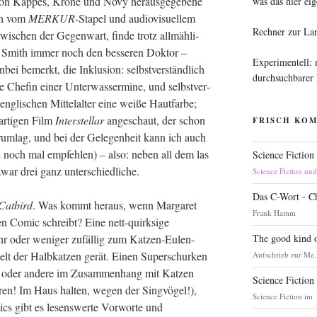
n Kap­pes, Kro­ne und Novy her­aus­ge­ge­be­ne
was das hier eig
ten vom
MERKUR
-Sta­pel und audio­vi­su­el­lem
Rechner zur La
i­schen der Gegen­wart, fin­de trotz all­mäh­li­
Smith immer noch den bes­se­ren Dok­tor –
Experimentell:
i bemerkt, die Inklu­si­on: selbst­ver­ständ­lich
durchsuchbarer
e Che­fin einer Unter­was­ser­mi­ne, und selbst­ver­
­li­schen Mit­tel­al­ter eine wei­ße Haut­far­be;
r­ti­gen Film
Inter­stel­lar
ange­schaut, der schon
FRISCH KO
m­lag, und bei der Gele­gen­heit kann ich auch
n
noch mal emp­feh­len) – also: neben all dem las
Science Fiction
 zwar drei ganz unterschiedliche.
Science Fiction un
Das C-Wort - C
Cat­bird
. Was kommt her­aus, wenn Mar­ga­ret
Frank Hamm
en Comic schreibt? Eine nett-quirk­si­ge
The good kind o
hr oder weni­ger zufäl­lig zum Kat­zen-Eulen-
t der Halb­kat­zen gerät. Einen Super­schur­ken
Aufschrieb zur Me.
e oder ande­re im Zusam­men­hang mit Kat­zen
Science Fiction
ie­ren! Im Haus hal­ten, wegen der Sing­vö­gel!),
Science Fiction im
s gibt es lesens­wer­te Vor­wor­te und