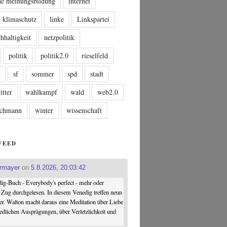
che meinungsbildung
internet
klimaschutz
linke
Linkspartei
hhaltigkeit
netzpolitik
politik
politik2.0
rieselfeld
n
sf
sommer
spd
stadt
itter
wahlkampf
wald
web2.0
tschmann
winter
wissenschaft
FEED
ermayer
on
5.8.2026, 20:03:42
ig-Buch - Everybody's perfect - mehr oder
 Zug durchgelesen. In diesem Venedig treffen neun
er. Walton macht daraus eine Meditation über Liebe
iedlichen Ausprägungen, über Verletzlichkeit und