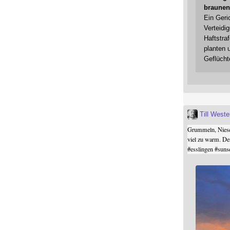
braunen
Ein Geri
Verteidi
Haftstraf
planten 
Geflücht
Till West
Grummeln, Niesel
viel zu warm. De
#
esslingen
#
suns