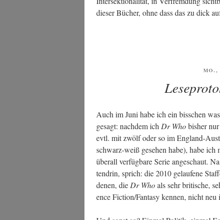
Inter­sek­tio­na­li­tät, in Ver­frem­dung si
die­ser Bücher, ohne dass das zu dick auf
VER
MO., 
AM
Leseproto
Auch im Juni habe ich ein biss­chen was 
gesagt: nach­dem ich
Dr Who
bis­her nur
evtl. mit zwölf oder so im Eng­land-Aus­t
schwarz-weiß gese­hen habe), habe ich 
über­all ver­füg­ba­re Serie ange­schaut. N
ten­drin, sprich: die 2010 gelau­fe­ne Sta
denen, die
Dr Who
als sehr bri­ti­sche, 
ence Fiction/Fantasy ken­nen, nicht neu i