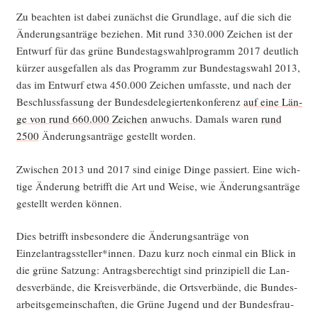
Zu beach­ten ist dabei zunächst die Grund­la­ge, auf die sich die
Ände­rungs­an­trä­ge bezie­hen. Mit rund 330.000 Zei­chen ist der
Ent­wurf für das grü­ne Bun­des­tags­wahl­pro­gramm 2017 deut­lich
kür­zer aus­ge­fal­len als das Pro­gramm zur Bun­des­tags­wahl 2013,
das im Ent­wurf etwa 450.000 Zei­chen umfass­te, und nach der
Beschluss­fas­sung der Bun­des­de­le­gier­ten­kon­fe­renz
auf eine Län­
ge von rund 660.000 Zei­chen
anwuchs. Damals waren
rund
2500
Ände­rungs­an­trä­ge gestellt worden.
Zwi­schen 2013 und 2017 sind eini­ge Din­ge pas­siert. Eine wich­
ti­ge Ände­rung betrifft die Art und Wei­se, wie Ände­rungs­an­trä­ge
gestellt wer­den können.
Dies betrifft ins­be­son­de­re die Ände­rungs­an­trä­ge von
Einzelantragssteller*innen. Dazu kurz noch ein­mal ein Blick in
die grü­ne Sat­zung: Antrags­be­rech­tigt sind prin­zi­pi­ell die Lan­
des­ver­bän­de, die Kreis­ver­bän­de, die Orts­ver­bän­de, die Bun­des­
ar­beits­ge­mein­schaf­ten, die Grü­ne Jugend und der Bun­des­frau­