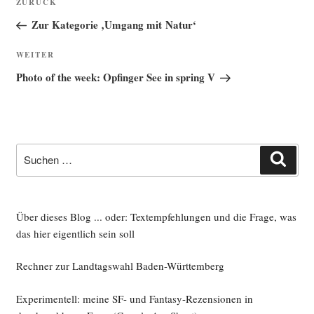
Vorheriger
ZURÜCK
Beitrag
Zur Kategorie ‚Umgang mit Natur‘
Nächster
WEITER
Beitrag
Photo of the week: Opfinger See in spring V
Suche
Such
nach:
Über dieses Blog ... oder: Textempfehlungen und die Frage, was
das hier eigentlich sein soll
Rechner zur Landtagswahl Baden-Württemberg
Experimentell: meine SF- und Fantasy-Rezensionen in