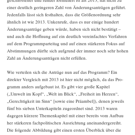
geschlos­se­ner und run­der for­mu­liert ist als 2013, hat nicht zu
einer deut­lich gerin­ge­ren Zahl von Ände­rungs­an­trä­gen geführt.
Jeden­falls lässt sich fest­hal­ten, dass die Grö­ßen­ord­nung sehr
ähn­lich ist wie 2013. Unken­ru­fe, dass es nur eini­ge hun­dert
Ände­rungs­an­trä­ge geben wür­de, haben sich nicht bestä­tigt –
und auch die Hoff­nung auf ein deut­lich ver­ein­fach­tes Ver­fah­ren
auf dem Pro­gramm­par­tei­tag und auf einen stär­ke­ren Fokus auf
Abstim­mun­gen dürf­te sich auf­grund der immer noch sehr hohen
Zahl an Ände­rungs­an­trä­gen nicht erfüllen.
Wie ver­tei­len sich die Anträ­ge nun auf das Pro­gramm? Ein
direk­ter Ver­gleich mit 2013 ist hier nicht mög­lich, da das Pro­
gramm anders auf­ge­baut ist. Es gibt vier gro­ße Kapi­tel
(„Umwelt im Kopf“, „Welt im Blick“, „Frei­heit im Her­zen“,
„Gerech­tig­keit im Sinn“ [sowie eine Prä­am­bel]), denen jeweils
fünf bis sie­ben Unter­ka­pi­teln zuge­ord­net sind. 2013 waren
dage­gen kür­ze­re The­men­ka­pi­tel mit einer bereits vom Auf­bau
her stär­ke­ren fach­po­li­ti­schen Aus­rich­tung anein­an­der­ge­reiht.
Die fol­gen­de Abbil­dung gibt einen ers­ten Über­blick über die