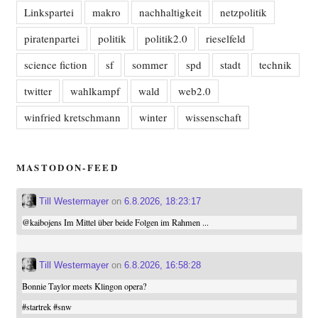
Linkspartei
makro
nachhaltigkeit
netzpolitik
piratenpartei
politik
politik2.0
rieselfeld
science fiction
sf
sommer
spd
stadt
technik
twitter
wahlkampf
wald
web2.0
winfried kretschmann
winter
wissenschaft
MASTODON-FEED
Till Westermayer
on
6.8.2026, 18:23:17
@
kaibojens
Im Mittel über beide Folgen im Rahmen ...
Till Westermayer
on
6.8.2026, 16:58:28
Bonnie Taylor meets Klingon opera?
#
startrek
#
snw