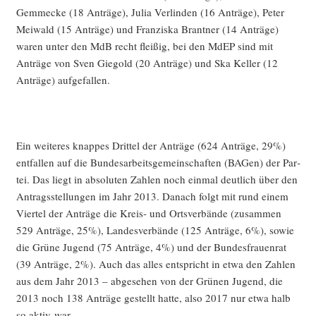
Gem­me­cke (18 Anträ­ge), Julia Ver­lin­den (16 Anträ­ge), Peter
Mei­wald (15 Anträ­ge) und Fran­zis­ka Brant­ner (14 Anträ­ge)
waren unter den MdB recht flei­ßig, bei den MdEP sind mit
Anträ­ge von Sven Gie­gold (20 Anträ­ge) und Ska Kel­ler (12
Anträ­ge) aufgefallen.
Ein wei­te­res knap­pes Drit­tel der Anträ­ge (624 Anträ­ge, 29%)
ent­fal­len auf die Bun­des­ar­beits­ge­mein­schaf­ten (BAGen) der Par­
tei. Das liegt in abso­lu­ten Zah­len noch ein­mal deut­lich über den
Antrags­stel­lun­gen im Jahr 2013. Danach folgt mit rund einem
Vier­tel der Anträ­ge die Kreis- und Orts­ver­bän­de (zusam­men
529 Anträ­ge, 25%), Lan­des­ver­bän­de (125 Anträ­ge, 6%), sowie
die Grü­ne Jugend (75 Anträ­ge, 4%) und der Bun­des­frau­en­rat
(39 Anträ­ge, 2%). Auch das alles ent­spricht in etwa den Zah­len
aus dem Jahr 2013 – abge­se­hen von der Grü­nen Jugend, die
2013 noch 138 Anträ­ge gestellt hat­te, also 2017 nur etwa halb
so aktiv war.