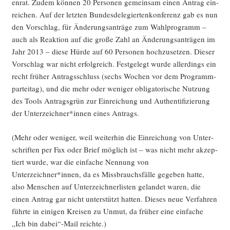
en­rat. Zudem kön­nen 20 Per­so­nen gemein­sam einen Antrag ein­
rei­chen. Auf der letz­ten Bun­des­de­le­gier­ten­kon­fe­renz gab es nun
den Vor­schlag, für Ände­rungs­an­trä­ge zum Wahl­pro­gramm –
auch als Reak­ti­on auf die gro­ße Zahl an Ände­rungs­an­trä­gen im
Jahr 2013 – die­se Hür­de auf 60 Per­so­nen hoch­zu­set­zen. Die­ser
Vor­schlag war nicht erfolg­reich. Fest­ge­legt wur­de aller­dings ein
recht frü­her Antrags­schluss (sechs Wochen vor dem Pro­gramm­
par­tei­tag), und die mehr oder weni­ger obli­ga­to­ri­sche Nut­zung
des Tools Antrags­grün zur Ein­rei­chung und Authen­ti­fi­zie­rung
der Unterzeichner*innen eines Antrags.
(Mehr oder weni­ger, weil wei­ter­hin die Ein­rei­chung von Unter­
schrif­ten per Fax oder Brief mög­lich ist – was nicht mehr akzep­
tiert wur­de, war die ein­fa­che Nen­nung von
Unterzeichner*innen, da es Miss­brauchs­fäl­le gege­ben hat­te,
also Men­schen auf Unter­zeich­ner­lis­ten gelan­det waren, die
einen Antrag gar nicht unter­stützt hat­ten. Die­ses neue Ver­fah­ren
führ­te in eini­gen Krei­sen zu Unmut, da frü­her eine ein­fa­che
„Ich bin dabei“-Mail reichte.)