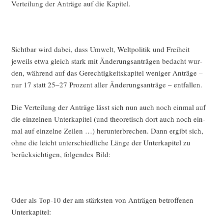
Ver­tei­lung der Anträ­ge auf die Kapitel.
Sicht­bar wird dabei, dass Umwelt, Welt­po­li­tik und Frei­heit
jeweils etwa gleich stark mit Ände­rungs­an­trä­gen bedacht wur­
den, wäh­rend auf das Gerech­tig­keits­ka­pi­tel weni­ger Anträ­ge –
nur 17 statt 25–27 Pro­zent aller Ände­rungs­an­trä­ge – entfallen.
Die Ver­tei­lung der Anträ­ge lässt sich nun auch noch ein­mal auf
die ein­zel­nen Unter­ka­pi­tel (und theo­re­tisch dort auch noch ein­
mal auf ein­zel­ne Zei­len …) her­un­ter­bre­chen. Dann ergibt sich,
ohne die leicht unter­schied­li­che Län­ge der Unter­ka­pi­tel zu
berück­sich­ti­gen, fol­gen­des Bild:
Oder als Top-10 der am stärks­ten von Anträ­gen betrof­fe­nen
Unterkapitel: