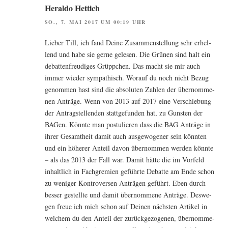
Heraldo Hettich
SO., 7. MAI 2017 UM 00:19 UHR
Lie­ber Till, ich fand Dei­ne Zusam­men­stel­lung sehr erhel­
lend und habe sie ger­ne gele­sen. Die Grü­nen sind halt ein
debat­ten­freu­di­ges Grüpp­chen. Das macht sie mir auch
immer wie­der sym­pa­thisch. Wor­auf du noch nicht Bezug
genom­men hast sind die abso­lu­ten Zah­len der über­nom­me­
nen Anträ­ge. Wenn von 2013 auf 2017 eine Ver­schie­bung
der Antrag­stel­len­den statt­ge­fun­den hat, zu Guns­ten der
BAGen. Könn­te man pos­tu­lie­ren dass die BAG Anträ­ge in
ihrer Gesamt­heit damit auch aus­ge­wo­ge­ner sein könn­ten
und ein höhe­rer Anteil davon über­nom­men wer­den könn­te
– als das 2013 der Fall war. Damit hät­te die im Vor­feld
inhalt­lich in Fach­gre­mi­en geführ­te Debat­te am Ende schon
zu weni­ger Kon­tro­ver­sen Anträ­gen geführt. Eben durch
bes­ser gestell­te und damit über­nom­me­ne Anträ­ge. Des­we­
gen freue ich mich schon auf Dei­nen nächs­ten Arti­kel in
wel­chem du den Anteil der zurück­ge­zo­ge­nen, über­nom­me­