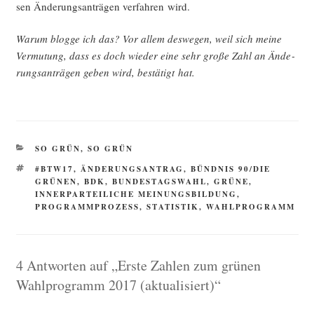
sen Ände­rungs­an­trä­gen ver­fah­ren wird.
War­um blog­ge ich das? Vor allem des­we­gen, weil sich mei­ne
Ver­mu­tung, dass es doch wie­der eine sehr gro­ße Zahl an Ände­
rungs­an­trä­gen geben wird, bestä­tigt hat.
KATEGORIEN
SO GRÜN, SO GRÜN
SCHLAGWÖRTER
#BTW17
,
ÄNDERUNGSANTRAG
,
BÜNDNIS 90/DIE
GRÜNEN
,
BDK
,
BUNDESTAGSWAHL
,
GRÜNE
,
INNERPARTEILICHE MEINUNGSBILDUNG
,
PROGRAMMPROZESS
,
STATISTIK
,
WAHLPROGRAMM
4 Antworten auf „Erste Zahlen zum grünen
Wahlprogramm 2017 (aktualisiert)“