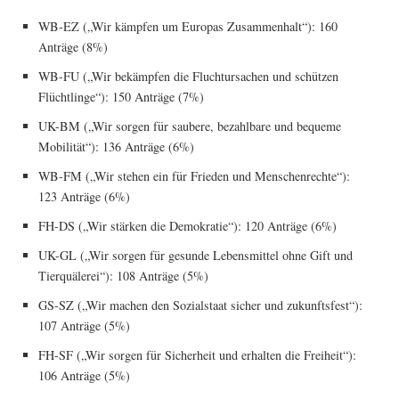
WB-EZ („Wir kämp­fen um Euro­pas Zusam­men­halt“): 160
Anträ­ge (8%)
WB-FU („Wir bekämp­fen die Flucht­ur­sa­chen und schüt­zen
Flücht­lin­ge“): 150 Anträ­ge (7%)
UK-BM („Wir sor­gen für sau­be­re, bezahl­ba­re und beque­me
Mobi­li­tät“): 136 Anträ­ge (6%)
WB-FM („Wir ste­hen ein für Frie­den und Men­schen­rech­te“):
123 Anträ­ge (6%)
FH-DS („Wir stär­ken die Demo­kra­tie“): 120 Anträ­ge (6%)
UK-GL („Wir sor­gen für gesun­de Lebens­mit­tel ohne Gift und
Tier­quä­le­rei“): 108 Anträ­ge (5%)
GS-SZ („Wir machen den Sozi­al­staat sicher und zukunfts­fest“):
107 Anträ­ge (5%)
FH-SF („Wir sor­gen für Sicher­heit und erhal­ten die Frei­heit“):
106 Anträ­ge (5%)