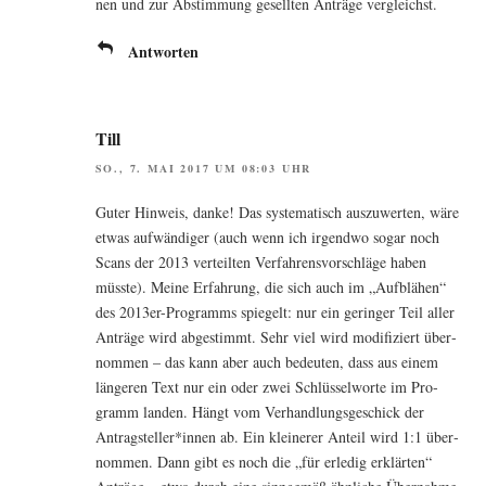
nen und zur Abstim­mung gesell­ten Anträ­ge vergleichst.
Antworten
Till
SO., 7. MAI 2017 UM 08:03 UHR
Guter Hin­weis, dan­ke! Das sys­te­ma­tisch aus­zu­wer­ten, wäre
etwas auf­wän­di­ger (auch wenn ich irgend­wo sogar noch
Scans der 2013 ver­teil­ten Ver­fah­rens­vor­schlä­ge haben
müss­te). Mei­ne Erfah­rung, die sich auch im „Auf­blä­hen“
des 2013er-Pro­gramms spie­gelt: nur ein gerin­ger Teil aller
Anträ­ge wird abge­stimmt. Sehr viel wird modi­fi­ziert über­
nom­men – das kann aber auch bedeu­ten, dass aus einem
län­ge­ren Text nur ein oder zwei Schlüs­sel­wor­te im Pro­
gramm lan­den. Hängt vom Ver­hand­lungs­ge­schick der
Antragsteller*innen ab. Ein klei­ne­rer Anteil wird 1:1 über­
nom­men. Dann gibt es noch die „für erle­dig erklär­ten“