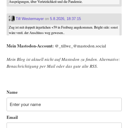
Ausprägungen, über Verletzlichkeit und die Pandemie.
Till Westermayer
on
5.8.2026, 18:37:15
Zug ist mit doppelt ärgerlichen +59 in Freiburg angekommen. Bright side: sonst
wäre vmtl. der Anschluss weg gewesen..
Mein Mast­o­don-Account:
@_tillwe_@mastodon.social
Mein Blog ist aktu­ell nicht auf Mast­o­don zu fin­den. Alter­na­ti­ve:
Benach­rich­ti­gung per Mail oder das gute alte
RSS
.
Name
Email