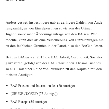
Anders gesagt: ins­be­son­de­re gab es gerin­ge­re Zah­len von Ände­
rungs­an­trä­gen von Ein­zel­per­so­nen sowie von der Grü­nen
Jugend sowie mehr Ände­rungs­an­trä­ge von den BAGen. Wer
möch­te, kann dies als eine Ver­schie­bung von Ein­zel­an­trä­gen hin
zu den fach­li­chen Gre­mi­en in der Par­tei, also den BAGen, lesen.
Bei den BAGen war 2013 die BAG Arbeit, Gesund­heit, Sozia­les
ganz vor­ne, gefolgt von der BAG Chris­tIn­nen. Dies­mal sieht es
so aus – mit einer Rei­he von Par­al­le­len zu den Kapi­teln mit den
meis­ten Anträgen:
BAG Frie­den und Inter­na­tio­na­les (80 Anträge)
(GRÜNE JUGEND [75 Anträge])
BAG Euro­pa (55 Anträge)