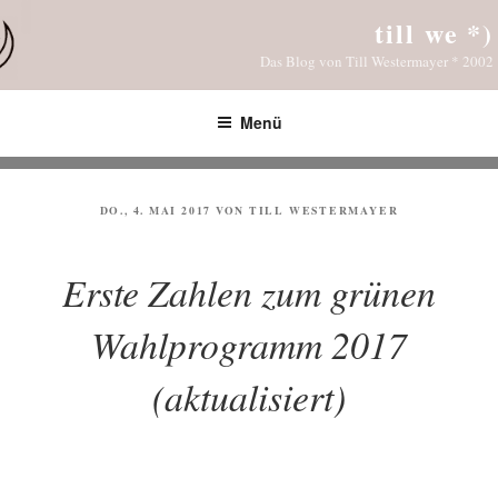
Zum
till we *)
Inhalt
Das Blog von Till Westermayer * 2002
springen
Menü
VERÖFFENTLICHT
DO., 4. MAI 2017
VON
TILL WESTERMAYER
AM
Erste Zahlen zum grünen
Wahlprogramm 2017
(aktualisiert)