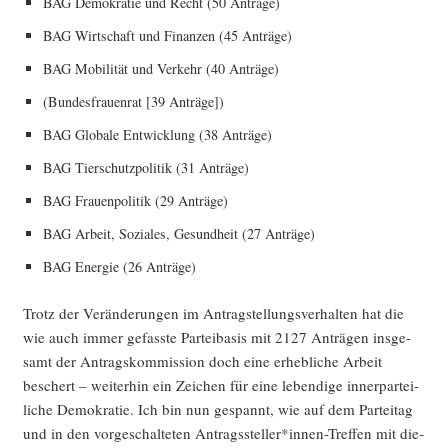
BAG Demo­kra­tie und Recht (50 Anträge)
BAG Wirt­schaft und Finan­zen (45 Anträge)
BAG Mobi­li­tät und Ver­kehr (40 Anträge)
(Bun­des­frau­en­rat [39 Anträge])
BAG Glo­ba­le Ent­wick­lung (38 Anträge)
BAG Tier­schutz­po­li­tik (31 Anträge)
BAG Frau­en­po­li­tik (29 Anträge)
BAG Arbeit, Sozia­les, Gesund­heit (27 Anträge)
BAG Ener­gie (26 Anträge)
Trotz der Ver­än­de­run­gen im Antrag­stel­lungs­ver­hal­ten hat die
wie auch immer gefass­te Par­tei­ba­sis mit 2127 Anträ­gen ins­ge­
samt der Antrags­kom­mis­si­on doch eine erheb­li­che Arbeit
beschert – wei­ter­hin ein Zei­chen für eine leben­di­ge inner­par­tei­
li­che Demo­kra­tie. Ich bin nun gespannt, wie auf dem Par­tei­tag
und in den vor­ge­schal­te­ten Antragssteller*innen-Treffen mit die­