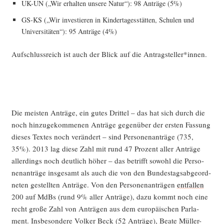
UK-UN („Wir erhal­ten unse­re Natur“): 98 Anträ­ge (5%)
GS-KS („Wir inves­tie­ren in Kin­der­ta­ges­stät­ten, Schu­len und
Uni­ver­si­tä­ten“): 95 Anträ­ge (4%)
Auf­schluss­reich ist auch der Blick auf die Antragsteller*innen.
Die meis­ten Anträ­ge, ein gutes Drit­tel – das hat sich durch die
noch hin­zu­ge­kom­me­nen Anträ­ge gegen­über der ers­ten Fas­sung
die­ses Tex­tes noch ver­än­dert – sind Per­so­nen­an­trä­ge (735,
35%). 2013 lag die­se Zahl mit rund 47 Pro­zent aller Anträ­ge
aller­dings noch deut­lich höher – das betrifft sowohl die Per­so­
nen­an­trä­ge ins­ge­samt als auch die von den Bun­des­tags­ab­ge­ord­
ne­ten gestell­ten Anträ­ge. Von den Per­so­nen­an­trä­gen
ent­fal­len
200 auf MdBs (rund 9% aller Anträ­ge), dazu kommt noch eine
recht gro­ße Zahl von Anträ­gen aus dem euro­päi­schen Par­la­
ment. Ins­be­son­de­re Vol­ker Beck (52 Anträ­ge), Bea­te Mül­ler-