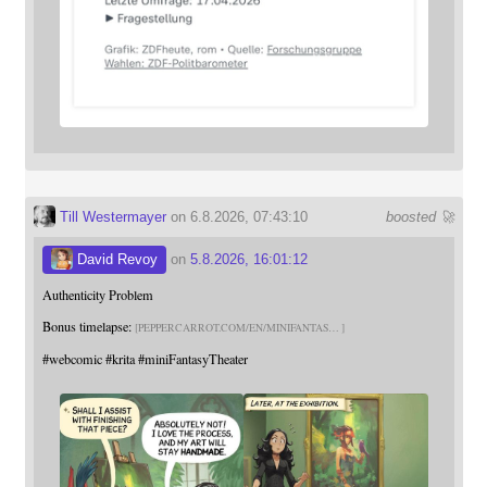
Till Westermayer
on 6.8.2026, 07:43:10
boosted 🚀
David Revoy
on
5.8.2026, 16:01:12
Authenticity Problem
Bonus timelapse:
PEPPERCARROT.COM/EN/MINIFANTAS
#
webcomic
#
krita
#
miniFantasyTheater