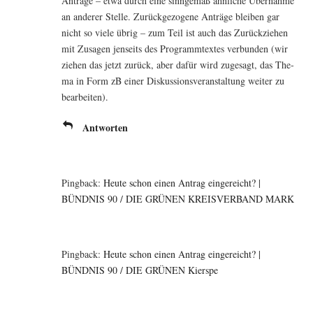
Anträ­ge – etwa durch eine sinn­ge­mäß ähn­li­che Über­nah­me
an ande­rer Stel­le. Zurück­ge­zo­ge­ne Anträ­ge blei­ben gar
nicht so vie­le übrig – zum Teil ist auch das Zurück­zie­hen
mit Zusa­gen jen­seits des Pro­gramm­tex­tes ver­bun­den (wir
zie­hen das jetzt zurück, aber dafür wird zuge­sagt, das The­
ma in Form zB einer Dis­kus­si­ons­ver­an­stal­tung wei­ter zu
bearbeiten).
Antworten
Pingback:
Heute schon einen Antrag eingereicht? |
BÜNDNIS 90 / DIE GRÜNEN KREISVERBAND MARK
Pingback:
Heute schon einen Antrag eingereicht? |
BÜNDNIS 90 / DIE GRÜNEN Kierspe