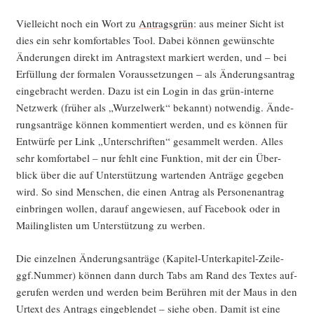
Viel­leicht noch ein Wort zu
Antrags­grün
: aus mei­ner Sicht ist
dies ein sehr kom­for­ta­bles Tool. Dabei kön­nen gewünsch­te
Ände­run­gen direkt im Antrags­text mar­kiert wer­den, und – bei
Erfül­lung der for­ma­len Vor­aus­set­zun­gen – als Ände­rungs­an­trag
ein­ge­bracht wer­den. Dazu ist ein Log­in in das grün-inter­ne
Netz­werk (frü­her als „Wur­zel­werk“ bekannt) not­wen­dig. Ände­
rungs­an­trä­ge kön­nen kom­men­tiert wer­den, und es kön­nen für
Ent­wür­fe per Link „Unter­schrif­ten“ gesam­melt wer­den. Alles
sehr kom­for­ta­bel – nur fehlt eine Funk­ti­on, mit der ein Über­
blick über die auf Unter­stüt­zung war­ten­den Anträ­ge gege­ben
wird. So sind Men­schen, die einen Antrag als Per­so­nen­an­trag
ein­brin­gen wol­len, dar­auf ange­wie­sen, auf Face­book oder in
Mai­ling­lis­ten um Unter­stüt­zung zu werben.
Die ein­zel­nen Ände­rungs­an­trä­ge (Kapitel-Unterkapitel-Zeile-
ggf.Nummer) kön­nen dann durch Tabs am Rand des Tex­tes auf­
ge­ru­fen wer­den und wer­den beim Berüh­ren mit der Maus in den
Urtext des Antrags ein­ge­blen­det – sie­he oben. Damit ist eine