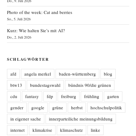
Do., 9. Juli 2026
Photo of the week: Cat and berries
So., 5. Juli 2026
Kurz: Wie halten Sie’s mit AI?
Do., 2. Juli 2026
SCHLAGWÖRTER
afd
angela merkel
baden-württemberg
blog
btw13
bundestagswahl
bündnis 90/die grünen
cdu
fantasy
fdp
freiburg
frühling
garten
gender
google
grüne
herbst
hochschulpolitik
in eigener sache
innerparteiliche meinungsbildung
internet
klimakrise
klimaschutz
linke