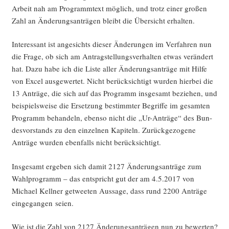
Arbeit nah am Pro­gramm­text mög­lich, und trotz einer gro­ßen
Zahl an Ände­rungs­an­trä­gen bleibt die Über­sicht erhalten.
Inter­es­sant ist ange­sichts die­ser Ände­run­gen im Ver­fah­ren nun
die Fra­ge, ob sich am Antrag­stel­lungs­ver­hal­ten etwas ver­än­dert
hat. Dazu habe ich die Lis­te aller Ände­rungs­an­trä­ge mit Hil­fe
von Excel aus­ge­wer­tet. Nicht berück­sich­tigt wur­den hier­bei die
13 Anträ­ge, die sich auf das Pro­gramm ins­ge­samt bezie­hen, und
bei­spiels­wei­se die Erset­zung bestimm­ter Begrif­fe im gesam­ten
Pro­gramm behan­deln, eben­so nicht die „Ur-Anträ­ge“ des Bun­
des­vor­stands zu den ein­zel­nen Kapi­teln. Zurück­ge­zo­ge­ne
Anträ­ge wur­den eben­falls nicht berücksichtigt.
Ins­ge­samt erge­ben sich damit 2127 Ände­rungs­an­trä­ge zum
Wahl­pro­gramm – das ent­spricht gut der am 4.5.2017 von
Micha­el Kell­ner get­wee­ten Aus­sa­ge, dass rund 2200 Anträ­ge
ein­ge­gan­gen seien.
Wie ist die Zahl von 2127 Ände­rungs­an­trä­gen nun zu bewer­ten?