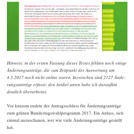
Hin­weis: in der ers­ten Fas­sung die­ses Tex­tes fehl­ten noch eini­ge
Ände­rungs­an­trä­ge, die zum Zeit­punkt der Aus­wer­tung am
4.5.2017 noch nicht online waren. Inzwi­schen sind 2127 Ände­
rungs­an­trä­ge erfasst; den Arti­kel unten habe ich dar­auf­hin
deut­lich überarbeitet.
Vor kur­zem ende­te der Antrags­schluss für Ände­rungs­an­trä­ge
zum grü­nen Bun­des­tags­wahl­pro­gramm 2017. Ein Anlass, sich
ein­mal anzu­schau­en, wer wie vie­le Ände­rungs­an­trä­ge gestellt
hat.