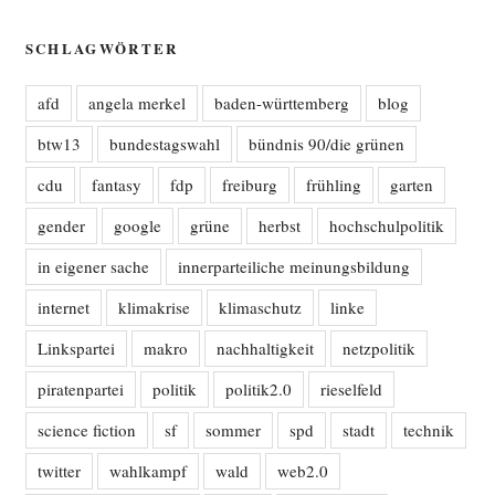
SCHLAGWÖRTER
afd
angela merkel
baden-württemberg
blog
btw13
bundestagswahl
bündnis 90/die grünen
cdu
fantasy
fdp
freiburg
frühling
garten
gender
google
grüne
herbst
hochschulpolitik
in eigener sache
innerparteiliche meinungsbildung
internet
klimakrise
klimaschutz
linke
Linkspartei
makro
nachhaltigkeit
netzpolitik
piratenpartei
politik
politik2.0
rieselfeld
science fiction
sf
sommer
spd
stadt
technik
twitter
wahlkampf
wald
web2.0