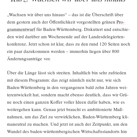
ta­
ge“
„Wach­sen wir über uns hin­aus“ – das ist die Über­schrift über
dem ges­tern auch der Öffent­lich­keit vor­ge­stell­ten grü­nen
Pro­
gramm­ent­wurf
für Baden-Würt­tem­berg. Dis­ku­tiert und ent­schie­
den wird dar­über am Wochen­en­de auf der Lan­des­de­le­gier­ten­
kon­fe­renz. Jetzt schon ist klar, dass zu den rund 120 Sei­ten noch
ein paar dazu­kom­men wer­den – immer­hin lie­gen über 800
Ände­rungs­an­trä­ge vor.
Über die Län­ge lässt sich strei­ten. Inhalt­lich bin sehr zufrie­den
mit die­sem Pro­gramm: das zeigt näm­lich nicht nur, wie sich
Baden-Würt­tem­berg in den ver­gan­ge­nen bald zehn Jah­ren wei­
ter­ent­wi­ckelt hat, son­dern macht eben­so deut­lich, dass wir Grü­
ne noch einen gan­zen Kof­fer vol­ler Ideen dafür haben, wie es
wei­ter­ge­hen kann. Genau jetzt braucht es ambi­tio­nier­te Maß­
nah­men, um das Ziel zu ver­wirk­li­chen, Baden-Würt­tem­berg kli­
ma­neu­tral zu machen. Und jetzt ist auch der Zeit­punkt, um den
Wan­del des baden-würt­tem­ber­gi­schen Wirt­schafts­stand­orts hin