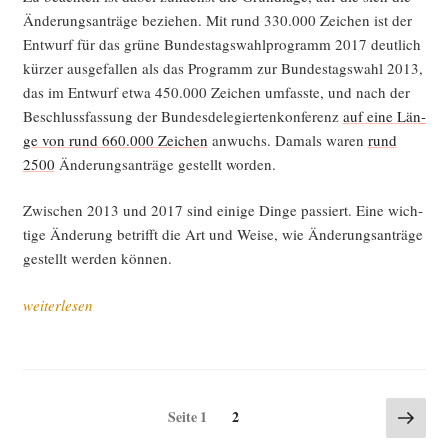
Ände­rungs­an­trä­ge bezie­hen. Mit rund 330.000 Zei­chen ist der
Ent­wurf für das grü­ne Bun­des­tags­wahl­pro­gramm 2017 deut­lich
kür­zer aus­ge­fal­len als das Pro­gramm zur Bun­des­tags­wahl 2013,
das im Ent­wurf etwa 450.000 Zei­chen umfass­te, und nach der
Beschluss­fas­sung der Bun­des­de­le­gier­ten­kon­fe­renz
auf eine Län­
ge von rund 660.000 Zei­chen
anwuchs. Damals waren
rund
2500
Ände­rungs­an­trä­ge gestellt worden.
Zwi­schen 2013 und 2017 sind eini­ge Din­ge pas­siert. Eine wich­
ti­ge Ände­rung betrifft die Art und Wei­se, wie Ände­rungs­an­trä­ge
gestellt wer­den können.
„Ers­
weiterlesen
te
Zah­
len
zum
Seitennummerierung
Näch
Seite
Seite
1
2
grü­
Seite
der
nen