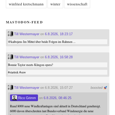
winfried kretschmann
winter
wissenschaft
MASTODON-FEED
Till Westermayer
on
6.8.2026, 18:23:17
@
kaibojens
Im Mittel über beide Folgen im Rahmen ...
Till Westermayer
on
6.8.2026, 16:58:28
Bonnie Taylor meets Klingon opera?
#
startrek
#
snw
Till Westermayer
on 6.8.2026, 15:07:27
boosted
Rico Grimm
on
6.8.2026, 08:46:25
Rund 8000 neue Windkraftanlagen sind aktuell in Deutschland genehmigt.
6000 davon überschreiten laut Bundesverband Windenergie die neue