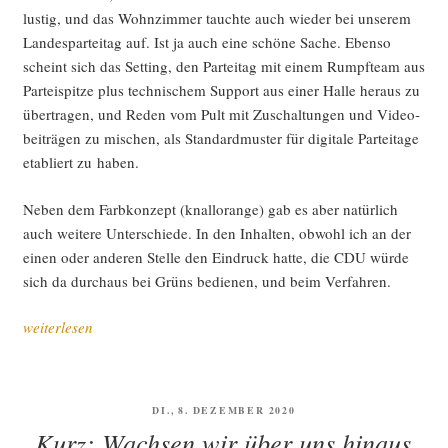
lus­tig, und das Wohn­zim­mer tauch­te auch wie­der bei unse­rem
Lan­des­par­tei­tag auf. Ist ja auch eine schö­ne Sache. Eben­so
scheint sich das Set­ting, den Par­tei­tag mit einem Rumpf­team aus
Par­tei­spit­ze plus tech­ni­schem Sup­port aus einer Hal­le her­aus zu
über­tra­gen, und Reden vom Pult mit Zuschal­tun­gen und Video­
bei­trä­gen zu mischen, als Stan­dard­mus­ter für digi­ta­le Par­tei­ta­ge
eta­bliert zu haben.
Neben dem Farb­kon­zept (knall­oran­ge) gab es aber natür­lich
auch wei­te­re Unter­schie­de. In den Inhal­ten, obwohl ich an der
einen oder ande­ren Stel­le den Ein­druck hat­te, die CDU wür­de
sich da durch­aus bei Grüns bedie­nen, und beim Verfahren.
„Zwei
weiterlesen
digi­
ta­
le
VERÖFFENTLICHT
DI., 8. DEZEMBER 2020
Par­
AM
Kurz: Wachsen wir über uns hinaus
tei­