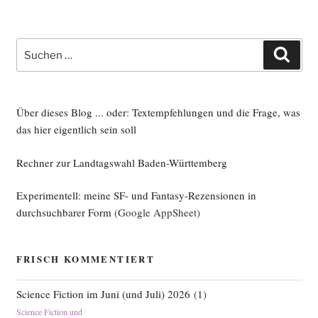
Beiträge
Wahl­
pro­
Suche
gramm
Such
nach:
2017
(aktua­
li­
Über dieses Blog ... oder: Textempfehlungen und die Frage, was
siert)“
das hier eigentlich sein soll
Rechner zur Landtagswahl Baden-Württemberg
Experimentell: meine SF- und Fantasy-Rezensionen in
durchsuchbarer Form
(Google AppSheet)
FRISCH KOMMENTIERT
Science Fiction im Juni (und Juli) 2026
(
1
)
Science Fiction und