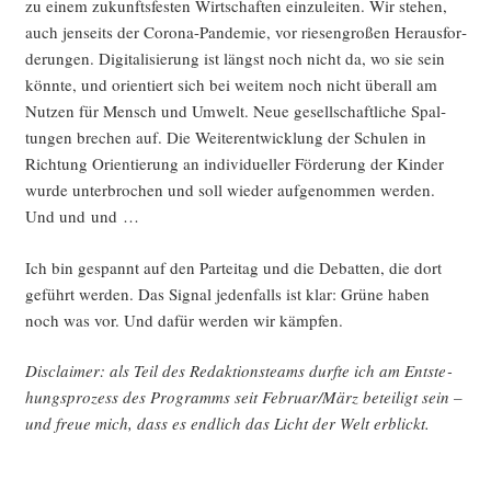
zu einem zukunfts­fes­ten Wirt­schaf­ten ein­zu­lei­ten. Wir ste­hen,
auch jen­seits der Coro­na-Pan­de­mie, vor rie­sen­gro­ßen Her­aus­for­
de­run­gen. Digi­ta­li­sie­rung ist längst noch nicht da, wo sie sein
könn­te, und ori­en­tiert sich bei wei­tem noch nicht über­all am
Nut­zen für Mensch und Umwelt. Neue gesell­schaft­li­che Spal­
tun­gen bre­chen auf. Die Wei­ter­ent­wick­lung der Schu­len in
Rich­tung Ori­en­tie­rung an indi­vi­du­el­ler För­de­rung der Kin­der
wur­de unter­bro­chen und soll wie­der auf­ge­nom­men wer­den.
Und und und …
Ich bin gespannt auf den Par­tei­tag und die Debat­ten, die dort
geführt wer­den. Das Signal jeden­falls ist klar: Grü­ne haben
noch was vor. Und dafür wer­den wir kämpfen.
Dis­clai­mer: als Teil des Redak­ti­ons­teams durf­te ich am Ent­ste­
hungs­pro­zess des Pro­gramms seit Februar/März betei­ligt sein –
und freue mich, dass es end­lich das Licht der Welt erblickt.