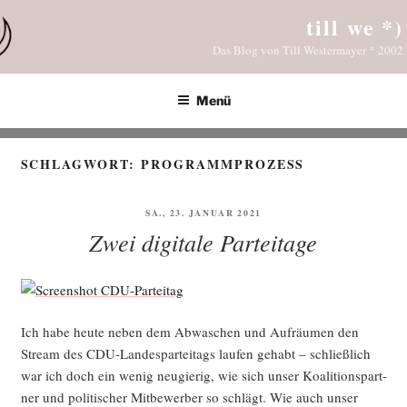
Zum
till we *)
Inhalt
Das Blog von Till Westermayer * 2002
springen
Menü
SCHLAGWORT:
PROGRAMMPROZESS
VERÖFFENTLICHT
SA., 23. JANUAR 2021
AM
Zwei digitale Parteitage
Ich habe heu­te neben dem Abwa­schen und Auf­räu­men den
Stream des CDU-Lan­des­par­tei­tags lau­fen gehabt – schließ­lich
war ich doch ein wenig neu­gie­rig, wie sich unser Koali­ti­ons­part­
ner und poli­ti­scher Mit­be­wer­ber so schlägt. Wie auch unser