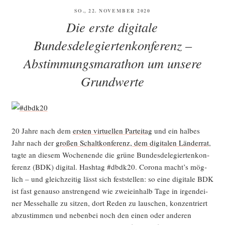
VERÖFFENTLICHT
SO., 22. NOVEMBER 2020
AM
Die erste digitale
Bundesdelegiertenkonferenz –
Abstimmungsmarathon um unsere
Grundwerte
20 Jah­re nach dem
ers­ten vir­tu­el­len Par­tei­tag
und ein hal­bes
Jahr nach der
gro­ßen Schalt­kon­fe­renz, dem digi­ta­len Län­der­rat
,
tag­te an die­sem Wochen­en­de die grü­ne Bun­des­de­le­gier­ten­kon­
fe­renz (BDK) digi­tal. Hash­tag #dbdk20. Coro­na macht’s mög­
lich – und gleich­zei­tig lässt sich fest­stel­len: so eine digi­ta­le BDK
ist fast genau­so anstren­gend wie zwei­ein­halb Tage in irgend­ei­
ner Mes­se­hal­le zu sit­zen, dort Reden zu lau­schen, kon­zen­triert
abzu­stim­men und neben­bei noch den einen oder ande­ren