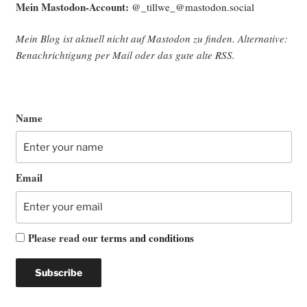
Mein Mast­o­don-Account:
@_tillwe_@mastodon.social
Mein Blog ist aktu­ell nicht auf Mast­o­don zu fin­den. Alter­na­ti­ve:
Benach­rich­ti­gung per Mail oder das gute alte
RSS
.
Name
Email
Please read our
terms and conditions