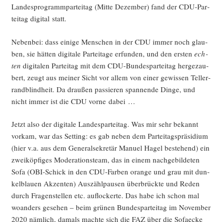
Lan­des­pro­gramm­par­tei­tag (Mit­te Dezem­ber) fand der CDU-Par­
tei­tag digi­tal statt.
Neben­bei: dass eini­ge Men­schen in der CDU immer noch glau­
ben, sie hät­ten digi­ta­le Par­tei­ta­ge erfun­den, und den ers­ten
ech­
ten
digi­ta­len Par­tei­tag mit dem CDU-Bun­des­par­tei­tag her­ge­zau­
bert, zeugt aus mei­ner Sicht vor allem von einer gewis­sen Tel­ler­
rand­blind­heit. Da drau­ßen pas­sie­ren span­nen­de Din­ge, und
nicht immer ist die CDU vor­ne dabei …
Jetzt also der digi­ta­le Lan­des­par­tei­tag. Was mir sehr bekannt
vor­kam, war das Set­ting: es gab neben dem Par­tei­tags­prä­si­di­um
(hier v.a. aus dem Gene­ral­se­kre­tär Manu­el Hagel bestehend) ein
zwei­köp­fi­ges Mode­ra­ti­ons­team, das in einem nach­ge­bil­de­ten
Sofa (OBI-Schick in den CDU-Far­ben oran­ge und grau mit dun­
kel­blau­en Akzen­ten) Aus­zähl­pau­sen über­brück­te und Reden
durch Fra­gen­stel­len etc. auf­lo­cker­te. Das habe ich schon mal
woan­ders gese­hen – beim grü­nen Bun­des­par­tei­tag im Novem­ber
2020 näm­lich, damals mach­te sich die FAZ über die Sofa­ecke