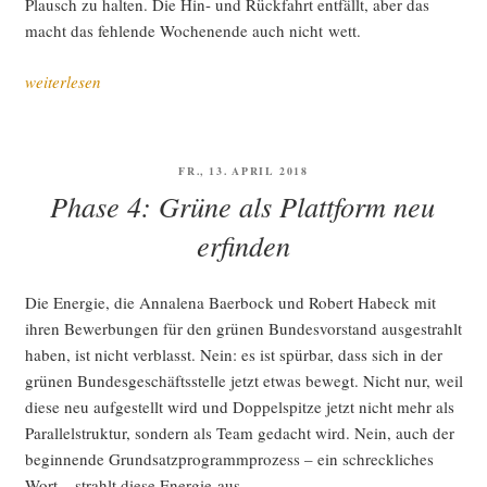
Plausch zu hal­ten. Die Hin- und Rück­fahrt ent­fällt, aber das
macht das feh­len­de Wochen­en­de auch nicht wett.
„Die
weiterlesen
ers­
te
digi­
VERÖFFENTLICHT
FR., 13. APRIL 2018
ta­
AM
Phase 4: Grüne als Plattform neu
le
Bun­
erfinden
des­
de­
Die Ener­gie, die Anna­le­na Baer­bock und Robert Habeck mit
le­
ihren Bewer­bun­gen für den grü­nen Bun­des­vor­stand aus­ge­strahlt
gier­
haben, ist nicht ver­blasst. Nein: es ist spür­bar, dass sich in der
ten­
grü­nen Bun­des­ge­schäfts­stel­le jetzt etwas bewegt. Nicht nur, weil
kon­
die­se neu auf­ge­stellt wird und Dop­pel­spit­ze jetzt nicht mehr als
fe­
Par­al­lel­struk­tur, son­dern als Team gedacht wird. Nein, auch der
renz
begin­nen­de Grund­satz­pro­gramm­pro­zess – ein schreck­li­ches
–
Wort – strahlt die­se Ener­gie aus.