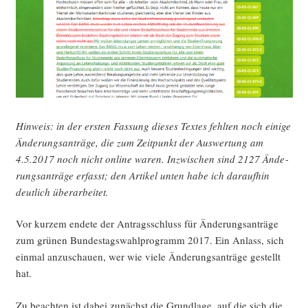
erfin­
den“
Hin­weis: in der ers­ten Fas­sung die­ses Tex­tes fehl­ten noch eini­ge
Ände­rungs­an­trä­ge, die zum Zeit­punkt der Aus­wer­tung am
4.5.2017 noch nicht online waren. Inzwi­schen sind 2127 Ände­
rungs­an­trä­ge erfasst; den Arti­kel unten habe ich dar­auf­hin
deut­lich überarbeitet.
Vor kur­zem ende­te der Antrags­schluss für Ände­rungs­an­trä­ge
zum grü­nen Bun­des­tags­wahl­pro­gramm 2017. Ein Anlass, sich
ein­mal anzu­schau­en, wer wie vie­le Ände­rungs­an­trä­ge gestellt
hat.
Zu beach­ten ist dabei zunächst die Grund­la­ge, auf die sich die