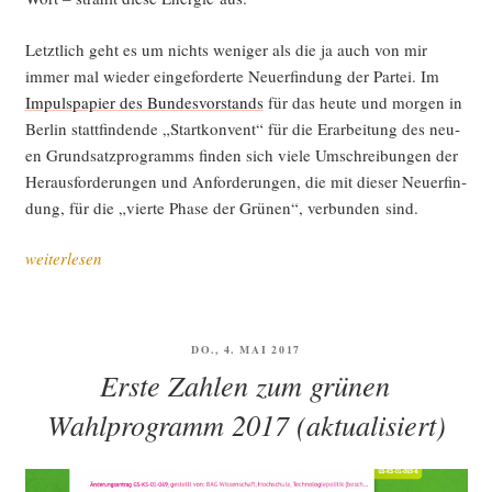
Abstim­
mungs­
Letzt­lich geht es um nichts weni­ger als die ja auch von mir
ma­
immer mal wie­der ein­ge­for­der­te Neu­erfin­dung der Par­tei. Im
ra­
Impuls­pa­pier des Bun­des­vor­stands
für das heu­te und mor­gen in
thon
Ber­lin statt­fin­den­de „Start­kon­vent“ für die Erar­bei­tung des neu­
um
en Grund­satz­pro­gramms fin­den sich vie­le Umschrei­bun­gen der
unse­
Her­aus­for­de­run­gen und Anfor­de­run­gen, die mit die­ser Neu­erfin­
re
dung, für die „vier­te Pha­se der Grü­nen“, ver­bun­den sind.
Grund­
wer­
„Pha­
weiterlesen
te“
se
4:
Grü­
VERÖFFENTLICHT
DO., 4. MAI 2017
ne
AM
Erste Zahlen zum grünen
als
Platt­
Wahlprogramm 2017 (aktualisiert)
form
neu