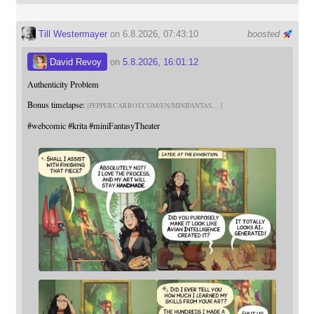
Till Westermayer
on 6.8.2026, 07:43:10
boosted
David Revoy
on
5.8.2026, 16:01:12
Authenticity Problem
Bonus timelapse:
PEPPERCARROT.COM/EN/MINIFANTAS
#
webcomic
#
krita
#
miniFantasyTheater