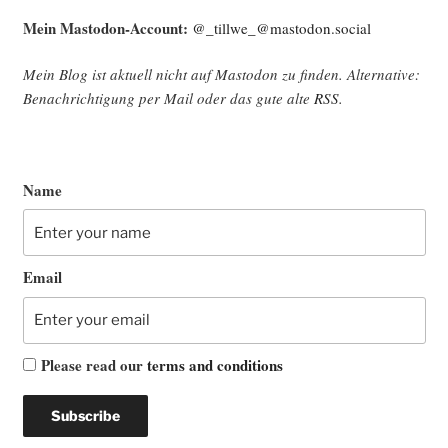
Mein Mast­o­don-Account:
@_tillwe_@mastodon.social
Mein Blog ist aktu­ell nicht auf Mast­o­don zu fin­den. Alter­na­ti­ve:
Benach­rich­ti­gung per Mail oder das gute alte
RSS
.
Name
Email
Please read our
terms and conditions