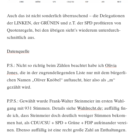
Auch das ist nicht son­der­lich über­ra­schend – die Dele­ga­tio­nen
der LINKEN, der GRÜNEN und z.T. der SPD pro­fi­tie­ren von
Quo­ten­re­geln, bei den übri­gen sieht’s wie­der­um unter­durch­
schnitt­lich aus.
Daten­quel­le
P.S.: Nicht so rich­tig beim Zäh­len beach­tet habe ich
Oli­via
Jones
, die in der zugrun­de­lie­gen­den Lis­te nur mit dem bür­ger­li­
chen Namen „Oli­ver Knö­bel“ auf­taucht, hier also als „m“
gezählt wird.
P.P.S.: Gewählt wur­de Frank-Wal­ter Stein­mei­er im ers­ten Wahl­
gang mit 931 Stim­men. Details sie­he
Wahlrecht.de
; auf­fäl­lig fin­
de ich, dass Stein­mei­er doch deut­lich weni­ger Stim­men bekom­
men hat, als CDU/CSU + SPD + Grü­ne + FDP auf­ein­an­der ver­ei­
nen. Eben­so auf­fäl­lig ist eine recht gro­ße Zahl an Ent­hal­tun­gen.