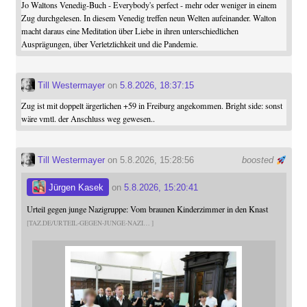
Jo Waltons Venedig-Buch - Everybody's perfect - mehr oder weniger in einem
Zug durchgelesen. In diesem Venedig treffen neun Welten aufeinander. Walton
macht daraus eine Meditation über Liebe in ihren unterschiedlichen
Ausprägungen, über Verletzlichkeit und die Pandemie.
Till Westermayer
on
5.8.2026, 18:37:15
Zug ist mit doppelt ärgerlichen +59 in Freiburg angekommen. Bright side: sonst
wäre vmtl. der Anschluss weg gewesen..
Till Westermayer
on 5.8.2026, 15:28:56
boosted
Jürgen Kasek
on
5.8.2026, 15:20:41
Urteil gegen junge Nazigruppe: Vom braunen Kinderzimmer in den Knast
TAZ.DE/URTEIL-GEGEN-JUNGE-NAZI