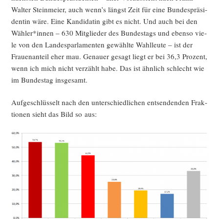
Wal­ter Stein­mei­er, auch wenn’s längst Zeit für eine Bun­des­prä­si­
den­tin wäre. Eine Kan­di­da­tin gibt es nicht. Und auch bei den
Wähler*innen – 630 Mit­glie­der des Bun­des­tags und eben­so vie­
le von den Lan­des­par­la­men­ten gewähl­te Wahl­leu­te – ist der
Frau­en­an­teil eher mau. Genau­er gesagt liegt er bei 36,3 Pro­zent,
wenn ich mich nicht ver­zählt habe. Das ist ähn­lich schlecht wie
im Bun­des­tag insgesamt.
Auf­ge­schlüs­selt nach den unter­schied­li­chen ent­sen­den­den Frak­
tio­nen sieht das Bild so aus: