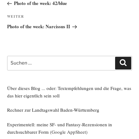
Beitrag
Photo of the week: 42/blue
Nächster
WEITER
Beitrag
Photo of the week: Narcissus II
Suche
Such
nach:
Über dieses Blog ... oder: Textempfehlungen und die Frage, was
das hier eigentlich sein soll
Rechner zur Landtagswahl Baden-Württemberg
Experimentell: meine SF- und Fantasy-Rezensionen in
durchsuchbarer Form
(Google AppSheet)