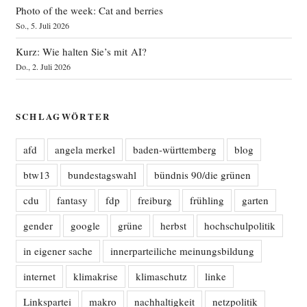
Photo of the week: Cat and berries
So., 5. Juli 2026
Kurz: Wie halten Sie’s mit AI?
Do., 2. Juli 2026
SCHLAGWÖRTER
afd
angela merkel
baden-württemberg
blog
btw13
bundestagswahl
bündnis 90/die grünen
cdu
fantasy
fdp
freiburg
frühling
garten
gender
google
grüne
herbst
hochschulpolitik
in eigener sache
innerparteiliche meinungsbildung
internet
klimakrise
klimaschutz
linke
Linkspartei
makro
nachhaltigkeit
netzpolitik