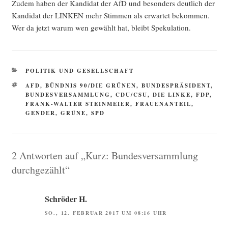
Zudem haben der Kan­di­dat der AfD und beson­ders deut­lich der
Kan­di­dat der LINKEN mehr Stim­men als erwar­tet bekom­men.
Wer da jetzt war­um wen gewählt hat, bleibt Spekulation.
KATEGORIEN
POLITIK UND GESELLSCHAFT
SCHLAGWÖRTER
AFD
,
BÜNDNIS 90/DIE GRÜNEN
,
BUNDESPRÄSIDENT
,
BUNDESVERSAMMLUNG
,
CDU/CSU
,
DIE LINKE
,
FDP
,
FRANK-WALTER STEINMEIER
,
FRAUENANTEIL
,
GENDER
,
GRÜNE
,
SPD
2 Antworten auf „Kurz: Bundesversammlung
durchgezählt“
Schröder H.
SO., 12. FEBRUAR 2017 UM 08:16 UHR