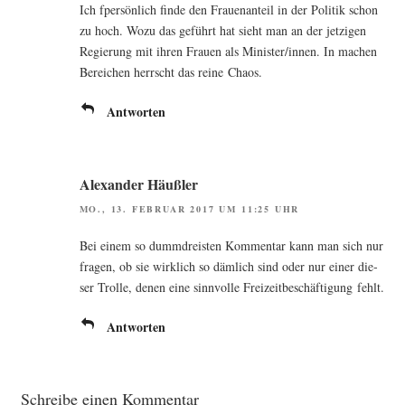
Ich fper­sön­lich fin­de den Frau­en­an­teil in der Poli­tik schon
zu hoch. Wozu das geführt hat sieht man an der jet­zi­gen
Regie­rung mit ihren Frau­en als Minister/innen. In machen
Berei­chen herrscht das rei­ne Chaos.
Antworten
Alexander Häußler
MO., 13. FEBRUAR 2017 UM 11:25 UHR
Bei einem so dumm­dreis­ten Kom­men­tar kann man sich nur
fra­gen, ob sie wirk­lich so däm­lich sind oder nur einer die­
ser Trol­le, denen eine sinn­vol­le Frei­zeit­be­schäf­ti­gung fehlt.
Antworten
Schreibe einen Kommentar