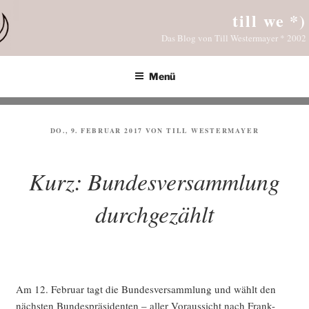
Zum
till we *)
Inhalt
Das Blog von Till Westermayer * 2002
springen
Menü
VERÖFFENTLICHT
DO., 9. FEBRUAR 2017
VON
TILL WESTERMAYER
AM
Kurz: Bundesversammlung
durchgezählt
Am 12. Febru­ar tagt die Bun­des­ver­samm­lung und wählt den
nächs­ten Bun­des­prä­si­den­ten – aller Vor­aus­sicht nach Frank-