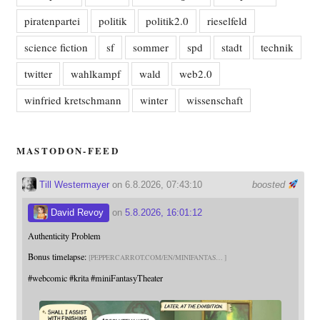
piratenpartei
politik
politik2.0
rieselfeld
science fiction
sf
sommer
spd
stadt
technik
twitter
wahlkampf
wald
web2.0
winfried kretschmann
winter
wissenschaft
MASTODON-FEED
Till Westermayer
on 6.8.2026, 07:43:10
boosted
David Revoy
on
5.8.2026, 16:01:12
Authenticity Problem
Bonus timelapse:
PEPPERCARROT.COM/EN/MINIFANTAS
#
webcomic
#
krita
#
miniFantasyTheater