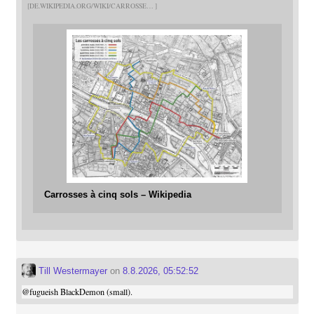
DE.WIKIPEDIA.ORG/WIKI/CARROSSE
Carrosses à cinq sols – Wikipedia
Till Westermayer
on
8.8.2026, 05:52:52
@
fugueish
BlackDemon (small).