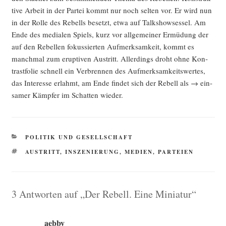
ti­ve Arbeit in der Par­tei kommt nur noch sel­ten vor. Er wird nun
in der Rol­le des Rebells besetzt, etwa auf Talk­show­ses­sel. Am
Ende des media­len Spiels, kurz vor all­ge­mei­ner Ermü­dung der
auf den Rebel­len fokus­sier­ten Auf­merk­sam­keit, kommt es
manch­mal zum erup­ti­ven Aus­tritt. Aller­dings droht ohne Kon­
trast­fo­lie schnell ein Ver­bren­nen des Auf­merk­sam­keits­wer­tes,
das Inter­es­se erlahmt, am Ende fin­det sich der Rebell als → ein­
sa­mer Kämp­fer im Schat­ten wieder.
KATEGORIEN
POLITIK UND GESELLSCHAFT
SCHLAGWÖRTER
AUSTRITT
,
INSZENIERUNG
,
MEDIEN
,
PARTEIEN
3 Antworten auf „Der Rebell. Eine Miniatur“
aebby