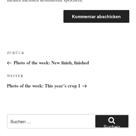
Beitragsnavigation
Vorheriger
ZURÜCK
Beitrag
Photo of the week: New finish, finished
Nächster
WEITER
Beitrag
Photo of the week: This year’s crop I
Suche
nach:
Suchen