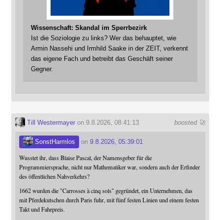
Wissenschaft: Skandal im Sperrbezirk
Ist die Soziologie zu links? Wer das behauptet, wie
Armin Nassehi und Irmhild Saake in der ZEIT, verkennt
das eigene Fach und betreibt das Geschäft seiner
Gegner.
Till Westermayer
on 9.8.2026, 08:41:13
boosted 🚀
SonstHarmlos
on
9.8.2026, 05:39:01
Wusstet ihr, dass Blaise Pascal, der Namensgeber für die
Programmiersprache, nicht nur Mathematiker war, sondern auch der Erfinder
des öffentlichen Nahverkehrs?
1662 wurden die "Carrosses à cinq sols" gegründet, ein Unternehmen, das
mit Pferdekutschen durch Paris fuhr, mit fünf festen Linien und einem festen
Takt und Fahrpreis.