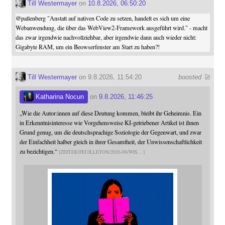
Till Westermayer
on
10.8.2026, 06:50:20
@
pallenberg
"Anstatt auf nativen Code zu setzen, handelt es sich um eine
Webanwendung, die über das WebView2-Framework ausgeführt wird." - macht
das zwar irgendwie nachvollziehbar, aber irgendwie dann auch wieder nicht:
Gigabyte RAM, um ein Beowserfenster am Start zu haben?!
Till Westermayer
on 9.8.2026, 11:54:20
boosted 🚀
Katharina Nocun
on
9.8.2026, 11:46:25
„Wie die Autor:innen auf diese Deutung kommen, bleibt ihr Geheimnis. Ein
in Erkenntnisinteresse wie Vorgehensweise KI-getriebener Artikel ist ihnen
Grund genug, um die deutschsprachige Soziologie der Gegenwart, und zwar
der Einfachheit halber gleich in ihrer Gesamtheit, der Unwissenschaftlichkeit
zu bezichtigen.“
ZEIT.DE/FEUILLETON/2026-08/WIS