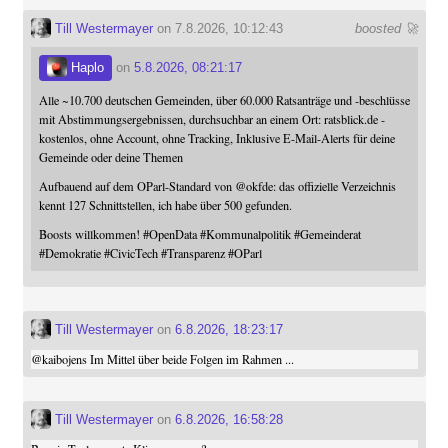
Till Westermayer
on 7.8.2026, 10:12:43
boosted 🚀
Haplo
on
5.8.2026, 08:21:17
Alle ~10.700 deutschen Gemeinden, über 60.000 Ratsanträge und -beschlüsse
mit Abstimmungsergebnissen, durchsuchbar an einem Ort: ratsblick.de -
kostenlos, ohne Account, ohne Tracking, Inklusive E-Mail-Alerts für deine
Gemeinde oder deine Themen
Aufbauend auf dem OParl-Standard von
@
okfde
: das offizielle Verzeichnis
kennt 127 Schnittstellen, ich habe über 500 gefunden.
Boosts willkommen!
#
OpenData
#
Kommunalpolitik
#
Gemeinderat
#
Demokratie
#
CivicTech
#
Transparenz
#
OParl
Till Westermayer
on
6.8.2026, 18:23:17
@
kaibojens
Im Mittel über beide Folgen im Rahmen ...
Till Westermayer
on
6.8.2026, 16:58:28