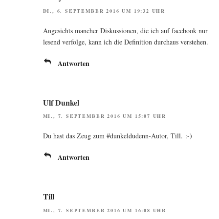
DI., 6. SEPTEMBER 2016 UM 19:32 UHR
Ange­sichts man­cher Dis­kus­sio­nen, die ich auf face­book nur
lesend ver­fol­ge, kann ich die Defi­ni­ti­on durch­aus verstehen.
Antworten
Ulf Dunkel
MI., 7. SEPTEMBER 2016 UM 15:07 UHR
Du hast das Zeug zum #dun­kel­du­denn-Autor, Till. :-)
Antworten
Till
MI., 7. SEPTEMBER 2016 UM 16:08 UHR