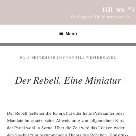
Zum
till we *)
Inhalt
Das Blog von Till Westermayer * 2002
springen
Menü
VERÖFFENTLICHT
DI., 6. SEPTEMBER 2016
VON
TILL WESTERMAYER
AM
Der Rebell. Eine Miniatur
Der Rebell (sel­te­ner die R.-in); hat oder hat­te Par­tei­äm­ter oder
Man­da­te inne; setzt sei­ne Abwei­chung vom all­ge­mei­nen Kurs
der Par­tei wohl in Sze­ne. Über die Zeit wird das Löcken wider
den Sta­chel zum bestim­men­den The­ma des Rebel­len. Kon­struk­