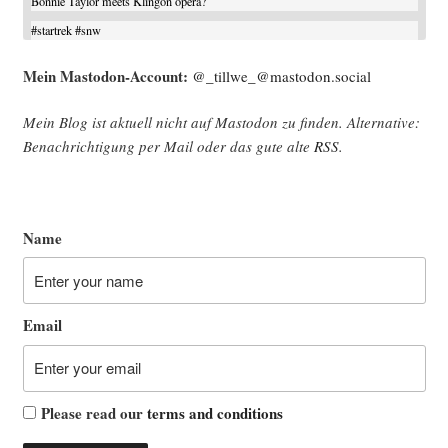
Bonnie Taylor meets Klingon opera?
#
startrek
#
snw
Mein Mast­o­don-Account:
@_tillwe_@mastodon.social
Mein Blog ist aktu­ell nicht auf Mast­o­don zu fin­den. Alter­na­ti­ve:
Benach­rich­ti­gung per Mail oder das gute alte
RSS
.
Name
Email
Please read our
terms and conditions