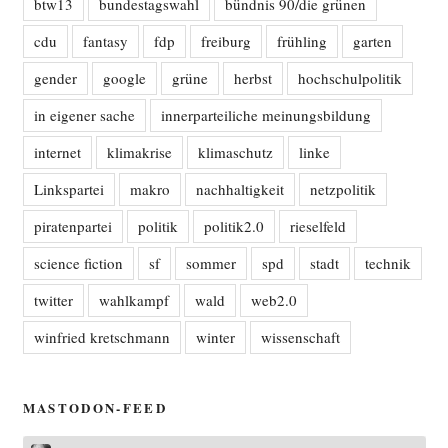
btw13
bundestagswahl
bündnis 90/die grünen
cdu
fantasy
fdp
freiburg
frühling
garten
gender
google
grüne
herbst
hochschulpolitik
in eigener sache
innerparteiliche meinungsbildung
internet
klimakrise
klimaschutz
linke
Linkspartei
makro
nachhaltigkeit
netzpolitik
piratenpartei
politik
politik2.0
rieselfeld
science fiction
sf
sommer
spd
stadt
technik
twitter
wahlkampf
wald
web2.0
winfried kretschmann
winter
wissenschaft
MASTODON-FEED