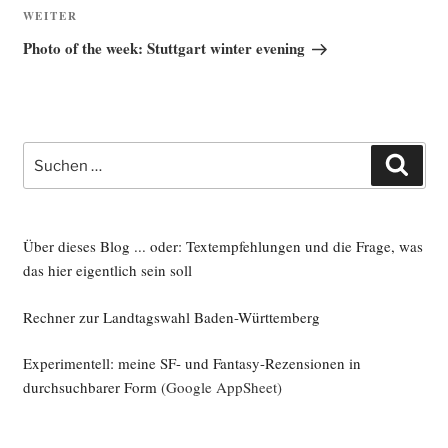
Nächster
WEITER
Beitrag
Photo of the week: Stuttgart winter evening
Suche
Such
nach:
Über dieses Blog ... oder: Textempfehlungen und die Frage, was
das hier eigentlich sein soll
Rechner zur Landtagswahl Baden-Württemberg
Experimentell: meine SF- und Fantasy-Rezensionen in
durchsuchbarer Form
(Google AppSheet)