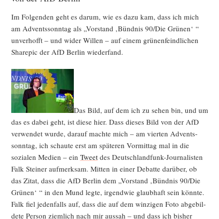
Im Fol­gen­den geht es dar­um, wie es dazu kam, dass ich mich
am Advents­sonn­tag als „Vor­stand ‚Bünd­nis 90/Die Grü­nen‘ “
unver­hofft – und wider Wil­len – auf einem grü­nen­feind­li­chen
Share­pic der AfD Ber­lin wiederfand.
Das Bild, auf dem ich zu sehen bin, und um
das es dabei geht, ist die­se hier. Dass die­ses Bild von der AfD
ver­wen­det wur­de, dar­auf mach­te mich – am vier­ten Advents­
sonn­tag, ich schau­te erst am spä­te­ren Vor­mit­tag mal in die
sozia­len Medi­en – ein
Tweet
des Deutsch­land­funk-Jour­na­lis­ten
Falk Stei­ner auf­merk­sam. Mit­ten in einer Debat­te dar­über, ob
das Zitat, dass die AfD Ber­lin dem „Vor­stand ‚Bünd­nis 90/Die
Grü­nen‘ “ in den Mund leg­te, irgend­wie glaub­haft sein könn­te.
Falk fiel jeden­falls auf, dass die auf dem win­zi­gen Foto abge­bil­
de­te Per­son ziem­lich nach mir aus­sah – und dass ich bis­her