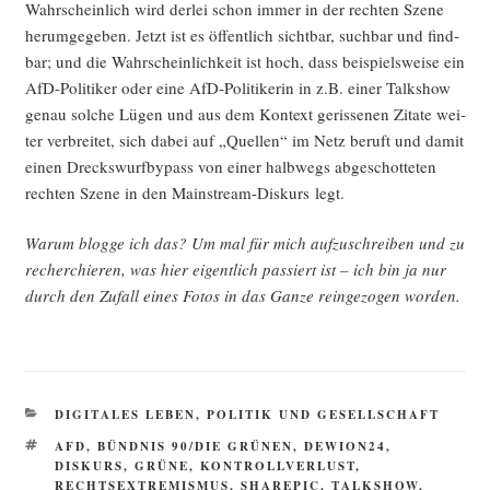
Wahr­schein­lich wird der­lei schon immer in der rech­ten Sze­ne
her­um­ge­ge­ben. Jetzt ist es öffent­lich sicht­bar, such­bar und find­
bar; und die Wahr­schein­lich­keit ist hoch, dass bei­spiels­wei­se ein
AfD-Poli­ti­ker oder eine AfD-Poli­ti­ke­rin in z.B. einer Talk­show
genau sol­che Lügen und aus dem Kon­text geris­se­nen Zita­te wei­
ter ver­brei­tet, sich dabei auf „Quel­len“ im Netz beruft und damit
einen Drecks­wurf­by­pass von einer halb­wegs abge­schot­te­ten
rech­ten Sze­ne in den Main­stream-Dis­kurs legt.
War­um blog­ge ich das? Um mal für mich auf­zu­schrei­ben und zu
recher­chie­ren, was hier eigent­lich pas­siert ist – ich bin ja nur
durch den Zufall eines Fotos in das Gan­ze rein­ge­zo­gen worden.
KATEGORIEN
DIGITALES LEBEN
,
POLITIK UND GESELLSCHAFT
SCHLAGWÖRTER
AFD
,
BÜNDNIS 90/DIE GRÜNEN
,
DEWION24
,
DISKURS
,
GRÜNE
,
KONTROLLVERLUST
,
RECHTSEXTREMISMUS
,
SHAREPIC
,
TALKSHOW
,