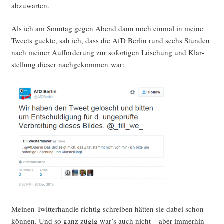
abzuwarten.
Als ich am Sonn­tag gegen Abend dann noch ein­mal in mei­ne
Tweets guck­te, sah ich, dass die AfD Ber­lin rund sechs Stun­den
nach mei­ner Auf­for­de­rung zur sofor­ti­gen Löschung und Klar­
stel­lung die­ser nach­ge­kom­men war:
Mei­nen Twit­ter­hand­le rich­tig schrei­ben hät­ten sie dabei schon
kön­nen. Und so ganz zügig war’s auch nicht – aber immer­hin