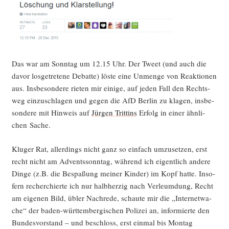
Das war am Sonn­tag um 12.15 Uhr. Der Tweet (und auch die
davor los­ge­tre­te­ne Debat­te) lös­te eine Unmen­ge von Reak­tio­nen
aus. Ins­be­son­de­re rie­ten mir eini­ge, auf jeden Fall den Rechts­
weg ein­zu­schla­gen und gegen die AfD Ber­lin zu kla­gen, ins­be­
son­de­re mit Hin­weis auf
Jür­gen Trittins
Erfolg in einer ähn­li­
chen Sache.
Klu­ger Rat, aller­dings nicht ganz so ein­fach umzu­set­zen, erst
recht nicht am Advents­sonn­tag, wäh­rend ich eigent­lich ande­re
Din­ge (z.B. die Bespa­ßung mei­ner Kin­der) im Kopf hat­te. Inso­
fern recher­chier­te ich nur halb­her­zig nach Ver­leum­dung, Recht
am eige­nen Bild, übler Nach­re­de, schau­te mir die „Inter­net­wa­
che“ der baden-würt­tem­ber­gi­schen Poli­zei an, infor­mier­te den
Bun­des­vor­stand – und beschloss, erst ein­mal bis Mon­tag