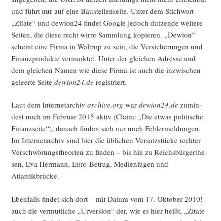
und führt nur auf eine Bau­stel­len­sei­te. Unter dem Stich­wort
„Zita­te“ und dewion24 fin­det Goog­le jedoch dut­zen­de wei­te­re
Sei­ten, die die­se recht wir­re Samm­lung kopie­ren. „Dewi­on“
scheint eine Fir­ma in Wal­trop zu sein, die Ver­si­che­run­gen und
Finanz­pro­duk­te ver­mark­tet. Unter der glei­chen Adres­se und
dem glei­chen Namen wie die­se Fir­ma ist auch die inzwi­schen
geleer­te Sei­te
dewion24.de
registriert.
Laut dem Inter­net­ar­chiv
archive.org
war
dewion24.de
zumin­
dest noch im Febru­ar 2015 aktiv (Cla­im: „Die etwas poli­ti­sche
Finanz­sei­te“), danach fin­den sich nur noch Feh­ler­mel­dun­gen.
Im Inter­net­ar­chiv sind hier die übli­chen Ver­satz­stü­cke rech­ter
Ver­schwö­rungs­theo­rien zu fin­den – bis hin zu Reichs­bür­ger­the­
sen, Eva Her­mann, Euro-Betrug, Medi­en­lü­gen und
Atlantikbrücke.
Eben­falls fin­det sich dort – mit Datum vom 17. Okto­ber 2010! –
auch die ver­mut­li­che „Urver­si­on“ der, wie es hier heißt, „Zita­te