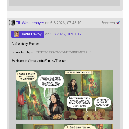
Till Westermayer
on 6.8.2026, 07:43:10
boosted
David Revoy
on
5.8.2026, 16:01:12
Authenticity Problem
Bonus timelapse:
PEPPERCARROT.COM/EN/MINIFANTAS
#
webcomic
#
krita
#
miniFantasyTheater