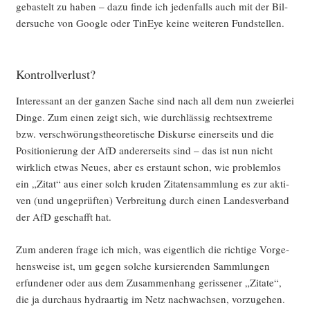
gebas­telt zu haben – dazu fin­de ich jeden­falls auch mit der Bil­
der­su­che von Goog­le oder TinEye kei­ne wei­te­ren Fundstellen.
Kontrollverlust?
Inter­es­sant an der gan­zen Sache sind nach all dem nun zwei­er­lei
Din­ge. Zum einen zeigt sich, wie durch­läs­sig rechts­extre­me
bzw. ver­schwö­rungs­theo­re­ti­sche Dis­kur­se einer­seits und die
Posi­tio­nie­rung der AfD ande­rer­seits sind – das ist nun nicht
wirk­lich etwas Neu­es, aber es erstaunt schon, wie pro­blem­los
ein „Zitat“ aus einer solch kru­den Zita­ten­samm­lung es zur akti­
ven (und unge­prüf­ten) Ver­brei­tung durch einen Lan­des­ver­band
der AfD geschafft hat.
Zum ande­ren fra­ge ich mich, was eigent­lich die rich­ti­ge Vor­ge­
hens­wei­se ist, um gegen sol­che kur­sie­ren­den Samm­lun­gen
erfun­de­ner oder aus dem Zusam­men­hang geris­se­ner „Zita­te“,
die ja durch­aus hydra­ar­tig im Netz nach­wach­sen, vor­zu­ge­hen.