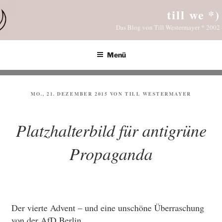
Zum
till we *)
Inhalt
Das Blog von Till Westermayer * 2002
springen
Menü
VERÖFFENTLICHT
MO., 21. DEZEMBER 2015
VON
TILL WESTERMAYER
AM
Platzhalterbild für antigrüne
Propaganda
Der vierte Advent – und eine unschöne Überraschung
von der AfD Berlin