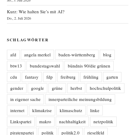
Kurz: Wie halten Sie’s mit AI?
Do., 2. Juli 2026
SCHLAGWÖRTER
afd
angela merkel
baden-württemberg
blog
btw13
bundestagswahl
bündnis 90/die grünen
cdu
fantasy
fdp
freiburg
frühling
garten
gender
google
grüne
herbst
hochschulpolitik
in eigener sache
innerparteiliche meinungsbildung
internet
klimakrise
klimaschutz
linke
Linkspartei
makro
nachhaltigkeit
netzpolitik
piratenpartei
politik
politik2.0
rieselfeld