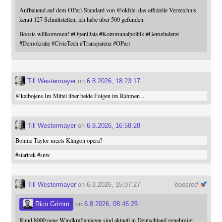
Aufbauend auf dem OParl-Standard von
@
okfde
: das offizielle Verzeichnis
kennt 127 Schnittstellen, ich habe über 500 gefunden.
Boosts willkommen!
#
OpenData
#
Kommunalpolitik
#
Gemeinderat
#
Demokratie
#
CivicTech
#
Transparenz
#
OParl
Till Westermayer
on
6.8.2026, 18:23:17
@
kaibojens
Im Mittel über beide Folgen im Rahmen ...
Till Westermayer
on
6.8.2026, 16:58:28
Bonnie Taylor meets Klingon opera?
#
startrek
#
snw
Till Westermayer
on 6.8.2026, 15:07:27
boosted
Rico Grimm
on
6.8.2026, 08:46:25
Rund 8000 neue Windkraftanlagen sind aktuell in Deutschland genehmigt.