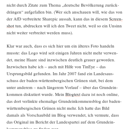
nicht durch Zita­te zum The­ma „deut­sche Bevöl­ke­rung zurück­
drän­gen“ auf­ge­fal­len bin. (Wer sich anschau­en will, wie das von
der AfD ver­brei­te­te Share­pic aus­sah, kann das in die­sem
Screen­
shot
tun, abdru­cken will ich den Tweet nicht, weil so ein Unsinn
nicht wei­ter ver­brei­tet wer­den muss).
Klar war auch, dass es sich hier um ein älte­res Foto han­deln
muss­te: das Logo wird seit eini­gen Jah­ren nicht mehr ver­wen­
det, mei­ne Haa­re sind inzwi­schen deut­lich grau­er gewor­den.
Inzwi­schen habe ich – auch mit Hil­fe von TinEye – das
Ursprungs­bild gefun­den. Im Jahr 2007 fand ein Lan­des­aus­
schuss der baden-würt­tem­ber­gi­schen Grü­nen statt, bei dem
unter ande­rem – nach län­ge­rem Vor­lauf – über das Grund­ein­
kom­men dis­ku­tiert wur­de. Mein
Blog­text
dazu ist noch online,
das dort ver­link­te ehe­ma­li­ge Grund­ein­kom­mens­blog der baden-
würt­tem­ber­gi­schen Grü­nen nicht mehr. Ich hat­te das Bild
damals als Vor­schau­bild im Blog ver­wen­det, ich ver­mu­te, dass
das Ori­gi­nal im Bericht der Lan­des­par­tei auf dem Grund­ein­
kom­mens­blog zu fin­den war.