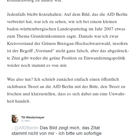
Jeden­falls bleibt fest­zu­hal­ten: Auf dem Bild, das die AfD Ber­lin
ver­brei­tet hat, war ich zu sehen, wie ich bei einem klei­nen
baden-würt­tem­ber­gi­schen Lan­des­par­tei­tag im Jahr 2007 etwas
zum The­ma Grund­ein­kom­men sag­te. Damals war ich zwar
Kreis­vor­stand der Grü­nen Breis­gau-Hoch­schwarz­wald, inso­fern
ist der Begriff „Vor­stand“ nicht ganz falsch, aber das abge­druck­
te Zitat gibt weder die grü­ne Posi­ti­on zu Ein­wan­de­rungs­po­li­tik
wie­der noch stammt es von mir.
Was also tun? Ich schrieb zunächst ein­fach einen öffent­lich
sicht­ba­ren Tweet an die AfD Ber­lin mit der Bit­te, den Tweet zu
löschen und klar­zu­stel­len, dass es sich dabei um eine Unwahr­
heit handelt.