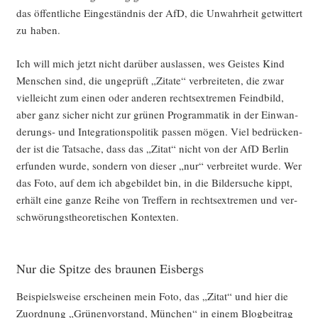
das öffent­li­che Ein­ge­ständ­nis der AfD, die Unwahr­heit get­wit­tert
zu haben.
Ich will mich jetzt nicht dar­über aus­las­sen, wes Geis­tes Kind
Men­schen sind, die unge­prüft „Zita­te“ ver­brei­te­ten, die zwar
viel­leicht zum einen oder ande­ren rechts­extre­men Feind­bild,
aber ganz sicher nicht zur grü­nen Pro­gram­ma­tik in der Ein­wan­
de­rungs- und Inte­gra­ti­ons­po­li­tik pas­sen mögen. Viel bedrü­cken­
der ist die Tat­sa­che, dass das „Zitat“ nicht von der AfD Ber­lin
erfun­den wur­de, son­dern von die­ser „nur“ ver­brei­tet wur­de. Wer
das Foto, auf dem ich abge­bil­det bin, in die Bil­der­su­che kippt,
erhält eine gan­ze Rei­he von Tref­fern in rechts­extre­men und ver­
schwö­rungs­theo­re­ti­schen Kontexten.
Nur die Spitze des braunen Eisbergs
Bei­spiels­wei­se erschei­nen mein Foto, das „Zitat“ und hier die
Zuord­nung „Grü­nen­vor­stand, Mün­chen“ in einem Blog­bei­trag