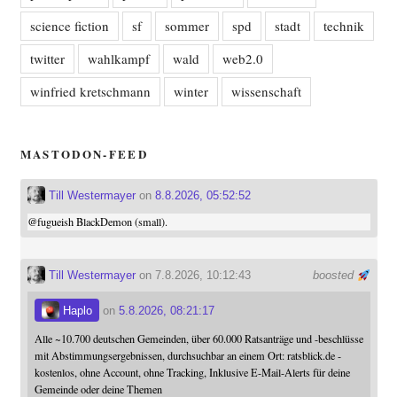
science fiction
sf
sommer
spd
stadt
technik
twitter
wahlkampf
wald
web2.0
winfried kretschmann
winter
wissenschaft
MASTODON-FEED
Till Westermayer
on
8.8.2026, 05:52:52
@
fugueish
BlackDemon (small).
Till Westermayer
on 7.8.2026, 10:12:43
boosted
Haplo
on
5.8.2026, 08:21:17
Alle ~10.700 deutschen Gemeinden, über 60.000 Ratsanträge und -beschlüsse
mit Abstimmungsergebnissen, durchsuchbar an einem Ort: ratsblick.de -
kostenlos, ohne Account, ohne Tracking, Inklusive E-Mail-Alerts für deine
Gemeinde oder deine Themen