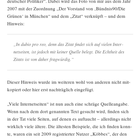
deut­scher Poli­ti­ker“. Dabei wird das Foto von mir aus dem Jahr
2007 mit der Zuord­nung „Der Vor­stand von ‚Bündnis90/Die
Grü­nen‘ in Mün­chen“ und dem „Zitat“ ver­knüpft – und dem
Hinweis:
„In dubio pro reo, denn das Zitat fin­det sich auf vie­len Inter­
net­sei­ten, ist jedoch mit kei­ner Quel­le belegt. Die Echt­heit des
Zitats ist von daher fragwürdig.“
Die­ser Hin­weis wur­de im wei­te­ren wohl von ande­ren nicht mit­
ko­piert oder hier erst nach­träg­lich eingefügt.
„Vie­le Inter­net­sei­ten“ ist nun auch eine schrä­ge Quel­le­an­ga­be.
Wenn nach dem dort genann­ten Text gesucht wird, fin­den sich
in der Tat vie­le Sei­ten, auf denen es auf­taucht – aller­dings nicht
wirk­lich vie­le älte­re. Die ältes­ten Bei­spie­le, die ich fin­den konn­
te, waren ein seit 2009 regis­trier­ter Nut­zer „Köb­bes“, der den