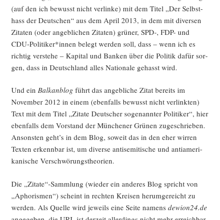
(auf den ich bewusst nicht ver­lin­ke) mit dem Titel „Der Selbst­
hass der Deut­schen“ aus dem April 2013, in dem mit diver­sen
Zita­ten (oder angeb­li­chen Zita­ten) grü­ner, SPD‑, FDP- und
CDU-Politiker*innen belegt wer­den soll, dass – wenn ich es
rich­tig ver­ste­he – Kapi­tal und Ban­ken über die Poli­tik dafür sor­
gen, dass in Deutsch­land alles Natio­na­le gehasst wird.
Und ein
Bal­kan­blog
führt das angeb­li­che Zitat bereits im
Novem­ber 2012 in einem (eben­falls bewusst nicht ver­link­ten)
Text mit dem Titel „Zita­te Deut­scher soge­nann­ter Poli­ti­ker“, hier
eben­falls dem Vor­stand der Mün­che­ner Grü­nen zuge­schrie­ben.
Ansons­ten geht’s in dem Blog, soweit das in den eher wir­ren
Tex­ten erkenn­bar ist, um diver­se anti­se­mi­ti­sche und anti­ame­ri­
ka­ni­sche Verschwörungstheorien.
Die „Zitate“-Sammlung (wie­der ein ande­res Blog spricht von
„Apho­ris­men“) scheint in rech­ten Krei­sen her­um­ge­reicht zu
wer­den. Als Quel­le wird jeweils eine Sei­te namens
dewion24.de
ange­ge­ben, die URL ist der­zeit aller­dings nicht mehr erreich­bar