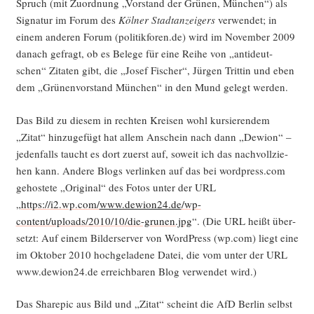
Spruch (mit Zuord­nung „Vor­stand der Grü­nen, Mün­chen“) als
Signa­tur im Forum des
Köl­ner Stadt­an­zei­gers
ver­wen­det; in
einem ande­ren Forum (politikforen.de) wird im Novem­ber 2009
danach gefragt, ob es Bele­ge für eine Rei­he von „anti­deut­
schen“ Zita­ten gibt, die „Josef Fischer“, Jür­gen Trit­tin und eben
dem „Grü­nen­vor­stand Mün­chen“ in den Mund gelegt werden.
Das Bild zu die­sem in rech­ten Krei­sen wohl kur­sie­ren­dem
„Zitat“ hin­zu­ge­fügt hat allem Anschein nach dann „Dewi­on“ –
jeden­falls taucht es dort zuerst auf, soweit ich das nach­voll­zie­
hen kann. Ande­re Blogs ver­lin­ken auf das bei wordpress.com
gehos­te­te „Ori­gi­nal“ des Fotos unter der URL
„
https://i2.wp.com/
www.dewion24.de
/wp-
content/uploads/2010/10/die-grunen.jpg
“. (Die URL heißt über­
setzt: Auf einem Bil­der­ser­ver von Word­Press (wp.com) liegt eine
im Okto­ber 2010 hoch­ge­la­de­ne Datei, die vom unter der URL
www.dewion24.de erreich­ba­ren Blog ver­wen­det wird.)
Das Share­pic aus Bild und „Zitat“ scheint die AfD Ber­lin selbst