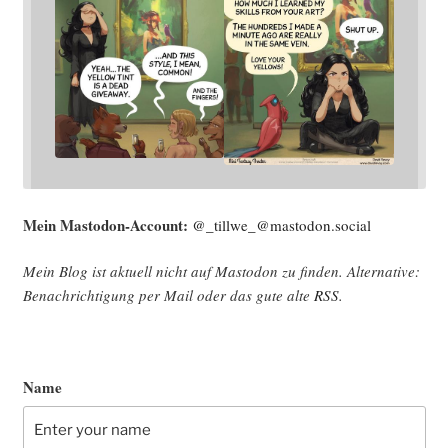
Mein Mast­o­don-Account:
@_tillwe_@mastodon.social
Mein Blog ist aktu­ell nicht auf Mast­o­don zu fin­den. Alter­na­ti­ve:
Benach­rich­ti­gung per Mail oder das gute alte
RSS
.
Name