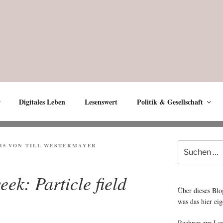
Digitales Leben
Lesenswert
Politik & Gesellschaft
Suche
15
VON
TILL WESTERMAYER
nach:
eek: Particle field
Über dieses Blo
was das hier eig
Rechner zur La