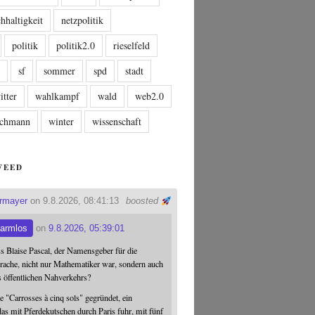
hhaltigkeit
netzpolitik
politik
politik2.0
rieselfeld
n
sf
sommer
spd
stadt
itter
wahlkampf
wald
web2.0
tschmann
winter
wissenschaft
FEED
ermayer
on 9.8.2026, 08:41:13
boosted
armlos
on
9.8.2026, 05:39:01
ss Blaise Pascal, der Namensgeber für die
ache, nicht nur Mathematiker war, sondern auch
s öffentlichen Nahverkehrs?
 "Carrosses à cinq sols" gegründet, ein
s mit Pferdekutschen durch Paris fuhr, mit fünf