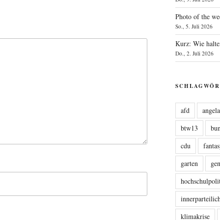
Photo of the we
So., 5. Juli 2026
Kurz: Wie halte
Do., 2. Juli 2026
SCHLAGWÖR
afd
angel
btw13
bu
cdu
fanta
garten
ge
hochschulpoli
innerparteili
klimakrise