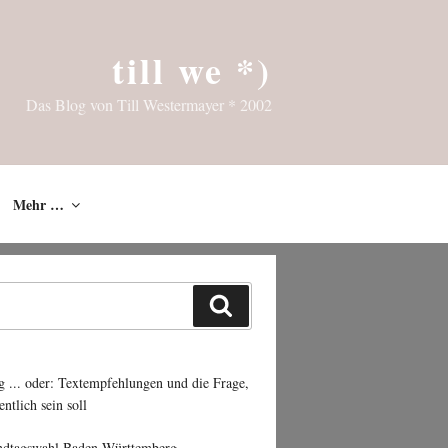
till we *)
Das Blog von Till Westermayer * 2002
Mehr …
Suchen
g ... oder: Textempfehlungen und die Frage,
entlich sein soll
ndtagswahl Baden-Württemberg