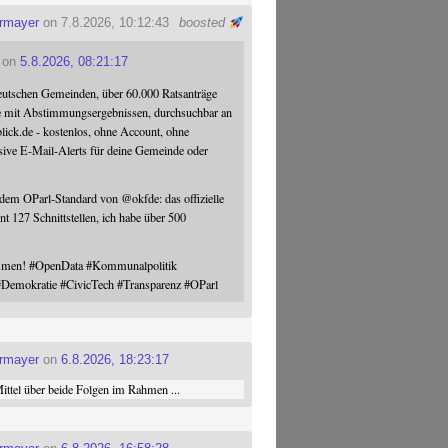
ermayer
on 7.8.2026, 10:12:43
boosted
on
5.8.2026, 08:21:17
eutschen Gemeinden, über 60.000 Ratsanträge
e mit Abstimmungsergebnissen, durchsuchbar an
blick.de - kostenlos, ohne Account, ohne
sive E-Mail-Alerts für deine Gemeinde oder
 dem OParl-Standard von
@
okfde
: das offizielle
nt 127 Schnittstellen, ich habe über 500
ommen!
#
OpenData
#
Kommunalpolitik
#
Demokratie
#
CivicTech
#
Transparenz
#
OParl
ermayer
on
6.8.2026, 18:23:17
ttel über beide Folgen im Rahmen ...