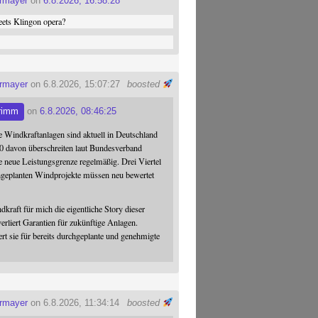
ermayer
on
6.8.2026, 16:58:28
ets Klingon opera?
ermayer
on 6.8.2026, 15:07:27
boosted
rimm
on
6.8.2026, 08:46:25
 Windkraftanlagen sind aktuell in Deutschland
0 davon überschreiten laut Bundesverband
 neue Leistungsgrenze regelmäßig. Drei Viertel
hgeplanten Windprojekte müssen neu bewertet
dkraft für mich die eigentliche Story dieser
verliert Garantien für zukünftige Anlagen.
ert sie für bereits durchgeplante und genehmigte
ermayer
on 6.8.2026, 11:34:14
boosted