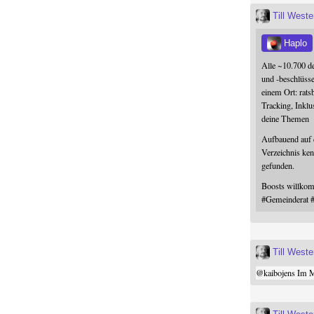
Till West
Haplo
Alle ~10.700 d
und -beschlüss
einem Ort: rats
Tracking, Inklu
deine Themen
Aufbauend auf
Verzeichnis ken
gefunden.
Boosts willk
#
Gemeinderat
Till West
@
kaibojens
Im Mi