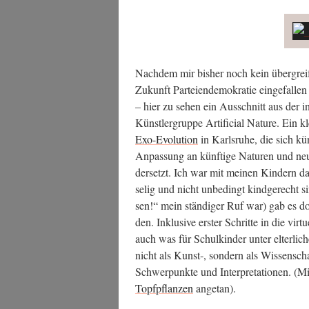
Nach­dem mir bis­her noch kein über­grei­fe
Zukunft Par­tei­en­de­mo­kra­tie ein­ge­fal­
– hier zu sehen ein Aus­schnitt aus der inter
Künst­ler­grup­pe Arti­fi­ci­al Natu­re. E
Exo-Evo­lu­ti­on
in Karls­ru­he, die sich kün
Anpas­sung an künf­ti­ge Natu­ren und neu­e
der­setzt. Ich war mit mei­nen Kin­dern 
se­lig und nicht unbe­dingt kind­ge­recht
sen!“ mein stän­di­ger Ruf war) gab es do
den. Inklu­si­ve ers­ter Schrit­te in die vir­tu
auch was für Schul­kin­der unter elter­li­ch
nicht als Kunst‑, son­dern als Wis­sen­scha
Schwer­punk­te und Inter­pre­ta­tio­nen. (
Topf­pflan­zen
angetan).