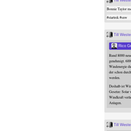
Till West
Bonnie Taylor me
#
startrek
#
snw
Till West
Rico G
Rund 8000 neue
genehmigt. 600
Windenergie die
der schon durc
werden.
Deshalb ist Win
Gesetze: Solar 
Windkraft verli
Anlagen.
Till West