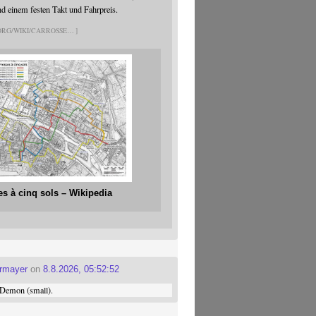
nd einem festen Takt und Fahrpreis.
.ORG/WIKI/CARROSSE
es à cinq sols – Wikipedia
ermayer
on
8.8.2026, 05:52:52
Demon (small).