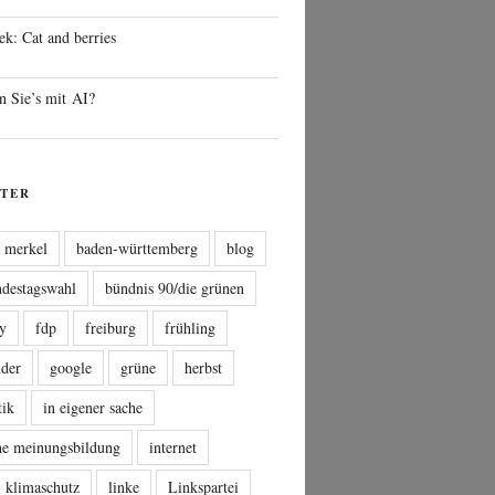
ek: Cat and berries
n Sie’s mit AI?
TER
a merkel
baden-württemberg
blog
ndestagswahl
bündnis 90/die grünen
sy
fdp
freiburg
frühling
nder
google
grüne
herbst
tik
in eigener sache
che meinungsbildung
internet
klimaschutz
linke
Linkspartei