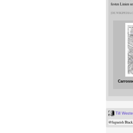
festen Linien u
DE.WIKIPEDIA
Carross
Till West
@
fugueish
Black