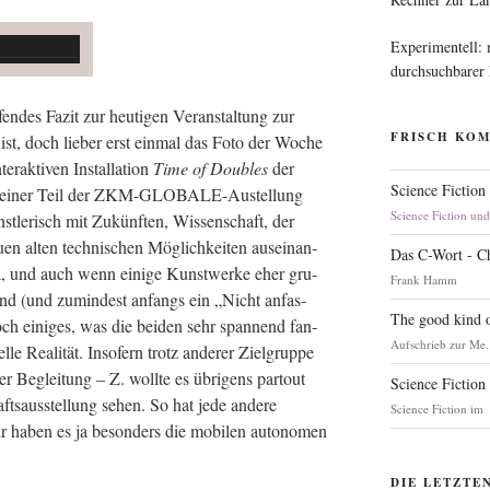
Experimentell:
durchsuchbarer
n­des Fazit zur heu­ti­gen Ver­an­stal­tung zur
FRISCH KO
len ist, doch lie­ber erst ein­mal das Foto der Woche
­ak­ti­ven Instal­la­ti­on
Time of Dou­bles
der
Science Fiction
in klei­ner Teil der ZKM-GLO­BA­LE-Aus­tel­lung
Science Fiction un
st­le­risch mit Zukünf­ten, Wis­sen­schaft, der
n alten tech­ni­schen Mög­lich­kei­ten aus­ein­an­
Das C-Wort - C
da, und auch wenn eini­ge Kunst­wer­ke eher gru­
Frank Hamm
 sind (und zumin­dest anfangs ein „Nicht anfas­
The good kind o
ch eini­ges, was die bei­den sehr span­nend fan­
Aufschrieb zur Me.
­el­le Rea­li­tät. Inso­fern trotz ande­rer Ziel­grup­pe
er Beglei­tung – Z. woll­te es übri­gens par­tout
Science Fiction
fts­aus­stel­lung sehen. So hat jede ande­re
Science Fiction im
Mir haben es ja beson­ders die mobi­len auto­no­men
DIE LETZTE