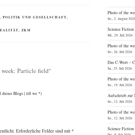
Photo of the we
,
POLITIK UND GESELLSCHAFT
,
So., 2. August 202
Science Fiction
EALITÄT
,
ZKM
Mi., 29. Juli 2026
Photo of the we
So., 26. Juli 2026
Das C‑Wort – C
Sa., 25. Juli 2026
week: Particle field“
Photo of the we
So., 19. Juli 2026
dieses Blogs | till we *)
Aufschrieb zur
So., 12. Juli 2026
Photo of the w
So., 12. Juli 2026
Science Fiction
ntlicht.
Erforderliche Felder sind mit
*
Do., 9. Juli 2026