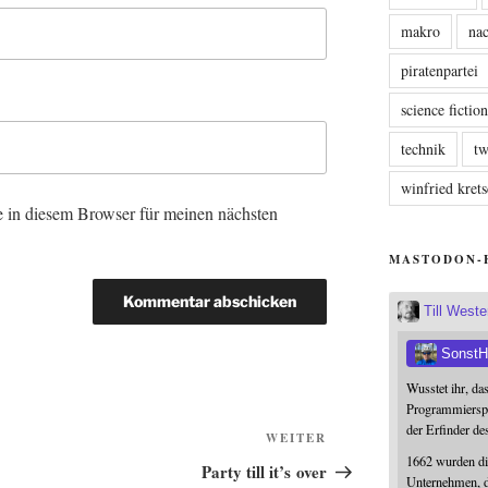
makro
nac
piratenpartei
science fictio
technik
tw
winfried kre
 in diesem Browser für meinen nächsten
MASTODON-
Till West
SonstH
Wusstet ihr, da
Programmierspr
der Erfinder de
Nächster
WEITER
1662 wurden die
Beitrag
Party till it’s over
Unternehmen, da