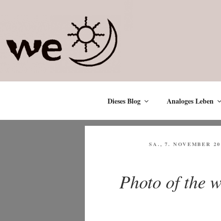
Zum
Inhalt
springen
Dieses Blog
Analoges Leben
VERÖFFENTLICHT
SA., 7. NOVEMBER 20
AM
Photo of the w