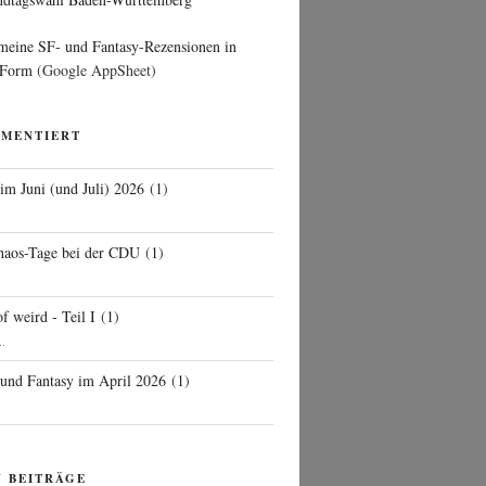
 meine SF- und Fantasy-Rezensionen in
 Form
(Google AppSheet)
MMENTIERT
 im Juni (und Juli) 2026
(
1
)
d
haos-Tage bei der CDU
(
1
)
f weird - Teil I
(
1
)
..
 und Fantasy im April 2026
(
1
)
N BEITRÄGE