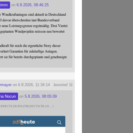
rimm
on
6.8.2026, 08:46:25
 Windkraftanlagen sind aktuell in Deutschland
0 davon überschreiten laut Bundesverband
 neue Leistungsgrenze regelmäßig. Drei Viertel
hgeplanten Windprojekte müssen neu bewertet
dkraft für mich die eigentliche Story dieser
verliert Garantien für zukünftige Anlagen.
ert sie für bereits durchgeplante und genehmigte
ermayer
on 6.8.2026, 11:34:14
boosted 🚀
na Nocun
on
5.8.2026, 08:05:09
DFHEUTE.DE/POLITIK/DEUTSCHLAN