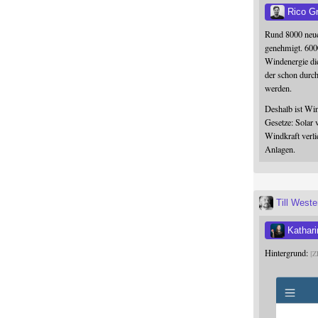
Rico G
Rund 8000 neue
genehmigt. 600
Windenergie die
der schon durc
werden.
Deshalb ist Win
Gesetze: Solar 
Windkraft verli
Anlagen.
Till West
Kathari
Hintergrund:
Z