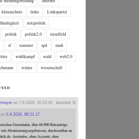
che meinungsbildung
internet
klimaschutz
linke
Linkspartei
hhaltigkeit
netzpolitik
politik
politik2.0
rieselfeld
n
sf
sommer
spd
stadt
itter
wahlkampf
wald
web2.0
tschmann
winter
wissenschaft
FEED
ermayer
on 7.8.2026, 10:12:43
boosted 🚀
on
5.8.2026, 08:21:17
eutschen Gemeinden, über 60.000 Ratsanträge
e mit Abstimmungsergebnissen, durchsuchbar an
blick.de - kostenlos, ohne Account, ohne