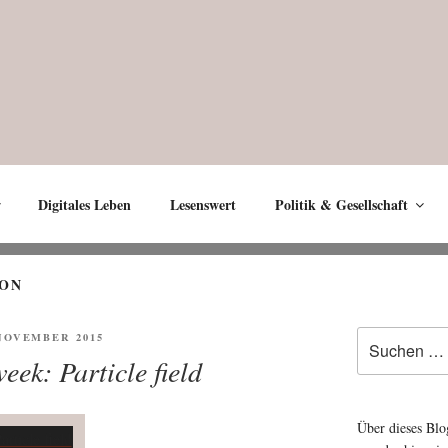
Digitales Leben
Lesenswert
Politik & Gesellschaft
ION
Suche
ENTLICHT
 NOVEMBER 2015
nach:
eek: Particle field
Über dieses Blo