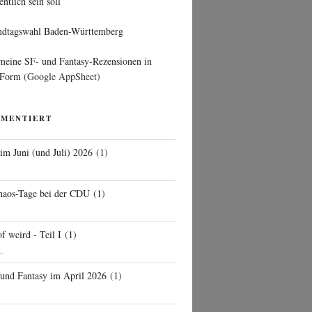
entlich sein soll
ndtagswahl Baden-Württemberg
 meine SF- und Fantasy-Rezensionen in
 Form
(Google AppSheet)
MMENTIERT
 im Juni (und Juli) 2026
(
1
)
d
haos-Tage bei der CDU
(
1
)
f weird - Teil I
(
1
)
..
 und Fantasy im April 2026
(
1
)