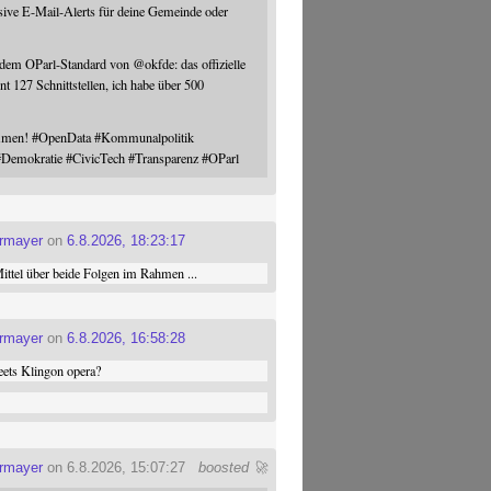
sive E-Mail-Alerts für deine Gemeinde oder
 dem OParl-Standard von
@
okfde
: das offizielle
nt 127 Schnittstellen, ich habe über 500
ommen!
#
OpenData
#
Kommunalpolitik
#
Demokratie
#
CivicTech
#
Transparenz
#
OParl
ermayer
on
6.8.2026, 18:23:17
ttel über beide Folgen im Rahmen ...
ermayer
on
6.8.2026, 16:58:28
ets Klingon opera?
ermayer
on 6.8.2026, 15:07:27
boosted 🚀