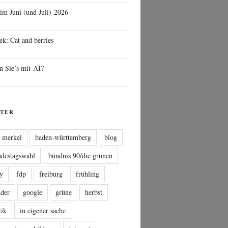
 im Juni (und Juli) 2026
ek: Cat and berries
n Sie’s mit AI?
TER
a merkel
baden-württemberg
blog
ndestagswahl
bündnis 90/die grünen
sy
fdp
freiburg
frühling
nder
google
grüne
herbst
tik
in eigener sache