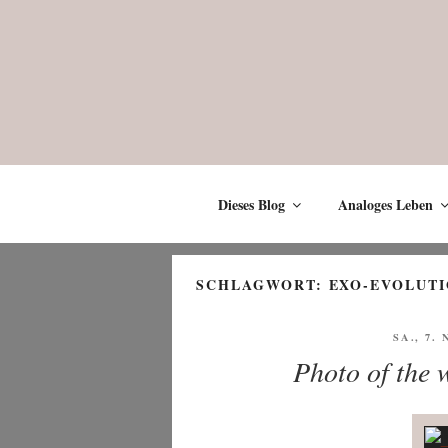
Zum
Inhalt
springen
Dieses Blog
Analoges Leben
SCHLAGWORT:
EXO-EVOLUT
VERÖFF
SA., 7.
AM
Photo of the w