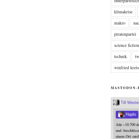
innerparteili
klimakrise
makro
nac
piratenpartei
science fictio
technik
tw
winfried kre
MASTODON-
Till West
Haplo
Alle ~10.700 d
und -beschlüss
einem Ort: rats