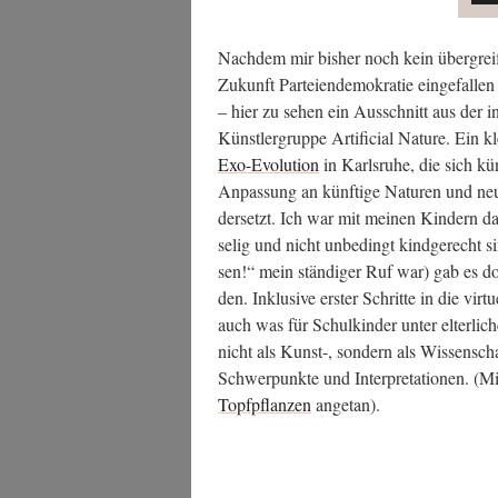
Nach­dem mir bis­her noch kein über­grei­fe
Zukunft Par­tei­en­de­mo­kra­tie ein­ge­fal­
– hier zu sehen ein Aus­schnitt aus der inter
Künst­ler­grup­pe Arti­fi­ci­al Natu­re. E
Exo-Evo­lu­ti­on
in Karls­ru­he, die sich kün
Anpas­sung an künf­ti­ge Natu­ren und neu­e
der­setzt. Ich war mit mei­nen Kin­dern 
se­lig und nicht unbe­dingt kind­ge­recht
sen!“ mein stän­di­ger Ruf war) gab es do
den. Inklu­si­ve ers­ter Schrit­te in die vir­tu
auch was für Schul­kin­der unter elter­li­ch
nicht als Kunst‑, son­dern als Wis­sen­scha
Schwer­punk­te und Inter­pre­ta­tio­nen. (
Topf­pflan­zen
angetan).