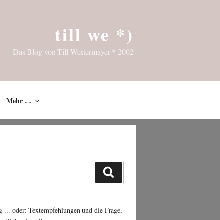
till we *)
Das Blog von Till Westermayer * 2002
Mehr …
Suchen
g ... oder: Textempfehlungen und die Frage,