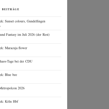
N BEITRÄGE
ek: Sunset colours, Gundelfingen
6
 und Fantasy im Juli 2026 (der Rest)
ek: Maracuja flower
haos-Tage bei der CDU
ek: Blue bee
 Metropolcon 2026
eek: Köln Hbf