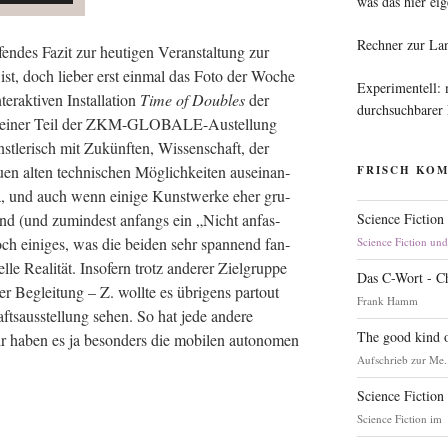
was das hier eig
Rechner zur La
n­des Fazit zur heu­ti­gen Ver­an­stal­tung zur
len ist, doch lie­ber erst ein­mal das Foto der Woche
Experimentell:
­ak­ti­ven Instal­la­ti­on
Time of Dou­bles
der
durchsuchbarer
in klei­ner Teil der ZKM-GLO­BA­LE-Aus­tel­lung
st­le­risch mit Zukünf­ten, Wis­sen­schaft, der
n alten tech­ni­schen Mög­lich­kei­ten aus­ein­an­
FRISCH KO
da, und auch wenn eini­ge Kunst­wer­ke eher gru­
Science Fiction
 sind (und zumin­dest anfangs ein „Nicht anfas­
ch eini­ges, was die bei­den sehr span­nend fan­
Science Fiction un
­el­le Rea­li­tät. Inso­fern trotz ande­rer Ziel­grup­pe
Das C-Wort - C
er Beglei­tung – Z. woll­te es übri­gens par­tout
Frank Hamm
fts­aus­stel­lung sehen. So hat jede ande­re
The good kind o
Mir haben es ja beson­ders die mobi­len auto­no­men
Aufschrieb zur Me.
Science Fiction
Science Fiction im