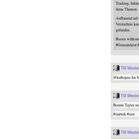
Tracking, Inklu
deine Themen
Aufbauend auf
Verzeichnis ken
gefunden.
Boosts willk
#
Gemeinderat
Till West
@
kaibojens
Im Mi
Till West
Bonnie Taylor me
#
startrek
#
snw
Till West