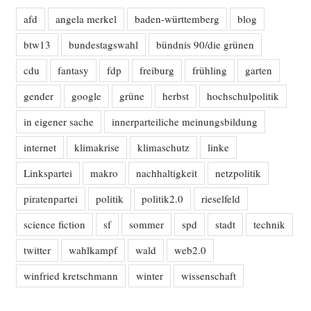
afd
angela merkel
baden-württemberg
blog
btw13
bundestagswahl
bündnis 90/die grünen
cdu
fantasy
fdp
freiburg
frühling
garten
gender
google
grüne
herbst
hochschulpolitik
in eigener sache
innerparteiliche meinungsbildung
internet
klimakrise
klimaschutz
linke
Linkspartei
makro
nachhaltigkeit
netzpolitik
piratenpartei
politik
politik2.0
rieselfeld
science fiction
sf
sommer
spd
stadt
technik
twitter
wahlkampf
wald
web2.0
winfried kretschmann
winter
wissenschaft