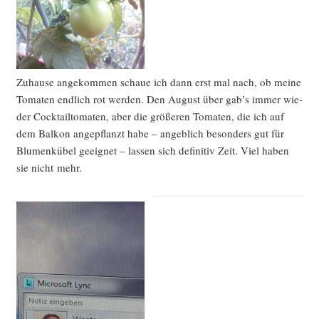
Zuhau­se ange­kom­men schaue ich dann erst mal nach, ob mei­ne
Toma­ten end­lich rot wer­den. Den August über gab’s immer wie­
der Cock­tail­to­ma­ten, aber die grö­ße­ren Toma­ten, die ich auf
dem Bal­kon ange­pflanzt habe – angeb­lich beson­ders gut für
Blu­men­kü­bel geeig­net – las­sen sich defi­ni­tiv Zeit. Viel haben
sie nicht mehr.