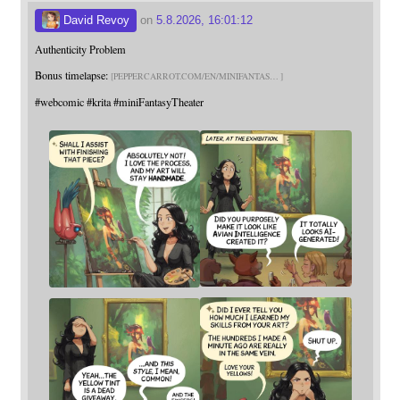
David Revoy
on
5.8.2026, 16:01:12
Authenticity Problem
Bonus timelapse:
PEPPERCARROT.COM/EN/MINIFANTAS
#
webcomic
#
krita
#
miniFantasyTheater