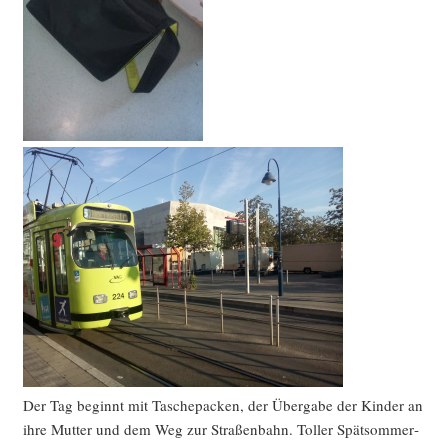
Der Tag beginnt mit Tasche­pa­cken, der Über­ga­be der Kin­der an
ihre Mut­ter und dem Weg zur Stra­ßen­bahn. Tol­ler Spät­som­mer­