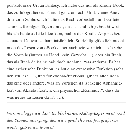
post­ko­lo­nia­le Urban Fan­ta­sy. Ich habe das nur als Kind­le-Book,
das zu foto­gra­fie­ren, ist nicht ganz ein­fach. Und, klei­ne Anek­
do­te zum Schluss: Ich hat­te das Buch vor­be­stellt, und war­te­te
schon seit eini­gen Tagen drauf, dass es end­lich gebracht wird –
bis ich heu­te auf die Idee kam, mal in der Kind­le-App nach­zu­
schau­en. Da war es dann tat­säch­lich. So rich­tig glück­lich macht
mich das Lesen von eBooks aber nach wie vor nicht – ich sehe
die Vor­tei­le (immer zu Hand, kein Gewicht …), aber ein Buch,
das als Buch da ist, ist halt doch noch­mal was ande­res. Es hat
eine ästhe­ti­sche Funk­ti­on, es hat eine expres­si­ve Funk­ti­on (seht
her, ich lese …), und funk­tio­nal-funk­tio­nal gibt es auch noch
das eine oder ande­re, was an Vor­tei­len da ist (kei­ne Abhän­gig­
keit von Akku­lauf­zei­ten, ein phy­si­scher „Remin­der“, dass da
was neu­es zu Lesen da ist, …).
War­um blog­ge ich das? Ein­blick-in-den-All­tag-Expe­ri­ment. Und
den Son­nen­un­ter­gang, den ich eigent­lich noch foto­gra­fie­ren
woll­te, gab es heu­te nicht.