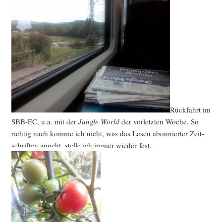
Rück­fahrt im
SBB-EC, u.a. mit der
Jungle World
der vor­letz­ten Woche. So
rich­tig nach kom­me ich nicht, was das Lesen abon­nier­ter Zeit­
schrif­ten angeht, stel­le ich immer wie­der fest.