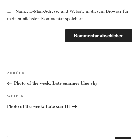
Name, E-Mail-Adresse und Website in diesem Browser für
meinen nächsten Kommentar speichern.
Beitragsnavigation
Vorheriger
ZURÜCK
Beitrag
Photo of the week: Late summer blue sky
Nächster
WEITER
Beitrag
Photo of the week: Late sun III
Suche