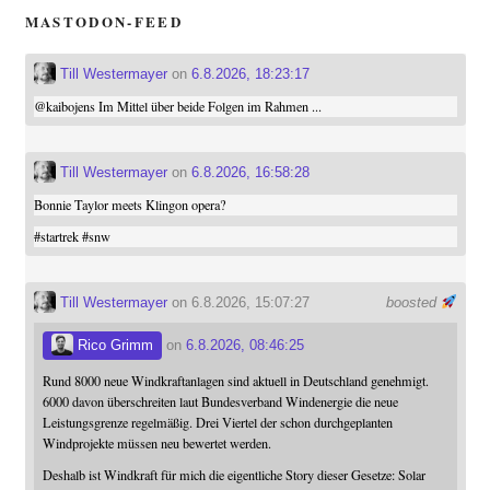
MASTODON-FEED
Till Westermayer
on
6.8.2026, 18:23:17
@
kaibojens
Im Mittel über beide Folgen im Rahmen ...
Till Westermayer
on
6.8.2026, 16:58:28
Bonnie Taylor meets Klingon opera?
#
startrek
#
snw
Till Westermayer
on 6.8.2026, 15:07:27
boosted
Rico Grimm
on
6.8.2026, 08:46:25
Rund 8000 neue Windkraftanlagen sind aktuell in Deutschland genehmigt.
6000 davon überschreiten laut Bundesverband Windenergie die neue
Leistungsgrenze regelmäßig. Drei Viertel der schon durchgeplanten
Windprojekte müssen neu bewertet werden.
Deshalb ist Windkraft für mich die eigentliche Story dieser Gesetze: Solar