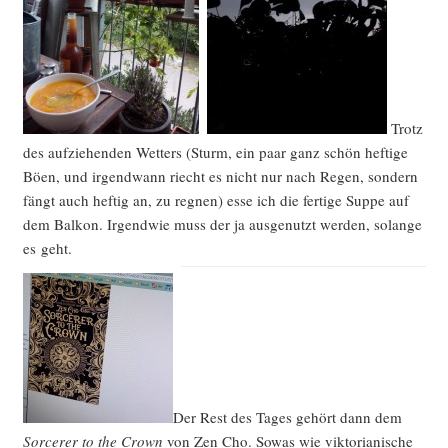
Trotz
des auf­zie­hen­den Wet­ters (Sturm, ein paar ganz schön hef­ti­ge
Böen, und irgend­wann riecht es nicht nur nach Regen, son­dern
fängt auch hef­tig an, zu reg­nen) esse ich die fer­ti­ge Sup­pe auf
dem Bal­kon. Irgend­wie muss der ja aus­ge­nutzt wer­den, solan­ge
es geht.
Der Rest des Tages gehört dann dem
Sorce­rer to the Crown
von Zen Cho. Sowas wie vik­to­ria­ni­sche