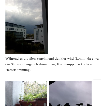
Wäh­rend es drau­ßen zuneh­mend dunk­ler wird (kommt da etwa
ein Sturm?), fan­ge ich drin­nen an, Kür­bis­sup­pe zu kochen.
Herbststimmung.