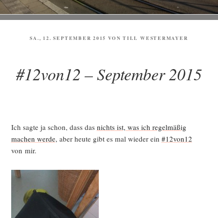
VERÖFFENTLICHT
SA., 12. SEPTEMBER 2015
VON
TILL WESTERMAYER
AM
#12von12 – September 2015
Ich sag­te ja schon, dass das
nichts ist, was ich regel­mä­ßig
machen wer­de
, aber heu­te gibt es mal wie­der ein
#12von12
von mir.