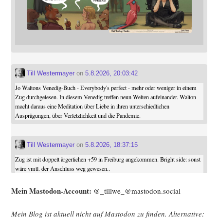
Till Westermayer
on
5.8.2026, 20:03:42
Jo Waltons Venedig-Buch - Everybody's perfect - mehr oder weniger in einem
Zug durchgelesen. In diesem Venedig treffen neun Welten aufeinander. Walton
macht daraus eine Meditation über Liebe in ihren unterschiedlichen
Ausprägungen, über Verletzlichkeit und die Pandemie.
Till Westermayer
on
5.8.2026, 18:37:15
Zug ist mit doppelt ärgerlichen +59 in Freiburg angekommen. Bright side: sonst
wäre vmtl. der Anschluss weg gewesen..
Mein Mast­o­don-Account:
@_tillwe_@mastodon.social
Mein Blog ist aktu­ell nicht auf Mast­o­don zu fin­den. Alter­na­ti­ve: