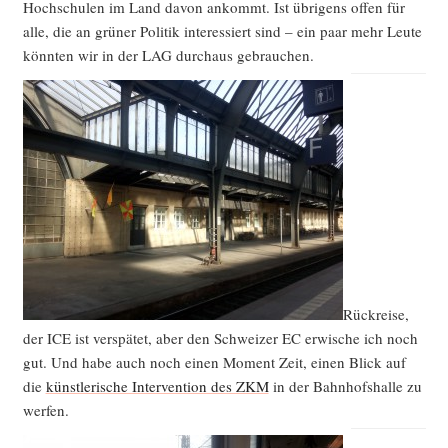
Hoch­schu­len im Land davon ankommt. Ist übri­gens offen für
alle, die an grü­ner Poli­tik inter­es­siert sind – ein paar mehr Leu­te
könn­ten wir in der LAG durch­aus gebrauchen.
Rück­rei­se,
der ICE ist ver­spä­tet, aber den Schwei­zer EC erwi­sche ich noch
gut. Und habe auch noch einen Moment Zeit, einen Blick auf
die
künst­le­ri­sche Inter­ven­ti­on des ZKM
in der Bahn­hofs­hal­le zu
werfen.