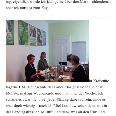
tag, eigent­lich wür­de ich jetzt ger­ne über den Markt schlen­dern,
aber ich muss ja zum Zug.
In Karls­ru­he
tagt die
LAG Hoch­schu­le
der Par­tei. Das geschieht alle paar
Mona­te, mal am Wochen­en­de und mal unter der Woche. Ich
schaf­fe es zwar nicht, bei jeder Sit­zung dabei zu sein, fin­de es
aber doch wich­tig – auch als Rück­ka­nal zwi­schen dem, was in
der Land­tags­frak­ti­on so läuft, und dem, was an den Unis und